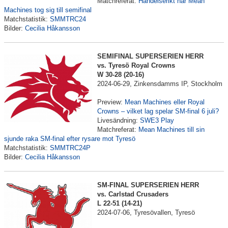
Matchreferat:
Händelserikt när Mean
Machines tog sig till semifinal
Matchstatistik:
SMMTRC24
Bilder:
Cecilia Håkansson
SEMIFINAL SUPERSERIEN HERR
vs. Tyresö Royal Crowns
W 30-28 (20-16)
2024-06-29, Zinkensdamms IP, Stockholm
Preview:
Mean Machines eller Royal
Crowns – vilket lag spelar SM-final 6 juli?
Livesändning:
SWE3 Play
Matchreferat:
Mean Machines till sin
sjunde raka SM-final efter rysare mot Tyresö
Matchstatistik:
SMMTRC24P
Bilder:
Cecilia Håkansson
SM-FINAL SUPERSERIEN HERR
vs. Carlstad Crusaders
L 22-51 (14-21)
2024-07-06, Tyresövallen, Tyresö