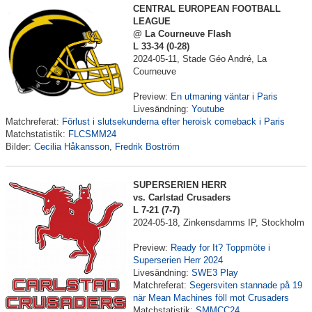
CENTRAL EUROPEAN FOOTBALL
LEAGUE
@ La Courneuve Flash
L 33-34 (0-28)
2024-05-11, Stade Géo André, La
Courneuve
Preview:
En utmaning väntar i Paris
Livesändning:
Youtube
Matchreferat:
Förlust i slutsekunderna efter heroisk comeback i Paris
Matchstatistik:
FLCSMM24
Bilder:
Cecilia Håkansson
,
Fredrik Boström
SUPERSERIEN HERR
vs. Carlstad Crusaders
L 7-21 (7-7)
2024-05-18, Zinkensdamms IP, Stockholm
Preview:
Ready for It? Toppmöte i
Superserien Herr 2024
Livesändning:
SWE3 Play
Matchreferat:
Segersviten stannade på 19
när Mean Machines föll mot Crusaders
Matchstatistik:
SMMCC24