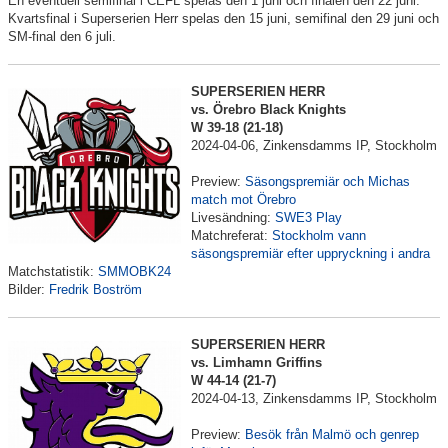
En eventuell semifinal i CEFL spelas den 1 juni och finalen den 22 juni.
Matcher 2023
Kvartsfinal i Superserien Herr spelas den 15 juni, semifinal den 29 juni och
SM-final den 6 juli.
Matcher 2022
Nyheter
SUPERSERIEN HERR
vs. Örebro Black Knights
W 39-18 (21-18)
Kalender
2024-04-06, Zinkensdamms IP, Stockholm
Kontakt
Preview:
Säsongspremiär och Michas
match mot Örebro
Kvalitetsgruppen
Livesändning:
SWE3 Play
Matchreferat:
Stockholm vann
säsongspremiär efter uppryckning i andra
Sponsorer
Matchstatistik:
SMMOBK24
Bilder:
Fredrik Boström
Om klubben
SUPERSERIEN HERR
vs. Limhamn Griffins
W 44-14 (21-7)
2024-04-13, Zinkensdamms IP, Stockholm
Preview:
Besök från Malmö och genrep