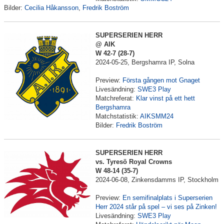
Bilder:
Cecilia Håkansson
,
Fredrik Boström
SUPERSERIEN HERR
@ AIK
W 42-7 (28-7)
2024-05-25, Bergshamra IP, Solna
Preview:
Första gången mot Gnaget
Livesändning:
SWE3 Play
Matchreferat:
Klar vinst på ett hett
Bergshamra
Matchstatistik:
AIKSMM24
Bilder:
Fredrik Boström
SUPERSERIEN HERR
vs. Tyresö Royal Crowns
W 48-14 (35-7)
2024-06-08, Zinkensdamms IP, Stockholm
Preview:
En semifinalplats i Superserien
Herr 2024 står på spel – vi ses på Zinken!
Livesändning:
SWE3 Play