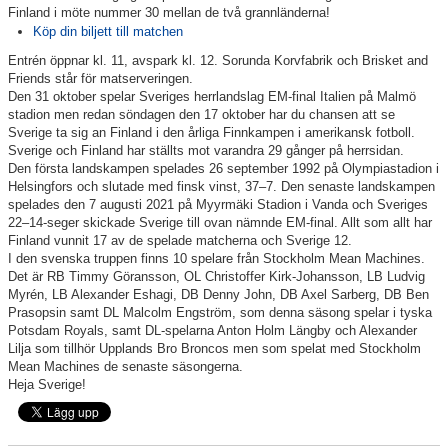
Finland i möte nummer 30 mellan de två grannländerna!
Köp din biljett till matchen
Entrén öppnar kl. 11, avspark kl. 12. Sorunda Korvfabrik och Brisket and
Friends står för matserveringen.
Den 31 oktober spelar Sveriges herrlandslag EM-final Italien på Malmö
stadion men redan söndagen den 17 oktober har du chansen att se
Sverige ta sig an Finland i den årliga Finnkampen i amerikansk fotboll.
Sverige och Finland har ställts mot varandra 29 gånger på herrsidan.
Den första landskampen spelades 26 september 1992 på Olympiastadion i
Helsingfors och slutade med finsk vinst, 37–7. Den senaste landskampen
spelades den 7 augusti 2021 på Myyrmäki Stadion i Vanda och Sveriges
22–14-seger skickade Sverige till ovan nämnde EM-final. Allt som allt har
Finland vunnit 17 av de spelade matcherna och Sverige 12.
I den svenska truppen finns 10 spelare från Stockholm Mean Machines.
Det är RB Timmy Göransson, OL Christoffer Kirk-Johansson, LB Ludvig
Myrén, LB Alexander Eshagi, DB Denny John, DB Axel Sarberg, DB Ben
Prasopsin samt DL Malcolm Engström, som denna säsong spelar i tyska
Potsdam Royals, samt DL-spelarna Anton Holm Längby och Alexander
Lilja som tillhör Upplands Bro Broncos men som spelat med Stockholm
Mean Machines de senaste säsongerna.
Heja Sverige!