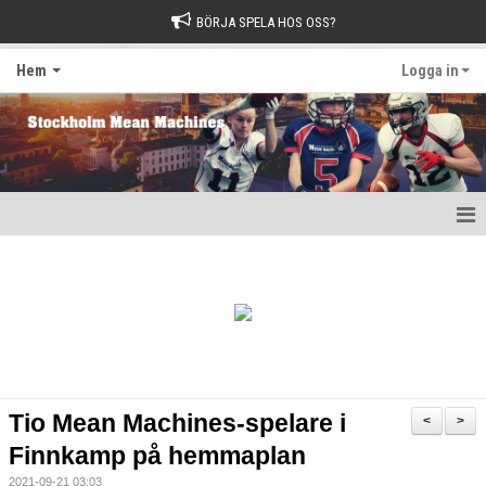
BÖRJA SPELA HOS OSS?
Hem
Logga in
Hem
1982-klubben
Matcher 2026
Nyheter
Tio Mean Machines-spelare i
<
>
Kalender
Finnkamp på hemmaplan
2021-09-21 03:03