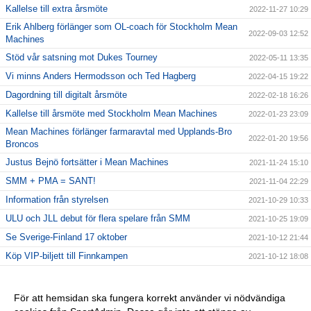
Kallelse till extra årsmöte
2022-11-27 10:29
Erik Ahlberg förlänger som OL-coach för Stockholm Mean
2022-09-03 12:52
Machines
Stöd vår satsning mot Dukes Tourney
2022-05-11 13:35
Vi minns Anders Hermodsson och Ted Hagberg
2022-04-15 19:22
Dagordning till digitalt årsmöte
2022-02-18 16:26
Kallelse till årsmöte med Stockholm Mean Machines
2022-01-23 23:09
Mean Machines förlänger farmaravtal med Upplands-Bro
2022-01-20 19:56
Broncos
Justus Bejnö fortsätter i Mean Machines
2021-11-24 15:10
SMM + PMA = SANT!
2021-11-04 22:29
Information från styrelsen
2021-10-29 10:33
ULU och JLL debut för flera spelare från SMM
2021-10-25 19:09
Se Sverige-Finland 17 oktober
2021-10-12 21:44
Köp VIP-biljett till Finnkampen
2021-10-12 18:08
Information från styrelsen
2021-09-30 09:35
Slutspelsdags i flaggfotbollen
2021-09-23 10:44
För att hemsidan ska fungera korrekt använder vi nödvändiga