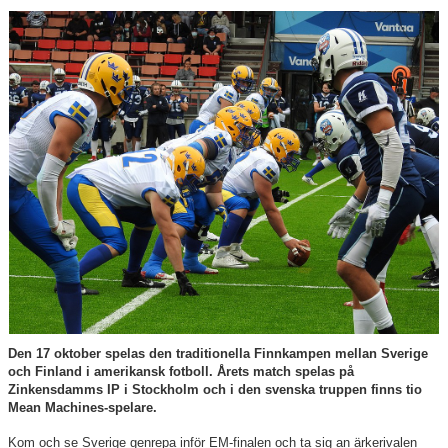
Kontakt
Kvalitetsgruppen
Sponsorer
Om klubben
Den 17 oktober spelas den traditionella Finnkampen mellan Sverige
och Finland i amerikansk fotboll. Årets match spelas på
Zinkensdamms IP i Stockholm och i den svenska truppen finns tio
Mean Machines-spelare.
Kom och se Sverige genrepa inför EM-finalen och ta sig an ärkerivalen