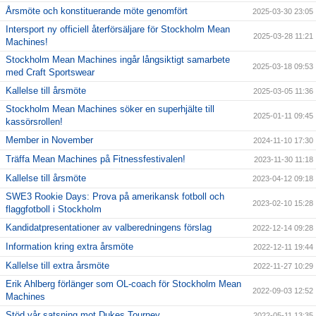
Årsmöte och konstituerande möte genomfört
2025-03-30 23:05
Intersport ny officiell återförsäljare för Stockholm Mean
2025-03-28 11:21
Machines!
Stockholm Mean Machines ingår långsiktigt samarbete
2025-03-18 09:53
med Craft Sportswear
Kallelse till årsmöte
2025-03-05 11:36
Stockholm Mean Machines söker en superhjälte till
2025-01-11 09:45
kassörsrollen!
Member in November
2024-11-10 17:30
Träffa Mean Machines på Fitnessfestivalen!
2023-11-30 11:18
Kallelse till årsmöte
2023-04-12 09:18
SWE3 Rookie Days: Prova på amerikansk fotboll och
2023-02-10 15:28
flaggfotboll i Stockholm
Kandidatpresentationer av valberedningens förslag
2022-12-14 09:28
Information kring extra årsmöte
2022-12-11 19:44
Kallelse till extra årsmöte
2022-11-27 10:29
Erik Ahlberg förlänger som OL-coach för Stockholm Mean
2022-09-03 12:52
Machines
Stöd vår satsning mot Dukes Tourney
2022-05-11 13:35