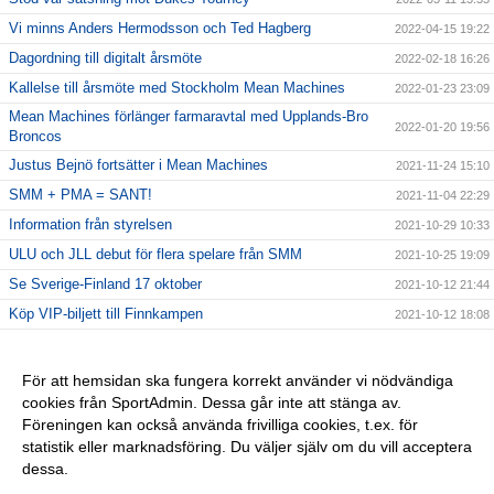
Vi minns Anders Hermodsson och Ted Hagberg
2022-04-15 19:22
Dagordning till digitalt årsmöte
2022-02-18 16:26
Kallelse till årsmöte med Stockholm Mean Machines
2022-01-23 23:09
Mean Machines förlänger farmaravtal med Upplands-Bro
2022-01-20 19:56
Broncos
Justus Bejnö fortsätter i Mean Machines
2021-11-24 15:10
SMM + PMA = SANT!
2021-11-04 22:29
Information från styrelsen
2021-10-29 10:33
ULU och JLL debut för flera spelare från SMM
2021-10-25 19:09
Se Sverige-Finland 17 oktober
2021-10-12 21:44
Köp VIP-biljett till Finnkampen
2021-10-12 18:08
Information från styrelsen
2021-09-30 09:35
Slutspelsdags i flaggfotbollen
2021-09-23 10:44
För att hemsidan ska fungera korrekt använder vi nödvändiga
cookies från SportAdmin. Dessa går inte att stänga av.
Tio Mean Machines-spelare i Finnkamp på hemmaplan
2021-09-21 03:03
Föreningen kan också använda frivilliga cookies, t.ex. för
Kallelse till årsmöte 2020
2020-03-03 08:57
statistik eller marknadsföring. Du väljer själv om du vill acceptera
dessa.