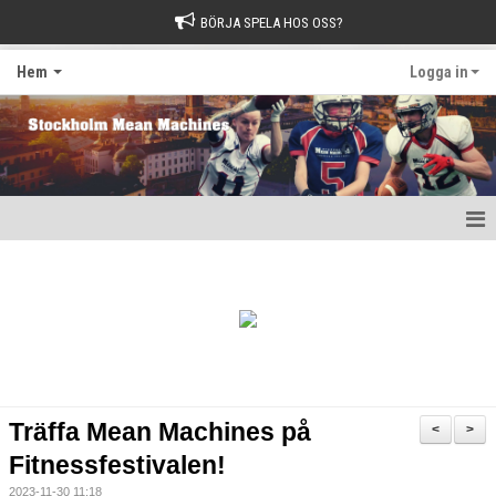
BÖRJA SPELA HOS OSS?
Hem
Logga in
Hem
1982-klubben
Matcher 2026
Nyheter
Träffa Mean Machines på
<
>
Kalender
Fitnessfestivalen!
2023-11-30 11:18