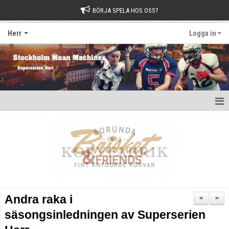
BÖRJA SPELA HOS OSS?
Herr
Logga in
Hem
Nyheter
Kalender
Kontakt
Andra raka i
<
>
säsongsinledningen av Superserien