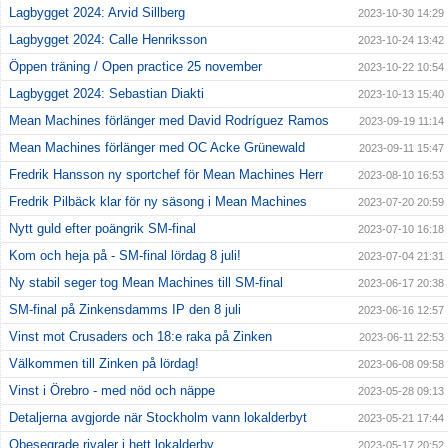
Lagbygget 2024: Arvid Sillberg
2023-10-30 14:29
Lagbygget 2024: Calle Henriksson
2023-10-24 13:42
Öppen träning / Open practice 25 november
2023-10-22 10:54
Lagbygget 2024: Sebastian Diakti
2023-10-13 15:40
Mean Machines förlänger med David Rodríguez Ramos
2023-09-19 11:14
Mean Machines förlänger med OC Acke Grünewald
2023-09-11 15:47
Fredrik Hansson ny sportchef för Mean Machines Herr
2023-08-10 16:53
Fredrik Pilbäck klar för ny säsong i Mean Machines
2023-07-20 20:59
Nytt guld efter poängrik SM-final
2023-07-10 16:18
Kom och heja på - SM-final lördag 8 juli!
2023-07-04 21:31
Ny stabil seger tog Mean Machines till SM-final
2023-06-17 20:38
SM-final på Zinkensdamms IP den 8 juli
2023-06-16 12:57
Vinst mot Crusaders och 18:e raka på Zinken
2023-06-11 22:53
Välkommen till Zinken på lördag!
2023-06-08 09:58
Vinst i Örebro - med nöd och näppe
2023-05-28 09:13
Detaljerna avgjorde när Stockholm vann lokalderbyt
2023-05-21 17:44
Obesegrade rivaler i hett lokalderby
2023-05-17 20:52