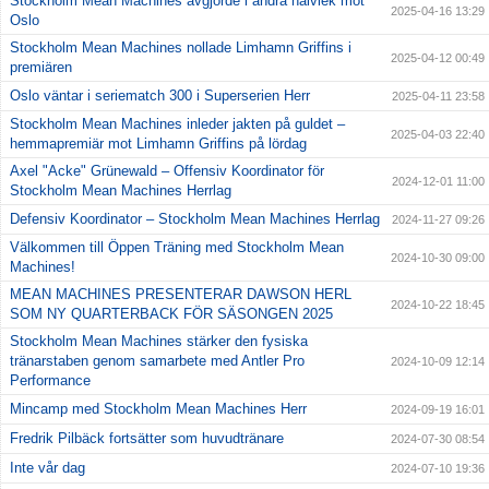
Stockholm Mean Machines avgjorde i andra halvlek mot
2025-04-16 13:29
Oslo
Stockholm Mean Machines nollade Limhamn Griffins i
2025-04-12 00:49
premiären
Oslo väntar i seriematch 300 i Superserien Herr
2025-04-11 23:58
Stockholm Mean Machines inleder jakten på guldet –
2025-04-03 22:40
hemmapremiär mot Limhamn Griffins på lördag
Axel "Acke" Grünewald – Offensiv Koordinator för
2024-12-01 11:00
Stockholm Mean Machines Herrlag
Defensiv Koordinator – Stockholm Mean Machines Herrlag
2024-11-27 09:26
Välkommen till Öppen Träning med Stockholm Mean
2024-10-30 09:00
Machines!
MEAN MACHINES PRESENTERAR DAWSON HERL
2024-10-22 18:45
SOM NY QUARTERBACK FÖR SÄSONGEN 2025
Stockholm Mean Machines stärker den fysiska
tränarstaben genom samarbete med Antler Pro
2024-10-09 12:14
Performance
Mincamp med Stockholm Mean Machines Herr
2024-09-19 16:01
Fredrik Pilbäck fortsätter som huvudtränare
2024-07-30 08:54
Inte vår dag
2024-07-10 19:36