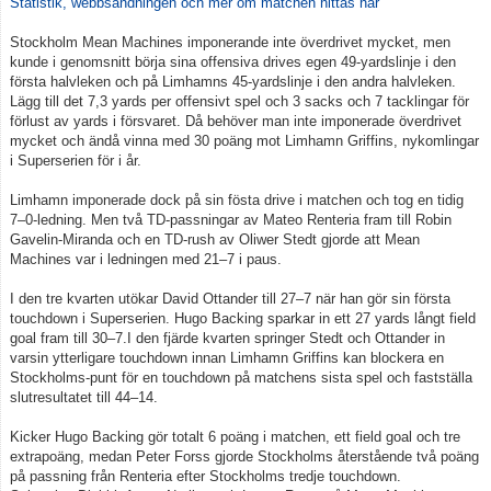
Statistik, webbsändningen och mer om matchen hittas här
Stockholm Mean Machines imponerande inte överdrivet mycket, men
kunde i genomsnitt börja sina offensiva drives egen 49-yardslinje i den
första halvleken och på Limhamns 45-yardslinje i den andra halvleken.
Lägg till det 7,3 yards per offensivt spel och 3 sacks och 7 tacklingar för
förlust av yards i försvaret. Då behöver man inte imponerade överdrivet
mycket och ändå vinna med 30 poäng mot Limhamn Griffins, nykomlingar
i Superserien för i år.
Limhamn imponerade dock på sin fösta drive i matchen och tog en tidig
7–0-ledning. Men två TD-passningar av Mateo Renteria fram till Robin
Gavelin-Miranda och en TD-rush av Oliwer Stedt gjorde att Mean
Machines var i ledningen med 21–7 i paus.
I den tre kvarten utökar David Ottander till 27–7 när han gör sin första
touchdown i Superserien. Hugo Backing sparkar in ett 27 yards långt field
goal fram till 30–7.I den fjärde kvarten springer Stedt och Ottander in
varsin ytterligare touchdown innan Limhamn Griffins kan blockera en
Stockholms-punt för en touchdown på matchens sista spel och fastställa
slutresultatet till 44–14.
Kicker Hugo Backing gör totalt 6 poäng i matchen, ett field goal och tre
extrapoäng, medan Peter Forss gjorde Stockholms återstående två poäng
på passning från Renteria efter Stockholms tredje touchdown.