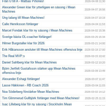
Från U till A - Mattias Piñones!
2026-04-08 11:30
Alexander Green klar för ytterligare en säsong i Mean
2026-04-07 16:56
Machines
Ung talang till Mean Machines!
2026-04-07 10:19
Calle Henriksson förlänger
2026-04-04 11:53
Marcel Fondak klar för ny säsong i Mean Machines
2026-04-02 15:38
Sverige bästa OL-coacher förlänger!
2026-03-25 15:34
Hilmer Burgstaller klar för 2026
2026-03-21 14:00
Erik Håkansson ansluter till Mean Machines offensiva linje
2026-03-18 17:00
The Real MVP:s
2026-03-15 10:42
Daniel Sahlberg klar för Mean Machines
2026-03-12 10:20
Björn Jertfelt Gustafsson stärker upp Mean Machines
2026-03-09 13:49
offensiva linje
Alexander Eshagi förlänger!
2026-03-07 11:47
Lasse Häkkinen - RB Coach 2026
2026-03-04 11:03
Noa Söderberg förstärker Mean Machines
2026-03-02 14:12
Tim Glimmerud Gullbjörk förlänger med Mean Machines!
2026-02-25 11:15
Isac Lilleberg klar för ny säsong i Stockholm Mean