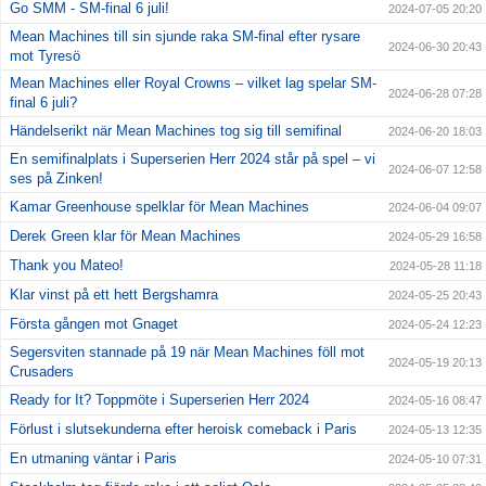
Go SMM - SM-final 6 juli!
2024-07-05 20:20
Mean Machines till sin sjunde raka SM-final efter rysare
2024-06-30 20:43
mot Tyresö
Mean Machines eller Royal Crowns – vilket lag spelar SM-
2024-06-28 07:28
final 6 juli?
Händelserikt när Mean Machines tog sig till semifinal
2024-06-20 18:03
En semifinalplats i Superserien Herr 2024 står på spel – vi
2024-06-07 12:58
ses på Zinken!
Kamar Greenhouse spelklar för Mean Machines
2024-06-04 09:07
Derek Green klar för Mean Machines
2024-05-29 16:58
Thank you Mateo!
2024-05-28 11:18
Klar vinst på ett hett Bergshamra
2024-05-25 20:43
Första gången mot Gnaget
2024-05-24 12:23
Segersviten stannade på 19 när Mean Machines föll mot
2024-05-19 20:13
Crusaders
Ready for It? Toppmöte i Superserien Herr 2024
2024-05-16 08:47
Förlust i slutsekunderna efter heroisk comeback i Paris
2024-05-13 12:35
En utmaning väntar i Paris
2024-05-10 07:31