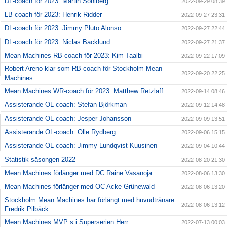
DL-coach för 2023: Martin Sohlberg
2022-09-29 08:39
LB-coach för 2023: Henrik Ridder
2022-09-27 23:31
DL-coach för 2023: Jimmy Pluto Alonso
2022-09-27 22:44
DL-coach för 2023: Niclas Backlund
2022-09-27 21:37
Mean Machines RB-coach för 2023: Kim Taalbi
2022-09-22 17:09
Robert Areno klar som RB-coach för Stockholm Mean
2022-09-20 22:25
Machines
Mean Machines WR-coach för 2023: Matthew Retzlaff
2022-09-14 08:46
Assisterande OL-coach: Stefan Björkman
2022-09-12 14:48
Assisterande OL-coach: Jesper Johansson
2022-09-09 13:51
Assisterande OL-coach: Olle Rydberg
2022-09-06 15:15
Assisterande OL-coach: Jimmy Lundqvist Kuusinen
2022-09-04 10:44
Statistik säsongen 2022
2022-08-20 21:30
Mean Machines förlänger med DC Raine Vasanoja
2022-08-06 13:30
Mean Machines förlänger med OC Acke Grünewald
2022-08-06 13:20
Stockholm Mean Machines har förlängt med huvudtränare
2022-08-06 13:12
Fredrik Pilbäck
Mean Machines MVP:s i Superserien Herr
2022-07-13 00:03