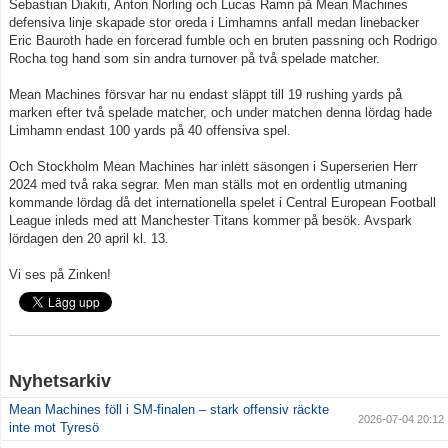
Sebastian Diakiti, Anton Norling och Lucas Ramn på Mean Machines
defensiva linje skapade stor oreda i Limhamns anfall medan linebacker
Eric Bauroth hade en forcerad fumble och en bruten passning och Rodrigo
Rocha tog hand som sin andra turnover på två spelade matcher.
Mean Machines försvar har nu endast släppt till 19 rushing yards på
marken efter två spelade matcher, och under matchen denna lördag hade
Limhamn endast 100 yards på 40 offensiva spel.
Och Stockholm Mean Machines har inlett säsongen i Superserien Herr
2024 med två raka segrar. Men man ställs mot en ordentlig utmaning
kommande lördag då det internationella spelet i Central European Football
League inleds med att Manchester Titans kommer på besök. Avspark
lördagen den 20 april kl. 13.
Vi ses på Zinken!
Nyhetsarkiv
Mean Machines föll i SM-finalen – stark offensiv räckte
2026-07-04 20:12
inte mot Tyresö