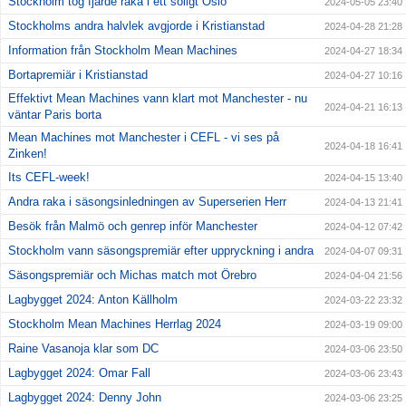
Stockholm tog fjärde raka i ett soligt Oslo
2024-05-05 23:40
Stockholms andra halvlek avgjorde i Kristianstad
2024-04-28 21:28
Information från Stockholm Mean Machines
2024-04-27 18:34
Bortapremiär i Kristianstad
2024-04-27 10:16
Effektivt Mean Machines vann klart mot Manchester - nu
2024-04-21 16:13
väntar Paris borta
Mean Machines mot Manchester i CEFL - vi ses på
2024-04-18 16:41
Zinken!
Its CEFL-week!
2024-04-15 13:40
Andra raka i säsongsinledningen av Superserien Herr
2024-04-13 21:41
Besök från Malmö och genrep inför Manchester
2024-04-12 07:42
Stockholm vann säsongspremiär efter uppryckning i andra
2024-04-07 09:31
Säsongspremiär och Michas match mot Örebro
2024-04-04 21:56
Lagbygget 2024: Anton Källholm
2024-03-22 23:32
Stockholm Mean Machines Herrlag 2024
2024-03-19 09:00
Raine Vasanoja klar som DC
2024-03-06 23:50
Lagbygget 2024: Omar Fall
2024-03-06 23:43
Lagbygget 2024: Denny John
2024-03-06 23:25