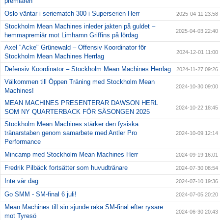
premiären
Oslo väntar i seriematch 300 i Superserien Herr
2025-04-11 23:58
Stockholm Mean Machines inleder jakten på guldet –
2025-04-03 22:40
hemmapremiär mot Limhamn Griffins på lördag
Axel "Acke" Grünewald – Offensiv Koordinator för
2024-12-01 11:00
Stockholm Mean Machines Herrlag
Defensiv Koordinator – Stockholm Mean Machines Herrlag
2024-11-27 09:26
Välkommen till Öppen Träning med Stockholm Mean
2024-10-30 09:00
Machines!
MEAN MACHINES PRESENTERAR DAWSON HERL
2024-10-22 18:45
SOM NY QUARTERBACK FÖR SÄSONGEN 2025
Stockholm Mean Machines stärker den fysiska
tränarstaben genom samarbete med Antler Pro
2024-10-09 12:14
Performance
Mincamp med Stockholm Mean Machines Herr
2024-09-19 16:01
Fredrik Pilbäck fortsätter som huvudtränare
2024-07-30 08:54
Inte vår dag
2024-07-10 19:36
Go SMM - SM-final 6 juli!
2024-07-05 20:20
Mean Machines till sin sjunde raka SM-final efter rysare
2024-06-30 20:43
mot Tyresö