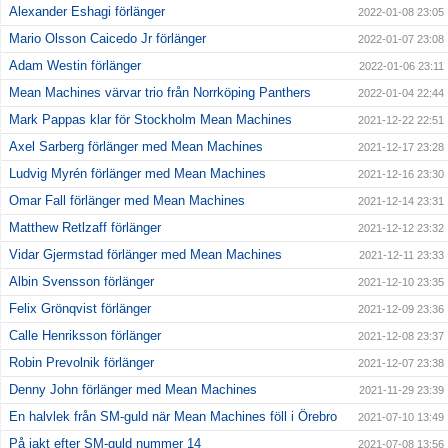
Alexander Eshagi förlänger
2022-01-08 23:05
Mario Olsson Caicedo Jr förlänger
2022-01-07 23:08
Adam Westin förlänger
2022-01-06 23:11
Mean Machines värvar trio från Norrköping Panthers
2022-01-04 22:44
Mark Pappas klar för Stockholm Mean Machines
2021-12-22 22:51
Axel Sarberg förlänger med Mean Machines
2021-12-17 23:28
Ludvig Myrén förlänger med Mean Machines
2021-12-16 23:30
Omar Fall förlänger med Mean Machines
2021-12-14 23:31
Matthew Retlzaff förlänger
2021-12-12 23:32
Vidar Gjermstad förlänger med Mean Machines
2021-12-11 23:33
Albin Svensson förlänger
2021-12-10 23:35
Felix Grönqvist förlänger
2021-12-09 23:36
Calle Henriksson förlänger
2021-12-08 23:37
Robin Prevolnik förlänger
2021-12-07 23:38
Denny John förlänger med Mean Machines
2021-11-29 23:39
En halvlek från SM-guld när Mean Machines föll i Örebro
2021-07-10 13:49
På jakt efter SM-guld nummer 14
2021-07-08 13:56