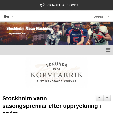
BÖRJA SPELA HOS OSS?
Herr
Logga in
Hem
Nyheter
Kalender
Kontakt
Stockholm vann
<
>
säsongspremiär efter uppryckning i