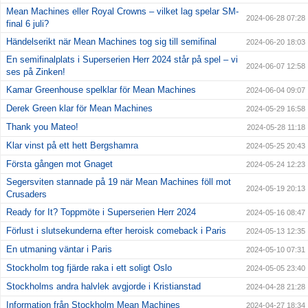
Mean Machines eller Royal Crowns – vilket lag spelar SM-
2024-06-28 07:28
final 6 juli?
Händelserikt när Mean Machines tog sig till semifinal
2024-06-20 18:03
En semifinalplats i Superserien Herr 2024 står på spel – vi
2024-06-07 12:58
ses på Zinken!
Kamar Greenhouse spelklar för Mean Machines
2024-06-04 09:07
Derek Green klar för Mean Machines
2024-05-29 16:58
Thank you Mateo!
2024-05-28 11:18
Klar vinst på ett hett Bergshamra
2024-05-25 20:43
Första gången mot Gnaget
2024-05-24 12:23
Segersviten stannade på 19 när Mean Machines föll mot
2024-05-19 20:13
Crusaders
Ready for It? Toppmöte i Superserien Herr 2024
2024-05-16 08:47
Förlust i slutsekunderna efter heroisk comeback i Paris
2024-05-13 12:35
En utmaning väntar i Paris
2024-05-10 07:31
Stockholm tog fjärde raka i ett soligt Oslo
2024-05-05 23:40
Stockholms andra halvlek avgjorde i Kristianstad
2024-04-28 21:28
Information från Stockholm Mean Machines
2024-04-27 18:34