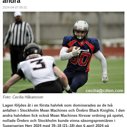
andra
2024-04-07 09:31
Foto: Cecilia Håkansson
Lagen följdes åt i en första halvlek som dominerades av de två
anfallen i Stockholm Mean Machines och Örebro Black Knights. I den
andra halvleken fick också Mean Machines försvar ordning på spelet,
nollade Örebro och Stockholm kunde vinna säsongspremiären i
Superserien Herr 2024 med 39–18 (21–18) den 6 april 2024 på