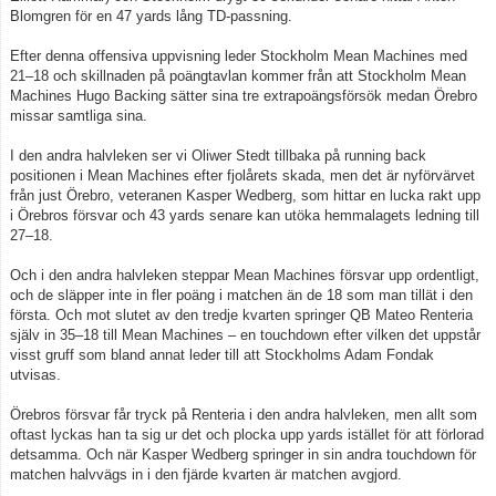
Blomgren för en 47 yards lång TD-passning.
Efter denna offensiva uppvisning leder Stockholm Mean Machines med
21–18 och skillnaden på poängtavlan kommer från att Stockholm Mean
Machines Hugo Backing sätter sina tre extrapoängsförsök medan Örebro
missar samtliga sina.
I den andra halvleken ser vi Oliwer Stedt tillbaka på running back
positionen i Mean Machines efter fjolårets skada, men det är nyförvärvet
från just Örebro, veteranen Kasper Wedberg, som hittar en lucka rakt upp
i Örebros försvar och 43 yards senare kan utöka hemmalagets ledning till
27–18.
Och i den andra halvleken steppar Mean Machines försvar upp ordentligt,
och de släpper inte in fler poäng i matchen än de 18 som man tillät i den
första. Och mot slutet av den tredje kvarten springer QB Mateo Renteria
själv in 35–18 till Mean Machines – en touchdown efter vilken det uppstår
visst gruff som bland annat leder till att Stockholms Adam Fondak
utvisas.
Örebros försvar får tryck på Renteria i den andra halvleken, men allt som
oftast lyckas han ta sig ur det och plocka upp yards istället för att förlorad
detsamma. Och när Kasper Wedberg springer in sin andra touchdown för
matchen halvvägs in i den fjärde kvarten är matchen avgjord.