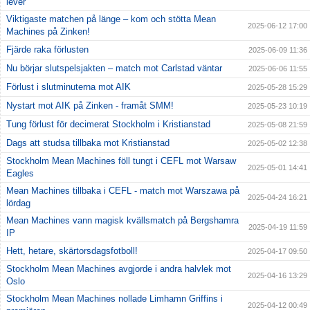
lever
Viktigaste matchen på länge – kom och stötta Mean
2025-06-12 17:00
Machines på Zinken!
Fjärde raka förlusten
2025-06-09 11:36
Nu börjar slutspelsjakten – match mot Carlstad väntar
2025-06-06 11:55
Förlust i slutminuterna mot AIK
2025-05-28 15:29
Nystart mot AIK på Zinken - framåt SMM!
2025-05-23 10:19
Tung förlust för decimerat Stockholm i Kristianstad
2025-05-08 21:59
Dags att studsa tillbaka mot Kristianstad
2025-05-02 12:38
Stockholm Mean Machines föll tungt i CEFL mot Warsaw
2025-05-01 14:41
Eagles
Mean Machines tillbaka i CEFL - match mot Warszawa på
2025-04-24 16:21
lördag
Mean Machines vann magisk kvällsmatch på Bergshamra
2025-04-19 11:59
IP
Hett, hetare, skärtorsdagsfotboll!
2025-04-17 09:50
Stockholm Mean Machines avgjorde i andra halvlek mot
2025-04-16 13:29
Oslo
Stockholm Mean Machines nollade Limhamn Griffins i
2025-04-12 00:49