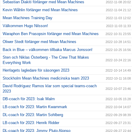
Sebastian Diakiti förlänger med Mean Machines
2022-11-08 20:02
Kevin Wåhlin förlänger med Mean Machines
2022-11-04 21:12
Mean Machines Training Day
2022-11-03 12:02
Välkommen Hugo Nilsson!
2022-11-03 11:33
Waraphon Ben Prasopsin förlänger med Mean Machines
2022-10-31 23:55
Oliwer Stedt förlänger med Mean Machines
2022-10-28 14:51
Back in Blue – välkommen tillbaka Marcus Jonsson!
2022-10-25 16:56
Sten och Niklas Österberg - The Crew That Makes
2022-10-24 22:16
Everything Work
Herrlagets lagledare för säsongen 2023
2022-10-14 14:49
Stockholm Mean Machines medicinska team 2023
2022-10-11 16:08
David Rodríguez Ramos klar som special teams-coach
2022-10-07 23:46
2023
DB-coach för 2023: Isak Malm
2022-10-05 15:28
LB-coach för 2023: Martin Kwarnmark
2022-10-04 14:07
DL-coach för 2023: Martin Sohlberg
2022-09-29 08:39
LB-coach för 2023: Henrik Ridder
2022-09-27 23:31
DL-coach för 2023: Jimmy Pluto Alonso
2022-09-27 22:44