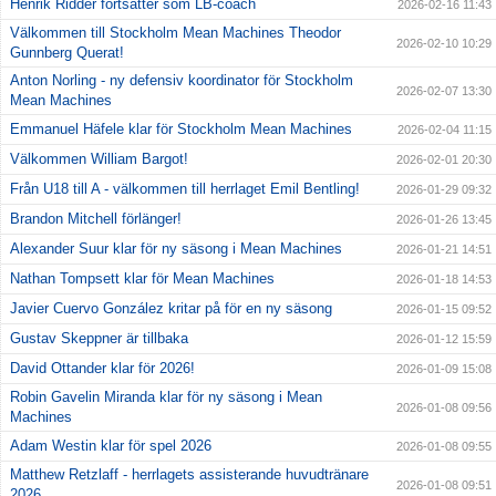
Henrik Ridder fortsätter som LB-coach
2026-02-16 11:43
Välkommen till Stockholm Mean Machines Theodor
2026-02-10 10:29
Gunnberg Querat!
Anton Norling - ny defensiv koordinator för Stockholm
2026-02-07 13:30
Mean Machines
Emmanuel Häfele klar för Stockholm Mean Machines
2026-02-04 11:15
Välkommen William Bargot!
2026-02-01 20:30
Från U18 till A - välkommen till herrlaget Emil Bentling!
2026-01-29 09:32
Brandon Mitchell förlänger!
2026-01-26 13:45
Alexander Suur klar för ny säsong i Mean Machines
2026-01-21 14:51
Nathan Tompsett klar för Mean Machines
2026-01-18 14:53
Javier Cuervo González kritar på för en ny säsong
2026-01-15 09:52
Gustav Skeppner är tillbaka
2026-01-12 15:59
David Ottander klar för 2026!
2026-01-09 15:08
Robin Gavelin Miranda klar för ny säsong i Mean
2026-01-08 09:56
Machines
Adam Westin klar för spel 2026
2026-01-08 09:55
Matthew Retzlaff - herrlagets assisterande huvudtränare
2026-01-08 09:51
2026