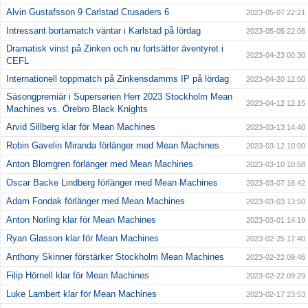
Alvin Gustafsson 9 Carlstad Crusaders 6
2023-05-07 22:21
Intressant bortamatch väntar i Karlstad på lördag
2023-05-05 22:06
Dramatisk vinst på Zinken och nu fortsätter äventyret i
2023-04-23 00:30
CEFL
Internationell toppmatch på Zinkensdamms IP på lördag
2023-04-20 12:00
Säsongpremiär i Superserien Herr 2023 Stockholm Mean
2023-04-12 12:15
Machines vs. Örebro Black Knights
Arvid Sillberg klar för Mean Machines
2023-03-13 14:40
Robin Gavelin Miranda förlänger med Mean Machines
2023-03-12 10:00
Anton Blomgren förlänger med Mean Machines
2023-03-10 10:58
Oscar Backe Lindberg förlänger med Mean Machines
2023-03-07 16:42
Adam Fondak förlänger med Mean Machines
2023-03-03 13:50
Anton Norling klar för Mean Machines
2023-03-01 14:19
Ryan Glasson klar för Mean Machines
2023-02-25 17:40
Anthony Skinner förstärker Stockholm Mean Machines
2023-02-22 09:46
Filip Hörnell klar för Mean Machines
2023-02-22 09:29
Luke Lambert klar för Mean Machines
2023-02-17 23:53