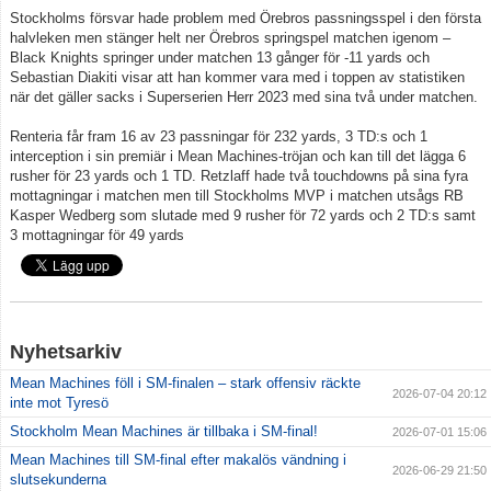
Stockholms försvar hade problem med Örebros passningsspel i den första
halvleken men stänger helt ner Örebros springspel matchen igenom –
Black Knights springer under matchen 13 gånger för -11 yards och
Sebastian Diakiti visar att han kommer vara med i toppen av statistiken
när det gäller sacks i Superserien Herr 2023 med sina två under matchen.
Renteria får fram 16 av 23 passningar för 232 yards, 3 TD:s och 1
interception i sin premiär i Mean Machines-tröjan och kan till det lägga 6
rusher för 23 yards och 1 TD. Retzlaff hade två touchdowns på sina fyra
mottagningar i matchen men till Stockholms MVP i matchen utsågs RB
Kasper Wedberg som slutade med 9 rusher för 72 yards och 2 TD:s samt
3 mottagningar för 49 yards
Nyhetsarkiv
Mean Machines föll i SM-finalen – stark offensiv räckte
2026-07-04 20:12
inte mot Tyresö
Stockholm Mean Machines är tillbaka i SM-final!
2026-07-01 15:06
Mean Machines till SM-final efter makalös vändning i
2026-06-29 21:50
slutsekunderna