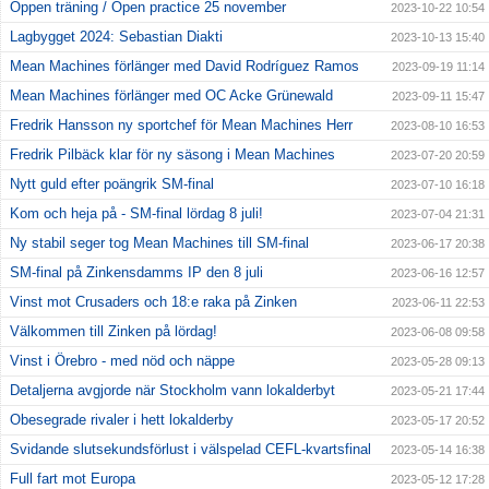
Öppen träning / Open practice 25 november
2023-10-22 10:54
Lagbygget 2024: Sebastian Diakti
2023-10-13 15:40
Mean Machines förlänger med David Rodríguez Ramos
2023-09-19 11:14
Mean Machines förlänger med OC Acke Grünewald
2023-09-11 15:47
Fredrik Hansson ny sportchef för Mean Machines Herr
2023-08-10 16:53
Fredrik Pilbäck klar för ny säsong i Mean Machines
2023-07-20 20:59
Nytt guld efter poängrik SM-final
2023-07-10 16:18
Kom och heja på - SM-final lördag 8 juli!
2023-07-04 21:31
Ny stabil seger tog Mean Machines till SM-final
2023-06-17 20:38
SM-final på Zinkensdamms IP den 8 juli
2023-06-16 12:57
Vinst mot Crusaders och 18:e raka på Zinken
2023-06-11 22:53
Välkommen till Zinken på lördag!
2023-06-08 09:58
Vinst i Örebro - med nöd och näppe
2023-05-28 09:13
Detaljerna avgjorde när Stockholm vann lokalderbyt
2023-05-21 17:44
Obesegrade rivaler i hett lokalderby
2023-05-17 20:52
Svidande slutsekundsförlust i välspelad CEFL-kvartsfinal
2023-05-14 16:38
Full fart mot Europa
2023-05-12 17:28