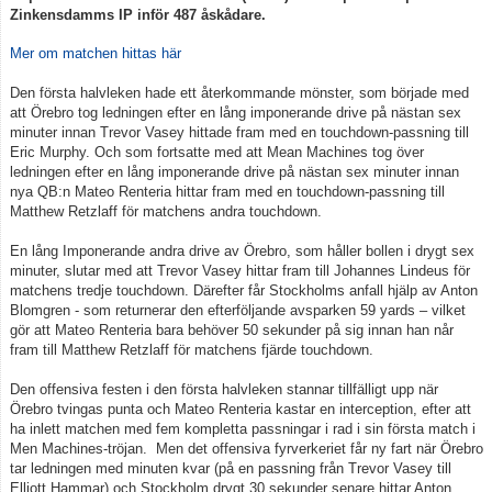
Zinkensdamms IP inför 487 åskådare.
Mer om matchen hittas här
Den första halvleken hade ett återkommande mönster, som började med
att Örebro tog ledningen efter en lång imponerande drive på nästan sex
minuter innan Trevor Vasey hittade fram med en touchdown-passning till
Eric Murphy. Och som fortsatte med att Mean Machines tog över
ledningen efter en lång imponerande drive på nästan sex minuter innan
nya QB:n Mateo Renteria hittar fram med en touchdown-passning till
Matthew Retzlaff för matchens andra touchdown.
En lång Imponerande andra drive av Örebro, som håller bollen i drygt sex
minuter, slutar med att Trevor Vasey hittar fram till Johannes Lindeus för
matchens tredje touchdown. Därefter får Stockholms anfall hjälp av Anton
Blomgren - som returnerar den efterföljande avsparken 59 yards – vilket
gör att Mateo Renteria bara behöver 50 sekunder på sig innan han når
fram till Matthew Retzlaff för matchens fjärde touchdown.
Den offensiva festen i den första halvleken stannar tillfälligt upp när
Örebro tvingas punta och Mateo Renteria kastar en interception, efter att
ha inlett matchen med fem kompletta passningar i rad i sin första match i
Men Machines-tröjan. Men det offensiva fyrverkeriet får ny fart när Örebro
tar ledningen med minuten kvar (på en passning från Trevor Vasey till
Elliott Hammar) och Stockholm drygt 30 sekunder senare hittar Anton