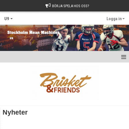
BÖRJA SPELA HOS OSS?
U9
Logga in
Hem
Nyheter
Kalender
Matcher
Nyheter
Bildgalleri
Dokument