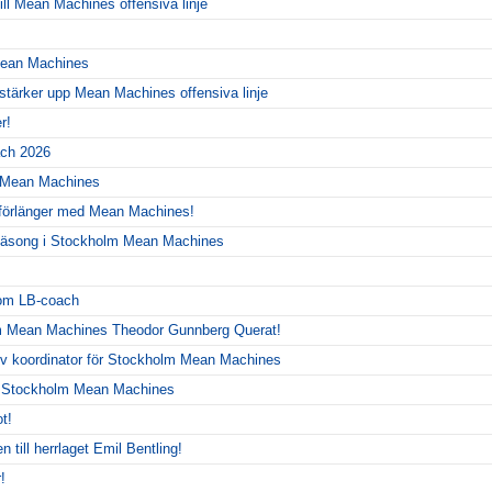
ill Mean Machines offensiva linje
 Mean Machines
 stärker upp Mean Machines offensiva linje
r!
ch 2026
r Mean Machines
 förlänger med Mean Machines!
y säsong i Stockholm Mean Machines
!
som LB-coach
m Mean Machines Theodor Gunnberg Querat!
siv koordinator för Stockholm Mean Machines
r Stockholm Mean Machines
t!
 till herrlaget Emil Bentling!
!