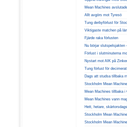
Mean Machines avslutade
Allt avgörs mot Tyresö
Tung derbyförlust för Sto
Viktigaste matchen på lä
Fjärde raka förlusten
Nu börjar slutspelsjakten
Förlust i slutminuterna m
Nystart mot AIK på Zinke
Tung förlust för decimera
Dags att studsa tillbaka m
Stockholm Mean Machines
Mean Machines tillbaka 
Mean Machines vann magi
Hett, hetare, skärtorsdags
Stockholm Mean Machines 
Stockholm Mean Machines 