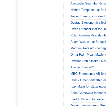
Alexander Suur klar för 
Nathan Tompsett klar fö
Javier Cuervo González kr
Gustav Skeppner är tillba
David Ottander klar för 20
Robin Gavelin Miranda kl
Adam Westin klar för spe
Matthew Retzlaff - herrla
Omar Fall - Mean Machines
Dawson Herl tillbaka i M
Training Day 2025
MBG Entreprenad AB förl
Henrik Green fortsätter le
Isak Malm fortsätter utv
Acke Grünewald fortsätte
Fredrik Pilbäck fortsätt
Öppna träningar med Sto