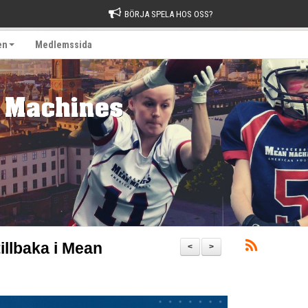
BÖRJA SPELA HOS OSS?
en
Medlemssida
illbaka i Mean
<
>