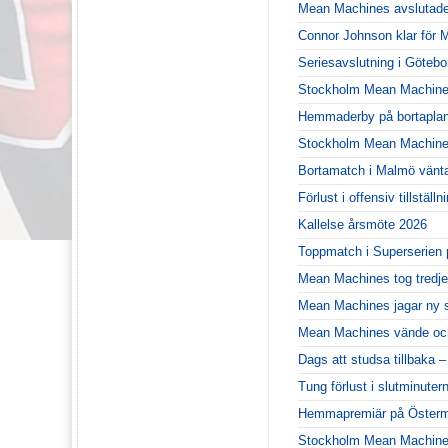
Mean Machines avslutade
Connor Johnson klar för
Seriesavslutning i Göteb
Stockholm Mean Machines
Hemmaderby på bortaplan
Stockholm Mean Machines 
Bortamatch i Malmö vänt
Förlust i offensiv tillstä
Kallelse årsmöte 2026
Toppmatch i Superserien 
Mean Machines tog tredje
Mean Machines jagar ny 
Mean Machines vände och
Dags att studsa tillbaka 
Tung förlust i slutminute
Hemmapremiär på Österm
Stockholm Mean Machines