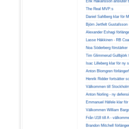
Erik Håkansson ansluter t
The Real MVP:s
Daniel Sahlberg klar för
Björn Jertfelt Gustafsson
Alexander Eshagi förlänge
Lasse Häkkinen - RB Coa
Noa Söderberg förstärke
Tim Glimmerud Gullbjörk
Isac Lilleberg klar för n
Anton Blomgren förlänger
Henrik Ridder fortsätter 
Välkommen till Stockhol
Anton Norling - ny defen
Emmanuel Häfele klar fö
Välkommen William Bargo
Från U18 till A - välkommen
Brandon Mitchell förlänger