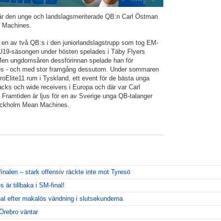
s är den unge och landslagsmeriterade QB:n Carl Östman
n Machines.
 en av två QB:s i den juniorlandslagstrupp som tog EM-
 U19-säsongen under hösten spelades i Täby Flyers
 Men ungdomsåren dessförinnan spelade han för
s - och med stor framgång dessutom. Under sommaren
roElite11 rum i Tyskland, ett event för de bästa unga
acks och wide receivers i Europa och där var Carl
Framtiden är ljus för en av Sverige unga QB-talanger
tockholm Mean Machines.
inalen – stark offensiv räckte inte mot Tyresö
r tillbaka i SM-final!
al efter makalös vändning i slutsekunderna
Örebro väntar