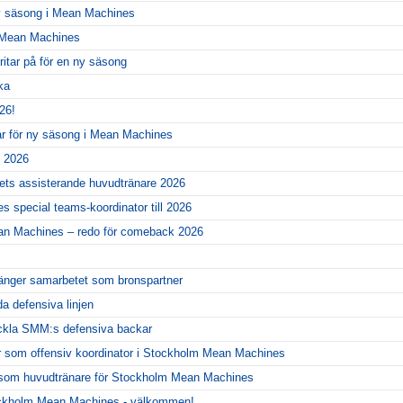
ny säsong i Mean Machines
r Mean Machines
itar på för en ny säsong
ka
26!
ar för ny säsong i Mean Machines
l 2026
gets assisterande huvudtränare 2026
 special teams-koordinator till 2026
ean Machines – redo för comeback 2026
änger samarbetet som bronspartner
da defensiva linjen
eckla SMM:s defensiva backar
r som offensiv koordinator i Stockholm Mean Machines
er som huvudtränare för Stockholm Mean Machines
ckholm Mean Machines - välkommen!