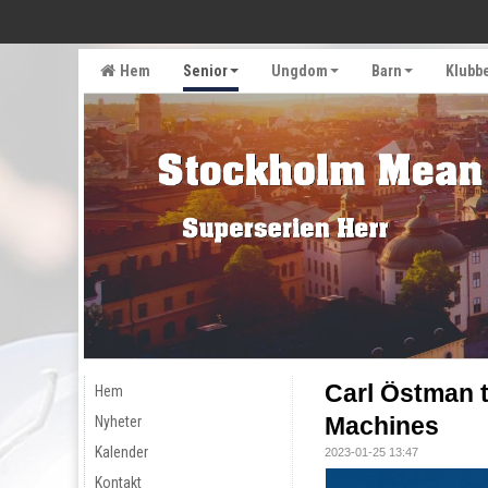
Hem
Senior
Ungdom
Barn
Klubb
Carl Östman t
Hem
Machines
Nyheter
Kalender
2023-01-25 13:47
Kontakt