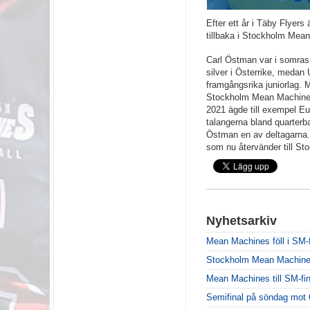
Efter ett år i Täby Flyer
tillbaka i Stockholm Mea
Carl Östman var i somras
silver i Österrike, medan
framgångsrika juniorlag.
Stockholm Mean Machine
2021 ägde till exempel Eu
talangerna bland quarterb
Östman en av deltagarna. 
som nu återvänder till S
Nyhetsarkiv
Mean Machines föll i SM-f
Stockholm Mean Machines ä
Mean Machines till SM-fin
Semifinal på söndag mot 