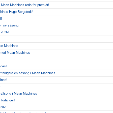
 Mean Machines redo för premiär!
hines Hugo Bergstedt!
l!
 en ny säsong
 2026!
ean Machines
r med Mean Machines
ones!
ytterligare en säsong i Mean Machines
ines!
r
y säsong i Mean Machines
förlänger!
r 2026