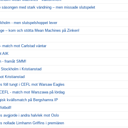
 säsongen med stark vändning – men missade slutspelet
ckholm - men slutspelshoppet lever
nge – kom och stötta Mean Machines på Zinken!
 – match mot Carlstad väntar
ot AIK
n - framåt SMM!
t Stockholm i Kristianstad
ot Kristianstad
 föll tungt i CEFL mot Warsaw Eagles
i CEFL - match mot Warszawa på lördag
sk kvällsmatch på Bergshamra IP
fotboll!
avgjorde i andra halvlek mot Oslo
nollade Limhamn Griffins i premiären