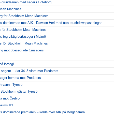
 grundserien med seger i Göteborg
 Mean Machines
org för Stockholm Mean Machines
 dominerade mot AIK - Dawson Herl med åtta touchdownpassningar
 för Stockholm Mean Machines
tog viktig bortaseger i Malmö
ar för Stockholm Mean Machines
llning mot obesegrade Crusaders
på lördag!
 segern – klar 34–8-vinst mot Predators
seger hemma mot Predators
 vann i Tyresö
– Stockholm gästar Tyresö
rna mot Örebro
alms IP!
 dominerade premiären – körde över AIK på Bergshamra