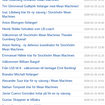
2026-03-02 14:12
Tim Glimmerud Gullbjörk förlänger med Mean Machines!
2026-02-25 11:15
Isac Lilleberg klar för ny säsong i Stockholm Mean
2026-02-23 11:21
Machines
Anton Blomgren förlänger!
2026-02-19 16:40
Henrik Ridder fortsätter som LB-coach
2026-02-16 11:43
Välkommen till Stockholm Mean Machines Theodor
2026-02-10 10:29
Gunnberg Querat!
Anton Norling - ny defensiv koordinator för Stockholm
2026-02-07 13:30
Mean Machines
Emmanuel Häfele klar för Stockholm Mean Machines
2026-02-04 11:15
Välkommen William Bargot!
2026-02-01 20:30
Från U18 till A - välkommen till herrlaget Emil Bentling!
2026-01-29 09:32
Brandon Mitchell förlänger!
2026-01-26 13:45
Alexander Suur klar för ny säsong i Mean Machines
2026-01-21 14:51
Nathan Tompsett klar för Mean Machines
2026-01-18 14:53
Javier Cuervo González kritar på för en ny säsong
2026-01-15 09:52
Gustav Skeppner är tillbaka
2026-01-12 15:59