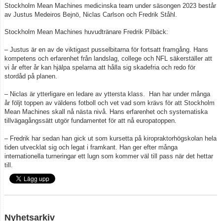
Stockholm Mean Machines medicinska team under säsongen 2023 består
av Justus Medeiros Bejnö, Niclas Carlson och Fredrik Ståhl.
Stockholm Mean Machines huvudtränare Fredrik Pilbäck:
– Justus är en av de viktigast pusselbitarna för fortsatt framgång. Hans
kompetens och erfarenhet från landslag, college och NFL säkerställer att
vi år efter år kan hjälpa spelarna att hålla sig skadefria och redo för
stordåd på planen.
– Niclas är ytterligare en ledare av yttersta klass. Han har under många
år följt toppen av väldens fotboll och vet vad som krävs för att Stockholm
Mean Machines skall nå nästa nivå. Hans erfarenhet och systematiska
tillvägagångssätt utgör fundamentet för att nå europatoppen.
– Fredrik har sedan han gick ut som kursetta på kiropraktorhögskolan hela
tiden utvecklat sig och legat i framkant. Han ger efter många
internationella turneringar ett lugn som kommer väl till pass när det hettar
till.
Nyhetsarkiv