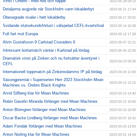
Vinst i Örebro - med nöd och näppe
2023-05-28 09:13
Detaljerna avgjorde när Stockholm vann lokalderbyt
2023-05-21 17:44
Obesegrade rivaler i hett lokalderby
2023-05-17 20:52
Svidande slutsekundsförlust i välspelad CEFL-kvartsfinal
2023-05-14 16:38
Full fart mot Europa
2023-05-12 17:28
Alvin Gustafsson 9 Carlstad Crusaders 6
2023-05-07 22:21
Intressant bortamatch väntar i Karlstad på lördag
2023-05-05 22:06
Dramatisk vinst på Zinken och nu fortsätter äventyret i
2023-04-23 00:30
CEFL
Internationell toppmatch på Zinkensdamms IP på lördag
2023-04-20 12:00
Säsongpremiär i Superserien Herr 2023 Stockholm Mean
2023-04-12 12:15
Machines vs. Örebro Black Knights
Arvid Sillberg klar för Mean Machines
2023-03-13 14:40
Robin Gavelin Miranda förlänger med Mean Machines
2023-03-12 10:00
Anton Blomgren förlänger med Mean Machines
2023-03-10 10:58
Oscar Backe Lindberg förlänger med Mean Machines
2023-03-07 16:42
Adam Fondak förlänger med Mean Machines
2023-03-03 13:50
Anton Norling klar för Mean Machines
2023-03-01 14:19