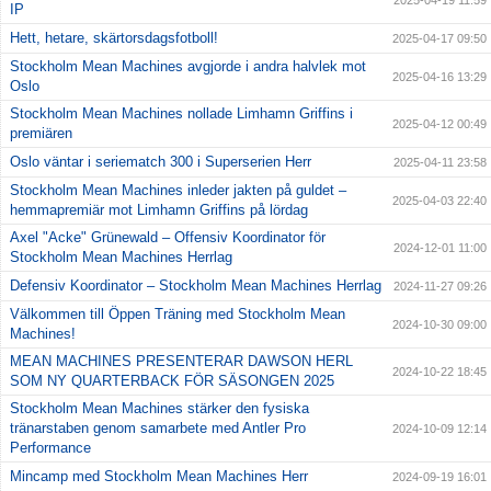
2025-04-19 11:59
IP
Hett, hetare, skärtorsdagsfotboll!
2025-04-17 09:50
Stockholm Mean Machines avgjorde i andra halvlek mot
2025-04-16 13:29
Oslo
Stockholm Mean Machines nollade Limhamn Griffins i
2025-04-12 00:49
premiären
Oslo väntar i seriematch 300 i Superserien Herr
2025-04-11 23:58
Stockholm Mean Machines inleder jakten på guldet –
2025-04-03 22:40
hemmapremiär mot Limhamn Griffins på lördag
Axel "Acke" Grünewald – Offensiv Koordinator för
2024-12-01 11:00
Stockholm Mean Machines Herrlag
Defensiv Koordinator – Stockholm Mean Machines Herrlag
2024-11-27 09:26
Välkommen till Öppen Träning med Stockholm Mean
2024-10-30 09:00
Machines!
MEAN MACHINES PRESENTERAR DAWSON HERL
2024-10-22 18:45
SOM NY QUARTERBACK FÖR SÄSONGEN 2025
Stockholm Mean Machines stärker den fysiska
tränarstaben genom samarbete med Antler Pro
2024-10-09 12:14
Performance
Mincamp med Stockholm Mean Machines Herr
2024-09-19 16:01