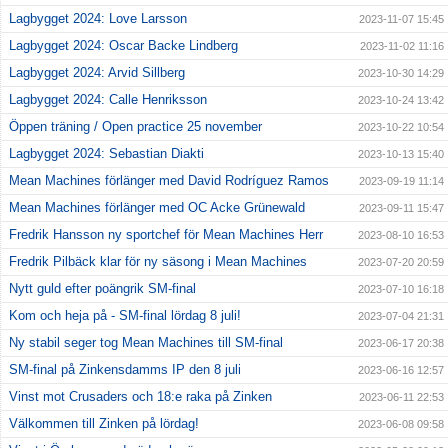
Lagbygget 2024: Love Larsson
2023-11-07 15:45
Lagbygget 2024: Oscar Backe Lindberg
2023-11-02 11:16
Lagbygget 2024: Arvid Sillberg
2023-10-30 14:29
Lagbygget 2024: Calle Henriksson
2023-10-24 13:42
Öppen träning / Open practice 25 november
2023-10-22 10:54
Lagbygget 2024: Sebastian Diakti
2023-10-13 15:40
Mean Machines förlänger med David Rodríguez Ramos
2023-09-19 11:14
Mean Machines förlänger med OC Acke Grünewald
2023-09-11 15:47
Fredrik Hansson ny sportchef för Mean Machines Herr
2023-08-10 16:53
Fredrik Pilbäck klar för ny säsong i Mean Machines
2023-07-20 20:59
Nytt guld efter poängrik SM-final
2023-07-10 16:18
Kom och heja på - SM-final lördag 8 juli!
2023-07-04 21:31
Ny stabil seger tog Mean Machines till SM-final
2023-06-17 20:38
SM-final på Zinkensdamms IP den 8 juli
2023-06-16 12:57
Vinst mot Crusaders och 18:e raka på Zinken
2023-06-11 22:53
Välkommen till Zinken på lördag!
2023-06-08 09:58