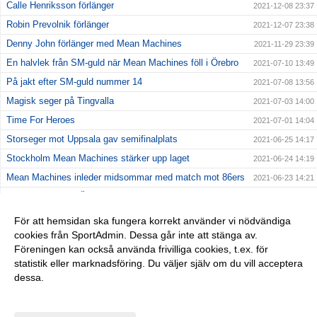
Calle Henriksson förlänger
2021-12-08 23:37
Robin Prevolnik förlänger
2021-12-07 23:38
Denny John förlänger med Mean Machines
2021-11-29 23:39
En halvlek från SM-guld när Mean Machines föll i Örebro
2021-07-10 13:49
På jakt efter SM-guld nummer 14
2021-07-08 13:56
Magisk seger på Tingvalla
2021-07-03 14:00
Time For Heroes
2021-07-01 14:04
Storseger mot Uppsala gav semifinalplats
2021-06-25 14:17
Stockholm Mean Machines stärker upp laget
2021-06-24 14:19
Mean Machines inleder midsommar med match mot 86ers
2021-06-23 14:21
Kostsam förlust i Örebro
2021-06-20 14:23
Första matchen av två på Behrn Arena
2021-06-17 14:25
För att hemsidan ska fungera korrekt använder vi nödvändiga
cookies från SportAdmin. Dessa går inte att stänga av.
Jämn premiärseger mot Crusaders
2021-06-13 14:27
Föreningen kan också använda frivilliga cookies, t.ex. för
En efterlängtad premiär
2021-06-09 14:32
statistik eller marknadsföring. Du väljer själv om du vill acceptera
dessa.
Anpassa dina val
Cookie-inställningar
Gå till Webbversion