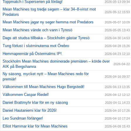
Toppmatch i Superserien på lördag!
2026-05-13 09:34
Mean Machines tog tredje segern – klar 34–8-vinst mot
2026-05-12 15:53
Predators
Mean Machines jagar ny seger hemma mot Predators
2026-05-07 10:09
Mean Machines vände och vann i Tyresö
2026-05-05 13:43
Dags att studsa tillbaka – Stockholm gästar Tyresö
2026-04-30 14:53
Tung förlust i slutminuterna mot Örebro
2026-04-28 15:26
Hemmapremiär på Östermalms IP!
2026-04-23 12:10
Stockholm Mean Machines dominerade premiären – körde över
2026-04-22
AIK på Bergshamra
Ny säsong, mycket nytt – Mean Machines redo för
2026-04-16 09:37
premiär!
Välkommen till Mean Machines Hugo Bergstedt!
2026-04-13 13:35
Välkommen Caspar Riedel!
2026-04-12 12:12
Daniel Brattmyhr klar för en ny säsong
2026-04-11 14:23
Daniel Hautaniemi klar för 2026!
2026-04-10 17:26
Leo Sundman förlänger!
2026-04-10 17:24
Elliot Hammar klar för Mean Machines
2026-04-09 15:43