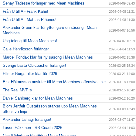
Senay Tadesse förlänger med Mean Machines
2026-04-09 09:43
Från U till A - Frank Kahn!
2026-04-08 11:31
Från U till A - Mattias Piñones!
2026-04-08 11:30
Alexander Green klar för ytterligare en säsong i Mean
2026-04-07 16:56
Machines
Ung talang till Mean Machines!
2026-04-07 10:19
Calle Henriksson förlänger
2026-04-04 11:53
Marcel Fondak klar för ny säsong i Mean Machines
2026-04-02 15:38
Sverige bästa OL-coacher förlänger!
2026-03-25 15:34
Hilmer Burgstaller klar för 2026
2026-03-21 14:00
Erik Håkansson ansluter till Mean Machines offensiva linje
2026-03-18 17:00
The Real MVP:s
2026-03-15 10:42
Daniel Sahlberg klar för Mean Machines
2026-03-12 10:20
Björn Jertfelt Gustafsson stärker upp Mean Machines
2026-03-09 13:49
offensiva linje
Alexander Eshagi förlänger!
2026-03-07 11:47
Lasse Häkkinen - RB Coach 2026
2026-03-04 11:03
Noa Söderberg förstärker Mean Machines