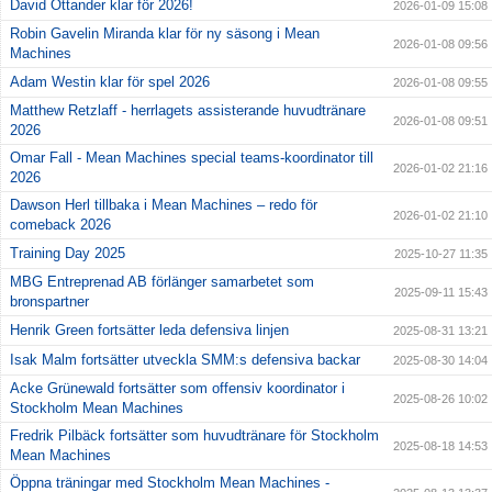
David Ottander klar för 2026!
2026-01-09 15:08
Robin Gavelin Miranda klar för ny säsong i Mean
2026-01-08 09:56
Machines
Adam Westin klar för spel 2026
2026-01-08 09:55
Matthew Retzlaff - herrlagets assisterande huvudtränare
2026-01-08 09:51
2026
Omar Fall - Mean Machines special teams-koordinator till
2026-01-02 21:16
2026
Dawson Herl tillbaka i Mean Machines – redo för
2026-01-02 21:10
comeback 2026
Training Day 2025
2025-10-27 11:35
MBG Entreprenad AB förlänger samarbetet som
2025-09-11 15:43
bronspartner
Henrik Green fortsätter leda defensiva linjen
2025-08-31 13:21
Isak Malm fortsätter utveckla SMM:s defensiva backar
2025-08-30 14:04
Acke Grünewald fortsätter som offensiv koordinator i
2025-08-26 10:02
Stockholm Mean Machines
Fredrik Pilbäck fortsätter som huvudtränare för Stockholm
2025-08-18 14:53
Mean Machines
Öppna träningar med Stockholm Mean Machines -