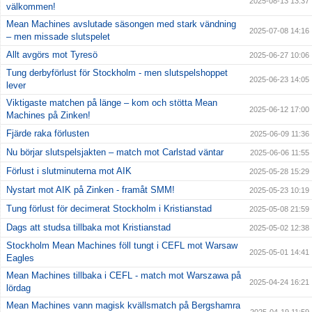
2025-08-13 13:37
välkommen!
Mean Machines avslutade säsongen med stark vändning
2025-07-08 14:16
– men missade slutspelet
Allt avgörs mot Tyresö
2025-06-27 10:06
Tung derbyförlust för Stockholm - men slutspelshoppet
2025-06-23 14:05
lever
Viktigaste matchen på länge – kom och stötta Mean
2025-06-12 17:00
Machines på Zinken!
Fjärde raka förlusten
2025-06-09 11:36
Nu börjar slutspelsjakten – match mot Carlstad väntar
2025-06-06 11:55
Förlust i slutminuterna mot AIK
2025-05-28 15:29
Nystart mot AIK på Zinken - framåt SMM!
2025-05-23 10:19
Tung förlust för decimerat Stockholm i Kristianstad
2025-05-08 21:59
Dags att studsa tillbaka mot Kristianstad
2025-05-02 12:38
Stockholm Mean Machines föll tungt i CEFL mot Warsaw
2025-05-01 14:41
Eagles
Mean Machines tillbaka i CEFL - match mot Warszawa på
2025-04-24 16:21
lördag
Mean Machines vann magisk kvällsmatch på Bergshamra