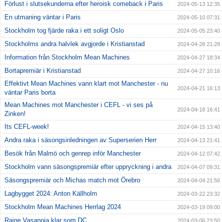
Förlust i slutsekunderna efter heroisk comeback i Paris
2024-05-13 12:35
En utmaning väntar i Paris
2024-05-10 07:31
Stockholm tog fjärde raka i ett soligt Oslo
2024-05-05 23:40
Stockholms andra halvlek avgjorde i Kristianstad
2024-04-28 21:28
Information från Stockholm Mean Machines
2024-04-27 18:34
Bortapremiär i Kristianstad
2024-04-27 10:16
Effektivt Mean Machines vann klart mot Manchester - nu
2024-04-21 16:13
väntar Paris borta
Mean Machines mot Manchester i CEFL - vi ses på
2024-04-18 16:41
Zinken!
Its CEFL-week!
2024-04-15 13:40
Andra raka i säsongsinledningen av Superserien Herr
2024-04-13 21:41
Besök från Malmö och genrep inför Manchester
2024-04-12 07:42
Stockholm vann säsongspremiär efter uppryckning i andra
2024-04-07 09:31
Säsongspremiär och Michas match mot Örebro
2024-04-04 21:56
Lagbygget 2024: Anton Källholm
2024-03-22 23:32
Stockholm Mean Machines Herrlag 2024
2024-03-19 09:00
Raine Vasanoja klar som DC
2024-03-06 23:50