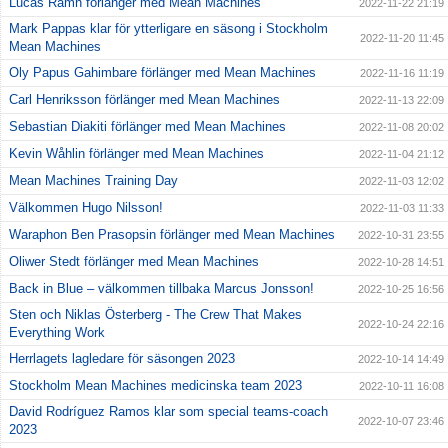
Lucas Ramn förlänger med Mean Machines
2022-11-22 21:19
Mark Pappas klar för ytterligare en säsong i Stockholm
2022-11-20 11:45
Mean Machines
Oly Papus Gahimbare förlänger med Mean Machines
2022-11-16 11:19
Carl Henriksson förlänger med Mean Machines
2022-11-13 22:09
Sebastian Diakiti förlänger med Mean Machines
2022-11-08 20:02
Kevin Wåhlin förlänger med Mean Machines
2022-11-04 21:12
Mean Machines Training Day
2022-11-03 12:02
Välkommen Hugo Nilsson!
2022-11-03 11:33
Waraphon Ben Prasopsin förlänger med Mean Machines
2022-10-31 23:55
Oliwer Stedt förlänger med Mean Machines
2022-10-28 14:51
Back in Blue – välkommen tillbaka Marcus Jonsson!
2022-10-25 16:56
Sten och Niklas Österberg - The Crew That Makes
2022-10-24 22:16
Everything Work
Herrlagets lagledare för säsongen 2023
2022-10-14 14:49
Stockholm Mean Machines medicinska team 2023
2022-10-11 16:08
David Rodríguez Ramos klar som special teams-coach
2022-10-07 23:46
2023