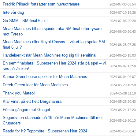
Fredrik Pilbäck fortsätter som huvudtränare
2024-07-30 08:54
Inte vår dag
2024-07-10 19:36
Go SMM - SM-final 6 juli!
2024-07-05 20:20
Mean Machines till sin sjunde raka SM-final efter rysare
2024-06-30 20:43
mot Tyresö
Mean Machines eller Royal Crowns – vilket lag spelar SM-
2024-06-28 07:28
final 6 juli?
Händelserikt när Mean Machines tog sig till semifinal
2024-06-20 18:03
En semifinalplats i Superserien Herr 2024 står på spel – vi
2024-06-07 12:58
ses på Zinken!
Kamar Greenhouse spelklar för Mean Machines
2024-06-04 09:07
Derek Green klar för Mean Machines
2024-05-29 16:58
Thank you Mateo!
2024-05-28 11:18
Klar vinst på ett hett Bergshamra
2024-05-25 20:43
Första gången mot Gnaget
2024-05-24 12:23
Segersviten stannade på 19 när Mean Machines föll mot
2024-05-19 20:13
Crusaders
Ready for It? Toppmöte i Superserien Herr 2024
2024-05-16 08:47