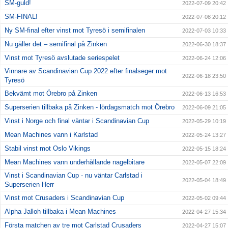
SM-guld!
2022-07-09 20:42
SM-FINAL!
2022-07-08 20:12
Ny SM-final efter vinst mot Tyresö i semifinalen
2022-07-03 10:33
Nu gäller det – semifinal på Zinken
2022-06-30 18:37
Vinst mot Tyresö avslutade seriespelet
2022-06-24 12:06
Vinnare av Scandinavian Cup 2022 efter finalseger mot
2022-06-18 23:50
Tyresö
Bekvämt mot Örebro på Zinken
2022-06-13 16:53
Superserien tillbaka på Zinken - lördagsmatch mot Örebro
2022-06-09 21:05
Vinst i Norge och final väntar i Scandinavian Cup
2022-05-29 10:19
Mean Machines vann i Karlstad
2022-05-24 13:27
Stabil vinst mot Oslo Vikings
2022-05-15 18:24
Mean Machines vann underhållande nagelbitare
2022-05-07 22:09
Vinst i Scandinavian Cup - nu väntar Carlstad i
2022-05-04 18:49
Superserien Herr
Vinst mot Crusaders i Scandinavian Cup
2022-05-02 09:44
Alpha Jalloh tillbaka i Mean Machines
2022-04-27 15:34
Första matchen av tre mot Carlstad Crusaders
2022-04-27 15:07