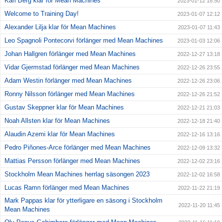
Karl Berg klar för Mean Machines
2023-01-12 18:50
Welcome to Training Day!
2023-01-07 12:12
Alexander Lilja klar för Mean Machines
2023-01-07 11:43
Leo Spagnoli Pontecorvi förlänger med Mean Machines
2023-01-03 12:06
Johan Hallgren förlänger med Mean Machines
2022-12-27 13:18
Vidar Gjermstad förlänger med Mean Machines
2022-12-26 23:55
Adam Westin förlänger med Mean Machines
2022-12-26 23:06
Ronny Nilsson förlänger med Mean Machines
2022-12-26 21:52
Gustav Skeppner klar för Mean Machines
2022-12-21 21:03
Noah Allsten klar för Mean Machines
2022-12-18 21:40
Alaudin Azemi klar för Mean Machines
2022-12-16 13:16
Pedro Piñones-Arce förlänger med Mean Machines
2022-12-09 13:32
Mattias Persson förlänger med Mean Machines
2022-12-02 23:16
Stockholm Mean Machines herrlag säsongen 2023
2022-12-02 16:58
Lucas Ramn förlänger med Mean Machines
2022-11-22 21:19
Mark Pappas klar för ytterligare en säsong i Stockholm
2022-11-20 11:45
Mean Machines