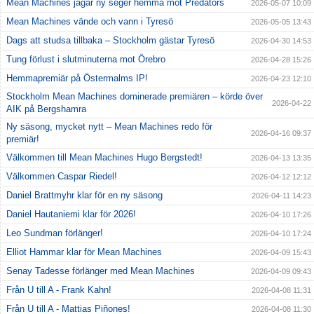
Mean Machines jagar ny seger hemma mot Predators
2026-05-07 10:09
Mean Machines vände och vann i Tyresö
2026-05-05 13:43
Dags att studsa tillbaka – Stockholm gästar Tyresö
2026-04-30 14:53
Tung förlust i slutminuterna mot Örebro
2026-04-28 15:26
Hemmapremiär på Östermalms IP!
2026-04-23 12:10
Stockholm Mean Machines dominerade premiären – körde över
2026-04-22
AIK på Bergshamra
Ny säsong, mycket nytt – Mean Machines redo för
2026-04-16 09:37
premiär!
Välkommen till Mean Machines Hugo Bergstedt!
2026-04-13 13:35
Välkommen Caspar Riedel!
2026-04-12 12:12
Daniel Brattmyhr klar för en ny säsong
2026-04-11 14:23
Daniel Hautaniemi klar för 2026!
2026-04-10 17:26
Leo Sundman förlänger!
2026-04-10 17:24
Elliot Hammar klar för Mean Machines
2026-04-09 15:43
Senay Tadesse förlänger med Mean Machines
2026-04-09 09:43
Från U till A - Frank Kahn!
2026-04-08 11:31
Från U till A - Mattias Piñones!
2026-04-08 11:30