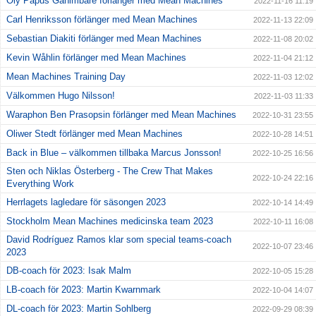
Oly Papus Gahimbare förlänger med Mean Machines
2022-11-16 11:19
Carl Henriksson förlänger med Mean Machines
2022-11-13 22:09
Sebastian Diakiti förlänger med Mean Machines
2022-11-08 20:02
Kevin Wåhlin förlänger med Mean Machines
2022-11-04 21:12
Mean Machines Training Day
2022-11-03 12:02
Välkommen Hugo Nilsson!
2022-11-03 11:33
Waraphon Ben Prasopsin förlänger med Mean Machines
2022-10-31 23:55
Oliwer Stedt förlänger med Mean Machines
2022-10-28 14:51
Back in Blue – välkommen tillbaka Marcus Jonsson!
2022-10-25 16:56
Sten och Niklas Österberg - The Crew That Makes
2022-10-24 22:16
Everything Work
Herrlagets lagledare för säsongen 2023
2022-10-14 14:49
Stockholm Mean Machines medicinska team 2023
2022-10-11 16:08
David Rodríguez Ramos klar som special teams-coach
2022-10-07 23:46
2023
DB-coach för 2023: Isak Malm
2022-10-05 15:28
LB-coach för 2023: Martin Kwarnmark
2022-10-04 14:07
DL-coach för 2023: Martin Sohlberg
2022-09-29 08:39