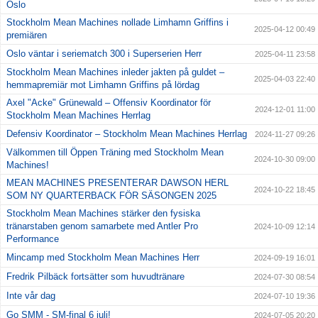
Oslo
Stockholm Mean Machines nollade Limhamn Griffins i
2025-04-12 00:49
premiären
Oslo väntar i seriematch 300 i Superserien Herr
2025-04-11 23:58
Stockholm Mean Machines inleder jakten på guldet –
2025-04-03 22:40
hemmapremiär mot Limhamn Griffins på lördag
Axel "Acke" Grünewald – Offensiv Koordinator för
2024-12-01 11:00
Stockholm Mean Machines Herrlag
Defensiv Koordinator – Stockholm Mean Machines Herrlag
2024-11-27 09:26
Välkommen till Öppen Träning med Stockholm Mean
2024-10-30 09:00
Machines!
MEAN MACHINES PRESENTERAR DAWSON HERL
2024-10-22 18:45
SOM NY QUARTERBACK FÖR SÄSONGEN 2025
Stockholm Mean Machines stärker den fysiska
tränarstaben genom samarbete med Antler Pro
2024-10-09 12:14
Performance
Mincamp med Stockholm Mean Machines Herr
2024-09-19 16:01
Fredrik Pilbäck fortsätter som huvudtränare
2024-07-30 08:54
Inte vår dag
2024-07-10 19:36
Go SMM - SM-final 6 juli!
2024-07-05 20:20