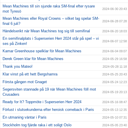
Mean Machines till sin sjunde raka SM-final efter rysare
2024-06-30 20:43
mot Tyresö
Mean Machines eller Royal Crowns – vilket lag spelar SM-
2024-06-28 07:28
final 6 juli?
Händelserikt när Mean Machines tog sig till semifinal
2024-06-20 18:03
En semifinalplats i Superserien Herr 2024 står på spel – vi
2024-06-07 12:58
ses på Zinken!
Kamar Greenhouse spelklar för Mean Machines
2024-06-04 09:07
Derek Green klar för Mean Machines
2024-05-29 16:58
Thank you Mateo!
2024-05-28 11:18
Klar vinst på ett hett Bergshamra
2024-05-25 20:43
Första gången mot Gnaget
2024-05-24 12:23
Segersviten stannade på 19 när Mean Machines föll mot
2024-05-19 20:13
Crusaders
Ready for It? Toppmöte i Superserien Herr 2024
2024-05-16 08:47
Förlust i slutsekunderna efter heroisk comeback i Paris
2024-05-13 12:35
En utmaning väntar i Paris
2024-05-10 07:31
Stockholm tog fjärde raka i ett soligt Oslo
2024-05-05 23:40