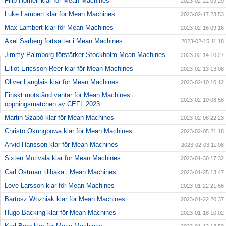
Filip Hörnell klar för Mean Machines
2023-02-22 09:29
Luke Lambert klar för Mean Machines
2023-02-17 23:53
Max Lambert klar för Mean Machines
2023-02-16 09:16
Axel Sarberg fortsätter i Mean Machines
2023-02-15 11:18
Jimmy Palmborg förstärker Stockholm Mean Machines
2023-02-14 10:27
Elliot Ericsson Reer klar för Mean Machines
2023-02-13 13:08
Oliver Langlais klar för Mean Machines
2023-02-10 10:12
Finskt motstånd väntar för Mean Machines i
2023-02-10 08:58
öppningsmatchen av CEFL 2023
Martin Szabó klar för Mean Machines
2023-02-08 22:23
Christo Okungbowa klar för Mean Machines
2023-02-05 21:18
Arvid Hansson klar för Mean Machines
2023-02-03 11:08
Sixten Motivala klar för Mean Machines
2023-01-30 17:32
Carl Östman tillbaka i Mean Machines
2023-01-25 13:47
Love Larsson klar för Mean Machines
2023-01-22 21:56
Bartosz Wozniak klar för Mean Machines
2023-01-22 20:37
Hugo Backing klar för Mean Machines
2023-01-18 10:02