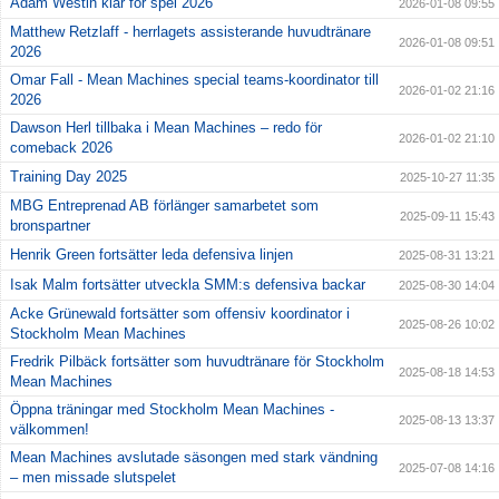
Adam Westin klar för spel 2026
2026-01-08 09:55
Matthew Retzlaff - herrlagets assisterande huvudtränare
2026-01-08 09:51
2026
Omar Fall - Mean Machines special teams-koordinator till
2026-01-02 21:16
2026
Dawson Herl tillbaka i Mean Machines – redo för
2026-01-02 21:10
comeback 2026
Training Day 2025
2025-10-27 11:35
MBG Entreprenad AB förlänger samarbetet som
2025-09-11 15:43
bronspartner
Henrik Green fortsätter leda defensiva linjen
2025-08-31 13:21
Isak Malm fortsätter utveckla SMM:s defensiva backar
2025-08-30 14:04
Acke Grünewald fortsätter som offensiv koordinator i
2025-08-26 10:02
Stockholm Mean Machines
Fredrik Pilbäck fortsätter som huvudtränare för Stockholm
2025-08-18 14:53
Mean Machines
Öppna träningar med Stockholm Mean Machines -
2025-08-13 13:37
välkommen!
Mean Machines avslutade säsongen med stark vändning
2025-07-08 14:16
– men missade slutspelet