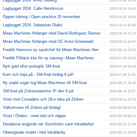
Lagbygget 2024: Arvid Sillberg
2023-10-30 14:29
Lagbygget 2024: Calle Henriksson
2023-10-24 13:42
Öppen träning / Open practice 25 november
2023-10-22 10:54
Lagbygget 2024: Sebastian Diakti
2023-10-13 15:40
Mean Machines förlänger med David Rodríguez Ramos
2023-09-19 11:14
Mean Machines förlänger med OC Acke Grünewald
2023-09-11 15:47
Fredrik Hansson ny sportchef för Mean Machines Herr
2023-08-10 16:53
Fredrik Pilbäck klar för ny säsong i Mean Machines
2023-07-20 20:59
Nytt guld efter poängrik SM-final
2023-07-10 16:18
Kom och heja på - SM-final lördag 8 juli!
2023-07-04 21:31
Ny stabil seger tog Mean Machines till SM-final
2023-06-17 20:38
SM-final på Zinkensdamms IP den 8 juli
2023-06-16 12:57
Vinst mot Crusaders och 18:e raka på Zinken
2023-06-11 22:53
Välkommen till Zinken på lördag!
2023-06-08 09:58
Vinst i Örebro - med nöd och näppe
2023-05-28 09:13
Detaljerna avgjorde när Stockholm vann lokalderbyt
2023-05-21 17:44
Obesegrade rivaler i hett lokalderby
2023-05-17 20:52