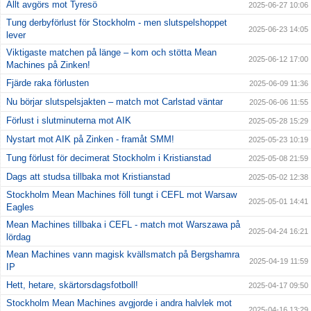
Allt avgörs mot Tyresö
2025-06-27 10:06
Tung derbyförlust för Stockholm - men slutspelshoppet
2025-06-23 14:05
lever
Viktigaste matchen på länge – kom och stötta Mean
2025-06-12 17:00
Machines på Zinken!
Fjärde raka förlusten
2025-06-09 11:36
Nu börjar slutspelsjakten – match mot Carlstad väntar
2025-06-06 11:55
Förlust i slutminuterna mot AIK
2025-05-28 15:29
Nystart mot AIK på Zinken - framåt SMM!
2025-05-23 10:19
Tung förlust för decimerat Stockholm i Kristianstad
2025-05-08 21:59
Dags att studsa tillbaka mot Kristianstad
2025-05-02 12:38
Stockholm Mean Machines föll tungt i CEFL mot Warsaw
2025-05-01 14:41
Eagles
Mean Machines tillbaka i CEFL - match mot Warszawa på
2025-04-24 16:21
lördag
Mean Machines vann magisk kvällsmatch på Bergshamra
2025-04-19 11:59
IP
Hett, hetare, skärtorsdagsfotboll!
2025-04-17 09:50
Stockholm Mean Machines avgjorde i andra halvlek mot
2025-04-16 13:29