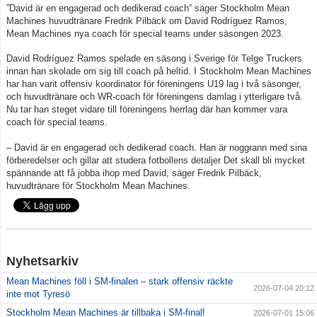
”David är en engagerad och dedikerad coach” säger Stockholm Mean
Machines huvudtränare Fredrik Pilbäck om David Rodríguez Ramos,
Mean Machines nya coach för special teams under säsongen 2023.
David Rodríguez Ramos spelade en säsong i Sverige för Telge Truckers
innan han skolade om sig till coach på heltid. I Stockholm Mean Machines
har han varit offensiv koordinator för föreningens U19 lag i två säsonger,
och huvudtränare och WR-coach för föreningens damlag i ytterligare två.
Nu tar han steget vidare till föreningens herrlag där han kommer vara
coach för special teams.
– David är en engagerad och dedikerad coach. Han är noggrann med sina
förberedelser och gillar att studera fotbollens detaljer Det skall bli mycket
spännande att få jobba ihop med David, säger Fredrik Pilbäck,
huvudtränare för Stockholm Mean Machines.
Nyhetsarkiv
Mean Machines föll i SM-finalen – stark offensiv räckte
2026-07-04 20:12
inte mot Tyresö
Stockholm Mean Machines är tillbaka i SM-final!
2026-07-01 15:06