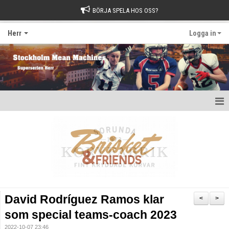
BÖRJA SPELA HOS OSS?
Herr
Logga in
Hem
Nyheter
Kalender
Kontakt
David Rodríguez Ramos klar
<
>
som special teams-coach 2023
2022-10-07 23:46