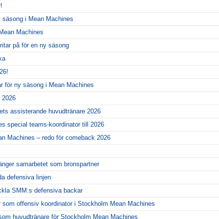
!
ny säsong i Mean Machines
r Mean Machines
itar på för en ny säsong
ka
26!
ar för ny säsong i Mean Machines
l 2026
gets assisterande huvudtränare 2026
 special teams-koordinator till 2026
ean Machines – redo för comeback 2026
änger samarbetet som bronspartner
da defensiva linjen
eckla SMM:s defensiva backar
r som offensiv koordinator i Stockholm Mean Machines
er som huvudtränare för Stockholm Mean Machines