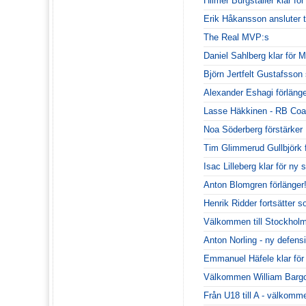
Hilmer Burgstaller klar fö
Erik Håkansson ansluter t
The Real MVP:s
Daniel Sahlberg klar för
Björn Jertfelt Gustafsson
Alexander Eshagi förlänge
Lasse Häkkinen - RB Coa
Noa Söderberg förstärke
Tim Glimmerud Gullbjörk
Isac Lilleberg klar för n
Anton Blomgren förlänger
Henrik Ridder fortsätter 
Välkommen till Stockhol
Anton Norling - ny defen
Emmanuel Häfele klar fö
Välkommen William Bargo
Från U18 till A - välkommen