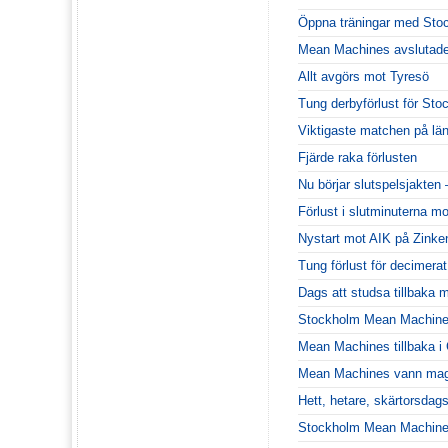
Öppna träningar med Sto
Mean Machines avslutade
Allt avgörs mot Tyresö
Tung derbyförlust för Sto
Viktigaste matchen på lä
Fjärde raka förlusten
Nu börjar slutspelsjakten
Förlust i slutminuterna m
Nystart mot AIK på Zinke
Tung förlust för decimera
Dags att studsa tillbaka m
Stockholm Mean Machines
Mean Machines tillbaka 
Mean Machines vann magi
Hett, hetare, skärtorsdags
Stockholm Mean Machines 