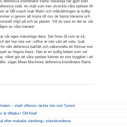
defensiva koordinator Raine Vasanoja har gjort klart
fensiva stab, en stab som kan utveckla våra spelare till
dem är DB-coach Isak Malm och målsättningen är tydlig:
ommer vi genom att knyta till oss de bästa tränarna och
ionell miljö på och av planen. Vill du vara en del av vår
någon av våra tränare!
, är vår egen mänskliga dator. Det finns få som är så
h det han inte vet i siffror är inte värt att veta. Isak
ör vårt defensiva bakfält och säkerställa ett försvar mot
pel av högsta klass. Han är en tydlig ledare som vet
, vilket gör att våra spelare känner en stor trygghet i att
illfälle, säger Mean Machines defensiva koordinator Raine
inalen – stark offensiv räckte inte mot Tyresö
r tillbaka i SM-final!
al efter makalös vändning i slutsekunderna