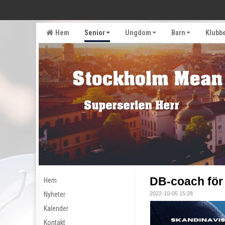
Hem
Senior
Ungdom
Barn
Klubb
DB-coach för
Hem
Nyheter
2022-10-05 15:28
Kalender
Kontakt