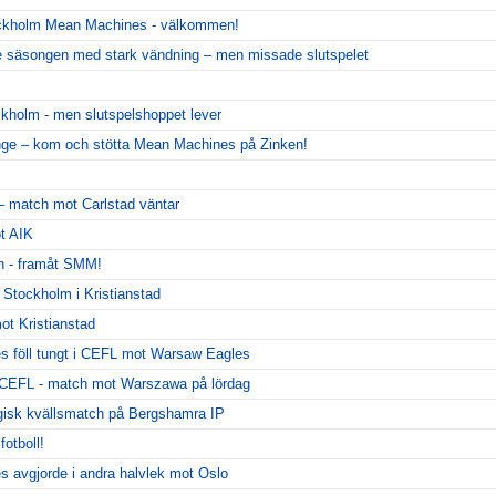
ckholm Mean Machines - välkommen!
 säsongen med stark vändning – men missade slutspelet
ckholm - men slutspelshoppet lever
nge – kom och stötta Mean Machines på Zinken!
 – match mot Carlstad väntar
ot AIK
n - framåt SMM!
t Stockholm i Kristianstad
ot Kristianstad
 föll tungt i CEFL mot Warsaw Eagles
i CEFL - match mot Warszawa på lördag
sk kvällsmatch på Bergshamra IP
fotboll!
avgjorde i andra halvlek mot Oslo