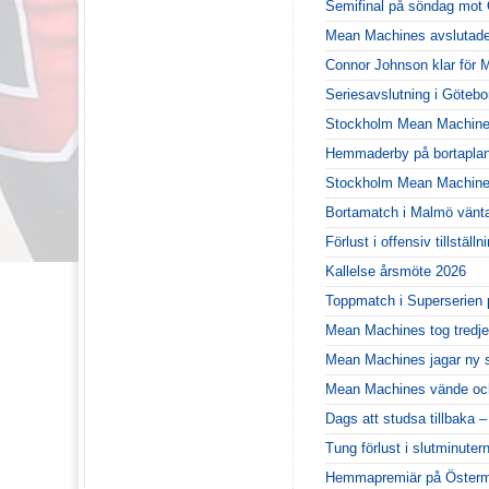
Semifinal på söndag mot 
Mean Machines avslutade
Connor Johnson klar för
Seriesavslutning i Göteb
Stockholm Mean Machines
Hemmaderby på bortaplan
Stockholm Mean Machines 
Bortamatch i Malmö vänt
Förlust i offensiv tillstä
Kallelse årsmöte 2026
Toppmatch i Superserien 
Mean Machines tog tredje
Mean Machines jagar ny 
Mean Machines vände och
Dags att studsa tillbaka 
Tung förlust i slutminute
Hemmapremiär på Österm