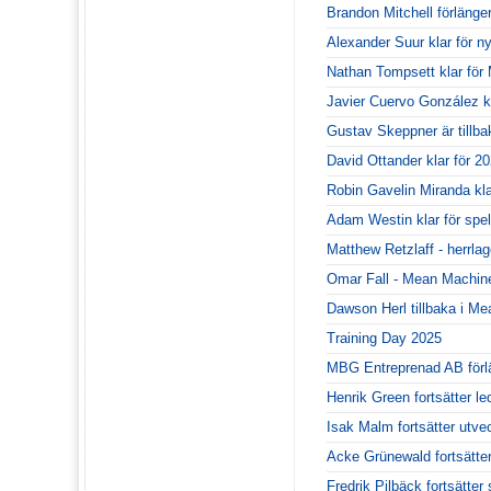
Brandon Mitchell förlänger
Alexander Suur klar för 
Nathan Tompsett klar fö
Javier Cuervo González kr
Gustav Skeppner är tillba
David Ottander klar för 20
Robin Gavelin Miranda kl
Adam Westin klar för spe
Matthew Retzlaff - herrla
Omar Fall - Mean Machines
Dawson Herl tillbaka i M
Training Day 2025
MBG Entreprenad AB förl
Henrik Green fortsätter le
Isak Malm fortsätter utv
Acke Grünewald fortsätte
Fredrik Pilbäck fortsätt