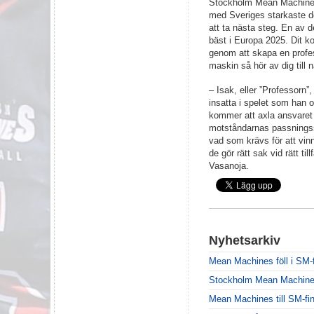
Stockholm Mean Machines 
med Sveriges starkaste de
att ta nästa steg. En av 
bäst i Europa 2025. Dit k
genom att skapa en profess
maskin så hör av dig till 
– Isak, eller ”Professorn”
insatta i spelet som han oc
kommer att axla ansvaret f
motståndarnas passningss
vad som krävs för att vinna
de gör rätt sak vid rätt t
Vasanoja.
Nyhetsarkiv
Mean Machines föll i SM-f
Stockholm Mean Machines ä
Mean Machines till SM-fin