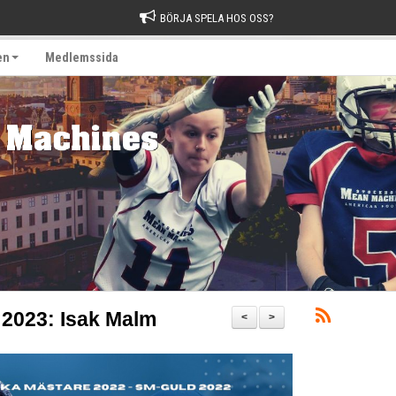
BÖRJA SPELA HOS OSS?
en
Medlemssida
 2023: Isak Malm
<
>