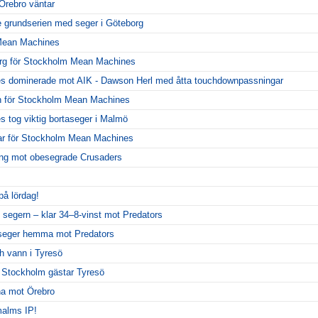
Örebro väntar
 grundserien med seger i Göteborg
 Mean Machines
org för Stockholm Mean Machines
 dominerade mot AIK - Dawson Herl med åtta touchdownpassningar
 för Stockholm Mean Machines
tog viktig bortaseger i Malmö
ar för Stockholm Mean Machines
llning mot obesegrade Crusaders
på lördag!
 segern – klar 34–8-vinst mot Predators
seger hemma mot Predators
 vann i Tyresö
– Stockholm gästar Tyresö
rna mot Örebro
alms IP!