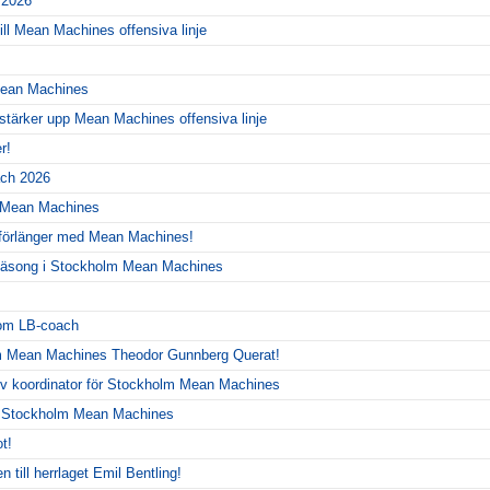
r 2026
ill Mean Machines offensiva linje
 Mean Machines
 stärker upp Mean Machines offensiva linje
r!
ch 2026
r Mean Machines
 förlänger med Mean Machines!
y säsong i Stockholm Mean Machines
!
som LB-coach
m Mean Machines Theodor Gunnberg Querat!
siv koordinator för Stockholm Mean Machines
r Stockholm Mean Machines
t!
 till herrlaget Emil Bentling!