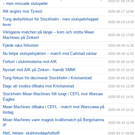
2025-07-08 14:16
– men missade slutspelet
Allt avgörs mot Tyresö
2025-06-27 10:06
Tung derbyförlust för Stockholm - men slutspelshoppet
2025-06-23 14:05
lever
Viktigaste matchen på länge – kom och stötta Mean
2025-06-12 17:00
Machines på Zinken!
Fjärde raka förlusten
2025-06-09 11:36
Nu börjar slutspelsjakten – match mot Carlstad väntar
2025-06-06 11:55
Förlust i slutminuterna mot AIK
2025-05-28 15:29
Nystart mot AIK på Zinken - framåt SMM!
2025-05-23 10:19
Tung förlust för decimerat Stockholm i Kristianstad
2025-05-08 21:59
Dags att studsa tillbaka mot Kristianstad
2025-05-02 12:38
Stockholm Mean Machines föll tungt i CEFL mot Warsaw
2025-05-01 14:41
Eagles
Mean Machines tillbaka i CEFL - match mot Warszawa på
2025-04-24 16:21
lördag
Mean Machines vann magisk kvällsmatch på Bergshamra
2025-04-19 11:59
IP
Hett, hetare, skärtorsdagsfotboll!
2025-04-17 09:50