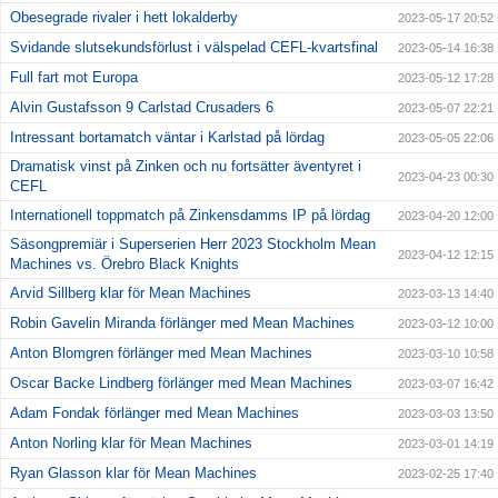
Obesegrade rivaler i hett lokalderby
2023-05-17 20:52
Svidande slutsekundsförlust i välspelad CEFL-kvartsfinal
2023-05-14 16:38
Full fart mot Europa
2023-05-12 17:28
Alvin Gustafsson 9 Carlstad Crusaders 6
2023-05-07 22:21
Intressant bortamatch väntar i Karlstad på lördag
2023-05-05 22:06
Dramatisk vinst på Zinken och nu fortsätter äventyret i
2023-04-23 00:30
CEFL
Internationell toppmatch på Zinkensdamms IP på lördag
2023-04-20 12:00
Säsongpremiär i Superserien Herr 2023 Stockholm Mean
2023-04-12 12:15
Machines vs. Örebro Black Knights
Arvid Sillberg klar för Mean Machines
2023-03-13 14:40
Robin Gavelin Miranda förlänger med Mean Machines
2023-03-12 10:00
Anton Blomgren förlänger med Mean Machines
2023-03-10 10:58
Oscar Backe Lindberg förlänger med Mean Machines
2023-03-07 16:42
Adam Fondak förlänger med Mean Machines
2023-03-03 13:50
Anton Norling klar för Mean Machines
2023-03-01 14:19
Ryan Glasson klar för Mean Machines
2023-02-25 17:40