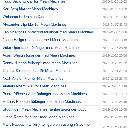
Hugo Backing klar för Mean Machines
2023-01-18 10:02
Karl Berg klar för Mean Machines
2023-01-12 18:50
Welcome to Training Day!
2023-01-07 12:12
Alexander Lilja klar för Mean Machines
2023-01-07 11:43
Leo Spagnoli Pontecorvi förlänger med Mean Machines
2023-01-03 12:06
Johan Hallgren förlänger med Mean Machines
2022-12-27 13:18
Vidar Gjermstad förlänger med Mean Machines
2022-12-26 23:55
Adam Westin förlänger med Mean Machines
2022-12-26 23:06
Ronny Nilsson förlänger med Mean Machines
2022-12-26 21:52
Gustav Skeppner klar för Mean Machines
2022-12-21 21:03
Noah Allsten klar för Mean Machines
2022-12-18 21:40
Alaudin Azemi klar för Mean Machines
2022-12-16 13:16
Pedro Piñones-Arce förlänger med Mean Machines
2022-12-09 13:32
Mattias Persson förlänger med Mean Machines
2022-12-02 23:16
Stockholm Mean Machines herrlag säsongen 2023
2022-12-02 16:58
Lucas Ramn förlänger med Mean Machines
2022-11-22 21:19
Mark Pappas klar för ytterligare en säsong i Stockholm
2022-11-20 11:45