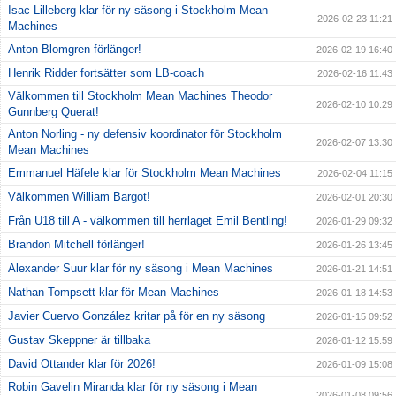
Isac Lilleberg klar för ny säsong i Stockholm Mean
2026-02-23 11:21
Machines
Anton Blomgren förlänger!
2026-02-19 16:40
Henrik Ridder fortsätter som LB-coach
2026-02-16 11:43
Välkommen till Stockholm Mean Machines Theodor
2026-02-10 10:29
Gunnberg Querat!
Anton Norling - ny defensiv koordinator för Stockholm
2026-02-07 13:30
Mean Machines
Emmanuel Häfele klar för Stockholm Mean Machines
2026-02-04 11:15
Välkommen William Bargot!
2026-02-01 20:30
Från U18 till A - välkommen till herrlaget Emil Bentling!
2026-01-29 09:32
Brandon Mitchell förlänger!
2026-01-26 13:45
Alexander Suur klar för ny säsong i Mean Machines
2026-01-21 14:51
Nathan Tompsett klar för Mean Machines
2026-01-18 14:53
Javier Cuervo González kritar på för en ny säsong
2026-01-15 09:52
Gustav Skeppner är tillbaka
2026-01-12 15:59
David Ottander klar för 2026!
2026-01-09 15:08
Robin Gavelin Miranda klar för ny säsong i Mean
2026-01-08 09:56