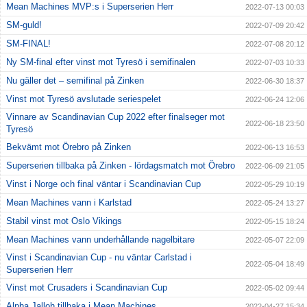
Mean Machines MVP:s i Superserien Herr
2022-07-13 00:03
SM-guld!
2022-07-09 20:42
SM-FINAL!
2022-07-08 20:12
Ny SM-final efter vinst mot Tyresö i semifinalen
2022-07-03 10:33
Nu gäller det – semifinal på Zinken
2022-06-30 18:37
Vinst mot Tyresö avslutade seriespelet
2022-06-24 12:06
Vinnare av Scandinavian Cup 2022 efter finalseger mot
2022-06-18 23:50
Tyresö
Bekvämt mot Örebro på Zinken
2022-06-13 16:53
Superserien tillbaka på Zinken - lördagsmatch mot Örebro
2022-06-09 21:05
Vinst i Norge och final väntar i Scandinavian Cup
2022-05-29 10:19
Mean Machines vann i Karlstad
2022-05-24 13:27
Stabil vinst mot Oslo Vikings
2022-05-15 18:24
Mean Machines vann underhållande nagelbitare
2022-05-07 22:09
Vinst i Scandinavian Cup - nu väntar Carlstad i
2022-05-04 18:49
Superserien Herr
Vinst mot Crusaders i Scandinavian Cup
2022-05-02 09:44
Alpha Jalloh tillbaka i Mean Machines
2022-04-27 15:34