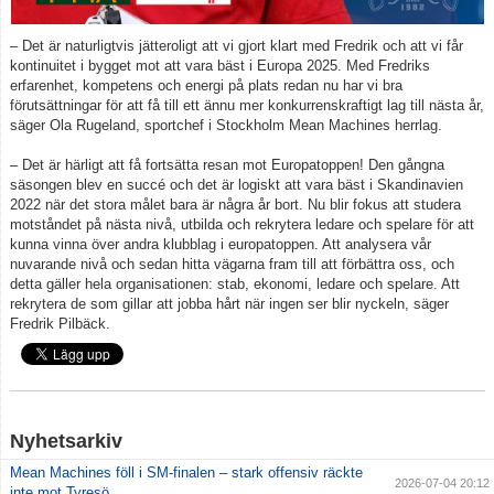
– Det är naturligtvis jätteroligt att vi gjort klart med Fredrik och att vi får
kontinuitet i bygget mot att vara bäst i Europa 2025. Med Fredriks
erfarenhet, kompetens och energi på plats redan nu har vi bra
förutsättningar för att få till ett ännu mer konkurrenskraftigt lag till nästa år,
säger Ola Rugeland, sportchef i Stockholm Mean Machines herrlag.
– Det är härligt att få fortsätta resan mot Europatoppen! Den gångna
säsongen blev en succé och det är logiskt att vara bäst i Skandinavien
2022 när det stora målet bara är några år bort. Nu blir fokus att studera
motståndet på nästa nivå, utbilda och rekrytera ledare och spelare för att
kunna vinna över andra klubblag i europatoppen. Att analysera vår
nuvarande nivå och sedan hitta vägarna fram till att förbättra oss, och
detta gäller hela organisationen: stab, ekonomi, ledare och spelare. Att
rekrytera de som gillar att jobba hårt när ingen ser blir nyckeln, säger
Fredrik Pilbäck.
Nyhetsarkiv
Mean Machines föll i SM-finalen – stark offensiv räckte
2026-07-04 20:12
inte mot Tyresö