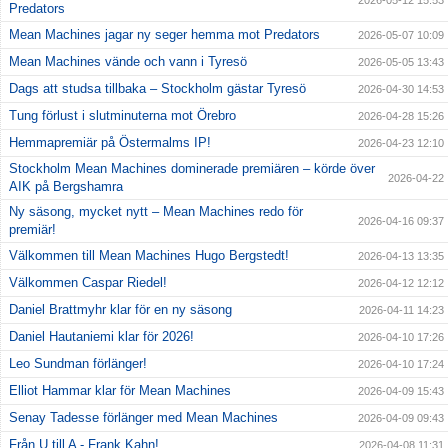
2026-05-12 15:53
Predators
Mean Machines jagar ny seger hemma mot Predators
2026-05-07 10:09
Mean Machines vände och vann i Tyresö
2026-05-05 13:43
Dags att studsa tillbaka – Stockholm gästar Tyresö
2026-04-30 14:53
Tung förlust i slutminuterna mot Örebro
2026-04-28 15:26
Hemmapremiär på Östermalms IP!
2026-04-23 12:10
Stockholm Mean Machines dominerade premiären – körde över
2026-04-22
AIK på Bergshamra
Ny säsong, mycket nytt – Mean Machines redo för
2026-04-16 09:37
premiär!
Välkommen till Mean Machines Hugo Bergstedt!
2026-04-13 13:35
Välkommen Caspar Riedel!
2026-04-12 12:12
Daniel Brattmyhr klar för en ny säsong
2026-04-11 14:23
Daniel Hautaniemi klar för 2026!
2026-04-10 17:26
Leo Sundman förlänger!
2026-04-10 17:24
Elliot Hammar klar för Mean Machines
2026-04-09 15:43
Senay Tadesse förlänger med Mean Machines
2026-04-09 09:43
Från U till A - Frank Kahn!
2026-04-08 11:31