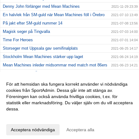
Denny John förlänger med Mean Machines
2021-11-29 23:39
En halvlek från SM-guld när Mean Machines föll i Örebro
2021-07-10 13:49
På jakt efter SM-guld nummer 14
2021-07-08 13:56
Magisk seger på Tingvalla
2021-07-03 14:00
Time For Heroes
2021-07-01 14:04
Storseger mot Uppsala gav semifinalplats
2021-06-25 14:17
Stockholm Mean Machines stärker upp laget
2021-06-24 14:19
Mean Machines inleder midsommar med match mot 86ers
2021-06-23 14:21
Kostsam förlust i Örebro
2021-06-20 14:23
Första matchen av två på Behrn Arena
2021-06-17 14:25
För att hemsidan ska fungera korrekt använder vi nödvändiga
cookies från SportAdmin. Dessa går inte att stänga av.
Jämn premiärseger mot Crusaders
2021-06-13 14:27
Föreningen kan också använda frivilliga cookies, t.ex. för
En efterlängtad premiär
2021-06-09 14:32
statistik eller marknadsföring. Du väljer själv om du vill acceptera
dessa.
Anpassa dina val
Cookie-inställningar
Gå till Webbversion
Acceptera nödvändiga
Acceptera alla