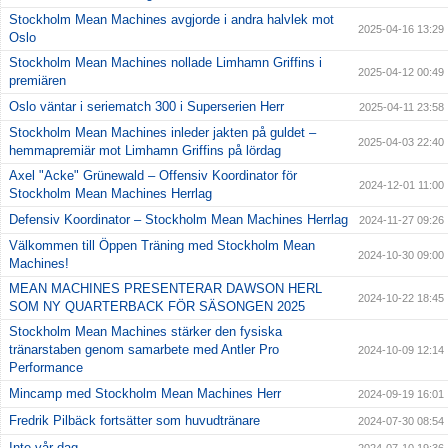
Stockholm Mean Machines avgjorde i andra halvlek mot
2025-04-16 13:29
Oslo
Stockholm Mean Machines nollade Limhamn Griffins i
2025-04-12 00:49
premiären
Oslo väntar i seriematch 300 i Superserien Herr
2025-04-11 23:58
Stockholm Mean Machines inleder jakten på guldet –
2025-04-03 22:40
hemmapremiär mot Limhamn Griffins på lördag
Axel "Acke" Grünewald – Offensiv Koordinator för
2024-12-01 11:00
Stockholm Mean Machines Herrlag
Defensiv Koordinator – Stockholm Mean Machines Herrlag
2024-11-27 09:26
Välkommen till Öppen Träning med Stockholm Mean
2024-10-30 09:00
Machines!
MEAN MACHINES PRESENTERAR DAWSON HERL
2024-10-22 18:45
SOM NY QUARTERBACK FÖR SÄSONGEN 2025
Stockholm Mean Machines stärker den fysiska
tränarstaben genom samarbete med Antler Pro
2024-10-09 12:14
Performance
Mincamp med Stockholm Mean Machines Herr
2024-09-19 16:01
Fredrik Pilbäck fortsätter som huvudtränare
2024-07-30 08:54
Inte vår dag