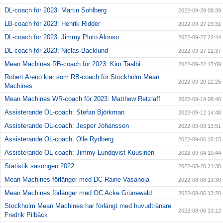
DL-coach för 2023: Martin Sohlberg
2022-09-29 08:39
LB-coach för 2023: Henrik Ridder
2022-09-27 23:31
DL-coach för 2023: Jimmy Pluto Alonso
2022-09-27 22:44
DL-coach för 2023: Niclas Backlund
2022-09-27 21:37
Mean Machines RB-coach för 2023: Kim Taalbi
2022-09-22 17:09
Robert Areno klar som RB-coach för Stockholm Mean
2022-09-20 22:25
Machines
Mean Machines WR-coach för 2023: Matthew Retzlaff
2022-09-14 08:46
Assisterande OL-coach: Stefan Björkman
2022-09-12 14:48
Assisterande OL-coach: Jesper Johansson
2022-09-09 13:51
Assisterande OL-coach: Olle Rydberg
2022-09-06 15:15
Assisterande OL-coach: Jimmy Lundqvist Kuusinen
2022-09-04 10:44
Statistik säsongen 2022
2022-08-20 21:30
Mean Machines förlänger med DC Raine Vasanoja
2022-08-06 13:30
Mean Machines förlänger med OC Acke Grünewald
2022-08-06 13:20
Stockholm Mean Machines har förlängt med huvudtränare
2022-08-06 13:12
Fredrik Pilbäck