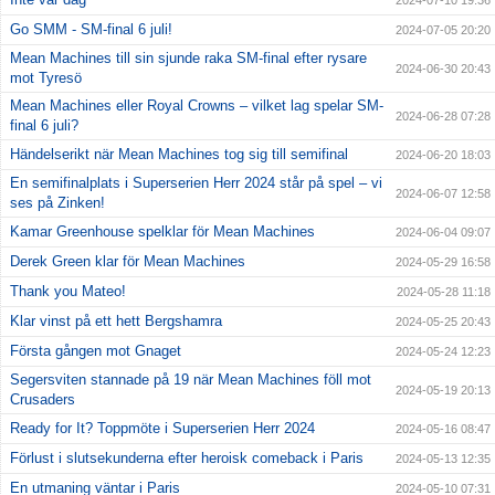
2024-07-10 19:36
Go SMM - SM-final 6 juli!
2024-07-05 20:20
Mean Machines till sin sjunde raka SM-final efter rysare
2024-06-30 20:43
mot Tyresö
Mean Machines eller Royal Crowns – vilket lag spelar SM-
2024-06-28 07:28
final 6 juli?
Händelserikt när Mean Machines tog sig till semifinal
2024-06-20 18:03
En semifinalplats i Superserien Herr 2024 står på spel – vi
2024-06-07 12:58
ses på Zinken!
Kamar Greenhouse spelklar för Mean Machines
2024-06-04 09:07
Derek Green klar för Mean Machines
2024-05-29 16:58
Thank you Mateo!
2024-05-28 11:18
Klar vinst på ett hett Bergshamra
2024-05-25 20:43
Första gången mot Gnaget
2024-05-24 12:23
Segersviten stannade på 19 när Mean Machines föll mot
2024-05-19 20:13
Crusaders
Ready for It? Toppmöte i Superserien Herr 2024
2024-05-16 08:47
Förlust i slutsekunderna efter heroisk comeback i Paris
2024-05-13 12:35
En utmaning väntar i Paris
2024-05-10 07:31