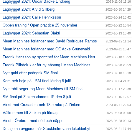
Lagbygget 2024: Oscar Backe Lindberg
2023-11-02 11:16
Lagbygget 2024: Arvid Sillberg
2023-10-30 14:29
Lagbygget 2024: Calle Henriksson
2023-10-24 13:42
Öppen träning / Open practice 25 november
2023-10-22 10:54
Lagbygget 2024: Sebastian Diakti
2023-10-13 15:40
Mean Machines förlänger med David Rodríguez Ramos
2023-09-19 11:14
Mean Machines förlänger med OC Acke Grünewald
2023-09-11 15:47
Fredrik Hansson ny sportchef för Mean Machines Herr
2023-08-10 16:53
Fredrik Pilbäck klar för ny säsong i Mean Machines
2023-07-20 20:59
Nytt guld efter poängrik SM-final
2023-07-10 16:18
Kom och heja på - SM-final lördag 8 juli!
2023-07-04 21:31
Ny stabil seger tog Mean Machines till SM-final
2023-06-17 20:38
SM-final på Zinkensdamms IP den 8 juli
2023-06-16 12:57
Vinst mot Crusaders och 18:e raka på Zinken
2023-06-11 22:53
Välkommen till Zinken på lördag!
2023-06-08 09:58
Vinst i Örebro - med nöd och näppe
2023-05-28 09:13
Detaljerna avgjorde när Stockholm vann lokalderbyt
2023-05-21 17:44