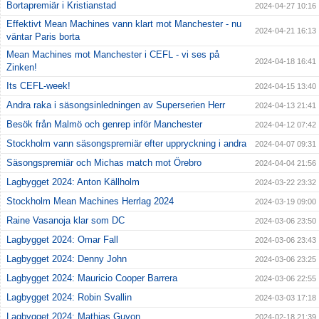
Bortapremiär i Kristianstad
2024-04-27 10:16
Effektivt Mean Machines vann klart mot Manchester - nu
2024-04-21 16:13
väntar Paris borta
Mean Machines mot Manchester i CEFL - vi ses på
2024-04-18 16:41
Zinken!
Its CEFL-week!
2024-04-15 13:40
Andra raka i säsongsinledningen av Superserien Herr
2024-04-13 21:41
Besök från Malmö och genrep inför Manchester
2024-04-12 07:42
Stockholm vann säsongspremiär efter uppryckning i andra
2024-04-07 09:31
Säsongspremiär och Michas match mot Örebro
2024-04-04 21:56
Lagbygget 2024: Anton Källholm
2024-03-22 23:32
Stockholm Mean Machines Herrlag 2024
2024-03-19 09:00
Raine Vasanoja klar som DC
2024-03-06 23:50
Lagbygget 2024: Omar Fall
2024-03-06 23:43
Lagbygget 2024: Denny John
2024-03-06 23:25
Lagbygget 2024: Mauricio Cooper Barrera
2024-03-06 22:55
Lagbygget 2024: Robin Svallin
2024-03-03 17:18
Lagbygget 2024: Mathias Guyon
2024-02-18 21:39