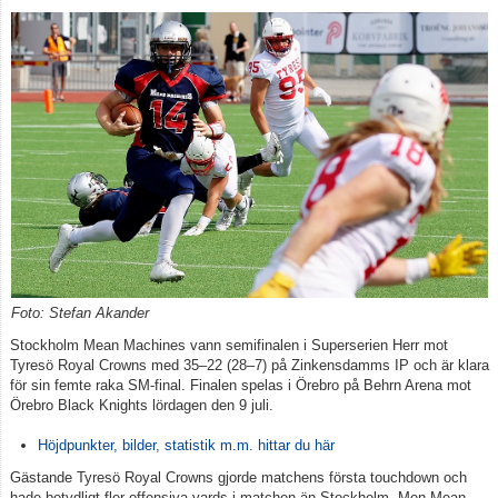
Foto: Stefan Akander
Stockholm Mean Machines vann semifinalen i Superserien Herr mot
Tyresö Royal Crowns med 35–22 (28–7) på Zinkensdamms IP och är klara
för sin femte raka SM-final. Finalen spelas i Örebro på Behrn Arena mot
Örebro Black Knights lördagen den 9 juli.
Höjdpunkter, bilder, statistik m.m. hittar du här
Gästande Tyresö Royal Crowns gjorde matchens första touchdown och
hade betydligt fler offensiva yards i matchen än Stockholm. Men Mean