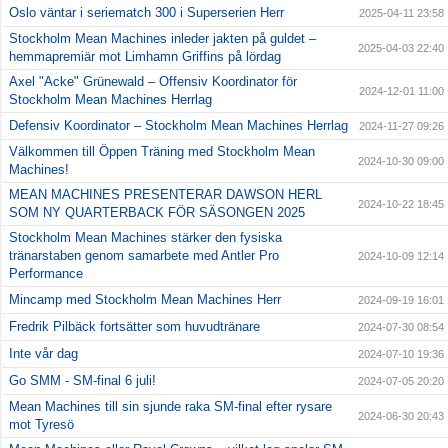
Oslo väntar i seriematch 300 i Superserien Herr
2025-04-11 23:58
Stockholm Mean Machines inleder jakten på guldet –
2025-04-03 22:40
hemmapremiär mot Limhamn Griffins på lördag
Axel "Acke" Grünewald – Offensiv Koordinator för
2024-12-01 11:00
Stockholm Mean Machines Herrlag
Defensiv Koordinator – Stockholm Mean Machines Herrlag
2024-11-27 09:26
Välkommen till Öppen Träning med Stockholm Mean
2024-10-30 09:00
Machines!
MEAN MACHINES PRESENTERAR DAWSON HERL
2024-10-22 18:45
SOM NY QUARTERBACK FÖR SÄSONGEN 2025
Stockholm Mean Machines stärker den fysiska
tränarstaben genom samarbete med Antler Pro
2024-10-09 12:14
Performance
Mincamp med Stockholm Mean Machines Herr
2024-09-19 16:01
Fredrik Pilbäck fortsätter som huvudtränare
2024-07-30 08:54
Inte vår dag
2024-07-10 19:36
Go SMM - SM-final 6 juli!
2024-07-05 20:20
Mean Machines till sin sjunde raka SM-final efter rysare
2024-06-30 20:43
mot Tyresö