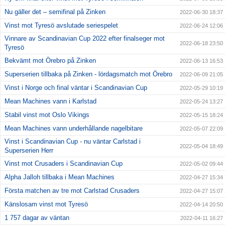
Nu gäller det – semifinal på Zinken
2022-06-30 18:37
Vinst mot Tyresö avslutade seriespelet
2022-06-24 12:06
Vinnare av Scandinavian Cup 2022 efter finalseger mot
2022-06-18 23:50
Tyresö
Bekvämt mot Örebro på Zinken
2022-06-13 16:53
Superserien tillbaka på Zinken - lördagsmatch mot Örebro
2022-06-09 21:05
Vinst i Norge och final väntar i Scandinavian Cup
2022-05-29 10:19
Mean Machines vann i Karlstad
2022-05-24 13:27
Stabil vinst mot Oslo Vikings
2022-05-15 18:24
Mean Machines vann underhållande nagelbitare
2022-05-07 22:09
Vinst i Scandinavian Cup - nu väntar Carlstad i
2022-05-04 18:49
Superserien Herr
Vinst mot Crusaders i Scandinavian Cup
2022-05-02 09:44
Alpha Jalloh tillbaka i Mean Machines
2022-04-27 15:34
Första matchen av tre mot Carlstad Crusaders
2022-04-27 15:07
Känslosam vinst mot Tyresö
2022-04-14 20:50
1 757 dagar av väntan
2022-04-11 16:27