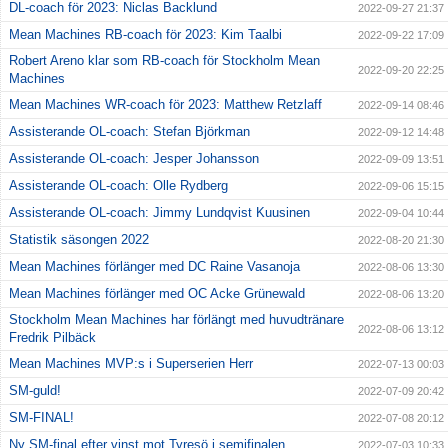
DL-coach för 2023: Niclas Backlund
2022-09-27 21:37
Mean Machines RB-coach för 2023: Kim Taalbi
2022-09-22 17:09
Robert Areno klar som RB-coach för Stockholm Mean
2022-09-20 22:25
Machines
Mean Machines WR-coach för 2023: Matthew Retzlaff
2022-09-14 08:46
Assisterande OL-coach: Stefan Björkman
2022-09-12 14:48
Assisterande OL-coach: Jesper Johansson
2022-09-09 13:51
Assisterande OL-coach: Olle Rydberg
2022-09-06 15:15
Assisterande OL-coach: Jimmy Lundqvist Kuusinen
2022-09-04 10:44
Statistik säsongen 2022
2022-08-20 21:30
Mean Machines förlänger med DC Raine Vasanoja
2022-08-06 13:30
Mean Machines förlänger med OC Acke Grünewald
2022-08-06 13:20
Stockholm Mean Machines har förlängt med huvudtränare
2022-08-06 13:12
Fredrik Pilbäck
Mean Machines MVP:s i Superserien Herr
2022-07-13 00:03
SM-guld!
2022-07-09 20:42
SM-FINAL!
2022-07-08 20:12
Ny SM-final efter vinst mot Tyresö i semifinalen
2022-07-03 10:33