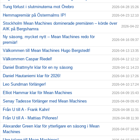
Tung förlust i slutminuterna mot Örebro
2026-04-28 15:26
Hemmapremiär på Östermalms IP!
2026-04-23 12:10
Stockholm Mean Machines dominerade premiären – körde över
2026-04-22
AIK på Bergshamra
Ny säsong, mycket nytt – Mean Machines redo för
2026-04-16 09:37
premiär!
Välkommen till Mean Machines Hugo Bergstedt!
2026-04-13 13:35
Välkommen Caspar Riedel!
2026-04-12 12:12
Daniel Brattmyhr klar för en ny säsong
2026-04-11 14:23
Daniel Hautaniemi klar för 2026!
2026-04-10 17:26
Leo Sundman förlänger!
2026-04-10 17:24
Elliot Hammar klar för Mean Machines
2026-04-09 15:43
Senay Tadesse förlänger med Mean Machines
2026-04-09 09:43
Från U till A - Frank Kahn!
2026-04-08 11:31
Från U till A - Mattias Piñones!
2026-04-08 11:30
Alexander Green klar för ytterligare en säsong i Mean
2026-04-07 16:56
Machines
Ung talang till Mean Machines!