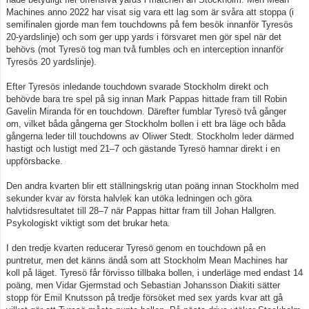
Machines anno 2022 har visat sig vara ett lag som är svåra att stoppa (i
semifinalen gjorde man fem touchdowns på fem besök innanför Tyresös
20-yardslinje) och som ger upp yards i försvaret men gör spel när det
behövs (mot Tyresö tog man två fumbles och en interception innanför
Tyresös 20 yardslinje).
Efter Tyresös inledande touchdown svarade Stockholm direkt och
behövde bara tre spel på sig innan Mark Pappas hittade fram till Robin
Gavelin Miranda för en touchdown. Därefter fumblar Tyresö två gånger
om, vilket båda gångerna ger Stockholm bollen i ett bra läge och båda
gångerna leder till touchdowns av Oliwer Stedt. Stockholm leder därmed
hastigt och lustigt med 21–7 och gästande Tyresö hamnar direkt i en
uppförsbacke.
Den andra kvarten blir ett ställningskrig utan poäng innan Stockholm med
sekunder kvar av första halvlek kan utöka ledningen och göra
halvtidsresultatet till 28–7 när Pappas hittar fram till Johan Hallgren.
Psykologiskt viktigt som det brukar heta.
I den tredje kvarten reducerar Tyresö genom en touchdown på en
puntretur, men det känns ändå som att Stockholm Mean Machines har
koll på läget. Tyresö får förvisso tillbaka bollen, i underläge med endast 14
poäng, men Vidar Gjermstad och Sebastian Johansson Diakiti sätter
stopp för Emil Knutsson på tredje försöket med sex yards kvar att gå