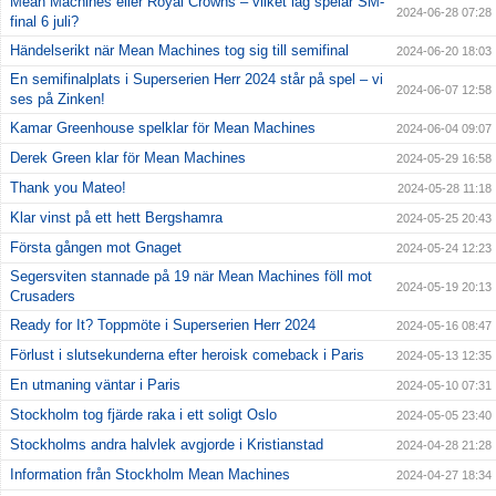
Mean Machines eller Royal Crowns – vilket lag spelar SM-
2024-06-28 07:28
final 6 juli?
Händelserikt när Mean Machines tog sig till semifinal
2024-06-20 18:03
En semifinalplats i Superserien Herr 2024 står på spel – vi
2024-06-07 12:58
ses på Zinken!
Kamar Greenhouse spelklar för Mean Machines
2024-06-04 09:07
Derek Green klar för Mean Machines
2024-05-29 16:58
Thank you Mateo!
2024-05-28 11:18
Klar vinst på ett hett Bergshamra
2024-05-25 20:43
Första gången mot Gnaget
2024-05-24 12:23
Segersviten stannade på 19 när Mean Machines föll mot
2024-05-19 20:13
Crusaders
Ready for It? Toppmöte i Superserien Herr 2024
2024-05-16 08:47
Förlust i slutsekunderna efter heroisk comeback i Paris
2024-05-13 12:35
En utmaning väntar i Paris
2024-05-10 07:31
Stockholm tog fjärde raka i ett soligt Oslo
2024-05-05 23:40
Stockholms andra halvlek avgjorde i Kristianstad
2024-04-28 21:28
Information från Stockholm Mean Machines
2024-04-27 18:34