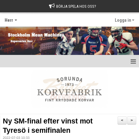
BÖRJA SPELA HOS OSS?
Herr
Logga in
Hem
Nyheter
Kalender
Kontakt
Ny SM-final efter vinst mot
<
>
Tyresö i semifinalen
2022-07-03 10:33