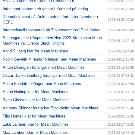
Alvin Gustafsson 9 Carlstad Crusaders 6
2023-05-07 22:21
Intressant bortamatch väntar i Karlstad på lördag
2023-05-05 22:06
Dramatisk vinst på Zinken och nu fortsätter äventyret i
2023-04-23 00:30
CEFL
Internationell toppmatch på Zinkensdamms IP på lördag
2023-04-20 12:00
Säsongpremiär i Superserien Herr 2023 Stockholm Mean
2023-04-12 12:15
Machines vs. Örebro Black Knights
Arvid Sillberg klar för Mean Machines
2023-03-13 14:40
Robin Gavelin Miranda förlänger med Mean Machines
2023-03-12 10:00
Anton Blomgren förlänger med Mean Machines
2023-03-10 10:58
Oscar Backe Lindberg förlänger med Mean Machines
2023-03-07 16:42
Adam Fondak förlänger med Mean Machines
2023-03-03 13:50
Anton Norling klar för Mean Machines
2023-03-01 14:19
Ryan Glasson klar för Mean Machines
2023-02-25 17:40
Anthony Skinner förstärker Stockholm Mean Machines
2023-02-22 09:46
Filip Hörnell klar för Mean Machines
2023-02-22 09:29
Luke Lambert klar för Mean Machines
2023-02-17 23:53
Max Lambert klar för Mean Machines
2023-02-16 09:16