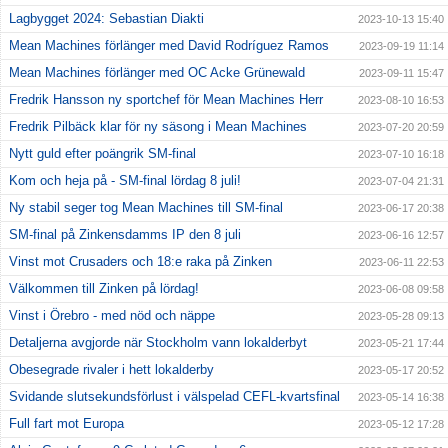
Lagbygget 2024: Sebastian Diakti
2023-10-13 15:40
Mean Machines förlänger med David Rodríguez Ramos
2023-09-19 11:14
Mean Machines förlänger med OC Acke Grünewald
2023-09-11 15:47
Fredrik Hansson ny sportchef för Mean Machines Herr
2023-08-10 16:53
Fredrik Pilbäck klar för ny säsong i Mean Machines
2023-07-20 20:59
Nytt guld efter poängrik SM-final
2023-07-10 16:18
Kom och heja på - SM-final lördag 8 juli!
2023-07-04 21:31
Ny stabil seger tog Mean Machines till SM-final
2023-06-17 20:38
SM-final på Zinkensdamms IP den 8 juli
2023-06-16 12:57
Vinst mot Crusaders och 18:e raka på Zinken
2023-06-11 22:53
Välkommen till Zinken på lördag!
2023-06-08 09:58
Vinst i Örebro - med nöd och näppe
2023-05-28 09:13
Detaljerna avgjorde när Stockholm vann lokalderbyt
2023-05-21 17:44
Obesegrade rivaler i hett lokalderby
2023-05-17 20:52
Svidande slutsekundsförlust i välspelad CEFL-kvartsfinal
2023-05-14 16:38
Full fart mot Europa
2023-05-12 17:28