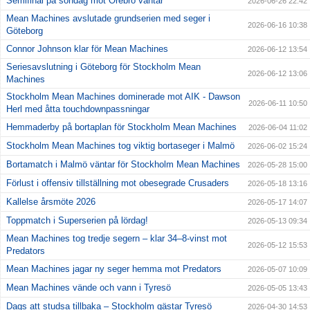
Semifinal på söndag mot Örebro väntar
2026-06-26 22:42
Mean Machines avslutade grundserien med seger i
2026-06-16 10:38
Göteborg
Connor Johnson klar för Mean Machines
2026-06-12 13:54
Seriesavslutning i Göteborg för Stockholm Mean
2026-06-12 13:06
Machines
Stockholm Mean Machines dominerade mot AIK - Dawson
2026-06-11 10:50
Herl med åtta touchdownpassningar
Hemmaderby på bortaplan för Stockholm Mean Machines
2026-06-04 11:02
Stockholm Mean Machines tog viktig bortaseger i Malmö
2026-06-02 15:24
Bortamatch i Malmö väntar för Stockholm Mean Machines
2026-05-28 15:00
Förlust i offensiv tillställning mot obesegrade Crusaders
2026-05-18 13:16
Kallelse årsmöte 2026
2026-05-17 14:07
Toppmatch i Superserien på lördag!
2026-05-13 09:34
Mean Machines tog tredje segern – klar 34–8-vinst mot
2026-05-12 15:53
Predators
Mean Machines jagar ny seger hemma mot Predators
2026-05-07 10:09
Mean Machines vände och vann i Tyresö
2026-05-05 13:43
Dags att studsa tillbaka – Stockholm gästar Tyresö
2026-04-30 14:53