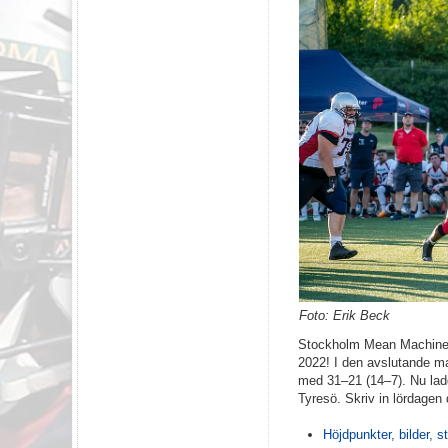
Foto: Erik Beck
Stockholm Mean Machines 
2022! I den avslutande m
med 31–21 (14–7). Nu lad
Tyresö. Skriv in lördagen
Höjdpunkter, bilder, st