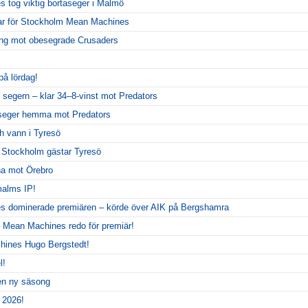
tog viktig bortaseger i Malmö
ar för Stockholm Mean Machines
llning mot obesegrade Crusaders
på lördag!
 segern – klar 34–8-vinst mot Predators
seger hemma mot Predators
 vann i Tyresö
– Stockholm gästar Tyresö
rna mot Örebro
alms IP!
 dominerade premiären – körde över AIK på Bergshamra
 Mean Machines redo för premiär!
hines Hugo Bergstedt!
l!
 en ny säsong
 2026!