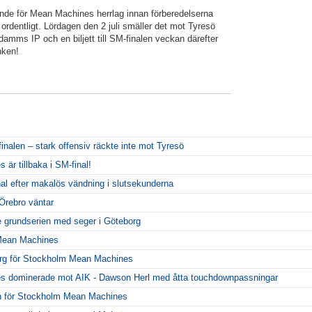
nde för Mean Machines herrlag innan förberedelserna
 ordentligt. Lördagen den 2 juli smäller det mot Tyresö
mms IP och en biljett till SM-finalen veckan därefter
nken!
inalen – stark offensiv räckte inte mot Tyresö
r tillbaka i SM-final!
al efter makalös vändning i slutsekunderna
Örebro väntar
 grundserien med seger i Göteborg
 Mean Machines
org för Stockholm Mean Machines
 dominerade mot AIK - Dawson Herl med åtta touchdownpassningar
 för Stockholm Mean Machines