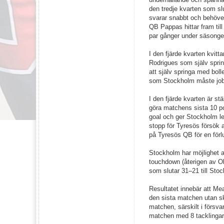
den tredje kvarten som 
svarar snabbt och behöver 
QB Pappas hittar fram till
par gånger under säsongen
I den fjärde kvarten kvit
Rodrigues som själv spri
att själv springa med boll
som Stockholm måste jobba
I den fjärde kvarten är s
göra matchens sista 10 po
goal och ger Stockholm l
stopp för Tyresös försök a
på Tyresös QB för en förlu
Stockholm har möjlighet at
touchdown (återigen av Oli
som slutar 31–21 till Sto
Resultatet innebär att M
den sista matchen utan s
matchen, särskilt i försva
matchen med 8 tacklingar