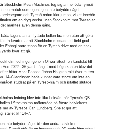
 när Stockholm Mean Machines tog sig an helröda Tyresö
ni i en match som egentligen inte betydde något -
 seriesegrare och Tyresö redan klar jumbo, vilket innebär
mifinalen om en dryg vecka. Men Stockholm mot Tyresö är
ch det märktes även denna gång.
båda lagens anfall flyttade bollen bra men utan att göra
första kvarten är att Stockholm missade ett field goal
der Eshagi satte stopp för en Tyresö-drive med en sack
 yards kvar att gå.
tockholm ledningen genom Oliwer Stedt, en kandidat till
en Herr 2022. 36 yards längst med högerkanten blev det
efter hittar Mark Pappas Johan Hallgren rakt över mitten
own. 14–0-ledningen hade kunnat vara större om inte en
mrådet studsat på en Tyresö-hjälm och istället slutade
ckholms-ledning blev inte lika bekväm när Tyresös QB
 bollen i Stockholms målområde på första halvlekens
s ner av Tyresös Carl Lundberg. Spelet gör att
 istället blir 14–7.
en inte betyder något blir den andra halvleken
de! Tyresö står för en imponerande 97-yards lång drive i