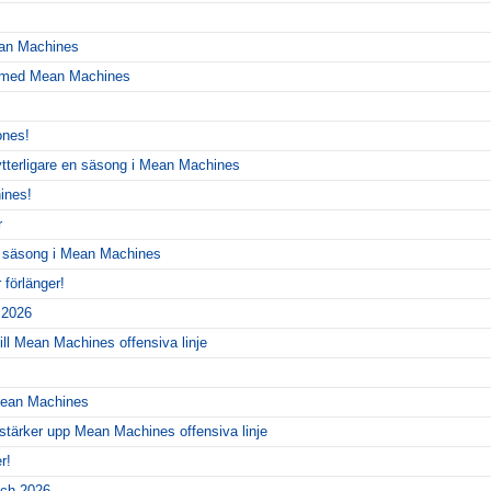
ean Machines
r med Mean Machines
ones!
ytterligare en säsong i Mean Machines
ines!
r
y säsong i Mean Machines
förlänger!
r 2026
ill Mean Machines offensiva linje
 Mean Machines
 stärker upp Mean Machines offensiva linje
r!
ch 2026