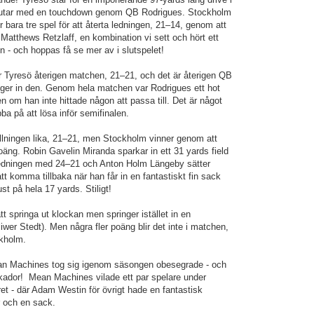
slutar med en touchdown genom QB Rodrigues. Stockholm
bara tre spel för att återta ledningen, 21–14, genom att
 Matthews Retzlaff, en kombination vi sett och hört ett
 - och hoppas få se mer av i slutspelet!
tar Tyresö återigen matchen, 21–21, och det är återigen QB
nger in den. Genom hela matchen var Rodrigues ett hot
en om han inte hittade någon att passa till. Det är något
 på att lösa inför semifinalen.
tällningen lika, 21–21, men Stockholm vinner genom att
äng. Robin Gavelin Miranda sparkar in ett 31 yards field
edningen med 24–21 och Anton Holm Längeby sätter
tt komma tillbaka när han får in en fantastiskt fin sack
st på hela 17 yards. Stiligt!
t springa ut klockan men springer istället in en
wer Stedt). Men några fler poäng blir det inte i matchen,
ckholm.
ean Machines tog sig igenom säsongen obesegrade - och
kador! Mean Machines vilade ett par spelare under
ret - där Adam Westin för övrigt hade en fantastisk
 och en sack.