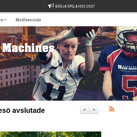
BÖRJA SPELA HOS OSS?
en
Medlemssida
esö avslutade
<
>