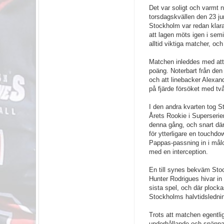
Det var soligt och varmt
torsdagskvällen den 23 ju
Stockholm var redan klara
att lagen möts igen i se
alltid viktiga matcher, o
Matchen inleddes med att 
poäng. Noterbart från den 
och att linebacker Alexan
på fjärde försöket med två
I den andra kvarten tog S
Årets Rookie i Superseri
denna gång, och snart där
för ytterligare en touchd
Pappas-passning in i målo
med en interception.
En till synes bekväm Sto
Hunter Rodrigues hivar in
sista spel, och där plocka
Stockholms halvtidsledning
Trots att matchen egentlig
underhållande och spännan