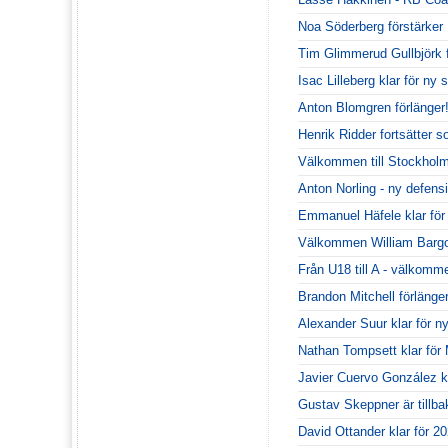
Noa Söderberg förstärke
Tim Glimmerud Gullbjörk
Isac Lilleberg klar för n
Anton Blomgren förlänger
Henrik Ridder fortsätter 
Välkommen till Stockhol
Anton Norling - ny defen
Emmanuel Häfele klar fö
Välkommen William Bargo
Från U18 till A - välkommen
Brandon Mitchell förlänger
Alexander Suur klar för 
Nathan Tompsett klar fö
Javier Cuervo González kr
Gustav Skeppner är tillba
David Ottander klar för 20