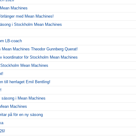
r Mean Machines
 förlänger med Mean Machines!
y säsong i Stockholm Mean Machines
!
som LB-coach
m Mean Machines Theodor Gunnberg Querat!
siv koordinator för Stockholm Mean Machines
r Stockholm Mean Machines
t!
 till herrlaget Emil Bentling!
!
ny säsong i Mean Machines
r Mean Machines
itar på för en ny säsong
ka
26!