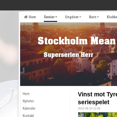
Hem
Senior
Ungdom
Barn
Klubb
Vinst mot Tyr
Hem
seriespelet
Nyheter
Kalender
2022-06-24 12:06
Kontakt