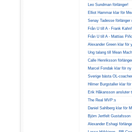
Leo Sundman förlänger!
Elliot Hammar klar för M
Senay Tadesse förlänge
Från U till A - Frank Kahn!
Från U till A - Mattias Piñ
Alexander Green klar för 
Ung talang till Mean Mach
Calle Henriksson förlänge
Marcel Fondak klar för n
Sverige bästa OL-coacher 
Hilmer Burgstaller klar fö
Erik Håkansson ansluter t
The Real MVP:s
Daniel Sahlberg klar för
Björn Jertfelt Gustafsson
Alexander Eshagi förlänge
Lasse Häkkinen - RB Coa