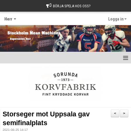
BÖRJA SPELA HOS OSS?
Herr
Logga in
Hem
Nyheter
Kalender
Kontakt
Storseger mot Uppsala gav
<
>
semifinalplats
2021-06-25 14:17