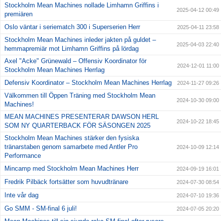
Stockholm Mean Machines nollade Limhamn Griffins i
2025-04-12 00:49
premiären
Oslo väntar i seriematch 300 i Superserien Herr
2025-04-11 23:58
Stockholm Mean Machines inleder jakten på guldet –
2025-04-03 22:40
hemmapremiär mot Limhamn Griffins på lördag
Axel "Acke" Grünewald – Offensiv Koordinator för
2024-12-01 11:00
Stockholm Mean Machines Herrlag
Defensiv Koordinator – Stockholm Mean Machines Herrlag
2024-11-27 09:26
Välkommen till Öppen Träning med Stockholm Mean
2024-10-30 09:00
Machines!
MEAN MACHINES PRESENTERAR DAWSON HERL
2024-10-22 18:45
SOM NY QUARTERBACK FÖR SÄSONGEN 2025
Stockholm Mean Machines stärker den fysiska
tränarstaben genom samarbete med Antler Pro
2024-10-09 12:14
Performance
Mincamp med Stockholm Mean Machines Herr
2024-09-19 16:01
Fredrik Pilbäck fortsätter som huvudtränare
2024-07-30 08:54
Inte vår dag
2024-07-10 19:36
Go SMM - SM-final 6 juli!
2024-07-05 20:20