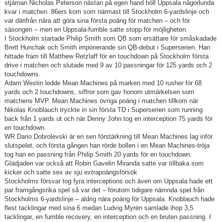
stjärnan Nicholas Peterson nästan på egen hand höll Uppsala någorlunda
kvar i matchen. 86ers kom som närmast till Stockholm 6-yardslinje och
var därifrån nära att göra sina första poäng för matchen – och för
säsongen – men en Uppsala-fumble satte stopp för möjligheten.
I Stockholm startade Philip Smith som QB som ersättare för småskadade
Brett Hunchak och Smith imponerande sin QB-debut i Superserien. Han
hittade fram till Matthew Retzlaff för en touchdown på Stockholm första
drive i matchen och slutade med 9 av 10 passningar för 125 yards och 2
touchdowns.
Adam Westin ledde Mean Machines på marken med 10 rusher för 68
yards och 2 touchdowns, siffror som gav honom utmärkelsen som
matchens MVP. Mean Machines övriga poäng i matchen tillkom när
Nikolas Knoblauch tryckte in sin första TD i Superserien som running
back från 1 yards ut och när Denny John tog en interception 75 yards för
en touchdown.
WR Dario Dobrolevski är en sen förstärkning till Mean Machines lag inför
slutspelet, och första gången han rörde bollen i en Mean Machines-tröja
tog han en passning från Philip Smith 20 yards för en touchdown.
Glädjaden var också att Robin Gavelin Miranda satte var tillbaka som
kicker och satte sex av sju extrapoängsförsök
Stockholms försvar tog fyra interceptions och även om Uppsala hade ett
par framgångsrika spel så var det – förutom tidigare nämnda spel från
Stockholms 6-yardslinje – aldrig nära poäng för Uppsala. Knoblauch hade
flest tacklingar med sina 6 medan Ludvig Myrén samlade ihop 3,5
tacklingar, en fumble recovery, en interception och en bruten passning. I