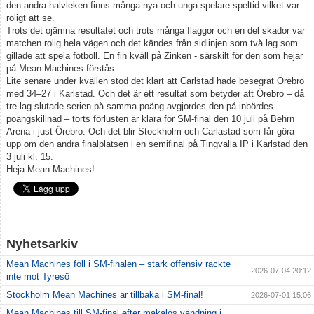
den andra halvleken finns många nya och unga spelare speltid vilket var
roligt att se.
Trots det ojämna resultatet och trots många flaggor och en del skador var
matchen rolig hela vägen och det kändes från sidlinjen som två lag som
gillade att spela fotboll. En fin kväll på Zinken - särskilt för den som hejar
på Mean Machines-förstås.
Lite senare under kvällen stod det klart att Carlstad hade besegrat Örebro
med 34–27 i Karlstad. Och det är ett resultat som betyder att Örebro – då
tre lag slutade serien på samma poäng avgjordes den på inbördes
poängskillnad – torts förlusten är klara för SM-final den 10 juli på Behrn
Arena i just Örebro. Och det blir Stockholm och Carlastad som får göra
upp om den andra finalplatsen i en semifinal på Tingvalla IP i Karlstad den
3 juli kl. 15.
Heja Mean Machines!
Nyhetsarkiv
Mean Machines föll i SM-finalen – stark offensiv räckte
2026-07-04 20:12
inte mot Tyresö
Stockholm Mean Machines är tillbaka i SM-final!
2026-07-01 15:06
Mean Machines till SM-final efter makalös vändning i