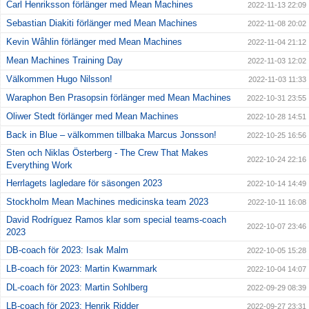
Carl Henriksson förlänger med Mean Machines
2022-11-13 22:09
Sebastian Diakiti förlänger med Mean Machines
2022-11-08 20:02
Kevin Wåhlin förlänger med Mean Machines
2022-11-04 21:12
Mean Machines Training Day
2022-11-03 12:02
Välkommen Hugo Nilsson!
2022-11-03 11:33
Waraphon Ben Prasopsin förlänger med Mean Machines
2022-10-31 23:55
Oliwer Stedt förlänger med Mean Machines
2022-10-28 14:51
Back in Blue – välkommen tillbaka Marcus Jonsson!
2022-10-25 16:56
Sten och Niklas Österberg - The Crew That Makes
2022-10-24 22:16
Everything Work
Herrlagets lagledare för säsongen 2023
2022-10-14 14:49
Stockholm Mean Machines medicinska team 2023
2022-10-11 16:08
David Rodríguez Ramos klar som special teams-coach
2022-10-07 23:46
2023
DB-coach för 2023: Isak Malm
2022-10-05 15:28
LB-coach för 2023: Martin Kwarnmark
2022-10-04 14:07
DL-coach för 2023: Martin Sohlberg
2022-09-29 08:39
LB-coach för 2023: Henrik Ridder
2022-09-27 23:31