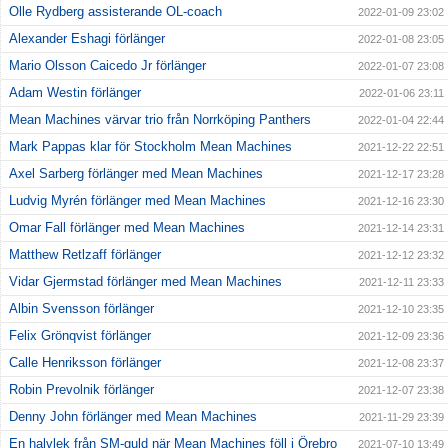
Olle Rydberg assisterande OL-coach
2022-01-09 23:02
Alexander Eshagi förlänger
2022-01-08 23:05
Mario Olsson Caicedo Jr förlänger
2022-01-07 23:08
Adam Westin förlänger
2022-01-06 23:11
Mean Machines värvar trio från Norrköping Panthers
2022-01-04 22:44
Mark Pappas klar för Stockholm Mean Machines
2021-12-22 22:51
Axel Sarberg förlänger med Mean Machines
2021-12-17 23:28
Ludvig Myrén förlänger med Mean Machines
2021-12-16 23:30
Omar Fall förlänger med Mean Machines
2021-12-14 23:31
Matthew Retlzaff förlänger
2021-12-12 23:32
Vidar Gjermstad förlänger med Mean Machines
2021-12-11 23:33
Albin Svensson förlänger
2021-12-10 23:35
Felix Grönqvist förlänger
2021-12-09 23:36
Calle Henriksson förlänger
2021-12-08 23:37
Robin Prevolnik förlänger
2021-12-07 23:38
Denny John förlänger med Mean Machines
2021-11-29 23:39
En halvlek från SM-guld när Mean Machines föll i Örebro
2021-07-10 13:49