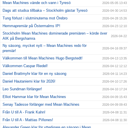
Mean Machines vände och vann i Tyresö
2026-05-05 13:43
Dags att studsa tillbaka – Stockholm gästar Tyresö
2026-04-30 14:53
Tung förlust i slutminuterna mot Örebro
2026-04-28 15:26
Hemmapremiär på Östermalms IP!
2026-04-23 12:10
Stockholm Mean Machines dominerade premiären – körde över
2026-04-22
AIK på Bergshamra
Ny säsong, mycket nytt – Mean Machines redo för
2026-04-16 09:37
premiär!
Välkommen till Mean Machines Hugo Bergstedt!
2026-04-13 13:35
Välkommen Caspar Riedel!
2026-04-12 12:12
Daniel Brattmyhr klar för en ny säsong
2026-04-11 14:23
Daniel Hautaniemi klar för 2026!
2026-04-10 17:26
Leo Sundman förlänger!
2026-04-10 17:24
Elliot Hammar klar för Mean Machines
2026-04-09 15:43
Senay Tadesse förlänger med Mean Machines
2026-04-09 09:43
Från U till A - Frank Kahn!
2026-04-08 11:31
Från U till A - Mattias Piñones!
2026-04-08 11:30
Alexander Green klar för ytterligare en säsong i Mean