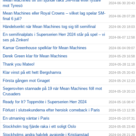
Mean Machines till sin sjunde raka SM-final efter rysare
2024-06-30 20:43
mot Tyresö
Mean Machines eller Royal Crowns – vilket lag spelar SM-
2024-06-28 07:28
final 6 juli?
Händelserikt när Mean Machines tog sig till semifinal
2024-06-20 18:03
En semifinalplats i Superserien Herr 2024 står på spel – vi
2024-06-07 12:58
ses på Zinken!
Kamar Greenhouse spelklar för Mean Machines
2024-06-04 09:07
Derek Green klar för Mean Machines
2024-05-29 16:58
Thank you Mateo!
2024-05-28 11:18
Klar vinst på ett hett Bergshamra
2024-05-25 20:43
Första gången mot Gnaget
2024-05-24 12:23
Segersviten stannade på 19 när Mean Machines föll mot
2024-05-19 20:13
Crusaders
Ready for It? Toppmöte i Superserien Herr 2024
2024-05-16 08:47
Förlust i slutsekunderna efter heroisk comeback i Paris
2024-05-13 12:35
En utmaning väntar i Paris
2024-05-10 07:31
Stockholm tog fjärde raka i ett soligt Oslo
2024-05-05 23:40
Stockholms andra halvlek avgjorde i Kristianstad
2024-04-28 21:28