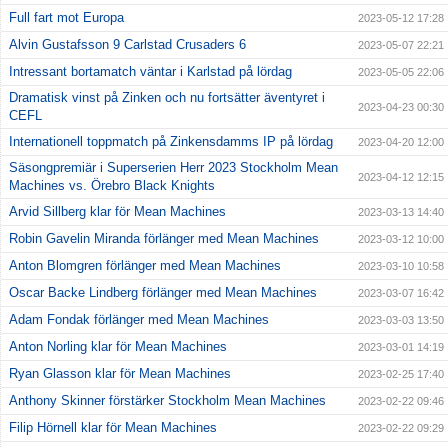
Full fart mot Europa
2023-05-12 17:28
Alvin Gustafsson 9 Carlstad Crusaders 6
2023-05-07 22:21
Intressant bortamatch väntar i Karlstad på lördag
2023-05-05 22:06
Dramatisk vinst på Zinken och nu fortsätter äventyret i
2023-04-23 00:30
CEFL
Internationell toppmatch på Zinkensdamms IP på lördag
2023-04-20 12:00
Säsongpremiär i Superserien Herr 2023 Stockholm Mean
2023-04-12 12:15
Machines vs. Örebro Black Knights
Arvid Sillberg klar för Mean Machines
2023-03-13 14:40
Robin Gavelin Miranda förlänger med Mean Machines
2023-03-12 10:00
Anton Blomgren förlänger med Mean Machines
2023-03-10 10:58
Oscar Backe Lindberg förlänger med Mean Machines
2023-03-07 16:42
Adam Fondak förlänger med Mean Machines
2023-03-03 13:50
Anton Norling klar för Mean Machines
2023-03-01 14:19
Ryan Glasson klar för Mean Machines
2023-02-25 17:40
Anthony Skinner förstärker Stockholm Mean Machines
2023-02-22 09:46
Filip Hörnell klar för Mean Machines
2023-02-22 09:29