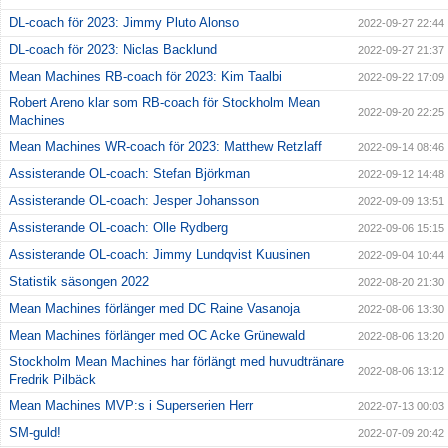
DL-coach för 2023: Jimmy Pluto Alonso
2022-09-27 22:44
DL-coach för 2023: Niclas Backlund
2022-09-27 21:37
Mean Machines RB-coach för 2023: Kim Taalbi
2022-09-22 17:09
Robert Areno klar som RB-coach för Stockholm Mean
2022-09-20 22:25
Machines
Mean Machines WR-coach för 2023: Matthew Retzlaff
2022-09-14 08:46
Assisterande OL-coach: Stefan Björkman
2022-09-12 14:48
Assisterande OL-coach: Jesper Johansson
2022-09-09 13:51
Assisterande OL-coach: Olle Rydberg
2022-09-06 15:15
Assisterande OL-coach: Jimmy Lundqvist Kuusinen
2022-09-04 10:44
Statistik säsongen 2022
2022-08-20 21:30
Mean Machines förlänger med DC Raine Vasanoja
2022-08-06 13:30
Mean Machines förlänger med OC Acke Grünewald
2022-08-06 13:20
Stockholm Mean Machines har förlängt med huvudtränare
2022-08-06 13:12
Fredrik Pilbäck
Mean Machines MVP:s i Superserien Herr
2022-07-13 00:03
SM-guld!
2022-07-09 20:42