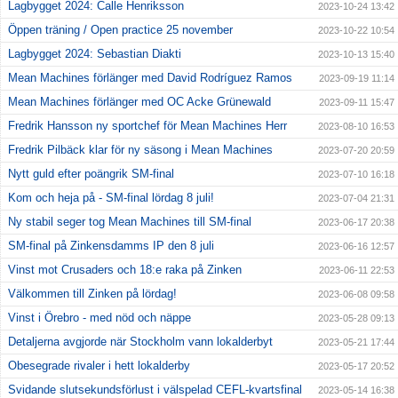
Lagbygget 2024: Calle Henriksson
2023-10-24 13:42
Öppen träning / Open practice 25 november
2023-10-22 10:54
Lagbygget 2024: Sebastian Diakti
2023-10-13 15:40
Mean Machines förlänger med David Rodríguez Ramos
2023-09-19 11:14
Mean Machines förlänger med OC Acke Grünewald
2023-09-11 15:47
Fredrik Hansson ny sportchef för Mean Machines Herr
2023-08-10 16:53
Fredrik Pilbäck klar för ny säsong i Mean Machines
2023-07-20 20:59
Nytt guld efter poängrik SM-final
2023-07-10 16:18
Kom och heja på - SM-final lördag 8 juli!
2023-07-04 21:31
Ny stabil seger tog Mean Machines till SM-final
2023-06-17 20:38
SM-final på Zinkensdamms IP den 8 juli
2023-06-16 12:57
Vinst mot Crusaders och 18:e raka på Zinken
2023-06-11 22:53
Välkommen till Zinken på lördag!
2023-06-08 09:58
Vinst i Örebro - med nöd och näppe
2023-05-28 09:13
Detaljerna avgjorde när Stockholm vann lokalderbyt
2023-05-21 17:44
Obesegrade rivaler i hett lokalderby
2023-05-17 20:52
Svidande slutsekundsförlust i välspelad CEFL-kvartsfinal
2023-05-14 16:38