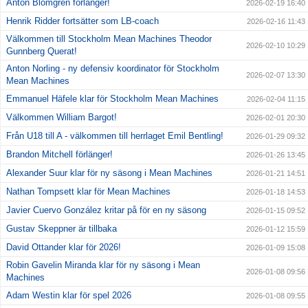
Anton Blomgren förlänger!
2026-02-19 16:40
Henrik Ridder fortsätter som LB-coach
2026-02-16 11:43
Välkommen till Stockholm Mean Machines Theodor
2026-02-10 10:29
Gunnberg Querat!
Anton Norling - ny defensiv koordinator för Stockholm
2026-02-07 13:30
Mean Machines
Emmanuel Häfele klar för Stockholm Mean Machines
2026-02-04 11:15
Välkommen William Bargot!
2026-02-01 20:30
Från U18 till A - välkommen till herrlaget Emil Bentling!
2026-01-29 09:32
Brandon Mitchell förlänger!
2026-01-26 13:45
Alexander Suur klar för ny säsong i Mean Machines
2026-01-21 14:51
Nathan Tompsett klar för Mean Machines
2026-01-18 14:53
Javier Cuervo González kritar på för en ny säsong
2026-01-15 09:52
Gustav Skeppner är tillbaka
2026-01-12 15:59
David Ottander klar för 2026!
2026-01-09 15:08
Robin Gavelin Miranda klar för ny säsong i Mean
2026-01-08 09:56
Machines
Adam Westin klar för spel 2026
2026-01-08 09:55