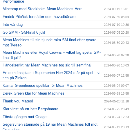
Performance
Mincamp med Stockholm Mean Machines Herr
2024-09-19 16:01
Fredrik Pilbäck fortsätter som huvudtränare
2024-07-30 08:54
Inte vår dag
2024-07-10 19:36
Go SMM - SM-final 6 juli!
2024-07-05 20:20
Mean Machines till sin sjunde raka SM-final efter rysare
2024-06-30 20:43
mot Tyresö
Mean Machines eller Royal Crowns – vilket lag spelar SM-
2024-06-28 07:28
final 6 juli?
Händelserikt när Mean Machines tog sig till semifinal
2024-06-20 18:03
En semifinalplats i Superserien Herr 2024 står på spel – vi
2024-06-07 12:58
ses på Zinken!
Kamar Greenhouse spelklar för Mean Machines
2024-06-04 09:07
Derek Green klar för Mean Machines
2024-05-29 16:58
Thank you Mateo!
2024-05-28 11:18
Klar vinst på ett hett Bergshamra
2024-05-25 20:43
Första gången mot Gnaget
2024-05-24 12:23
Segersviten stannade på 19 när Mean Machines föll mot
2024-05-19 20:13
Crusaders