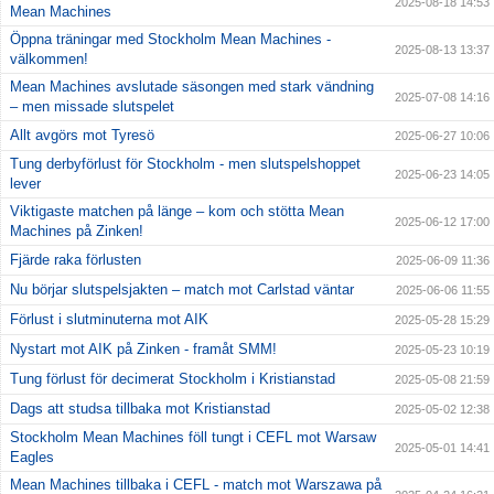
2025-08-18 14:53
Mean Machines
Öppna träningar med Stockholm Mean Machines -
2025-08-13 13:37
välkommen!
Mean Machines avslutade säsongen med stark vändning
2025-07-08 14:16
– men missade slutspelet
Allt avgörs mot Tyresö
2025-06-27 10:06
Tung derbyförlust för Stockholm - men slutspelshoppet
2025-06-23 14:05
lever
Viktigaste matchen på länge – kom och stötta Mean
2025-06-12 17:00
Machines på Zinken!
Fjärde raka förlusten
2025-06-09 11:36
Nu börjar slutspelsjakten – match mot Carlstad väntar
2025-06-06 11:55
Förlust i slutminuterna mot AIK
2025-05-28 15:29
Nystart mot AIK på Zinken - framåt SMM!
2025-05-23 10:19
Tung förlust för decimerat Stockholm i Kristianstad
2025-05-08 21:59
Dags att studsa tillbaka mot Kristianstad
2025-05-02 12:38
Stockholm Mean Machines föll tungt i CEFL mot Warsaw
2025-05-01 14:41
Eagles
Mean Machines tillbaka i CEFL - match mot Warszawa på