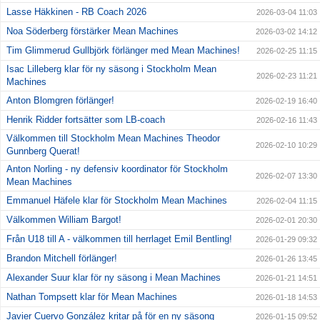
Lasse Häkkinen - RB Coach 2026
2026-03-04 11:03
Noa Söderberg förstärker Mean Machines
2026-03-02 14:12
Tim Glimmerud Gullbjörk förlänger med Mean Machines!
2026-02-25 11:15
Isac Lilleberg klar för ny säsong i Stockholm Mean
2026-02-23 11:21
Machines
Anton Blomgren förlänger!
2026-02-19 16:40
Henrik Ridder fortsätter som LB-coach
2026-02-16 11:43
Välkommen till Stockholm Mean Machines Theodor
2026-02-10 10:29
Gunnberg Querat!
Anton Norling - ny defensiv koordinator för Stockholm
2026-02-07 13:30
Mean Machines
Emmanuel Häfele klar för Stockholm Mean Machines
2026-02-04 11:15
Välkommen William Bargot!
2026-02-01 20:30
Från U18 till A - välkommen till herrlaget Emil Bentling!
2026-01-29 09:32
Brandon Mitchell förlänger!
2026-01-26 13:45
Alexander Suur klar för ny säsong i Mean Machines
2026-01-21 14:51
Nathan Tompsett klar för Mean Machines
2026-01-18 14:53
Javier Cuervo González kritar på för en ny säsong
2026-01-15 09:52