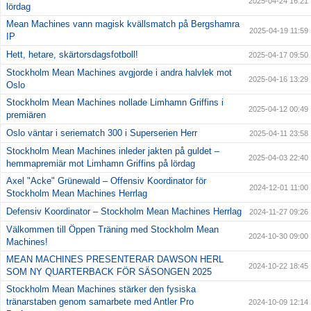
2025-04-24 16:21
lördag
Mean Machines vann magisk kvällsmatch på Bergshamra
2025-04-19 11:59
IP
Hett, hetare, skärtorsdagsfotboll!
2025-04-17 09:50
Stockholm Mean Machines avgjorde i andra halvlek mot
2025-04-16 13:29
Oslo
Stockholm Mean Machines nollade Limhamn Griffins i
2025-04-12 00:49
premiären
Oslo väntar i seriematch 300 i Superserien Herr
2025-04-11 23:58
Stockholm Mean Machines inleder jakten på guldet –
2025-04-03 22:40
hemmapremiär mot Limhamn Griffins på lördag
Axel "Acke" Grünewald – Offensiv Koordinator för
2024-12-01 11:00
Stockholm Mean Machines Herrlag
Defensiv Koordinator – Stockholm Mean Machines Herrlag
2024-11-27 09:26
Välkommen till Öppen Träning med Stockholm Mean
2024-10-30 09:00
Machines!
MEAN MACHINES PRESENTERAR DAWSON HERL
2024-10-22 18:45
SOM NY QUARTERBACK FÖR SÄSONGEN 2025
Stockholm Mean Machines stärker den fysiska
tränarstaben genom samarbete med Antler Pro
2024-10-09 12:14