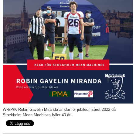
WR/P/K Robin Gavelin Miranda är klar för jubileumsåret 2022 då
Stockholm Mean Machines fyller 40 år!