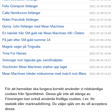
Felix Grönqvist förlänger
2021-12-09 23:36
Calle Henriksson förlänger
2021-12-08 23:37
Robin Prevolnik förlänger
2021-12-07 23:38
Denny John förlänger med Mean Machines
2021-11-29 23:39
En halvlek från SM-guld när Mean Machines föll i Örebro
2021-07-10 13:49
På jakt efter SM-guld nummer 14
2021-07-08 13:56
Magisk seger på Tingvalla
2021-07-03 14:00
Time For Heroes
2021-07-01 14:04
Storseger mot Uppsala gav semifinalplats
2021-06-25 14:17
Stockholm Mean Machines stärker upp laget
2021-06-24 14:19
Mean Machines inleder midsommar med match mot 86ers
2021-06-23 14:21
Kostsam förlust i Örebro
2021-06-20 14:23
Första matchen av två på Behrn Arena
2021-06-17 14:25
För att hemsidan ska fungera korrekt använder vi nödvändiga
cookies från SportAdmin. Dessa går inte att stänga av.
Jämn premiärseger mot Crusaders
2021-06-13 14:27
Föreningen kan också använda frivilliga cookies, t.ex. för
En efterlängtad premiär
2021-06-09 14:32
statistik eller marknadsföring. Du väljer själv om du vill acceptera
dessa.