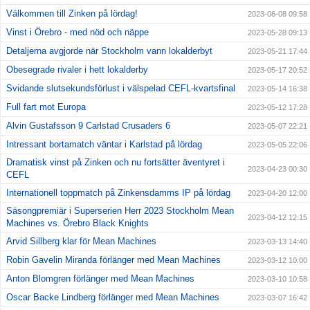
Välkommen till Zinken på lördag!
2023-06-08 09:58
Vinst i Örebro - med nöd och näppe
2023-05-28 09:13
Detaljerna avgjorde när Stockholm vann lokalderbyt
2023-05-21 17:44
Obesegrade rivaler i hett lokalderby
2023-05-17 20:52
Svidande slutsekundsförlust i välspelad CEFL-kvartsfinal
2023-05-14 16:38
Full fart mot Europa
2023-05-12 17:28
Alvin Gustafsson 9 Carlstad Crusaders 6
2023-05-07 22:21
Intressant bortamatch väntar i Karlstad på lördag
2023-05-05 22:06
Dramatisk vinst på Zinken och nu fortsätter äventyret i
2023-04-23 00:30
CEFL
Internationell toppmatch på Zinkensdamms IP på lördag
2023-04-20 12:00
Säsongpremiär i Superserien Herr 2023 Stockholm Mean
2023-04-12 12:15
Machines vs. Örebro Black Knights
Arvid Sillberg klar för Mean Machines
2023-03-13 14:40
Robin Gavelin Miranda förlänger med Mean Machines
2023-03-12 10:00
Anton Blomgren förlänger med Mean Machines
2023-03-10 10:58
Oscar Backe Lindberg förlänger med Mean Machines
2023-03-07 16:42