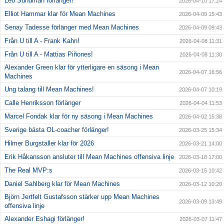
Leo Sundman förlänger!
2026-04-10 17:24
Elliot Hammar klar för Mean Machines
2026-04-09 15:43
Senay Tadesse förlänger med Mean Machines
2026-04-09 09:43
Från U till A - Frank Kahn!
2026-04-08 11:31
Från U till A - Mattias Piñones!
2026-04-08 11:30
Alexander Green klar för ytterligare en säsong i Mean
2026-04-07 16:56
Machines
Ung talang till Mean Machines!
2026-04-07 10:19
Calle Henriksson förlänger
2026-04-04 11:53
Marcel Fondak klar för ny säsong i Mean Machines
2026-04-02 15:38
Sverige bästa OL-coacher förlänger!
2026-03-25 15:34
Hilmer Burgstaller klar för 2026
2026-03-21 14:00
Erik Håkansson ansluter till Mean Machines offensiva linje
2026-03-18 17:00
The Real MVP:s
2026-03-15 10:42
Daniel Sahlberg klar för Mean Machines
2026-03-12 10:20
Björn Jertfelt Gustafsson stärker upp Mean Machines
2026-03-09 13:49
offensiva linje
Alexander Eshagi förlänger!
2026-03-07 11:47