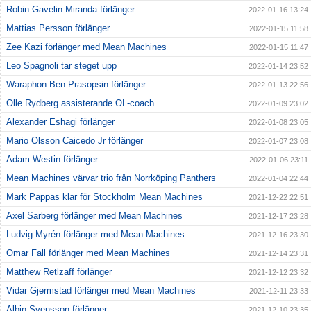
Robin Gavelin Miranda förlänger
2022-01-16 13:24
Mattias Persson förlänger
2022-01-15 11:58
Zee Kazi förlänger med Mean Machines
2022-01-15 11:47
Leo Spagnoli tar steget upp
2022-01-14 23:52
Waraphon Ben Prasopsin förlänger
2022-01-13 22:56
Olle Rydberg assisterande OL-coach
2022-01-09 23:02
Alexander Eshagi förlänger
2022-01-08 23:05
Mario Olsson Caicedo Jr förlänger
2022-01-07 23:08
Adam Westin förlänger
2022-01-06 23:11
Mean Machines värvar trio från Norrköping Panthers
2022-01-04 22:44
Mark Pappas klar för Stockholm Mean Machines
2021-12-22 22:51
Axel Sarberg förlänger med Mean Machines
2021-12-17 23:28
Ludvig Myrén förlänger med Mean Machines
2021-12-16 23:30
Omar Fall förlänger med Mean Machines
2021-12-14 23:31
Matthew Retlzaff förlänger
2021-12-12 23:32
Vidar Gjermstad förlänger med Mean Machines
2021-12-11 23:33
Albin Svensson förlänger
2021-12-10 23:35