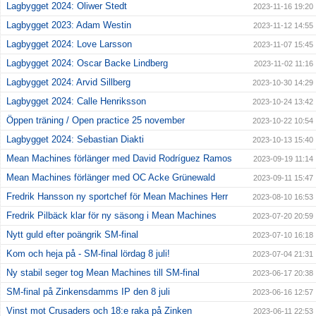
Lagbygget 2024: Oliwer Stedt
2023-11-16 19:20
Lagbygget 2023: Adam Westin
2023-11-12 14:55
Lagbygget 2024: Love Larsson
2023-11-07 15:45
Lagbygget 2024: Oscar Backe Lindberg
2023-11-02 11:16
Lagbygget 2024: Arvid Sillberg
2023-10-30 14:29
Lagbygget 2024: Calle Henriksson
2023-10-24 13:42
Öppen träning / Open practice 25 november
2023-10-22 10:54
Lagbygget 2024: Sebastian Diakti
2023-10-13 15:40
Mean Machines förlänger med David Rodríguez Ramos
2023-09-19 11:14
Mean Machines förlänger med OC Acke Grünewald
2023-09-11 15:47
Fredrik Hansson ny sportchef för Mean Machines Herr
2023-08-10 16:53
Fredrik Pilbäck klar för ny säsong i Mean Machines
2023-07-20 20:59
Nytt guld efter poängrik SM-final
2023-07-10 16:18
Kom och heja på - SM-final lördag 8 juli!
2023-07-04 21:31
Ny stabil seger tog Mean Machines till SM-final
2023-06-17 20:38
SM-final på Zinkensdamms IP den 8 juli
2023-06-16 12:57
Vinst mot Crusaders och 18:e raka på Zinken
2023-06-11 22:53