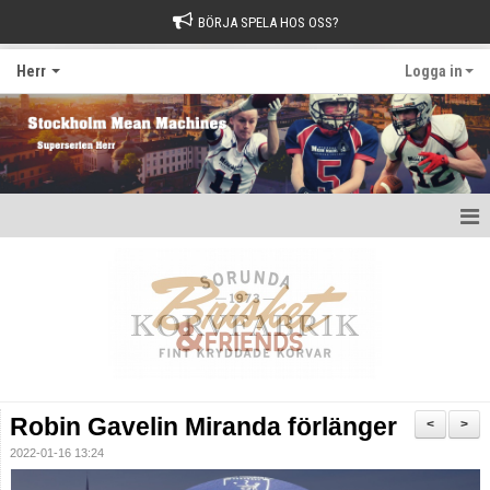
BÖRJA SPELA HOS OSS?
Herr
Logga in
Hem
Nyheter
Kalender
Kontakt
Robin Gavelin Miranda förlänger
<
>
2022-01-16 13:24