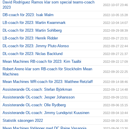
David Rodríguez Ramos klar som special teams-coach
2022-10-07 23:46
2023
DB-coach för 2023: Isak Malm
2022-10-05 15:28
LB-coach för 2023: Martin Kwarnmark
2022-10-04 14:07
DL-coach för 2023: Martin Sohlberg
2022-09-29 08:39
LB-coach för 2023: Henrik Ridder
2022-09-27 23:31
DL-coach för 2023: Jimmy Pluto Alonso
2022-09-27 22:44
DL-coach för 2023: Niclas Backlund
2022-09-27 21:37
Mean Machines RB-coach för 2023: Kim Taalbi
2022-09-22 17:09
Robert Areno klar som RB-coach för Stockholm Mean
2022-09-20 22:25
Machines
Mean Machines WR-coach för 2023: Matthew Retzlaff
2022-09-14 08:46
Assisterande OL-coach: Stefan Björkman
2022-09-12 14:48
Assisterande OL-coach: Jesper Johansson
2022-09-09 13:51
Assisterande OL-coach: Olle Rydberg
2022-09-06 15:15
Assisterande OL-coach: Jimmy Lundqvist Kuusinen
2022-09-04 10:44
Statistik säsongen 2022
2022-08-20 21:30
Mean Machines förlänger med DC Raine Vasanoja
2022-08-06 13:30