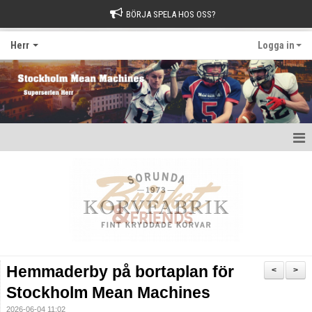
BÖRJA SPELA HOS OSS?
Herr
Logga in
Hem
Nyheter
Kalender
Kontakt
Hemmaderby på bortaplan för
<
>
Stockholm Mean Machines
2026-06-04 11:02