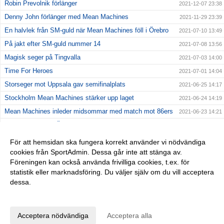
Robin Prevolnik förlänger
2021-12-07 23:38
Denny John förlänger med Mean Machines
2021-11-29 23:39
En halvlek från SM-guld när Mean Machines föll i Örebro
2021-07-10 13:49
På jakt efter SM-guld nummer 14
2021-07-08 13:56
Magisk seger på Tingvalla
2021-07-03 14:00
Time For Heroes
2021-07-01 14:04
Storseger mot Uppsala gav semifinalplats
2021-06-25 14:17
Stockholm Mean Machines stärker upp laget
2021-06-24 14:19
Mean Machines inleder midsommar med match mot 86ers
2021-06-23 14:21
Kostsam förlust i Örebro
2021-06-20 14:23
Första matchen av två på Behrn Arena
2021-06-17 14:25
För att hemsidan ska fungera korrekt använder vi nödvändiga
cookies från SportAdmin. Dessa går inte att stänga av.
Jämn premiärseger mot Crusaders
2021-06-13 14:27
Föreningen kan också använda frivilliga cookies, t.ex. för
En efterlängtad premiär
2021-06-09 14:32
statistik eller marknadsföring. Du väljer själv om du vill acceptera
dessa.
Anpassa dina val
Cookie-inställningar
Gå till Webbversion
Acceptera nödvändiga
Acceptera alla