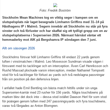
Foto: Fredrik Boström
Stockholm Mean Machines tog en viktig seger i kampen om en
slutspelsplats när laget besegrade Limhamn Griffins med 31–14 på
Hästhagens IP i Malmö. Segern innebär att Stockholm nu står på fyra
vinster och två förluster och har skaffat sig ett tydligt grepp om en av
slutspelsplatserna i Superserien 2026. Närmast härnäst väntar ett
hemmaderby mot AIK på Bergshamra IP söndagen den 7 juni.
Allt om säsongen 2026
Stockholms försvar höll Limhamn Griffins till endast 22 yards genom
luften i vinstmatchen i Malmö. Leo Mosesson Sundman visade vägen i
försvaret med tio tacklingar och en interception. Även Carl Henriksson och
Rushd Massad plockade varsin interception, medan Nathaniel Tompsett
stod för två tacklingar för förlust av yards och två nedslagna passningar
från sin position på den defensiva linjen.
I anfallet hade Emil Bentling sin bästa match hittills under sin unga
Superserien-karriär med 23 rusher för 156 yards. Några touchdowns på
marken blev det dock inte – dessa stod istället Dawson Herl för som stod
för poängen genom luften med 247 passningsyards och fyra touchdowns,
varav två fångades av Anton Blomgren.