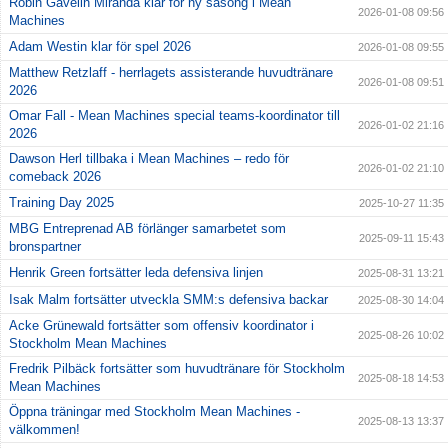
Robin Gavelin Miranda klar för ny säsong i Mean
2026-01-08 09:56
Machines
Adam Westin klar för spel 2026
2026-01-08 09:55
Matthew Retzlaff - herrlagets assisterande huvudtränare
2026-01-08 09:51
2026
Omar Fall - Mean Machines special teams-koordinator till
2026-01-02 21:16
2026
Dawson Herl tillbaka i Mean Machines – redo för
2026-01-02 21:10
comeback 2026
Training Day 2025
2025-10-27 11:35
MBG Entreprenad AB förlänger samarbetet som
2025-09-11 15:43
bronspartner
Henrik Green fortsätter leda defensiva linjen
2025-08-31 13:21
Isak Malm fortsätter utveckla SMM:s defensiva backar
2025-08-30 14:04
Acke Grünewald fortsätter som offensiv koordinator i
2025-08-26 10:02
Stockholm Mean Machines
Fredrik Pilbäck fortsätter som huvudtränare för Stockholm
2025-08-18 14:53
Mean Machines
Öppna träningar med Stockholm Mean Machines -
2025-08-13 13:37
välkommen!