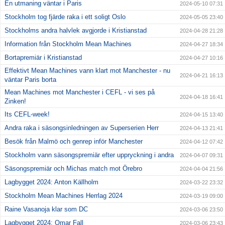
En utmaning väntar i Paris
2024-05-10 07:31
Stockholm tog fjärde raka i ett soligt Oslo
2024-05-05 23:40
Stockholms andra halvlek avgjorde i Kristianstad
2024-04-28 21:28
Information från Stockholm Mean Machines
2024-04-27 18:34
Bortapremiär i Kristianstad
2024-04-27 10:16
Effektivt Mean Machines vann klart mot Manchester - nu
2024-04-21 16:13
väntar Paris borta
Mean Machines mot Manchester i CEFL - vi ses på
2024-04-18 16:41
Zinken!
Its CEFL-week!
2024-04-15 13:40
Andra raka i säsongsinledningen av Superserien Herr
2024-04-13 21:41
Besök från Malmö och genrep inför Manchester
2024-04-12 07:42
Stockholm vann säsongspremiär efter uppryckning i andra
2024-04-07 09:31
Säsongspremiär och Michas match mot Örebro
2024-04-04 21:56
Lagbygget 2024: Anton Källholm
2024-03-22 23:32
Stockholm Mean Machines Herrlag 2024
2024-03-19 09:00
Raine Vasanoja klar som DC
2024-03-06 23:50
Lagbygget 2024: Omar Fall
2024-03-06 23:43