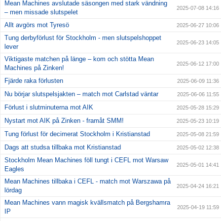
Mean Machines avslutade säsongen med stark vändning
2025-07-08 14:16
– men missade slutspelet
Allt avgörs mot Tyresö
2025-06-27 10:06
Tung derbyförlust för Stockholm - men slutspelshoppet
2025-06-23 14:05
lever
Viktigaste matchen på länge – kom och stötta Mean
2025-06-12 17:00
Machines på Zinken!
Fjärde raka förlusten
2025-06-09 11:36
Nu börjar slutspelsjakten – match mot Carlstad väntar
2025-06-06 11:55
Förlust i slutminuterna mot AIK
2025-05-28 15:29
Nystart mot AIK på Zinken - framåt SMM!
2025-05-23 10:19
Tung förlust för decimerat Stockholm i Kristianstad
2025-05-08 21:59
Dags att studsa tillbaka mot Kristianstad
2025-05-02 12:38
Stockholm Mean Machines föll tungt i CEFL mot Warsaw
2025-05-01 14:41
Eagles
Mean Machines tillbaka i CEFL - match mot Warszawa på
2025-04-24 16:21
lördag
Mean Machines vann magisk kvällsmatch på Bergshamra
2025-04-19 11:59
IP