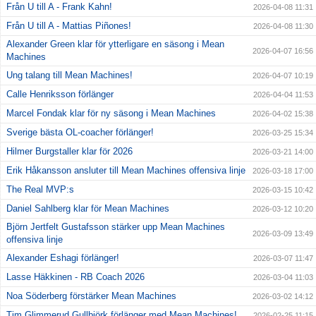
Från U till A - Frank Kahn!
2026-04-08 11:31
Från U till A - Mattias Piñones!
2026-04-08 11:30
Alexander Green klar för ytterligare en säsong i Mean
2026-04-07 16:56
Machines
Ung talang till Mean Machines!
2026-04-07 10:19
Calle Henriksson förlänger
2026-04-04 11:53
Marcel Fondak klar för ny säsong i Mean Machines
2026-04-02 15:38
Sverige bästa OL-coacher förlänger!
2026-03-25 15:34
Hilmer Burgstaller klar för 2026
2026-03-21 14:00
Erik Håkansson ansluter till Mean Machines offensiva linje
2026-03-18 17:00
The Real MVP:s
2026-03-15 10:42
Daniel Sahlberg klar för Mean Machines
2026-03-12 10:20
Björn Jertfelt Gustafsson stärker upp Mean Machines
2026-03-09 13:49
offensiva linje
Alexander Eshagi förlänger!
2026-03-07 11:47
Lasse Häkkinen - RB Coach 2026
2026-03-04 11:03
Noa Söderberg förstärker Mean Machines
2026-03-02 14:12
Tim Glimmerud Gullbjörk förlänger med Mean Machines!
2026-02-25 11:15