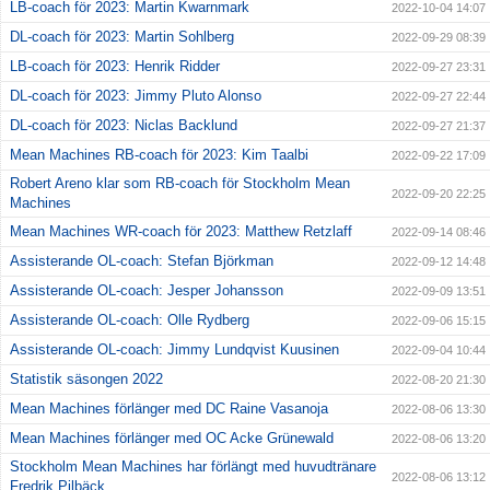
LB-coach för 2023: Martin Kwarnmark
2022-10-04 14:07
DL-coach för 2023: Martin Sohlberg
2022-09-29 08:39
LB-coach för 2023: Henrik Ridder
2022-09-27 23:31
DL-coach för 2023: Jimmy Pluto Alonso
2022-09-27 22:44
DL-coach för 2023: Niclas Backlund
2022-09-27 21:37
Mean Machines RB-coach för 2023: Kim Taalbi
2022-09-22 17:09
Robert Areno klar som RB-coach för Stockholm Mean
2022-09-20 22:25
Machines
Mean Machines WR-coach för 2023: Matthew Retzlaff
2022-09-14 08:46
Assisterande OL-coach: Stefan Björkman
2022-09-12 14:48
Assisterande OL-coach: Jesper Johansson
2022-09-09 13:51
Assisterande OL-coach: Olle Rydberg
2022-09-06 15:15
Assisterande OL-coach: Jimmy Lundqvist Kuusinen
2022-09-04 10:44
Statistik säsongen 2022
2022-08-20 21:30
Mean Machines förlänger med DC Raine Vasanoja
2022-08-06 13:30
Mean Machines förlänger med OC Acke Grünewald
2022-08-06 13:20
Stockholm Mean Machines har förlängt med huvudtränare
2022-08-06 13:12
Fredrik Pilbäck