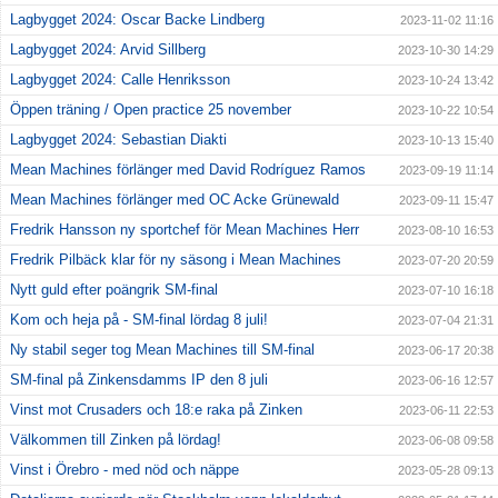
Lagbygget 2024: Oscar Backe Lindberg
2023-11-02 11:16
Lagbygget 2024: Arvid Sillberg
2023-10-30 14:29
Lagbygget 2024: Calle Henriksson
2023-10-24 13:42
Öppen träning / Open practice 25 november
2023-10-22 10:54
Lagbygget 2024: Sebastian Diakti
2023-10-13 15:40
Mean Machines förlänger med David Rodríguez Ramos
2023-09-19 11:14
Mean Machines förlänger med OC Acke Grünewald
2023-09-11 15:47
Fredrik Hansson ny sportchef för Mean Machines Herr
2023-08-10 16:53
Fredrik Pilbäck klar för ny säsong i Mean Machines
2023-07-20 20:59
Nytt guld efter poängrik SM-final
2023-07-10 16:18
Kom och heja på - SM-final lördag 8 juli!
2023-07-04 21:31
Ny stabil seger tog Mean Machines till SM-final
2023-06-17 20:38
SM-final på Zinkensdamms IP den 8 juli
2023-06-16 12:57
Vinst mot Crusaders och 18:e raka på Zinken
2023-06-11 22:53
Välkommen till Zinken på lördag!
2023-06-08 09:58
Vinst i Örebro - med nöd och näppe
2023-05-28 09:13