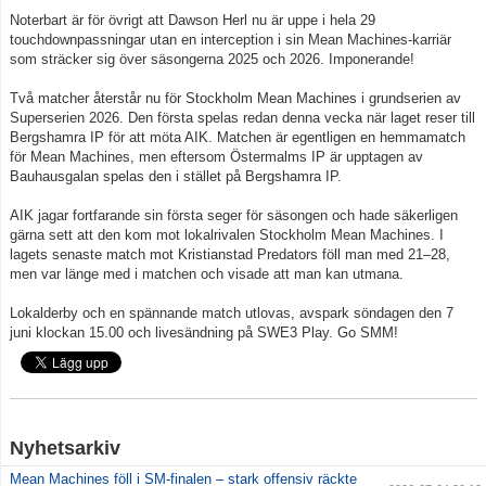
Noterbart är för övrigt att Dawson Herl nu är uppe i hela 29
touchdownpassningar utan en interception i sin Mean Machines-karriär
som sträcker sig över säsongerna 2025 och 2026. Imponerande!
Två matcher återstår nu för Stockholm Mean Machines i grundserien av
Superserien 2026. Den första spelas redan denna vecka när laget reser till
Bergshamra IP för att möta AIK. Matchen är egentligen en hemmamatch
för Mean Machines, men eftersom Östermalms IP är upptagen av
Bauhausgalan spelas den i stället på Bergshamra IP.
AIK jagar fortfarande sin första seger för säsongen och hade säkerligen
gärna sett att den kom mot lokalrivalen Stockholm Mean Machines. I
lagets senaste match mot Kristianstad Predators föll man med 21–28,
men var länge med i matchen och visade att man kan utmana.
Lokalderby och en spännande match utlovas, avspark söndagen den 7
juni klockan 15.00 och livesändning på SWE3 Play. Go SMM!
Nyhetsarkiv
Mean Machines föll i SM-finalen – stark offensiv räckte