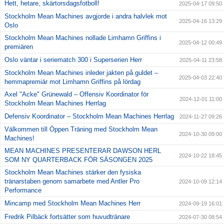
Hett, hetare, skärtorsdagsfotboll!
2025-04-17 09:50
Stockholm Mean Machines avgjorde i andra halvlek mot
2025-04-16 13:29
Oslo
Stockholm Mean Machines nollade Limhamn Griffins i
2025-04-12 00:49
premiären
Oslo väntar i seriematch 300 i Superserien Herr
2025-04-11 23:58
Stockholm Mean Machines inleder jakten på guldet –
2025-04-03 22:40
hemmapremiär mot Limhamn Griffins på lördag
Axel "Acke" Grünewald – Offensiv Koordinator för
2024-12-01 11:00
Stockholm Mean Machines Herrlag
Defensiv Koordinator – Stockholm Mean Machines Herrlag
2024-11-27 09:26
Välkommen till Öppen Träning med Stockholm Mean
2024-10-30 09:00
Machines!
MEAN MACHINES PRESENTERAR DAWSON HERL
2024-10-22 18:45
SOM NY QUARTERBACK FÖR SÄSONGEN 2025
Stockholm Mean Machines stärker den fysiska
tränarstaben genom samarbete med Antler Pro
2024-10-09 12:14
Performance
Mincamp med Stockholm Mean Machines Herr
2024-09-19 16:01
Fredrik Pilbäck fortsätter som huvudtränare
2024-07-30 08:54