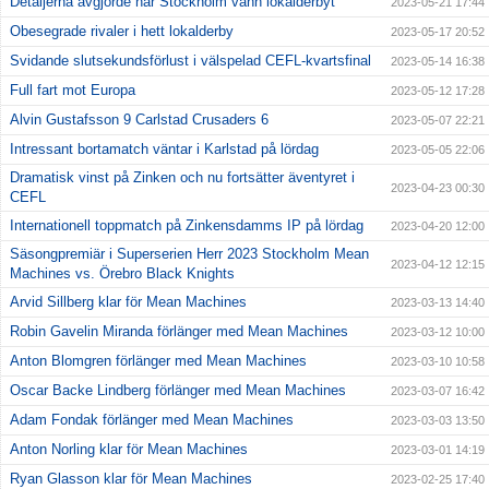
Detaljerna avgjorde när Stockholm vann lokalderbyt
2023-05-21 17:44
Obesegrade rivaler i hett lokalderby
2023-05-17 20:52
Svidande slutsekundsförlust i välspelad CEFL-kvartsfinal
2023-05-14 16:38
Full fart mot Europa
2023-05-12 17:28
Alvin Gustafsson 9 Carlstad Crusaders 6
2023-05-07 22:21
Intressant bortamatch väntar i Karlstad på lördag
2023-05-05 22:06
Dramatisk vinst på Zinken och nu fortsätter äventyret i
2023-04-23 00:30
CEFL
Internationell toppmatch på Zinkensdamms IP på lördag
2023-04-20 12:00
Säsongpremiär i Superserien Herr 2023 Stockholm Mean
2023-04-12 12:15
Machines vs. Örebro Black Knights
Arvid Sillberg klar för Mean Machines
2023-03-13 14:40
Robin Gavelin Miranda förlänger med Mean Machines
2023-03-12 10:00
Anton Blomgren förlänger med Mean Machines
2023-03-10 10:58
Oscar Backe Lindberg förlänger med Mean Machines
2023-03-07 16:42
Adam Fondak förlänger med Mean Machines
2023-03-03 13:50
Anton Norling klar för Mean Machines
2023-03-01 14:19
Ryan Glasson klar för Mean Machines
2023-02-25 17:40