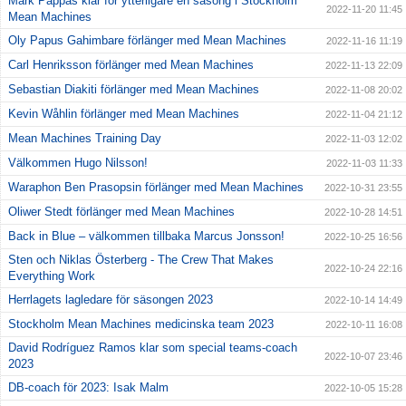
Mark Pappas klar för ytterligare en säsong i Stockholm
2022-11-20 11:45
Mean Machines
Oly Papus Gahimbare förlänger med Mean Machines
2022-11-16 11:19
Carl Henriksson förlänger med Mean Machines
2022-11-13 22:09
Sebastian Diakiti förlänger med Mean Machines
2022-11-08 20:02
Kevin Wåhlin förlänger med Mean Machines
2022-11-04 21:12
Mean Machines Training Day
2022-11-03 12:02
Välkommen Hugo Nilsson!
2022-11-03 11:33
Waraphon Ben Prasopsin förlänger med Mean Machines
2022-10-31 23:55
Oliwer Stedt förlänger med Mean Machines
2022-10-28 14:51
Back in Blue – välkommen tillbaka Marcus Jonsson!
2022-10-25 16:56
Sten och Niklas Österberg - The Crew That Makes
2022-10-24 22:16
Everything Work
Herrlagets lagledare för säsongen 2023
2022-10-14 14:49
Stockholm Mean Machines medicinska team 2023
2022-10-11 16:08
David Rodríguez Ramos klar som special teams-coach
2022-10-07 23:46
2023
DB-coach för 2023: Isak Malm
2022-10-05 15:28