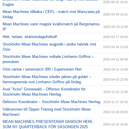
2025-05-01 14:41
Eagles
Mean Machines tillbaka i CEFL - match mot Warszawa på
2025-04-24 16:21
lördag
Mean Machines vann magisk kvällsmatch på Bergshamra
2025-04-19 11:59
IP
Hett, hetare, skärtorsdagsfotboll!
2025-04-17 09:50
Stockholm Mean Machines avgjorde i andra halvlek mot
2025-04-16 13:29
Oslo
Stockholm Mean Machines nollade Limhamn Griffins i
2025-04-12 00:49
premiären
Oslo väntar i seriematch 300 i Superserien Herr
2025-04-11 23:58
Stockholm Mean Machines inleder jakten på guldet –
2025-04-03 22:40
hemmapremiär mot Limhamn Griffins på lördag
Axel "Acke" Grünewald – Offensiv Koordinator för
2024-12-01 11:00
Stockholm Mean Machines Herrlag
Defensiv Koordinator – Stockholm Mean Machines Herrlag
2024-11-27 09:26
Välkommen till Öppen Träning med Stockholm Mean
2024-10-30 09:00
Machines!
MEAN MACHINES PRESENTERAR DAWSON HERL
2024-10-22 18:45
SOM NY QUARTERBACK FÖR SÄSONGEN 2025