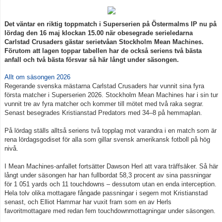
Det väntar en riktig toppmatch i Superserien på Östermalms IP nu på
lördag den 16 maj klockan 15.00 när obesegrade serieledarna
Carlstad Crusaders
gästar serietvåan
Stockholm Mean Machines
.
Förutom att lagen toppar tabellen har de också seriens två bästa
anfall och två bästa försvar så här långt under säsongen.
Allt om säsongen 2026
Regerande svenska mästarna Carlstad Crusaders har vunnit sina fyra
första matcher i Superserien 2026. Stockholm Mean Machines har i sin tur
vunnit tre av fyra matcher och kommer till mötet med två raka segrar.
Senast besegrades Kristianstad Predators med 34–8 på hemmaplan.
På lördag ställs alltså seriens två topplag mot varandra i en match som är
rena lördagsgodiset för alla som gillar svensk amerikansk fotboll på hög
nivå.
I Mean Machines-anfallet fortsätter Dawson Herl att vara träffsäker. Så här
långt under säsongen har han fullbordat 58,3 procent av sina passningar
för 1 051 yards och 11 touchdowns – dessutom utan en enda interception.
Hela tolv olika mottagare fångade passningar i segern mot Kristianstad
senast, och Elliot Hammar har vuxit fram som en av Herls
favoritmottagare med redan fem touchdownmottagningar under säsongen.