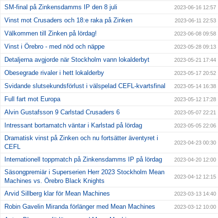
SM-final på Zinkensdamms IP den 8 juli
2023-06-16 12:57
Vinst mot Crusaders och 18:e raka på Zinken
2023-06-11 22:53
Välkommen till Zinken på lördag!
2023-06-08 09:58
Vinst i Örebro - med nöd och näppe
2023-05-28 09:13
Detaljerna avgjorde när Stockholm vann lokalderbyt
2023-05-21 17:44
Obesegrade rivaler i hett lokalderby
2023-05-17 20:52
Svidande slutsekundsförlust i välspelad CEFL-kvartsfinal
2023-05-14 16:38
Full fart mot Europa
2023-05-12 17:28
Alvin Gustafsson 9 Carlstad Crusaders 6
2023-05-07 22:21
Intressant bortamatch väntar i Karlstad på lördag
2023-05-05 22:06
Dramatisk vinst på Zinken och nu fortsätter äventyret i
2023-04-23 00:30
CEFL
Internationell toppmatch på Zinkensdamms IP på lördag
2023-04-20 12:00
Säsongpremiär i Superserien Herr 2023 Stockholm Mean
2023-04-12 12:15
Machines vs. Örebro Black Knights
Arvid Sillberg klar för Mean Machines
2023-03-13 14:40
Robin Gavelin Miranda förlänger med Mean Machines
2023-03-12 10:00