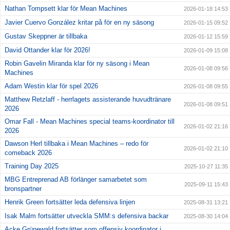
Nathan Tompsett klar för Mean Machines
2026-01-18 14:53
Javier Cuervo González kritar på för en ny säsong
2026-01-15 09:52
Gustav Skeppner är tillbaka
2026-01-12 15:59
David Ottander klar för 2026!
2026-01-09 15:08
Robin Gavelin Miranda klar för ny säsong i Mean
2026-01-08 09:56
Machines
Adam Westin klar för spel 2026
2026-01-08 09:55
Matthew Retzlaff - herrlagets assisterande huvudtränare
2026-01-08 09:51
2026
Omar Fall - Mean Machines special teams-koordinator till
2026-01-02 21:16
2026
Dawson Herl tillbaka i Mean Machines – redo för
2026-01-02 21:10
comeback 2026
Training Day 2025
2025-10-27 11:35
MBG Entreprenad AB förlänger samarbetet som
2025-09-11 15:43
bronspartner
Henrik Green fortsätter leda defensiva linjen
2025-08-31 13:21
Isak Malm fortsätter utveckla SMM:s defensiva backar
2025-08-30 14:04
Acke Grünewald fortsätter som offensiv koordinator i