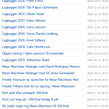
Lagbygget 2024: Peter Forss
2023-12-07 16:06
Lagbygget 2024: Oly Papus Gahimbare
2023-11-24 16:15
Lagbygget 2024: Oliwer Stedt
2023-11-16 19:20
Lagbygget 2023: Adam Westin
2023-11-12 14:55
Lagbygget 2024: Love Larsson
2023-11-07 15:45
Lagbygget 2024: Oscar Backe Lindberg
2023-11-02 11:16
Lagbygget 2024: Arvid Sillberg
2023-10-30 14:29
Lagbygget 2024: Calle Henriksson
2023-10-24 13:42
Öppen träning / Open practice 25 november
2023-10-22 10:54
Lagbygget 2024: Sebastian Diakti
2023-10-13 15:40
Mean Machines förlänger med David Rodríguez Ramos
2023-09-19 11:14
Mean Machines förlänger med OC Acke Grünewald
2023-09-11 15:47
Fredrik Hansson ny sportchef för Mean Machines Herr
2023-08-10 16:53
Fredrik Pilbäck klar för ny säsong i Mean Machines
2023-07-20 20:59
Nytt guld efter poängrik SM-final
2023-07-10 16:18
Kom och heja på - SM-final lördag 8 juli!
2023-07-04 21:31
Ny stabil seger tog Mean Machines till SM-final
2023-06-17 20:38