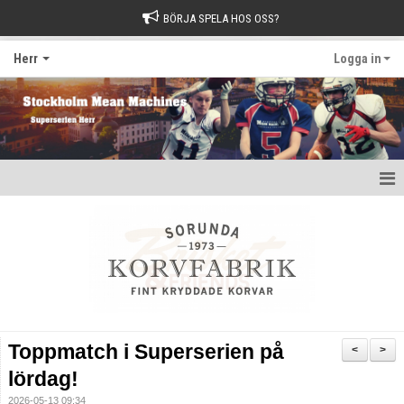
BÖRJA SPELA HOS OSS?
Herr
Logga in
Hem
Nyheter
Kalender
Kontakt
Toppmatch i Superserien på
<
>
lördag!
2026-05-13 09:34