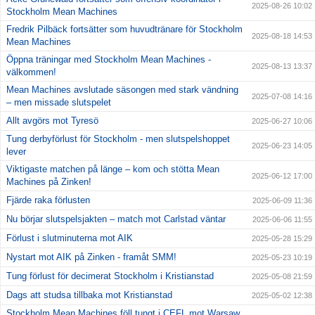
2025-08-26 10:02
Stockholm Mean Machines
Fredrik Pilbäck fortsätter som huvudtränare för Stockholm
2025-08-18 14:53
Mean Machines
Öppna träningar med Stockholm Mean Machines -
2025-08-13 13:37
välkommen!
Mean Machines avslutade säsongen med stark vändning
2025-07-08 14:16
– men missade slutspelet
Allt avgörs mot Tyresö
2025-06-27 10:06
Tung derbyförlust för Stockholm - men slutspelshoppet
2025-06-23 14:05
lever
Viktigaste matchen på länge – kom och stötta Mean
2025-06-12 17:00
Machines på Zinken!
Fjärde raka förlusten
2025-06-09 11:36
Nu börjar slutspelsjakten – match mot Carlstad väntar
2025-06-06 11:55
Förlust i slutminuterna mot AIK
2025-05-28 15:29
Nystart mot AIK på Zinken - framåt SMM!
2025-05-23 10:19
Tung förlust för decimerat Stockholm i Kristianstad
2025-05-08 21:59
Dags att studsa tillbaka mot Kristianstad
2025-05-02 12:38
Stockholm Mean Machines föll tungt i CEFL mot Warsaw