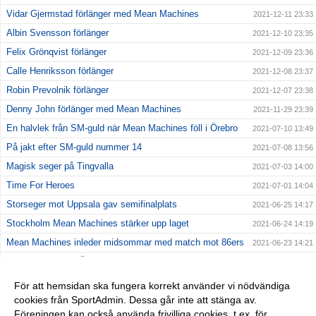
Vidar Gjermstad förlänger med Mean Machines
2021-12-11 23:33
Albin Svensson förlänger
2021-12-10 23:35
Felix Grönqvist förlänger
2021-12-09 23:36
Calle Henriksson förlänger
2021-12-08 23:37
Robin Prevolnik förlänger
2021-12-07 23:38
Denny John förlänger med Mean Machines
2021-11-29 23:39
En halvlek från SM-guld när Mean Machines föll i Örebro
2021-07-10 13:49
På jakt efter SM-guld nummer 14
2021-07-08 13:56
Magisk seger på Tingvalla
2021-07-03 14:00
Time For Heroes
2021-07-01 14:04
Storseger mot Uppsala gav semifinalplats
2021-06-25 14:17
Stockholm Mean Machines stärker upp laget
2021-06-24 14:19
Mean Machines inleder midsommar med match mot 86ers
2021-06-23 14:21
Kostsam förlust i Örebro
2021-06-20 14:23
Första matchen av två på Behrn Arena
2021-06-17 14:25
För att hemsidan ska fungera korrekt använder vi nödvändiga
cookies från SportAdmin. Dessa går inte att stänga av.
Jämn premiärseger mot Crusaders
2021-06-13 14:27
Föreningen kan också använda frivilliga cookies, t.ex. för