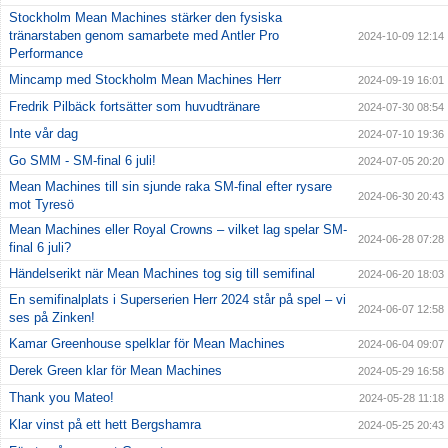
Stockholm Mean Machines stärker den fysiska
tränarstaben genom samarbete med Antler Pro
2024-10-09 12:14
Performance
Mincamp med Stockholm Mean Machines Herr
2024-09-19 16:01
Fredrik Pilbäck fortsätter som huvudtränare
2024-07-30 08:54
Inte vår dag
2024-07-10 19:36
Go SMM - SM-final 6 juli!
2024-07-05 20:20
Mean Machines till sin sjunde raka SM-final efter rysare
2024-06-30 20:43
mot Tyresö
Mean Machines eller Royal Crowns – vilket lag spelar SM-
2024-06-28 07:28
final 6 juli?
Händelserikt när Mean Machines tog sig till semifinal
2024-06-20 18:03
En semifinalplats i Superserien Herr 2024 står på spel – vi
2024-06-07 12:58
ses på Zinken!
Kamar Greenhouse spelklar för Mean Machines
2024-06-04 09:07
Derek Green klar för Mean Machines
2024-05-29 16:58
Thank you Mateo!
2024-05-28 11:18
Klar vinst på ett hett Bergshamra
2024-05-25 20:43