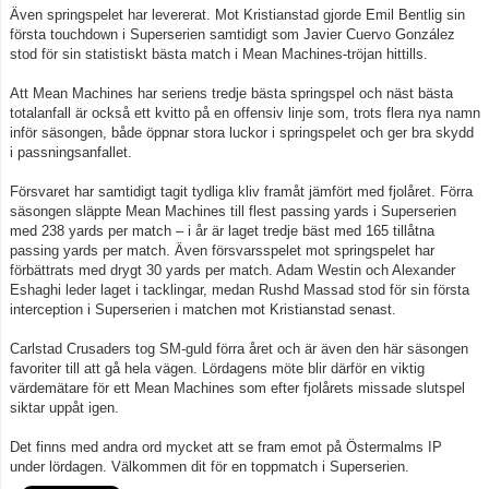
Även springspelet har levererat. Mot Kristianstad gjorde Emil Bentlig sin
första touchdown i Superserien samtidigt som Javier Cuervo González
stod för sin statistiskt bästa match i Mean Machines-tröjan hittills.
Att Mean Machines har seriens tredje bästa springspel och näst bästa
totalanfall är också ett kvitto på en offensiv linje som, trots flera nya namn
inför säsongen, både öppnar stora luckor i springspelet och ger bra skydd
i passningsanfallet.
Försvaret har samtidigt tagit tydliga kliv framåt jämfört med fjolåret. Förra
säsongen släppte Mean Machines till flest passing yards i Superserien
med 238 yards per match – i år är laget tredje bäst med 165 tillåtna
passing yards per match. Även försvarsspelet mot springspelet har
förbättrats med drygt 30 yards per match. Adam Westin och Alexander
Eshaghi leder laget i tacklingar, medan Rushd Massad stod för sin första
interception i Superserien i matchen mot Kristianstad senast.
Carlstad Crusaders tog SM-guld förra året och är även den här säsongen
favoriter till att gå hela vägen. Lördagens möte blir därför en viktig
värdemätare för ett Mean Machines som efter fjolårets missade slutspel
siktar uppåt igen.
Det finns med andra ord mycket att se fram emot på Östermalms IP
under lördagen. Välkommen dit för en toppmatch i Superserien.