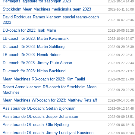
Herrlagets lagledare för säsongen 2023
2022-10-14 14:49
Stockholm Mean Machines medicinska team 2023
2022-10-11 16:08
David Rodríguez Ramos klar som special teams-coach
2022-10-07 23:46
2023
DB-coach för 2023: Isak Malm
2022-10-05 15:28
LB-coach för 2023: Martin Kwarnmark
2022-10-04 14:07
DL-coach för 2023: Martin Sohlberg
2022-09-29 08:39
LB-coach för 2023: Henrik Ridder
2022-09-27 23:31
DL-coach för 2023: Jimmy Pluto Alonso
2022-09-27 22:44
DL-coach för 2023: Niclas Backlund
2022-09-27 21:37
Mean Machines RB-coach för 2023: Kim Taalbi
2022-09-22 17:09
Robert Areno klar som RB-coach för Stockholm Mean
2022-09-20 22:25
Machines
Mean Machines WR-coach för 2023: Matthew Retzlaff
2022-09-14 08:46
Assisterande OL-coach: Stefan Björkman
2022-09-12 14:48
Assisterande OL-coach: Jesper Johansson
2022-09-09 13:51
Assisterande OL-coach: Olle Rydberg
2022-09-06 15:15
Assisterande OL-coach: Jimmy Lundqvist Kuusinen
2022-09-04 10:44