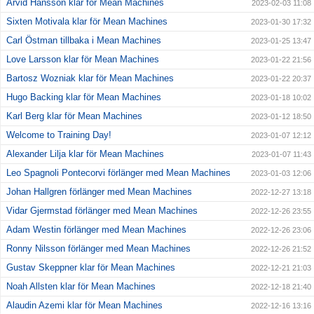
Arvid Hansson klar för Mean Machines
2023-02-03 11:08
Sixten Motivala klar för Mean Machines
2023-01-30 17:32
Carl Östman tillbaka i Mean Machines
2023-01-25 13:47
Love Larsson klar för Mean Machines
2023-01-22 21:56
Bartosz Wozniak klar för Mean Machines
2023-01-22 20:37
Hugo Backing klar för Mean Machines
2023-01-18 10:02
Karl Berg klar för Mean Machines
2023-01-12 18:50
Welcome to Training Day!
2023-01-07 12:12
Alexander Lilja klar för Mean Machines
2023-01-07 11:43
Leo Spagnoli Pontecorvi förlänger med Mean Machines
2023-01-03 12:06
Johan Hallgren förlänger med Mean Machines
2022-12-27 13:18
Vidar Gjermstad förlänger med Mean Machines
2022-12-26 23:55
Adam Westin förlänger med Mean Machines
2022-12-26 23:06
Ronny Nilsson förlänger med Mean Machines
2022-12-26 21:52
Gustav Skeppner klar för Mean Machines
2022-12-21 21:03
Noah Allsten klar för Mean Machines
2022-12-18 21:40
Alaudin Azemi klar för Mean Machines
2022-12-16 13:16