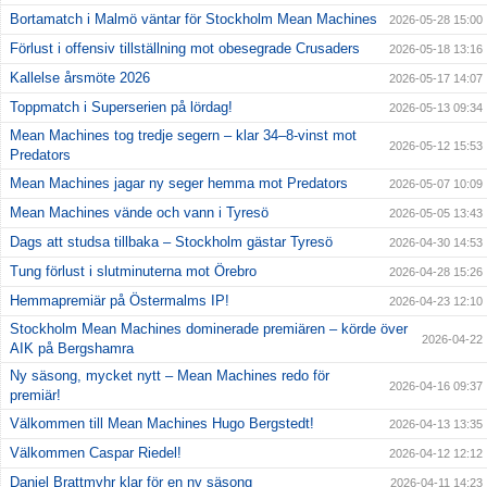
Bortamatch i Malmö väntar för Stockholm Mean Machines
2026-05-28 15:00
Förlust i offensiv tillställning mot obesegrade Crusaders
2026-05-18 13:16
Kallelse årsmöte 2026
2026-05-17 14:07
Toppmatch i Superserien på lördag!
2026-05-13 09:34
Mean Machines tog tredje segern – klar 34–8-vinst mot
2026-05-12 15:53
Predators
Mean Machines jagar ny seger hemma mot Predators
2026-05-07 10:09
Mean Machines vände och vann i Tyresö
2026-05-05 13:43
Dags att studsa tillbaka – Stockholm gästar Tyresö
2026-04-30 14:53
Tung förlust i slutminuterna mot Örebro
2026-04-28 15:26
Hemmapremiär på Östermalms IP!
2026-04-23 12:10
Stockholm Mean Machines dominerade premiären – körde över
2026-04-22
AIK på Bergshamra
Ny säsong, mycket nytt – Mean Machines redo för
2026-04-16 09:37
premiär!
Välkommen till Mean Machines Hugo Bergstedt!
2026-04-13 13:35
Välkommen Caspar Riedel!
2026-04-12 12:12
Daniel Brattmyhr klar för en ny säsong
2026-04-11 14:23