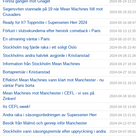
Första gången mot Gnaget
2024-05-24 12:23
Segersviten stannade på 19 när Mean Machines föll mot
2024-05-19 20:13
Crusaders
Ready for It? Toppmöte i Superserien Herr 2024
2024-05-16 08:47
Förlust i slutsekunderna efter heroisk comeback i Paris
2024-05-13 12:35
En utmaning väntar i Paris
2024-05-10 07:31
Stockholm tog fjärde raka i ett soligt Oslo
2024-05-05 23:40
Stockholms andra halvlek avgjorde i Kristianstad
2024-04-28 21:28
Information från Stockholm Mean Machines
2024-04-27 18:34
Bortapremiär i Kristianstad
2024-04-27 10:16
Effektivt Mean Machines vann klart mot Manchester - nu
2024-04-21 16:13
väntar Paris borta
Mean Machines mot Manchester i CEFL - vi ses på
2024-04-18 16:41
Zinken!
Its CEFL-week!
2024-04-15 13:40
Andra raka i säsongsinledningen av Superserien Herr
2024-04-13 21:41
Besök från Malmö och genrep inför Manchester
2024-04-12 07:42
Stockholm vann säsongspremiär efter uppryckning i andra
2024-04-07 09:31