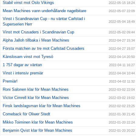
Stabil vinst mot Oslo Vikings
2022-05-15 18:24
Mean Machines vann underhållande nagelbitare
2022-05-07 22:09
Vinst i Scandinavian Cup - nu väntar Carlstad i
2022-05-04 18:49
Superserien Herr
Vinst mot Crusaders i Scandinavian Cup
2022-05-02 09:44
Alpha Jalloh tillbaka i Mean Machines
2022-04-27 15:34
Första matchen av tre mot Carlstad Crusaders
2022-04-27 15:07
Känslosam vinst mot Tyresö
2022-04-14 20:50
1 757 dagar av väntan
2022-04-11 16:27
Vinst i intensiv premiär
2022-04-04 10:44
Premiär!
2022-04-02 11:32
Roni Salonen klar för Mean Machines
2022-03-02 22:04
Victor Cimrell klar för Mean Machines
2022-03-02 19:02
Finsk landslagsman klar för Mean Machines
2022-02-02 23:25
Comeback för Oliwer Stedt
2022-01-30 21:45
Mikko Toiminen klar för Mean Machines
2022-01-20 22:24
Benjamin Qvist klar för Mean Machines
2022-01-20 20:22