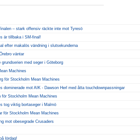
inalen – stark offensiv räckte inte mot Tyresö
r tillbaka i SM-final!
al efter makalös vändning i slutsekunderna
Örebro väntar
 grundserien med seger i Göteborg
 Mean Machines
org för Stockholm Mean Machines
 dominerade mot AIK - Dawson Herl med åtta touchdownpassningar
 för Stockholm Mean Machines
tog viktig bortaseger i Malmö
ar för Stockholm Mean Machines
llning mot obesegrade Crusaders
på lördag!