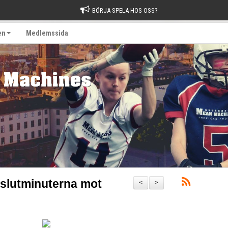
BÖRJA SPELA HOS OSS?
en
Medlemssida
i slutminuterna mot
<
>