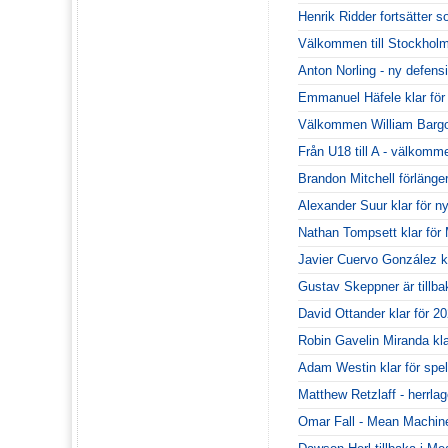
Henrik Ridder fortsätter 
Välkommen till Stockhol
Anton Norling - ny defen
Emmanuel Häfele klar fö
Välkommen William Bargo
Från U18 till A - välkommen
Brandon Mitchell förlänger
Alexander Suur klar för 
Nathan Tompsett klar fö
Javier Cuervo González kr
Gustav Skeppner är tillba
David Ottander klar för 20
Robin Gavelin Miranda kl
Adam Westin klar för spe
Matthew Retzlaff - herrla
Omar Fall - Mean Machines