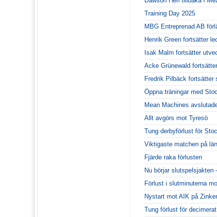
Dawson Herl tillbaka i M
Training Day 2025
MBG Entreprenad AB förl
Henrik Green fortsätter le
Isak Malm fortsätter utv
Acke Grünewald fortsätte
Fredrik Pilbäck fortsätt
Öppna träningar med Sto
Mean Machines avslutade
Allt avgörs mot Tyresö
Tung derbyförlust för Sto
Viktigaste matchen på lä
Fjärde raka förlusten
Nu börjar slutspelsjakten
Förlust i slutminuterna m
Nystart mot AIK på Zinke
Tung förlust för decimera