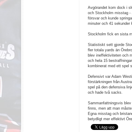
Avgörandet kom dock i slu
och Stockholm misstag -
försvar och kunde spring
minuter och 41 sekunder 
Stockholm fick en sista mö
Statistiskt sett gjorde S
fler totala yards än Örebr
blev ineffektiviteten och
och hela 15 bestraffningar
kombinerat med ett spel 
Defensivt var Adam Westi
förstärkningen från Austra
spel på den defensiva lin
och hade två sacks.
Sammanfattningsvis blev 
finns, men att man måste h
Egna misstag och bristand
betydligt mer effektivt Ör