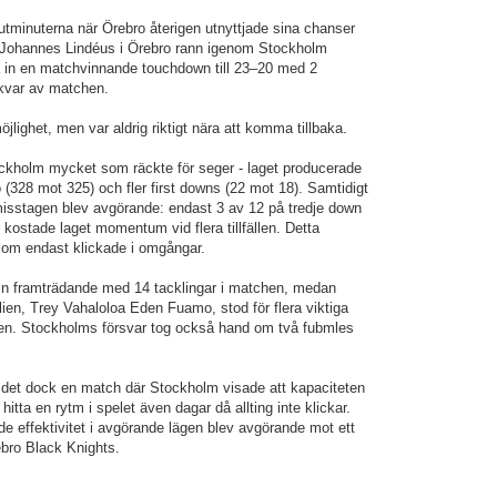
tminuterna när Örebro återigen utnyttjade sina chanser
 Johannes Lindéus i Örebro rann igenom Stockholm
a in en matchvinnande touchdown till 23–20 med 2
kvar av matchen.
jlighet, men var aldrig riktigt nära att komma tillbaka.
tockholm mycket som räckte för seger - laget producerade
o (328 mot 325) och fler first downs (22 mot 18). Samtidigt
 misstagen blev avgörande: endast 3 av 12 på tredje down
 kostade laget momentum vid flera tillfällen. Detta
som endast klickade i omgångar.
n framträdande med 14 tacklingar i matchen, medan
lien, Trey Vahaloloa Eden Fuamo, stod för flera viktiga
jen. Stockholms försvar tog också hand om två fubmles
det dock en match där Stockholm visade att kapaciteten
itta en rytm i spelet även dagar då allting inte klickar.
e effektivitet i avgörande lägen blev avgörande mot ett
ebro Black Knights.