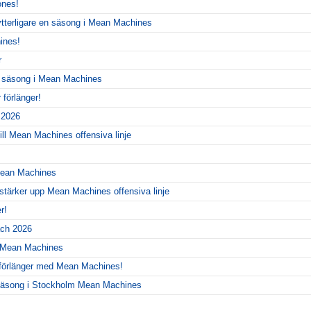
ones!
ytterligare en säsong i Mean Machines
ines!
r
y säsong i Mean Machines
förlänger!
r 2026
ill Mean Machines offensiva linje
 Mean Machines
 stärker upp Mean Machines offensiva linje
r!
ch 2026
r Mean Machines
 förlänger med Mean Machines!
y säsong i Stockholm Mean Machines
!