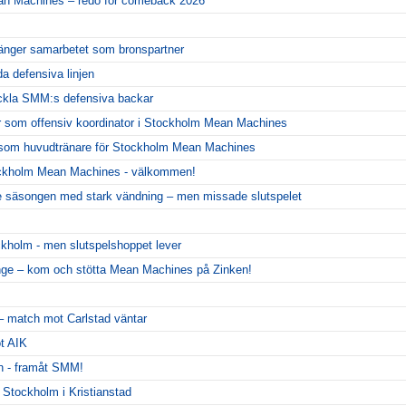
ean Machines – redo för comeback 2026
änger samarbetet som bronspartner
da defensiva linjen
eckla SMM:s defensiva backar
r som offensiv koordinator i Stockholm Mean Machines
er som huvudtränare för Stockholm Mean Machines
ckholm Mean Machines - välkommen!
 säsongen med stark vändning – men missade slutspelet
ckholm - men slutspelshoppet lever
nge – kom och stötta Mean Machines på Zinken!
 – match mot Carlstad väntar
ot AIK
n - framåt SMM!
t Stockholm i Kristianstad