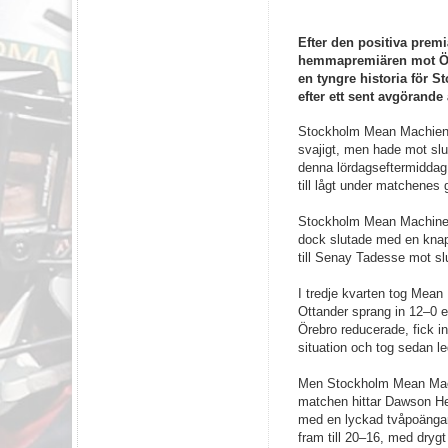
Efter den positiva prem
hemmapremiären mot Öre
en tyngre historia för
efter ett sent avgörande
Stockholm Mean Machiens
svajigt, men hade mot slu
denna lördagseftermiddag d
till lågt under matchenes 
Stockholm Mean Machines h
dock slutade med en knap
till Senay Tadesse mot sl
I tredje kvarten tog Mean
Ottander sprang in 12–0 e
Örebro reducerade, fick in
situation och tog sedan le
Men Stockholm Mean Mach
matchen hittar Dawson He
med en lyckad tvåpoängar
fram till 20–16, med drygt