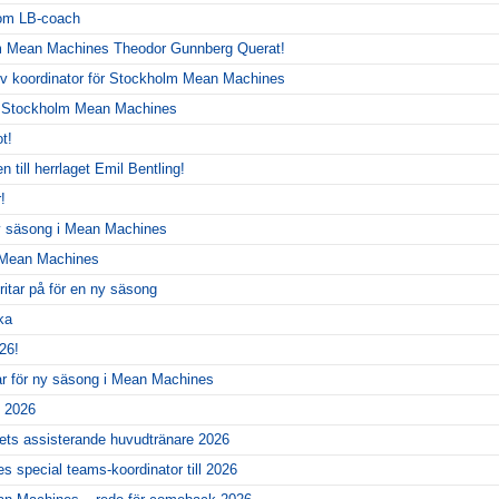
som LB-coach
m Mean Machines Theodor Gunnberg Querat!
siv koordinator för Stockholm Mean Machines
r Stockholm Mean Machines
t!
 till herrlaget Emil Bentling!
!
ny säsong i Mean Machines
r Mean Machines
itar på för en ny säsong
ka
26!
ar för ny säsong i Mean Machines
l 2026
gets assisterande huvudtränare 2026
 special teams-koordinator till 2026