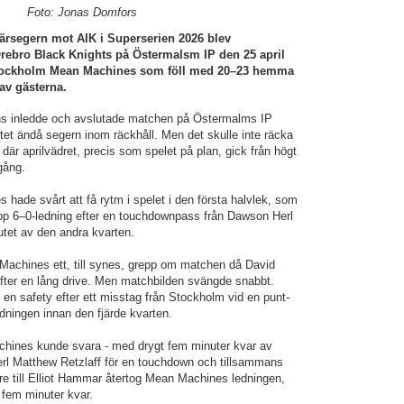
Foto: Jonas Domfors
iärsegern mot AIK i Superserien 2026 blev
bro Black Knights på Östermalsm IP den 25 april
 Stockholm Mean Machines som föll med 20–23 hemma
 av gästerna.
 inledde och avslutade matchen på Östermalms IP
tet ändå segern inom räckhåll. Men det skulle inte räcka
är aprilvädret, precis som spelet på plan, gick från högt
gång.
ade svårt att få rytm i spelet i den första halvlek, som
p 6–0-ledning efter en touchdownpass från Dawson Herl
utet av den andra kvarten.
 Machines ett, till synes, grepp om matchen då David
fter en lång drive. Men matchbilden svängde snabbt.
 en safety efter ett misstag från Stockholm vid en punt-
dningen innan den fjärde kvarten.
ines kunde svara - med drygt fem minuter kvar av
rl Matthew Retzlaff för en touchdown och tillsammans
e till Elliot Hammar återtog Mean Machines ledningen,
 fem minuter kvar.