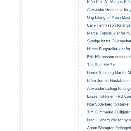
Från U till A - Mattias Piñ
Alexander Green klar för 
Ung talang till Mean Mach
Calle Henriksson förlänge
Marcel Fondak klar för n
Sverige bästa OL-coacher 
Hilmer Burgstaller klar fö
Erik Håkansson ansluter t
The Real MVP:s
Daniel Sahlberg klar för
Björn Jertfelt Gustafsson
Alexander Eshagi förlänge
Lasse Häkkinen - RB Coa
Noa Söderberg förstärke
Tim Glimmerud Gullbjörk
Isac Lilleberg klar för n
Anton Blomgren förlänger