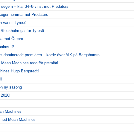
 segern – klar 34–8-vinst mot Predators
seger hemma mot Predators
 vann i Tyresö
– Stockholm gästar Tyresö
rna mot Örebro
alms IP!
 dominerade premiären – körde över AIK på Bergshamra
 Mean Machines redo för premiär!
hines Hugo Bergstedt!
l!
 en ny säsong
 2026!
ean Machines
r med Mean Machines