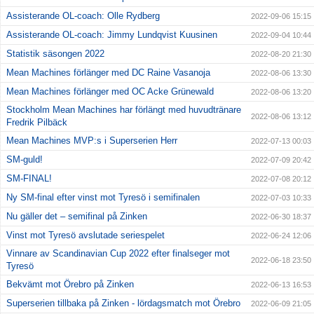
Assisterande OL-coach: Olle Rydberg
2022-09-06 15:15
Assisterande OL-coach: Jimmy Lundqvist Kuusinen
2022-09-04 10:44
Statistik säsongen 2022
2022-08-20 21:30
Mean Machines förlänger med DC Raine Vasanoja
2022-08-06 13:30
Mean Machines förlänger med OC Acke Grünewald
2022-08-06 13:20
Stockholm Mean Machines har förlängt med huvudtränare
2022-08-06 13:12
Fredrik Pilbäck
Mean Machines MVP:s i Superserien Herr
2022-07-13 00:03
SM-guld!
2022-07-09 20:42
SM-FINAL!
2022-07-08 20:12
Ny SM-final efter vinst mot Tyresö i semifinalen
2022-07-03 10:33
Nu gäller det – semifinal på Zinken
2022-06-30 18:37
Vinst mot Tyresö avslutade seriespelet
2022-06-24 12:06
Vinnare av Scandinavian Cup 2022 efter finalseger mot
2022-06-18 23:50
Tyresö
Bekvämt mot Örebro på Zinken
2022-06-13 16:53
Superserien tillbaka på Zinken - lördagsmatch mot Örebro
2022-06-09 21:05