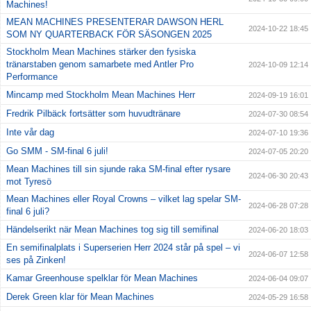
Machines!
MEAN MACHINES PRESENTERAR DAWSON HERL
2024-10-22 18:45
SOM NY QUARTERBACK FÖR SÄSONGEN 2025
Stockholm Mean Machines stärker den fysiska
tränarstaben genom samarbete med Antler Pro
2024-10-09 12:14
Performance
Mincamp med Stockholm Mean Machines Herr
2024-09-19 16:01
Fredrik Pilbäck fortsätter som huvudtränare
2024-07-30 08:54
Inte vår dag
2024-07-10 19:36
Go SMM - SM-final 6 juli!
2024-07-05 20:20
Mean Machines till sin sjunde raka SM-final efter rysare
2024-06-30 20:43
mot Tyresö
Mean Machines eller Royal Crowns – vilket lag spelar SM-
2024-06-28 07:28
final 6 juli?
Händelserikt när Mean Machines tog sig till semifinal
2024-06-20 18:03
En semifinalplats i Superserien Herr 2024 står på spel – vi
2024-06-07 12:58
ses på Zinken!
Kamar Greenhouse spelklar för Mean Machines
2024-06-04 09:07
Derek Green klar för Mean Machines
2024-05-29 16:58