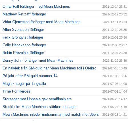
Omar Fall förlänger med Mean Machines
2021-12-14 23:31
Matthew Retlzaff förlänger
2021-12-12 23:32
Vidar Gjermstad förlänger med Mean Machines
2021-12-11 23:33
Albin Svensson förlänger
2021-12-10 23:35
Felix Grönqvist förlänger
2021-12-09 23:36
Calle Henriksson förlänger
2021-12-08 23:37
Robin Prevolnik förlänger
2021-12-07 23:38
Denny John förlänger med Mean Machines
2021-11-29 23:39
En halvlek från SM-guld när Mean Machines föll i Örebro
2021-07-10 13:49
På jakt efter SM-guld nummer 14
2021-07-08 13:56
Magisk seger på Tingvalla
2021-07-03 14:00
Time For Heroes
2021-07-01 14:04
Storseger mot Uppsala gav semifinalplats
2021-06-25 14:17
Stockholm Mean Machines stärker upp laget
2021-06-24 14:19
Mean Machines inleder midsommar med match mot 86ers
2021-06-23 14:21
Kostsam förlust i Örebro
2021-06-20 14:23