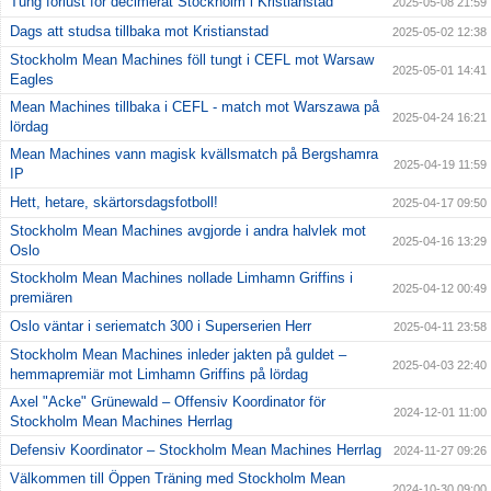
Tung förlust för decimerat Stockholm i Kristianstad
2025-05-08 21:59
Dags att studsa tillbaka mot Kristianstad
2025-05-02 12:38
Stockholm Mean Machines föll tungt i CEFL mot Warsaw
2025-05-01 14:41
Eagles
Mean Machines tillbaka i CEFL - match mot Warszawa på
2025-04-24 16:21
lördag
Mean Machines vann magisk kvällsmatch på Bergshamra
2025-04-19 11:59
IP
Hett, hetare, skärtorsdagsfotboll!
2025-04-17 09:50
Stockholm Mean Machines avgjorde i andra halvlek mot
2025-04-16 13:29
Oslo
Stockholm Mean Machines nollade Limhamn Griffins i
2025-04-12 00:49
premiären
Oslo väntar i seriematch 300 i Superserien Herr
2025-04-11 23:58
Stockholm Mean Machines inleder jakten på guldet –
2025-04-03 22:40
hemmapremiär mot Limhamn Griffins på lördag
Axel "Acke" Grünewald – Offensiv Koordinator för
2024-12-01 11:00
Stockholm Mean Machines Herrlag
Defensiv Koordinator – Stockholm Mean Machines Herrlag
2024-11-27 09:26
Välkommen till Öppen Träning med Stockholm Mean
2024-10-30 09:00