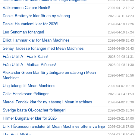
Välkommen Caspar Riedel!
2026-04-12 12:12
Daniel Brattmyhr klar för en ny säsong
2026-04-11 14:23
Daniel Hautaniemi klar för 2026!
2026-04-10 17:26
Leo Sundman förlänger!
2026-04-10 17:24
Elliot Hammar klar för Mean Machines
2026-04-09 15:43
Senay Tadesse förlänger med Mean Machines
2026-04-09 09:43
Från U till A - Frank Kahn!
2026-04-08 11:31
Från U till A - Mattias Piñones!
2026-04-08 11:30
Alexander Green klar för ytterligare en säsong i Mean
2026-04-07 16:56
Machines
Ung talang till Mean Machines!
2026-04-07 10:19
Calle Henriksson förlänger
2026-04-04 11:53
Marcel Fondak klar för ny säsong i Mean Machines
2026-04-02 15:38
Sverige bästa OL-coacher förlänger!
2026-03-25 15:34
Hilmer Burgstaller klar för 2026
2026-03-21 14:00
Erik Håkansson ansluter till Mean Machines offensiva linje
2026-03-18 17:00
The Real MVP:s
2026-03-15 10:42