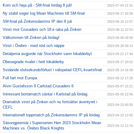
Kom och heja på - SM-final lördag 8 juli!
2023-07-04 21:31
Ny stabil seger tog Mean Machines till SM-final
2023-06-17 20:38
SM-final på Zinkensdamms IP den 8 juli
2023-06-16 12:57
Vinst mot Crusaders och 18:e raka på Zinken
2023-06-11 22:53
Välkommen till Zinken på lördag!
2023-06-08 09:58
Vinst i Örebro - med nöd och näppe
2023-05-28 09:13
Detaljerna avgjorde när Stockholm vann lokalderbyt
2023-05-21 17:44
Obesegrade rivaler i hett lokalderby
2023-05-17 20:52
Svidande slutsekundsförlust i välspelad CEFL-kvartsfinal
2023-05-14 16:38
Full fart mot Europa
2023-05-12 17:28
Alvin Gustafsson 9 Carlstad Crusaders 6
2023-05-07 22:21
Intressant bortamatch väntar i Karlstad på lördag
2023-05-05 22:06
Dramatisk vinst på Zinken och nu fortsätter äventyret i
2023-04-23 00:30
CEFL
Internationell toppmatch på Zinkensdamms IP på lördag
2023-04-20 12:00
Säsongpremiär i Superserien Herr 2023 Stockholm Mean
2023-04-12 12:15
Machines vs. Örebro Black Knights