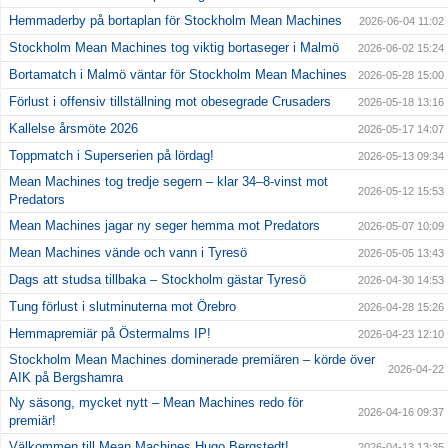
Hemmaderby på bortaplan för Stockholm Mean Machines
2026-06-04 11:02
Stockholm Mean Machines tog viktig bortaseger i Malmö
2026-06-02 15:24
Bortamatch i Malmö väntar för Stockholm Mean Machines
2026-05-28 15:00
Förlust i offensiv tillställning mot obesegrade Crusaders
2026-05-18 13:16
Kallelse årsmöte 2026
2026-05-17 14:07
Toppmatch i Superserien på lördag!
2026-05-13 09:34
Mean Machines tog tredje segern – klar 34–8-vinst mot
2026-05-12 15:53
Predators
Mean Machines jagar ny seger hemma mot Predators
2026-05-07 10:09
Mean Machines vände och vann i Tyresö
2026-05-05 13:43
Dags att studsa tillbaka – Stockholm gästar Tyresö
2026-04-30 14:53
Tung förlust i slutminuterna mot Örebro
2026-04-28 15:26
Hemmapremiär på Östermalms IP!
2026-04-23 12:10
Stockholm Mean Machines dominerade premiären – körde över
2026-04-22
AIK på Bergshamra
Ny säsong, mycket nytt – Mean Machines redo för
2026-04-16 09:37
premiär!
Välkommen till Mean Machines Hugo Bergstedt!
2026-04-13 13:35