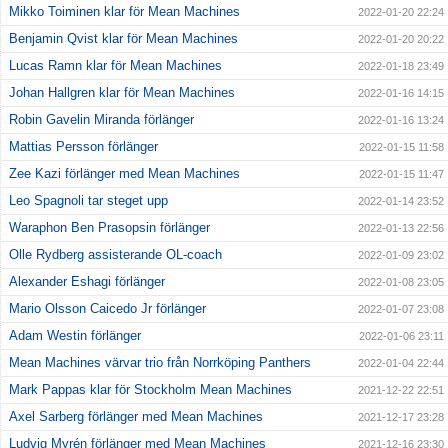
Mikko Toiminen klar för Mean Machines
2022-01-20 22:24
Benjamin Qvist klar för Mean Machines
2022-01-20 20:22
Lucas Ramn klar för Mean Machines
2022-01-18 23:49
Johan Hallgren klar för Mean Machines
2022-01-16 14:15
Robin Gavelin Miranda förlänger
2022-01-16 13:24
Mattias Persson förlänger
2022-01-15 11:58
Zee Kazi förlänger med Mean Machines
2022-01-15 11:47
Leo Spagnoli tar steget upp
2022-01-14 23:52
Waraphon Ben Prasopsin förlänger
2022-01-13 22:56
Olle Rydberg assisterande OL-coach
2022-01-09 23:02
Alexander Eshagi förlänger
2022-01-08 23:05
Mario Olsson Caicedo Jr förlänger
2022-01-07 23:08
Adam Westin förlänger
2022-01-06 23:11
Mean Machines värvar trio från Norrköping Panthers
2022-01-04 22:44
Mark Pappas klar för Stockholm Mean Machines
2021-12-22 22:51
Axel Sarberg förlänger med Mean Machines
2021-12-17 23:28
Ludvig Myrén förlänger med Mean Machines
2021-12-16 23:30