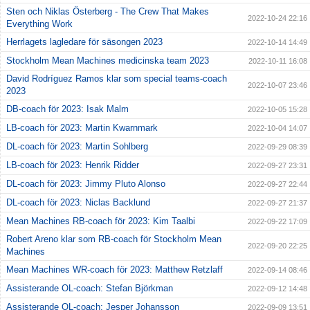
Sten och Niklas Österberg - The Crew That Makes
2022-10-24 22:16
Everything Work
Herrlagets lagledare för säsongen 2023
2022-10-14 14:49
Stockholm Mean Machines medicinska team 2023
2022-10-11 16:08
David Rodríguez Ramos klar som special teams-coach
2022-10-07 23:46
2023
DB-coach för 2023: Isak Malm
2022-10-05 15:28
LB-coach för 2023: Martin Kwarnmark
2022-10-04 14:07
DL-coach för 2023: Martin Sohlberg
2022-09-29 08:39
LB-coach för 2023: Henrik Ridder
2022-09-27 23:31
DL-coach för 2023: Jimmy Pluto Alonso
2022-09-27 22:44
DL-coach för 2023: Niclas Backlund
2022-09-27 21:37
Mean Machines RB-coach för 2023: Kim Taalbi
2022-09-22 17:09
Robert Areno klar som RB-coach för Stockholm Mean
2022-09-20 22:25
Machines
Mean Machines WR-coach för 2023: Matthew Retzlaff
2022-09-14 08:46
Assisterande OL-coach: Stefan Björkman
2022-09-12 14:48
Assisterande OL-coach: Jesper Johansson
2022-09-09 13:51