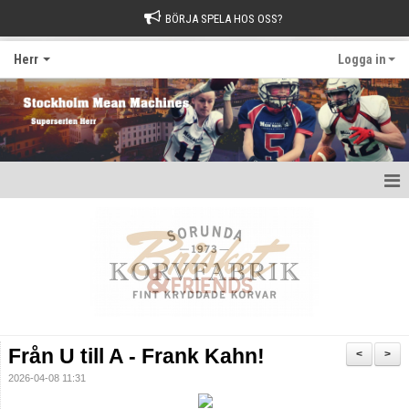
BÖRJA SPELA HOS OSS?
Herr
Logga in
Hem
Nyheter
Kalender
Kontakt
Från U till A - Frank Kahn!
<
>
2026-04-08 11:31