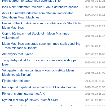
Henrik Green fortsätter leda defensiva linjen
2025-08-31 13:21
Isak Malm fortsätter utveckla SMM:s defensiva backar
2025-08-30 14:04
Acke Grünewald fortsätter som offensiv koordinator i
2025-08-26 10:02
Stockholm Mean Machines
Fredrik Pilbäck fortsätter som huvudtränare för Stockholm
2025-08-18 14:53
Mean Machines
Öppna träningar med Stockholm Mean Machines -
2025-08-13 13:37
välkommen!
Mean Machines avslutade säsongen med stark vändning
2025-07-08 14:16
– men missade slutspelet
Allt avgörs mot Tyresö
2025-06-27 10:06
Tung derbyförlust för Stockholm - men slutspelshoppet
2025-06-23 14:05
lever
Viktigaste matchen på länge – kom och stötta Mean
2025-06-12 17:00
Machines på Zinken!
Fjärde raka förlusten
2025-06-09 11:36
Nu börjar slutspelsjakten – match mot Carlstad väntar
2025-06-06 11:55
Förlust i slutminuterna mot AIK
2025-05-28 15:29
Nystart mot AIK på Zinken - framåt SMM!
2025-05-23 10:19