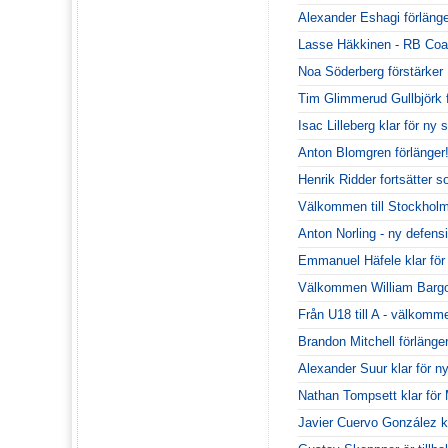
Alexander Eshagi förlänge
Lasse Häkkinen - RB Coa
Noa Söderberg förstärke
Tim Glimmerud Gullbjörk
Isac Lilleberg klar för n
Anton Blomgren förlänger
Henrik Ridder fortsätter 
Välkommen till Stockhol
Anton Norling - ny defen
Emmanuel Häfele klar fö
Välkommen William Bargo
Från U18 till A - välkommen
Brandon Mitchell förlänger
Alexander Suur klar för 
Nathan Tompsett klar fö
Javier Cuervo González kr