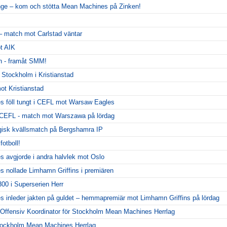
nge – kom och stötta Mean Machines på Zinken!
 – match mot Carlstad väntar
ot AIK
n - framåt SMM!
t Stockholm i Kristianstad
ot Kristianstad
 föll tungt i CEFL mot Warsaw Eagles
i CEFL - match mot Warszawa på lördag
sk kvällsmatch på Bergshamra IP
fotboll!
avgjorde i andra halvlek mot Oslo
nollade Limhamn Griffins i premiären
300 i Superserien Herr
inleder jakten på guldet – hemmapremiär mot Limhamn Griffins på lördag
Offensiv Koordinator för Stockholm Mean Machines Herrlag
Stockholm Mean Machines Herrlag