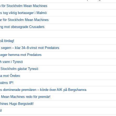
 för Stockholm Mean Machines
tog viktig bortaseger i Malmö
ar för Stockholm Mean Machines
llning mot obesegrade Crusaders
på lördag!
 segern – klar 34–8-vinst mot Predators
seger hemma mot Predators
 vann i Tyresö
– Stockholm gästar Tyresö
rna mot Örebro
alms IP!
 dominerade premiären – körde över AIK på Bergshamra
 Mean Machines redo för premiär!
hines Hugo Bergstedt!
l!