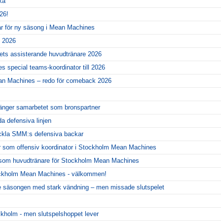
ka
26!
ar för ny säsong i Mean Machines
l 2026
gets assisterande huvudtränare 2026
 special teams-koordinator till 2026
ean Machines – redo för comeback 2026
änger samarbetet som bronspartner
da defensiva linjen
eckla SMM:s defensiva backar
r som offensiv koordinator i Stockholm Mean Machines
er som huvudtränare för Stockholm Mean Machines
ckholm Mean Machines - välkommen!
 säsongen med stark vändning – men missade slutspelet
ckholm - men slutspelshoppet lever