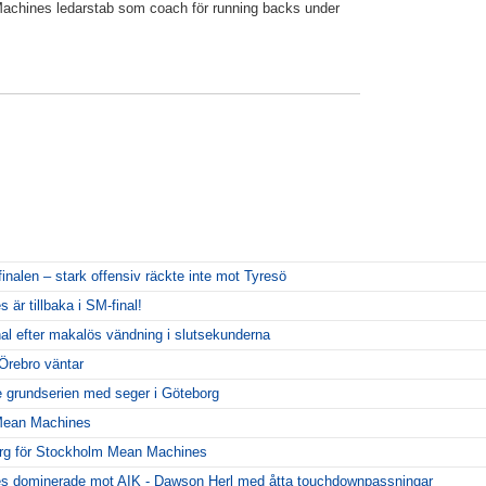
 Machines ledarstab som coach för running backs under
inalen – stark offensiv räckte inte mot Tyresö
r tillbaka i SM-final!
al efter makalös vändning i slutsekunderna
Örebro väntar
 grundserien med seger i Göteborg
 Mean Machines
org för Stockholm Mean Machines
 dominerade mot AIK - Dawson Herl med åtta touchdownpassningar