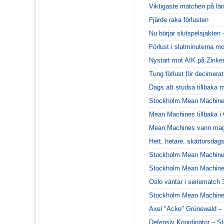
Viktigaste matchen på lä
Fjärde raka förlusten
Nu börjar slutspelsjakten
Förlust i slutminuterna m
Nystart mot AIK på Zinke
Tung förlust för decimera
Dags att studsa tillbaka m
Stockholm Mean Machines
Mean Machines tillbaka 
Mean Machines vann magi
Hett, hetare, skärtorsdags
Stockholm Mean Machines 
Stockholm Mean Machines 
Oslo väntar i seriematch 
Stockholm Mean Machines 
Axel "Acke" Grünewald – 
Defensiv Koordinator – 