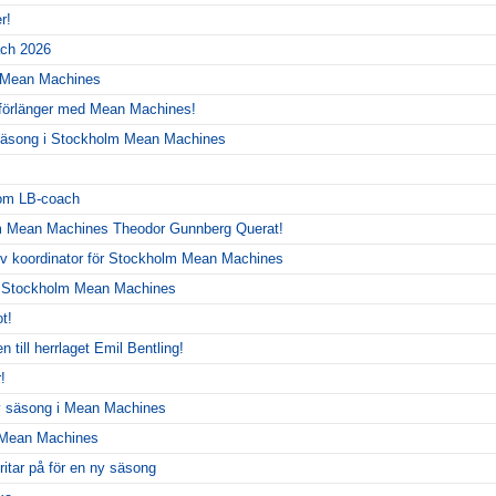
r!
ch 2026
r Mean Machines
 förlänger med Mean Machines!
y säsong i Stockholm Mean Machines
!
som LB-coach
m Mean Machines Theodor Gunnberg Querat!
siv koordinator för Stockholm Mean Machines
r Stockholm Mean Machines
t!
 till herrlaget Emil Bentling!
!
ny säsong i Mean Machines
r Mean Machines
itar på för en ny säsong