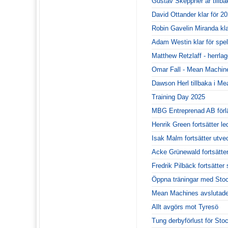
Gustav Skeppner är tillba
David Ottander klar för 20
Robin Gavelin Miranda kl
Adam Westin klar för spe
Matthew Retzlaff - herrla
Omar Fall - Mean Machines
Dawson Herl tillbaka i M
Training Day 2025
MBG Entreprenad AB förl
Henrik Green fortsätter le
Isak Malm fortsätter utv
Acke Grünewald fortsätte
Fredrik Pilbäck fortsätt
Öppna träningar med Sto
Mean Machines avslutade
Allt avgörs mot Tyresö
Tung derbyförlust för Sto