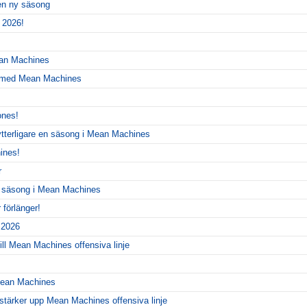
 en ny säsong
 2026!
ean Machines
r med Mean Machines
ones!
ytterligare en säsong i Mean Machines
ines!
r
y säsong i Mean Machines
förlänger!
r 2026
ill Mean Machines offensiva linje
 Mean Machines
 stärker upp Mean Machines offensiva linje