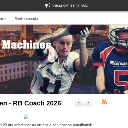
BÖRJA SPELA HOS OSS?
en
Medlemssida
en - RB Coach 2026
<
>
n 20 års erfarenhet av att spela och coacha amerikansk