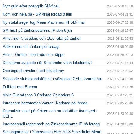
Nytt guld efter poängrik SM-final
2023-07-10 16:18
Kom och heja på - SM-final lördag 8 juli!
2023-07-04 21:31
Ny stabil seger tog Mean Machines till SM-final
2023-06-17 20:38
SM-final på Zinkensdamms IP den 8 juli
2023-06-16 12:57
Vinst mot Crusaders och 18:e raka på Zinken
2023-06-11 22:53
Välkommen till Zinken på lördag!
2023-06-08 09:58
Vinst i Örebro - med nöd och näppe
2023-05-28 09:13
Detaljerna avgjorde när Stockholm vann lokalderbyt
2023-05-21 17:44
Obesegrade rivaler i hett lokalderby
2023-05-17 20:52
Svidande slutsekundsförlust i välspelad CEFL-kvartsfinal
2023-05-14 16:38
Full fart mot Europa
2023-05-12 17:28
Alvin Gustafsson 9 Carlstad Crusaders 6
2023-05-07 22:21
Intressant bortamatch väntar i Karlstad på lördag
2023-05-05 22:06
Dramatisk vinst på Zinken och nu fortsätter äventyret i
2023-04-23 00:30
CEFL
Internationell toppmatch på Zinkensdamms IP på lördag
2023-04-20 12:00
Säsongpremiär i Superserien Herr 2023 Stockholm Mean