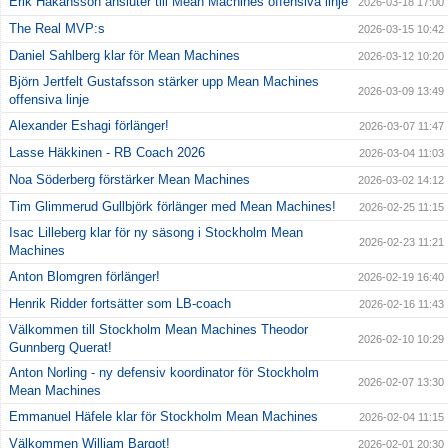
Erik Håkansson ansluter till Mean Machines offensiva linje
2026-03-18 17:00
The Real MVP:s
2026-03-15 10:42
Daniel Sahlberg klar för Mean Machines
2026-03-12 10:20
Björn Jertfelt Gustafsson stärker upp Mean Machines
2026-03-09 13:49
offensiva linje
Alexander Eshagi förlänger!
2026-03-07 11:47
Lasse Häkkinen - RB Coach 2026
2026-03-04 11:03
Noa Söderberg förstärker Mean Machines
2026-03-02 14:12
Tim Glimmerud Gullbjörk förlänger med Mean Machines!
2026-02-25 11:15
Isac Lilleberg klar för ny säsong i Stockholm Mean
2026-02-23 11:21
Machines
Anton Blomgren förlänger!
2026-02-19 16:40
Henrik Ridder fortsätter som LB-coach
2026-02-16 11:43
Välkommen till Stockholm Mean Machines Theodor
2026-02-10 10:29
Gunnberg Querat!
Anton Norling - ny defensiv koordinator för Stockholm
2026-02-07 13:30
Mean Machines
Emmanuel Häfele klar för Stockholm Mean Machines
2026-02-04 11:15
Välkommen William Bargot!
2026-02-01 20:30