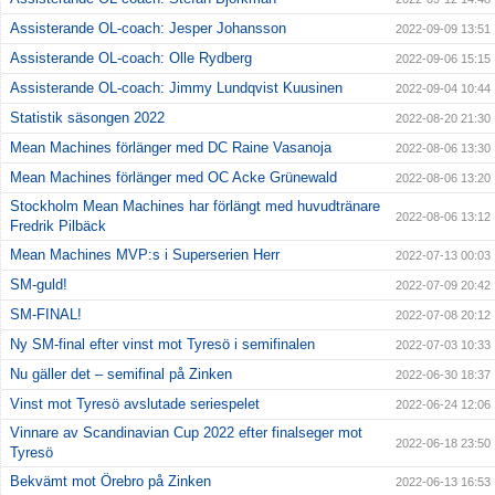
Assisterande OL-coach: Jesper Johansson
2022-09-09 13:51
Assisterande OL-coach: Olle Rydberg
2022-09-06 15:15
Assisterande OL-coach: Jimmy Lundqvist Kuusinen
2022-09-04 10:44
Statistik säsongen 2022
2022-08-20 21:30
Mean Machines förlänger med DC Raine Vasanoja
2022-08-06 13:30
Mean Machines förlänger med OC Acke Grünewald
2022-08-06 13:20
Stockholm Mean Machines har förlängt med huvudtränare
2022-08-06 13:12
Fredrik Pilbäck
Mean Machines MVP:s i Superserien Herr
2022-07-13 00:03
SM-guld!
2022-07-09 20:42
SM-FINAL!
2022-07-08 20:12
Ny SM-final efter vinst mot Tyresö i semifinalen
2022-07-03 10:33
Nu gäller det – semifinal på Zinken
2022-06-30 18:37
Vinst mot Tyresö avslutade seriespelet
2022-06-24 12:06
Vinnare av Scandinavian Cup 2022 efter finalseger mot
2022-06-18 23:50
Tyresö
Bekvämt mot Örebro på Zinken
2022-06-13 16:53