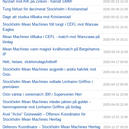
Nystart mot AIK på Zinken - framåt SMM!
2025-05-23 10:19
Tung förlust för decimerat Stockholm i Kristianstad
2025-05-08 21:59
Dags att studsa tillbaka mot Kristianstad
2025-05-02 12:38
Stockholm Mean Machines föll tungt i CEFL mot Warsaw
2025-05-01 14:41
Eagles
Mean Machines tillbaka i CEFL - match mot Warszawa på
2025-04-24 16:21
lördag
Mean Machines vann magisk kvällsmatch på Bergshamra
2025-04-19 11:59
IP
Hett, hetare, skärtorsdagsfotboll!
2025-04-17 09:50
Stockholm Mean Machines avgjorde i andra halvlek mot
2025-04-16 13:29
Oslo
Stockholm Mean Machines nollade Limhamn Griffins i
2025-04-12 00:49
premiären
Oslo väntar i seriematch 300 i Superserien Herr
2025-04-11 23:58
Stockholm Mean Machines inleder jakten på guldet –
2025-04-03 22:40
hemmapremiär mot Limhamn Griffins på lördag
Axel "Acke" Grünewald – Offensiv Koordinator för
2024-12-01 11:00
Stockholm Mean Machines Herrlag
Defensiv Koordinator – Stockholm Mean Machines Herrlag
2024-11-27 09:26