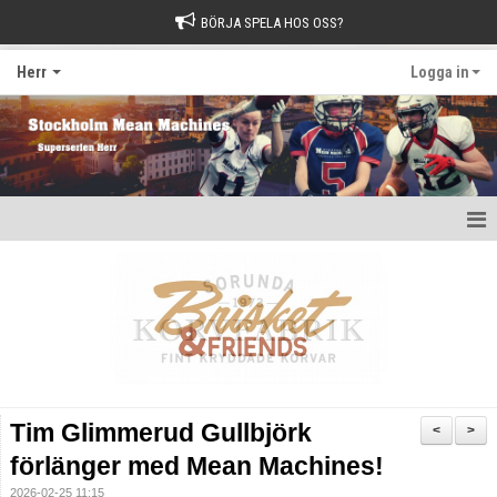
BÖRJA SPELA HOS OSS?
Herr
Logga in
Hem
Nyheter
Kalender
Kontakt
Tim Glimmerud Gullbjörk
<
>
förlänger med Mean Machines!
2026-02-25 11:15