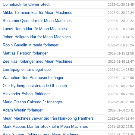
Comeback för Oliwer Stedt
2022-01-30 21:45
Mikko Toiminen klar för Mean Machines
2022-01-20 22:24
Benjamin Qvist klar för Mean Machines
2022-01-20 20:22
Lucas Ramn klar för Mean Machines
2022-01-18 23:49
Johan Hallgren klar för Mean Machines
2022-01-16 14:15
Robin Gavelin Miranda förlänger
2022-01-16 13:24
Mattias Persson förlänger
2022-01-15 11:58
Zee Kazi förlänger med Mean Machines
2022-01-15 11:47
Leo Spagnoli tar steget upp
2022-01-14 23:52
Waraphon Ben Prasopsin förlänger
2022-01-13 22:56
Olle Rydberg assisterande OL-coach
2022-01-09 23:02
Alexander Eshagi förlänger
2022-01-08 23:05
Mario Olsson Caicedo Jr förlänger
2022-01-07 23:08
Adam Westin förlänger
2022-01-06 23:11
Mean Machines värvar trio från Norrköping Panthers
2022-01-04 22:44
Mark Pappas klar för Stockholm Mean Machines
2021-12-22 22:51
Axel Sarberg förlänger med Mean Machines
2021-12-17 23:28