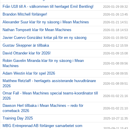
Från U18 till A - välkommen till herrlaget Emil Bentling!
2026-01-29 09:32
Brandon Mitchell förlänger!
2026-01-26 13:45
Alexander Suur klar för ny säsong i Mean Machines
2026-01-21 14:51
Nathan Tompsett klar för Mean Machines
2026-01-18 14:53
Javier Cuervo González kritar på för en ny säsong
2026-01-15 09:52
Gustav Skeppner är tillbaka
2026-01-12 15:59
David Ottander klar för 2026!
2026-01-09 15:08
Robin Gavelin Miranda klar för ny säsong i Mean
2026-01-08 09:56
Machines
Adam Westin klar för spel 2026
2026-01-08 09:55
Matthew Retzlaff - herrlagets assisterande huvudtränare
2026-01-08 09:51
2026
Omar Fall - Mean Machines special teams-koordinator till
2026-01-02 21:16
2026
Dawson Herl tillbaka i Mean Machines – redo för
2026-01-02 21:10
comeback 2026
Training Day 2025
2025-10-27 11:35
MBG Entreprenad AB förlänger samarbetet som
2025-09-11 15:43