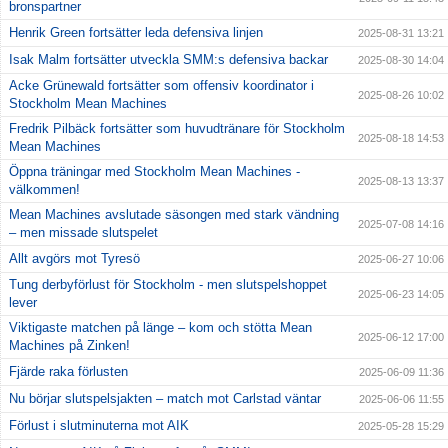
bronspartner
Henrik Green fortsätter leda defensiva linjen
2025-08-31 13:21
Isak Malm fortsätter utveckla SMM:s defensiva backar
2025-08-30 14:04
Acke Grünewald fortsätter som offensiv koordinator i
2025-08-26 10:02
Stockholm Mean Machines
Fredrik Pilbäck fortsätter som huvudtränare för Stockholm
2025-08-18 14:53
Mean Machines
Öppna träningar med Stockholm Mean Machines -
2025-08-13 13:37
välkommen!
Mean Machines avslutade säsongen med stark vändning
2025-07-08 14:16
– men missade slutspelet
Allt avgörs mot Tyresö
2025-06-27 10:06
Tung derbyförlust för Stockholm - men slutspelshoppet
2025-06-23 14:05
lever
Viktigaste matchen på länge – kom och stötta Mean
2025-06-12 17:00
Machines på Zinken!
Fjärde raka förlusten
2025-06-09 11:36
Nu börjar slutspelsjakten – match mot Carlstad väntar
2025-06-06 11:55
Förlust i slutminuterna mot AIK
2025-05-28 15:29