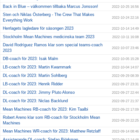
Back in Blue – välkommen tillbaka Marcus Jonsson!
2022-10-25 16:56
Sten och Niklas Österberg - The Crew That Makes
2022-10-24 22:16
Everything Work
Herrlagets lagledare för säsongen 2023
2022-10-14 14:49
Stockholm Mean Machines medicinska team 2023
2022-10-11 16:08
David Rodríguez Ramos klar som special teams-coach
2022-10-07 23:46
2023
DB-coach för 2023: Isak Malm
2022-10-05 15:28
LB-coach för 2023: Martin Kwarnmark
2022-10-04 14:07
DL-coach för 2023: Martin Sohlberg
2022-09-29 08:39
LB-coach för 2023: Henrik Ridder
2022-09-27 23:31
DL-coach för 2023: Jimmy Pluto Alonso
2022-09-27 22:44
DL-coach för 2023: Niclas Backlund
2022-09-27 21:37
Mean Machines RB-coach för 2023: Kim Taalbi
2022-09-22 17:09
Robert Areno klar som RB-coach för Stockholm Mean
2022-09-20 22:25
Machines
Mean Machines WR-coach för 2023: Matthew Retzlaff
2022-09-14 08:46
Assisterande OL-coach: Stefan Björkman
2022-09-12 14:48