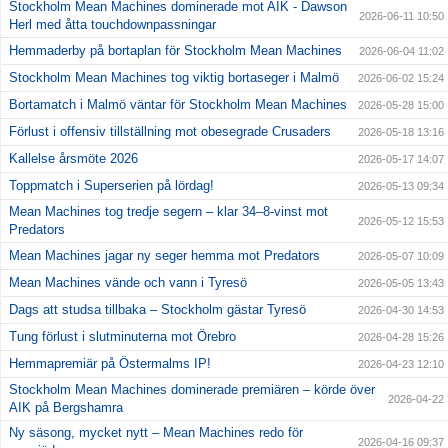
Stockholm Mean Machines dominerade mot AIK - Dawson
2026-06-11 10:50
Herl med åtta touchdownpassningar
Hemmaderby på bortaplan för Stockholm Mean Machines
2026-06-04 11:02
Stockholm Mean Machines tog viktig bortaseger i Malmö
2026-06-02 15:24
Bortamatch i Malmö väntar för Stockholm Mean Machines
2026-05-28 15:00
Förlust i offensiv tillställning mot obesegrade Crusaders
2026-05-18 13:16
Kallelse årsmöte 2026
2026-05-17 14:07
Toppmatch i Superserien på lördag!
2026-05-13 09:34
Mean Machines tog tredje segern – klar 34–8-vinst mot
2026-05-12 15:53
Predators
Mean Machines jagar ny seger hemma mot Predators
2026-05-07 10:09
Mean Machines vände och vann i Tyresö
2026-05-05 13:43
Dags att studsa tillbaka – Stockholm gästar Tyresö
2026-04-30 14:53
Tung förlust i slutminuterna mot Örebro
2026-04-28 15:26
Hemmapremiär på Östermalms IP!
2026-04-23 12:10
Stockholm Mean Machines dominerade premiären – körde över
2026-04-22
AIK på Bergshamra
Ny säsong, mycket nytt – Mean Machines redo för
2026-04-16 09:37