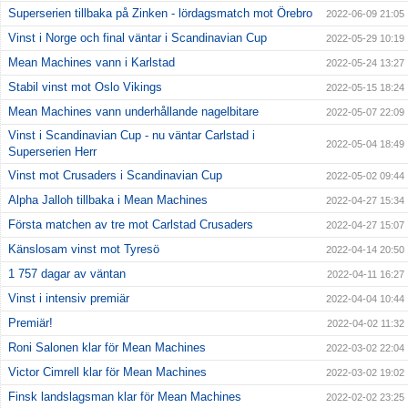
Superserien tillbaka på Zinken - lördagsmatch mot Örebro
2022-06-09 21:05
Vinst i Norge och final väntar i Scandinavian Cup
2022-05-29 10:19
Mean Machines vann i Karlstad
2022-05-24 13:27
Stabil vinst mot Oslo Vikings
2022-05-15 18:24
Mean Machines vann underhållande nagelbitare
2022-05-07 22:09
Vinst i Scandinavian Cup - nu väntar Carlstad i
2022-05-04 18:49
Superserien Herr
Vinst mot Crusaders i Scandinavian Cup
2022-05-02 09:44
Alpha Jalloh tillbaka i Mean Machines
2022-04-27 15:34
Första matchen av tre mot Carlstad Crusaders
2022-04-27 15:07
Känslosam vinst mot Tyresö
2022-04-14 20:50
1 757 dagar av väntan
2022-04-11 16:27
Vinst i intensiv premiär
2022-04-04 10:44
Premiär!
2022-04-02 11:32
Roni Salonen klar för Mean Machines
2022-03-02 22:04
Victor Cimrell klar för Mean Machines
2022-03-02 19:02
Finsk landslagsman klar för Mean Machines
2022-02-02 23:25