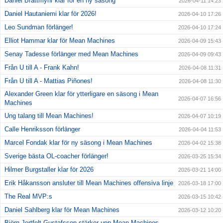
Daniel Brattmyhr klar för en ny säsong
2026-04-11 14:23
Daniel Hautaniemi klar för 2026!
2026-04-10 17:26
Leo Sundman förlänger!
2026-04-10 17:24
Elliot Hammar klar för Mean Machines
2026-04-09 15:43
Senay Tadesse förlänger med Mean Machines
2026-04-09 09:43
Från U till A - Frank Kahn!
2026-04-08 11:31
Från U till A - Mattias Piñones!
2026-04-08 11:30
Alexander Green klar för ytterligare en säsong i Mean
2026-04-07 16:56
Machines
Ung talang till Mean Machines!
2026-04-07 10:19
Calle Henriksson förlänger
2026-04-04 11:53
Marcel Fondak klar för ny säsong i Mean Machines
2026-04-02 15:38
Sverige bästa OL-coacher förlänger!
2026-03-25 15:34
Hilmer Burgstaller klar för 2026
2026-03-21 14:00
Erik Håkansson ansluter till Mean Machines offensiva linje
2026-03-18 17:00
The Real MVP:s
2026-03-15 10:42
Daniel Sahlberg klar för Mean Machines
2026-03-12 10:20
Björn Jertfelt Gustafsson stärker upp Mean Machines