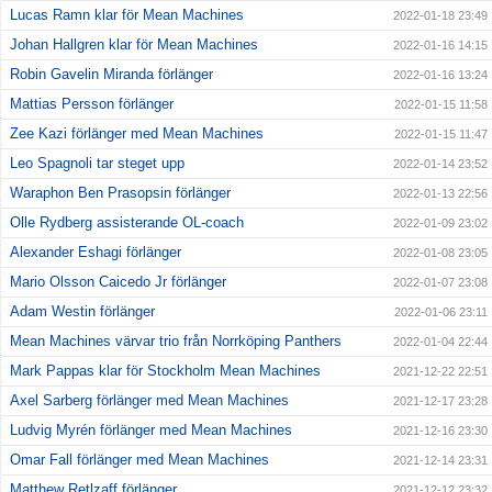
Lucas Ramn klar för Mean Machines
2022-01-18 23:49
Johan Hallgren klar för Mean Machines
2022-01-16 14:15
Robin Gavelin Miranda förlänger
2022-01-16 13:24
Mattias Persson förlänger
2022-01-15 11:58
Zee Kazi förlänger med Mean Machines
2022-01-15 11:47
Leo Spagnoli tar steget upp
2022-01-14 23:52
Waraphon Ben Prasopsin förlänger
2022-01-13 22:56
Olle Rydberg assisterande OL-coach
2022-01-09 23:02
Alexander Eshagi förlänger
2022-01-08 23:05
Mario Olsson Caicedo Jr förlänger
2022-01-07 23:08
Adam Westin förlänger
2022-01-06 23:11
Mean Machines värvar trio från Norrköping Panthers
2022-01-04 22:44
Mark Pappas klar för Stockholm Mean Machines
2021-12-22 22:51
Axel Sarberg förlänger med Mean Machines
2021-12-17 23:28
Ludvig Myrén förlänger med Mean Machines
2021-12-16 23:30
Omar Fall förlänger med Mean Machines
2021-12-14 23:31
Matthew Retlzaff förlänger
2021-12-12 23:32