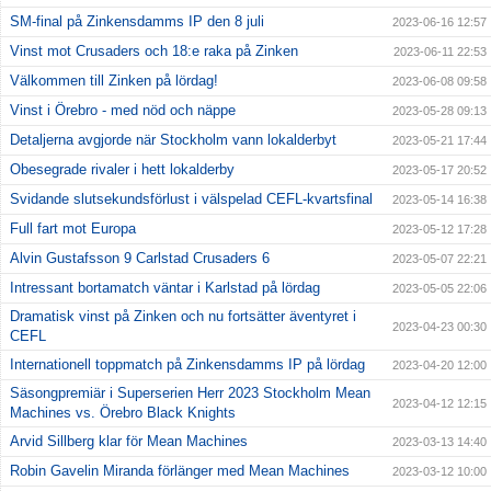
SM-final på Zinkensdamms IP den 8 juli
2023-06-16 12:57
Vinst mot Crusaders och 18:e raka på Zinken
2023-06-11 22:53
Välkommen till Zinken på lördag!
2023-06-08 09:58
Vinst i Örebro - med nöd och näppe
2023-05-28 09:13
Detaljerna avgjorde när Stockholm vann lokalderbyt
2023-05-21 17:44
Obesegrade rivaler i hett lokalderby
2023-05-17 20:52
Svidande slutsekundsförlust i välspelad CEFL-kvartsfinal
2023-05-14 16:38
Full fart mot Europa
2023-05-12 17:28
Alvin Gustafsson 9 Carlstad Crusaders 6
2023-05-07 22:21
Intressant bortamatch väntar i Karlstad på lördag
2023-05-05 22:06
Dramatisk vinst på Zinken och nu fortsätter äventyret i
2023-04-23 00:30
CEFL
Internationell toppmatch på Zinkensdamms IP på lördag
2023-04-20 12:00
Säsongpremiär i Superserien Herr 2023 Stockholm Mean
2023-04-12 12:15
Machines vs. Örebro Black Knights
Arvid Sillberg klar för Mean Machines
2023-03-13 14:40
Robin Gavelin Miranda förlänger med Mean Machines
2023-03-12 10:00