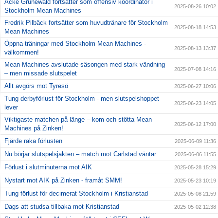
Acke Grünewald fortsätter som offensiv koordinator i
2025-08-26 10:02
Stockholm Mean Machines
Fredrik Pilbäck fortsätter som huvudtränare för Stockholm
2025-08-18 14:53
Mean Machines
Öppna träningar med Stockholm Mean Machines -
2025-08-13 13:37
välkommen!
Mean Machines avslutade säsongen med stark vändning
2025-07-08 14:16
– men missade slutspelet
Allt avgörs mot Tyresö
2025-06-27 10:06
Tung derbyförlust för Stockholm - men slutspelshoppet
2025-06-23 14:05
lever
Viktigaste matchen på länge – kom och stötta Mean
2025-06-12 17:00
Machines på Zinken!
Fjärde raka förlusten
2025-06-09 11:36
Nu börjar slutspelsjakten – match mot Carlstad väntar
2025-06-06 11:55
Förlust i slutminuterna mot AIK
2025-05-28 15:29
Nystart mot AIK på Zinken - framåt SMM!
2025-05-23 10:19
Tung förlust för decimerat Stockholm i Kristianstad
2025-05-08 21:59
Dags att studsa tillbaka mot Kristianstad
2025-05-02 12:38