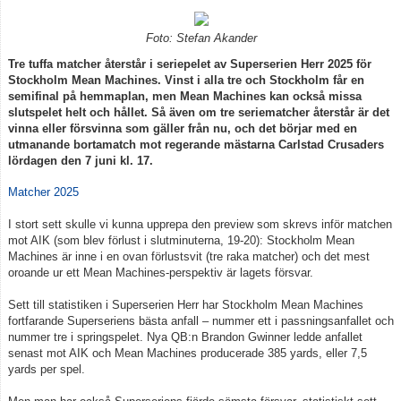
Foto: Stefan Akander
Tre tuffa matcher återstår i seriepelet av Superserien Herr 2025 för
Stockholm Mean Machines. Vinst i alla tre och Stockholm får en
semifinal på hemmaplan, men Mean Machines kan också missa
slutspelet helt och hållet. Så även om tre seriematcher återstår är det
vinna eller försvinna som gäller från nu, och det börjar med en
utmanande bortamatch mot regerande mästarna Carlstad Crusaders
lördagen den 7 juni kl. 17.
Matcher 2025
I stort sett skulle vi kunna upprepa den preview som skrevs inför matchen
mot AIK (som blev förlust i slutminuterna, 19-20): Stockholm Mean
Machines är inne i en ovan förlustsvit (tre raka matcher) och det mest
oroande ur ett Mean Machines-perspektiv är lagets försvar.
Sett till statistiken i Superserien Herr har Stockholm Mean Machines
fortfarande Superseriens bästa anfall – nummer ett i passningsanfallet och
nummer tre i springspelet. Nya QB:n Brandon Gwinner ledde anfallet
senast mot AIK och Mean Machines producerade 385 yards, eller 7,5
yards per spel.