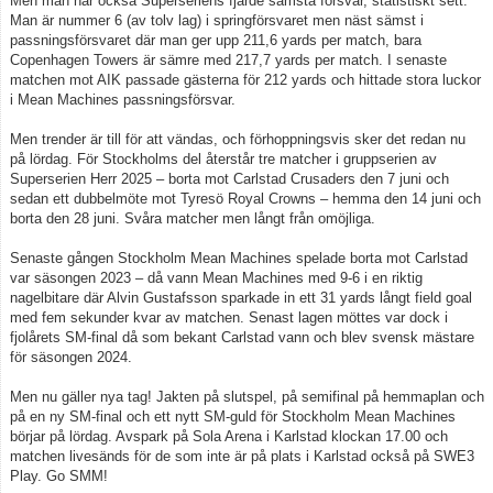
Men man har också Superseriens fjärde sämsta försvar, statistiskt sett.
Man är nummer 6 (av tolv lag) i springförsvaret men näst sämst i
passningsförsvaret där man ger upp 211,6 yards per match, bara
Copenhagen Towers är sämre med 217,7 yards per match. I senaste
matchen mot AIK passade gästerna för 212 yards och hittade stora luckor
i Mean Machines passningsförsvar.
Men trender är till för att vändas, och förhoppningsvis sker det redan nu
på lördag. För Stockholms del återstår tre matcher i gruppserien av
Superserien Herr 2025 – borta mot Carlstad Crusaders den 7 juni och
sedan ett dubbelmöte mot Tyresö Royal Crowns – hemma den 14 juni och
borta den 28 juni. Svåra matcher men långt från omöjliga.
Senaste gången Stockholm Mean Machines spelade borta mot Carlstad
var säsongen 2023 – då vann Mean Machines med 9-6 i en riktig
nagelbitare där Alvin Gustafsson sparkade in ett 31 yards långt field goal
med fem sekunder kvar av matchen. Senast lagen möttes var dock i
fjolårets SM-final då som bekant Carlstad vann och blev svensk mästare
för säsongen 2024.
Men nu gäller nya tag! Jakten på slutspel, på semifinal på hemmaplan och
på en ny SM-final och ett nytt SM-guld för Stockholm Mean Machines
börjar på lördag. Avspark på Sola Arena i Karlstad klockan 17.00 och
matchen livesänds för de som inte är på plats i Karlstad också på SWE3
Play. Go SMM!