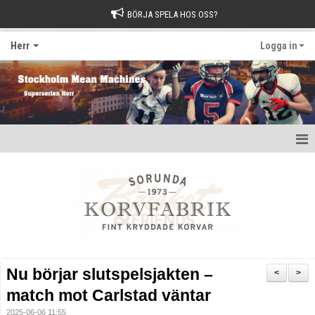
BÖRJA SPELA HOS OSS?
Herr
Logga in
Hem
Nyheter
Kalender
Kontakt
Nu börjar slutspelsjakten –
<
>
match mot Carlstad väntar
2025-06-06 11:55