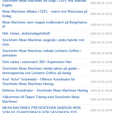
Stockholm Mean Machines föll tungt i CEFL mot Warsaw
2025-05-01 14:41
Eagles
Mean Machines tillbaka i CEFL - match mot Warszawa på
2025-04-24 16:21
lördag
Mean Machines vann magisk kvällsmatch på Bergshamra
2025-04-19 11:59
IP
Hett, hetare, skärtorsdagsfotboll!
2025-04-17 09:50
Stockholm Mean Machines avgjorde i andra halvlek mot
2025-04-16 13:29
Oslo
Stockholm Mean Machines nollade Limhamn Griffins i
2025-04-12 00:49
premiären
Oslo väntar i seriematch 300 i Superserien Herr
2025-04-11 23:58
Stockholm Mean Machines inleder jakten på guldet –
2025-04-03 22:40
hemmapremiär mot Limhamn Griffins på lördag
Axel "Acke" Grünewald – Offensiv Koordinator för
2024-12-01 11:00
Stockholm Mean Machines Herrlag
Defensiv Koordinator – Stockholm Mean Machines Herrlag
2024-11-27 09:26
Välkommen till Öppen Träning med Stockholm Mean
2024-10-30 09:00
Machines!
MEAN MACHINES PRESENTERAR DAWSON HERL
2024-10-22 18:45
SOM NY QUARTERBACK FÖR SÄSONGEN 2025