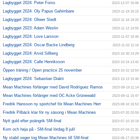
Lagbygget 2024: Peter Forss
2023-12-07 16:06
Lagbygget 2024: Oly Papus Gahimbare
2023-11-24 16:15
Lagbygget 2024: Oliwer Stedt
2023-11-16 19:20
Lagbygget 2023: Adam Westin
2023-11-12 14:55
Lagbygget 2024: Love Larsson
2023-11-07 15:45
Lagbygget 2024: Oscar Backe Lindberg
2023-11-02 11:16
Lagbygget 2024: Arvid Sillberg
2023-10-30 14:29
Lagbygget 2024: Calle Henriksson
2023-10-24 13:42
Öppen träning / Open practice 25 november
2023-10-22 10:54
Lagbygget 2024: Sebastian Diakti
2023-10-13 15:40
Mean Machines förlänger med David Rodríguez Ramos
2023-09-19 11:14
Mean Machines förlänger med OC Acke Grünewald
2023-09-11 15:47
Fredrik Hansson ny sportchef för Mean Machines Herr
2023-08-10 16:53
Fredrik Pilbäck klar för ny säsong i Mean Machines
2023-07-20 20:59
Nytt guld efter poängrik SM-final
2023-07-10 16:18
Kom och heja på - SM-final lördag 8 juli!
2023-07-04 21:31
Ny stabil seger tog Mean Machines till SM-final
2023-06-17 20:38