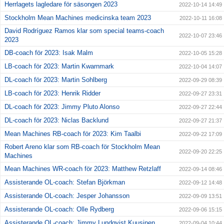
Herrlagets lagledare för säsongen 2023
2022-10-14 14:49
Stockholm Mean Machines medicinska team 2023
2022-10-11 16:08
David Rodríguez Ramos klar som special teams-coach
2022-10-07 23:46
2023
DB-coach för 2023: Isak Malm
2022-10-05 15:28
LB-coach för 2023: Martin Kwarnmark
2022-10-04 14:07
DL-coach för 2023: Martin Sohlberg
2022-09-29 08:39
LB-coach för 2023: Henrik Ridder
2022-09-27 23:31
DL-coach för 2023: Jimmy Pluto Alonso
2022-09-27 22:44
DL-coach för 2023: Niclas Backlund
2022-09-27 21:37
Mean Machines RB-coach för 2023: Kim Taalbi
2022-09-22 17:09
Robert Areno klar som RB-coach för Stockholm Mean
2022-09-20 22:25
Machines
Mean Machines WR-coach för 2023: Matthew Retzlaff
2022-09-14 08:46
Assisterande OL-coach: Stefan Björkman
2022-09-12 14:48
Assisterande OL-coach: Jesper Johansson
2022-09-09 13:51
Assisterande OL-coach: Olle Rydberg
2022-09-06 15:15
Assisterande OL-coach: Jimmy Lundqvist Kuusinen
2022-09-04 10:44