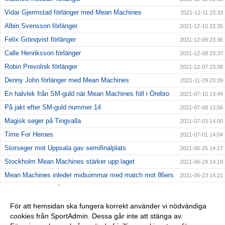
Vidar Gjermstad förlänger med Mean Machines
2021-12-11 23:33
Albin Svensson förlänger
2021-12-10 23:35
Felix Grönqvist förlänger
2021-12-09 23:36
Calle Henriksson förlänger
2021-12-08 23:37
Robin Prevolnik förlänger
2021-12-07 23:38
Denny John förlänger med Mean Machines
2021-11-29 23:39
En halvlek från SM-guld när Mean Machines föll i Örebro
2021-07-10 13:49
På jakt efter SM-guld nummer 14
2021-07-08 13:56
Magisk seger på Tingvalla
2021-07-03 14:00
Time For Heroes
2021-07-01 14:04
Storseger mot Uppsala gav semifinalplats
2021-06-25 14:17
Stockholm Mean Machines stärker upp laget
2021-06-24 14:19
Mean Machines inleder midsommar med match mot 86ers
2021-06-23 14:21
Kostsam förlust i Örebro
2021-06-20 14:23
Första matchen av två på Behrn Arena
2021-06-17 14:25
För att hemsidan ska fungera korrekt använder vi nödvändiga
cookies från SportAdmin. Dessa går inte att stänga av.
Jämn premiärseger mot Crusaders
2021-06-13 14:27