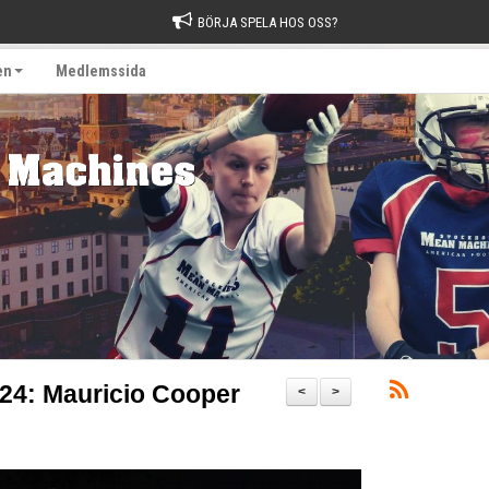
BÖRJA SPELA HOS OSS?
en
Medlemssida
24: Mauricio Cooper
<
>