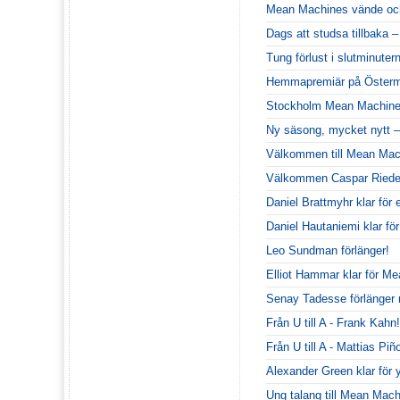
Mean Machines vände och
Dags att studsa tillbaka 
Tung förlust i slutminute
Hemmapremiär på Österm
Stockholm Mean Machines
Ny säsong, mycket nytt –
Välkommen till Mean Mac
Välkommen Caspar Riede
Daniel Brattmyhr klar för
Daniel Hautaniemi klar för
Leo Sundman förlänger!
Elliot Hammar klar för M
Senay Tadesse förlänge
Från U till A - Frank Kahn!
Från U till A - Mattias Piñ
Alexander Green klar för 
Ung talang till Mean Mach