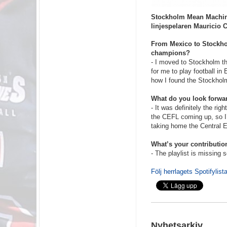
Stockholm Mean Machine
linjespelaren Mauricio 
From Mexico to Stockho
champions?
- I moved to Stockholm th
for me to play football in
how I found the Stockho
What do you look forwar
- It was definitely the ri
the CEFL coming up, so I’
taking home the Central 
What’s your contribution
- The playlist is missing
Följ herrlagets Spotifylist
Nyhetsarkiv