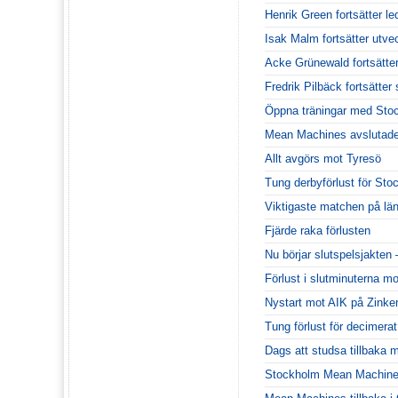
Henrik Green fortsätter le
Isak Malm fortsätter utv
Acke Grünewald fortsätte
Fredrik Pilbäck fortsätt
Öppna träningar med Sto
Mean Machines avslutade
Allt avgörs mot Tyresö
Tung derbyförlust för Sto
Viktigaste matchen på lä
Fjärde raka förlusten
Nu börjar slutspelsjakten
Förlust i slutminuterna m
Nystart mot AIK på Zinke
Tung förlust för decimera
Dags att studsa tillbaka m
Stockholm Mean Machines