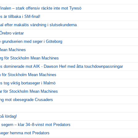
inalen – stark offensiv räckte inte mot Tyresö
r tillbaka i SM-final!
al efter makalös vändning i slutsekunderna
Örebro väntar
 grundserien med seger i Göteborg
 Mean Machines
org för Stockholm Mean Machines
 dominerade mot AIK - Dawson Herl med åtta touchdownpassningar
 för Stockholm Mean Machines
tog viktig bortaseger i Malmö
ar för Stockholm Mean Machines
llning mot obesegrade Crusaders
på lördag!
 segern – klar 34–8-vinst mot Predators
seger hemma mot Predators