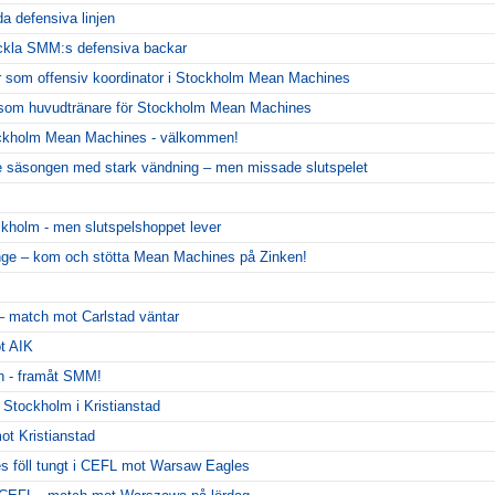
da defensiva linjen
eckla SMM:s defensiva backar
r som offensiv koordinator i Stockholm Mean Machines
er som huvudtränare för Stockholm Mean Machines
ckholm Mean Machines - välkommen!
 säsongen med stark vändning – men missade slutspelet
ckholm - men slutspelshoppet lever
nge – kom och stötta Mean Machines på Zinken!
 – match mot Carlstad väntar
ot AIK
n - framåt SMM!
t Stockholm i Kristianstad
ot Kristianstad
 föll tungt i CEFL mot Warsaw Eagles