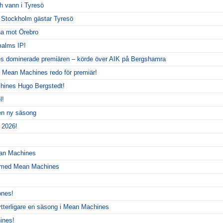
 vann i Tyresö
– Stockholm gästar Tyresö
rna mot Örebro
alms IP!
 dominerade premiären – körde över AIK på Bergshamra
 Mean Machines redo för premiär!
hines Hugo Bergstedt!
l!
 en ny säsong
 2026!
ean Machines
r med Mean Machines
ones!
ytterligare en säsong i Mean Machines
ines!