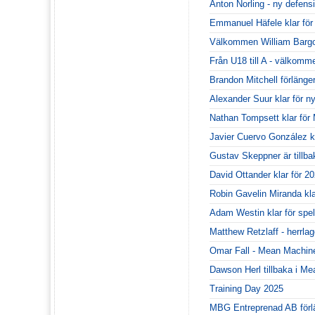
Anton Norling - ny defen
Emmanuel Häfele klar fö
Välkommen William Bargo
Från U18 till A - välkommen
Brandon Mitchell förlänger
Alexander Suur klar för 
Nathan Tompsett klar fö
Javier Cuervo González kr
Gustav Skeppner är tillba
David Ottander klar för 20
Robin Gavelin Miranda kl
Adam Westin klar för spe
Matthew Retzlaff - herrla
Omar Fall - Mean Machines
Dawson Herl tillbaka i M
Training Day 2025
MBG Entreprenad AB förl