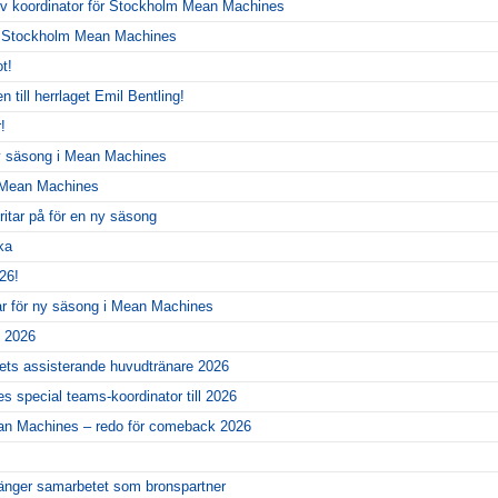
siv koordinator för Stockholm Mean Machines
r Stockholm Mean Machines
t!
 till herrlaget Emil Bentling!
!
ny säsong i Mean Machines
r Mean Machines
itar på för en ny säsong
ka
26!
ar för ny säsong i Mean Machines
l 2026
gets assisterande huvudtränare 2026
 special teams-koordinator till 2026
ean Machines – redo för comeback 2026
änger samarbetet som bronspartner