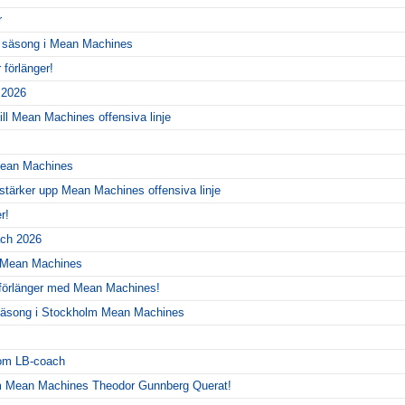
r
y säsong i Mean Machines
förlänger!
r 2026
ill Mean Machines offensiva linje
 Mean Machines
 stärker upp Mean Machines offensiva linje
r!
ch 2026
r Mean Machines
 förlänger med Mean Machines!
y säsong i Stockholm Mean Machines
!
som LB-coach
m Mean Machines Theodor Gunnberg Querat!