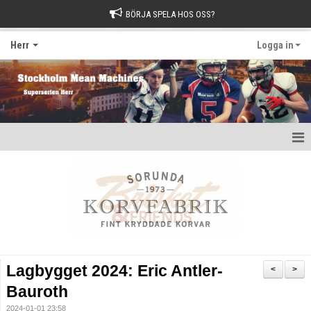
BÖRJA SPELA HOS OSS?
Herr
Logga in
Hem
Nyheter
Kalender
Kontakt
Lagbygget 2024: Eric Antler-
<
>
Bauroth
2024-01-01 23:58