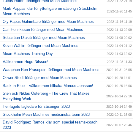
Lucas Ramn förlänger med Mean Machines
2022-11-22 21:19
Mark Pappas klar för ytterligare en säsong i Stockholm
2022-11-20 11:45
Mean Machines
Oly Papus Gahimbare förlänger med Mean Machines
2022-11-16 11:19
Carl Henriksson förlänger med Mean Machines
2022-11-13 22:09
Sebastian Diakiti förlänger med Mean Machines
2022-11-08 20:02
Kevin Wåhlin förlänger med Mean Machines
2022-11-04 21:12
Mean Machines Training Day
2022-11-03 12:02
Välkommen Hugo Nilsson!
2022-11-03 11:33
Waraphon Ben Prasopsin förlänger med Mean Machines
2022-10-31 23:55
Oliwer Stedt förlänger med Mean Machines
2022-10-28 14:51
Back in Blue – välkommen tillbaka Marcus Jonsson!
2022-10-25 16:56
Sten och Niklas Österberg - The Crew That Makes
2022-10-24 22:16
Everything Work
Herrlagets lagledare för säsongen 2023
2022-10-14 14:49
Stockholm Mean Machines medicinska team 2023
2022-10-11 16:08
David Rodríguez Ramos klar som special teams-coach
2022-10-07 23:46
2023