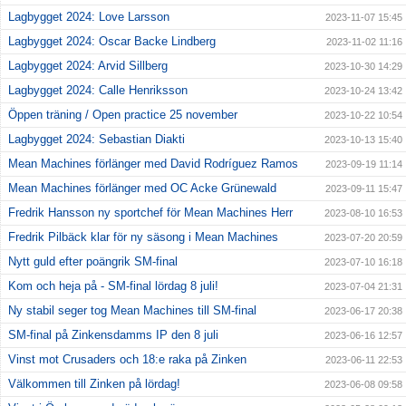
Lagbygget 2024: Love Larsson
2023-11-07 15:45
Lagbygget 2024: Oscar Backe Lindberg
2023-11-02 11:16
Lagbygget 2024: Arvid Sillberg
2023-10-30 14:29
Lagbygget 2024: Calle Henriksson
2023-10-24 13:42
Öppen träning / Open practice 25 november
2023-10-22 10:54
Lagbygget 2024: Sebastian Diakti
2023-10-13 15:40
Mean Machines förlänger med David Rodríguez Ramos
2023-09-19 11:14
Mean Machines förlänger med OC Acke Grünewald
2023-09-11 15:47
Fredrik Hansson ny sportchef för Mean Machines Herr
2023-08-10 16:53
Fredrik Pilbäck klar för ny säsong i Mean Machines
2023-07-20 20:59
Nytt guld efter poängrik SM-final
2023-07-10 16:18
Kom och heja på - SM-final lördag 8 juli!
2023-07-04 21:31
Ny stabil seger tog Mean Machines till SM-final
2023-06-17 20:38
SM-final på Zinkensdamms IP den 8 juli
2023-06-16 12:57
Vinst mot Crusaders och 18:e raka på Zinken
2023-06-11 22:53
Välkommen till Zinken på lördag!
2023-06-08 09:58