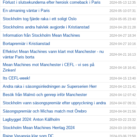
Förlust i slutsekunderna efter heroisk comeback i Paris
2024-05-13 12:35
En utmaning väntar i Paris
2024-05-10 07:31
Stockholm tog fjärde raka i ett soligt Oslo
2024-05-05 23:40
Stockholms andra halvlek avgjorde i Kristianstad
2024-04-28 21:28
Information från Stockholm Mean Machines
2024-04-27 18:34
Bortapremiär i Kristianstad
2024-04-27 10:16
Effektivt Mean Machines vann klart mot Manchester - nu
2024-04-21 16:13
väntar Paris borta
Mean Machines mot Manchester i CEFL - vi ses på
2024-04-18 16:41
Zinken!
Its CEFL-week!
2024-04-15 13:40
Andra raka i säsongsinledningen av Superserien Herr
2024-04-13 21:41
Besök från Malmö och genrep inför Manchester
2024-04-12 07:42
Stockholm vann säsongspremiär efter uppryckning i andra
2024-04-07 09:31
Säsongspremiär och Michas match mot Örebro
2024-04-04 21:56
Lagbygget 2024: Anton Källholm
2024-03-22 23:32
Stockholm Mean Machines Herrlag 2024
2024-03-19 09:00
Raine Vasanoja klar som DC
2024-03-06 23:50