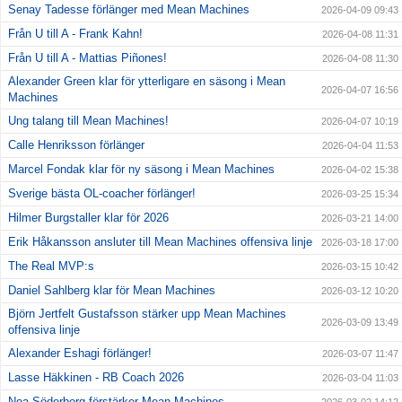
Senay Tadesse förlänger med Mean Machines
2026-04-09 09:43
Från U till A - Frank Kahn!
2026-04-08 11:31
Från U till A - Mattias Piñones!
2026-04-08 11:30
Alexander Green klar för ytterligare en säsong i Mean
2026-04-07 16:56
Machines
Ung talang till Mean Machines!
2026-04-07 10:19
Calle Henriksson förlänger
2026-04-04 11:53
Marcel Fondak klar för ny säsong i Mean Machines
2026-04-02 15:38
Sverige bästa OL-coacher förlänger!
2026-03-25 15:34
Hilmer Burgstaller klar för 2026
2026-03-21 14:00
Erik Håkansson ansluter till Mean Machines offensiva linje
2026-03-18 17:00
The Real MVP:s
2026-03-15 10:42
Daniel Sahlberg klar för Mean Machines
2026-03-12 10:20
Björn Jertfelt Gustafsson stärker upp Mean Machines
2026-03-09 13:49
offensiva linje
Alexander Eshagi förlänger!
2026-03-07 11:47
Lasse Häkkinen - RB Coach 2026
2026-03-04 11:03
Noa Söderberg förstärker Mean Machines