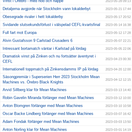
Vinst i Örebro - med nöd och näppe
2023-05-28 09:13
Detaljerna avgjorde när Stockholm vann lokalderbyt
2023-05-21 17:44
Obesegrade rivaler i hett lokalderby
2023-05-17 20:52
Svidande slutsekundsförlust i välspelad CEFL-kvartsfinal
2023-05-14 16:38
Full fart mot Europa
2023-05-12 17:28
Alvin Gustafsson 9 Carlstad Crusaders 6
2023-05-07 22:21
Intressant bortamatch väntar i Karlstad på lördag
2023-05-05 22:06
Dramatisk vinst på Zinken och nu fortsätter äventyret i
2023-04-23 00:30
CEFL
Internationell toppmatch på Zinkensdamms IP på lördag
2023-04-20 12:00
Säsongpremiär i Superserien Herr 2023 Stockholm Mean
2023-04-12 12:15
Machines vs. Örebro Black Knights
Arvid Sillberg klar för Mean Machines
2023-03-13 14:40
Robin Gavelin Miranda förlänger med Mean Machines
2023-03-12 10:00
Anton Blomgren förlänger med Mean Machines
2023-03-10 10:58
Oscar Backe Lindberg förlänger med Mean Machines
2023-03-07 16:42
Adam Fondak förlänger med Mean Machines
2023-03-03 13:50
Anton Norling klar för Mean Machines
2023-03-01 14:19