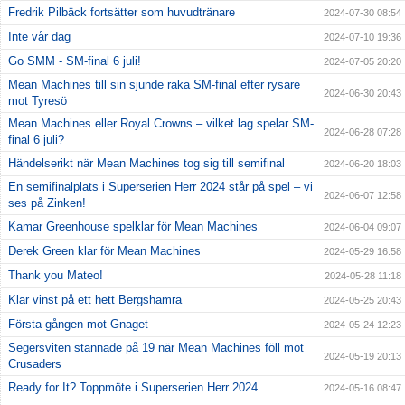
Fredrik Pilbäck fortsätter som huvudtränare
2024-07-30 08:54
Inte vår dag
2024-07-10 19:36
Go SMM - SM-final 6 juli!
2024-07-05 20:20
Mean Machines till sin sjunde raka SM-final efter rysare
2024-06-30 20:43
mot Tyresö
Mean Machines eller Royal Crowns – vilket lag spelar SM-
2024-06-28 07:28
final 6 juli?
Händelserikt när Mean Machines tog sig till semifinal
2024-06-20 18:03
En semifinalplats i Superserien Herr 2024 står på spel – vi
2024-06-07 12:58
ses på Zinken!
Kamar Greenhouse spelklar för Mean Machines
2024-06-04 09:07
Derek Green klar för Mean Machines
2024-05-29 16:58
Thank you Mateo!
2024-05-28 11:18
Klar vinst på ett hett Bergshamra
2024-05-25 20:43
Första gången mot Gnaget
2024-05-24 12:23
Segersviten stannade på 19 när Mean Machines föll mot
2024-05-19 20:13
Crusaders
Ready for It? Toppmöte i Superserien Herr 2024
2024-05-16 08:47