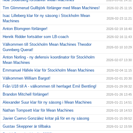
2026-03-02 14:12
Tim Glimmerud Gullbjörk förlänger med Mean Machines!
2026-02-25 11:15
Isac Lilleberg klar för ny säsong i Stockholm Mean
2026-02-23 11:21
Machines
Anton Blomgren förlänger!
2026-02-19 16:40
Henrik Ridder fortsätter som LB-coach
2026-02-16 11:43
Välkommen till Stockholm Mean Machines Theodor
2026-02-10 10:29
Gunnberg Querat!
Anton Norling - ny defensiv koordinator för Stockholm
2026-02-07 13:30
Mean Machines
Emmanuel Häfele klar för Stockholm Mean Machines
2026-02-04 11:15
Välkommen William Bargot!
2026-02-01 20:30
Från U18 till A - välkommen till herrlaget Emil Bentling!
2026-01-29 09:32
Brandon Mitchell förlänger!
2026-01-26 13:45
Alexander Suur klar för ny säsong i Mean Machines
2026-01-21 14:51
Nathan Tompsett klar för Mean Machines
2026-01-18 14:53
Javier Cuervo González kritar på för en ny säsong
2026-01-15 09:52
Gustav Skeppner är tillbaka
2026-01-12 15:59