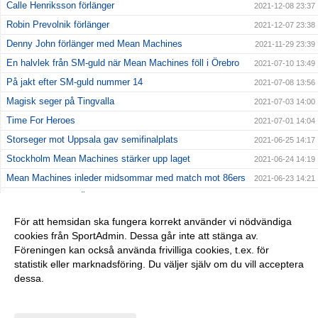
Calle Henriksson förlänger
2021-12-08 23:37
Robin Prevolnik förlänger
2021-12-07 23:38
Denny John förlänger med Mean Machines
2021-11-29 23:39
En halvlek från SM-guld när Mean Machines föll i Örebro
2021-07-10 13:49
På jakt efter SM-guld nummer 14
2021-07-08 13:56
Magisk seger på Tingvalla
2021-07-03 14:00
Time For Heroes
2021-07-01 14:04
Storseger mot Uppsala gav semifinalplats
2021-06-25 14:17
Stockholm Mean Machines stärker upp laget
2021-06-24 14:19
Mean Machines inleder midsommar med match mot 86ers
2021-06-23 14:21
Kostsam förlust i Örebro
2021-06-20 14:23
Första matchen av två på Behrn Arena
2021-06-17 14:25
För att hemsidan ska fungera korrekt använder vi nödvändiga
cookies från SportAdmin. Dessa går inte att stänga av.
Jämn premiärseger mot Crusaders
2021-06-13 14:27
Föreningen kan också använda frivilliga cookies, t.ex. för
En efterlängtad premiär
2021-06-09 14:32
statistik eller marknadsföring. Du väljer själv om du vill acceptera
dessa.
Anpassa dina val
Cookie-inställningar
Gå till Webbversion