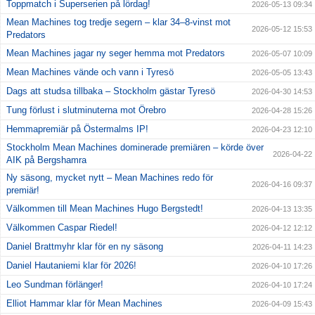
Toppmatch i Superserien på lördag!
2026-05-13 09:34
Mean Machines tog tredje segern – klar 34–8-vinst mot
2026-05-12 15:53
Predators
Mean Machines jagar ny seger hemma mot Predators
2026-05-07 10:09
Mean Machines vände och vann i Tyresö
2026-05-05 13:43
Dags att studsa tillbaka – Stockholm gästar Tyresö
2026-04-30 14:53
Tung förlust i slutminuterna mot Örebro
2026-04-28 15:26
Hemmapremiär på Östermalms IP!
2026-04-23 12:10
Stockholm Mean Machines dominerade premiären – körde över
2026-04-22
AIK på Bergshamra
Ny säsong, mycket nytt – Mean Machines redo för
2026-04-16 09:37
premiär!
Välkommen till Mean Machines Hugo Bergstedt!
2026-04-13 13:35
Välkommen Caspar Riedel!
2026-04-12 12:12
Daniel Brattmyhr klar för en ny säsong
2026-04-11 14:23
Daniel Hautaniemi klar för 2026!
2026-04-10 17:26
Leo Sundman förlänger!
2026-04-10 17:24
Elliot Hammar klar för Mean Machines
2026-04-09 15:43