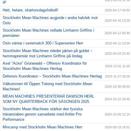
2025-04-19 11:59
IP
Hett, hetare, skärtorsdagsfotboll!
2025-04-17 09:50
Stockholm Mean Machines avgjorde i andra halvlek mot
2025-04-16 13:29
Oslo
Stockholm Mean Machines nollade Limhamn Griffins i
2025-04-12 00:49
premiären
Oslo väntar i seriematch 300 i Superserien Herr
2025-04-11 23:58
Stockholm Mean Machines inleder jakten på guldet –
2025-04-03 22:40
hemmapremiär mot Limhamn Griffins på lördag
Axel "Acke" Grünewald – Offensiv Koordinator för
2024-12-01 11:00
Stockholm Mean Machines Herrlag
Defensiv Koordinator – Stockholm Mean Machines Herrlag
2024-11-27 09:26
Välkommen till Öppen Träning med Stockholm Mean
2024-10-30 09:00
Machines!
MEAN MACHINES PRESENTERAR DAWSON HERL
2024-10-22 18:45
SOM NY QUARTERBACK FÖR SÄSONGEN 2025
Stockholm Mean Machines stärker den fysiska
tränarstaben genom samarbete med Antler Pro
2024-10-09 12:14
Performance
Mincamp med Stockholm Mean Machines Herr
2024-09-19 16:01