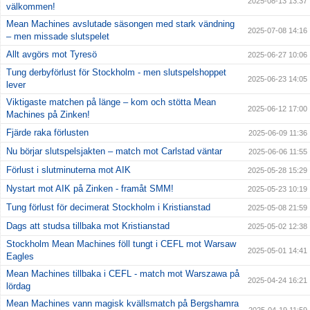
2025-08-13 13:37
välkommen!
Mean Machines avslutade säsongen med stark vändning
2025-07-08 14:16
– men missade slutspelet
Allt avgörs mot Tyresö
2025-06-27 10:06
Tung derbyförlust för Stockholm - men slutspelshoppet
2025-06-23 14:05
lever
Viktigaste matchen på länge – kom och stötta Mean
2025-06-12 17:00
Machines på Zinken!
Fjärde raka förlusten
2025-06-09 11:36
Nu börjar slutspelsjakten – match mot Carlstad väntar
2025-06-06 11:55
Förlust i slutminuterna mot AIK
2025-05-28 15:29
Nystart mot AIK på Zinken - framåt SMM!
2025-05-23 10:19
Tung förlust för decimerat Stockholm i Kristianstad
2025-05-08 21:59
Dags att studsa tillbaka mot Kristianstad
2025-05-02 12:38
Stockholm Mean Machines föll tungt i CEFL mot Warsaw
2025-05-01 14:41
Eagles
Mean Machines tillbaka i CEFL - match mot Warszawa på
2025-04-24 16:21
lördag
Mean Machines vann magisk kvällsmatch på Bergshamra