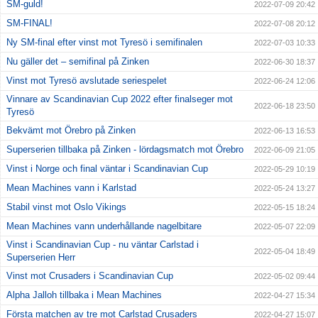
SM-guld!
2022-07-09 20:42
SM-FINAL!
2022-07-08 20:12
Ny SM-final efter vinst mot Tyresö i semifinalen
2022-07-03 10:33
Nu gäller det – semifinal på Zinken
2022-06-30 18:37
Vinst mot Tyresö avslutade seriespelet
2022-06-24 12:06
Vinnare av Scandinavian Cup 2022 efter finalseger mot
2022-06-18 23:50
Tyresö
Bekvämt mot Örebro på Zinken
2022-06-13 16:53
Superserien tillbaka på Zinken - lördagsmatch mot Örebro
2022-06-09 21:05
Vinst i Norge och final väntar i Scandinavian Cup
2022-05-29 10:19
Mean Machines vann i Karlstad
2022-05-24 13:27
Stabil vinst mot Oslo Vikings
2022-05-15 18:24
Mean Machines vann underhållande nagelbitare
2022-05-07 22:09
Vinst i Scandinavian Cup - nu väntar Carlstad i
2022-05-04 18:49
Superserien Herr
Vinst mot Crusaders i Scandinavian Cup
2022-05-02 09:44
Alpha Jalloh tillbaka i Mean Machines
2022-04-27 15:34
Första matchen av tre mot Carlstad Crusaders
2022-04-27 15:07