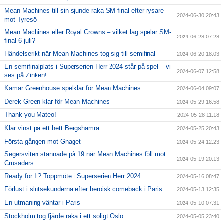
Mean Machines till sin sjunde raka SM-final efter rysare
2024-06-30 20:43
mot Tyresö
Mean Machines eller Royal Crowns – vilket lag spelar SM-
2024-06-28 07:28
final 6 juli?
Händelserikt när Mean Machines tog sig till semifinal
2024-06-20 18:03
En semifinalplats i Superserien Herr 2024 står på spel – vi
2024-06-07 12:58
ses på Zinken!
Kamar Greenhouse spelklar för Mean Machines
2024-06-04 09:07
Derek Green klar för Mean Machines
2024-05-29 16:58
Thank you Mateo!
2024-05-28 11:18
Klar vinst på ett hett Bergshamra
2024-05-25 20:43
Första gången mot Gnaget
2024-05-24 12:23
Segersviten stannade på 19 när Mean Machines föll mot
2024-05-19 20:13
Crusaders
Ready for It? Toppmöte i Superserien Herr 2024
2024-05-16 08:47
Förlust i slutsekunderna efter heroisk comeback i Paris
2024-05-13 12:35
En utmaning väntar i Paris
2024-05-10 07:31
Stockholm tog fjärde raka i ett soligt Oslo
2024-05-05 23:40