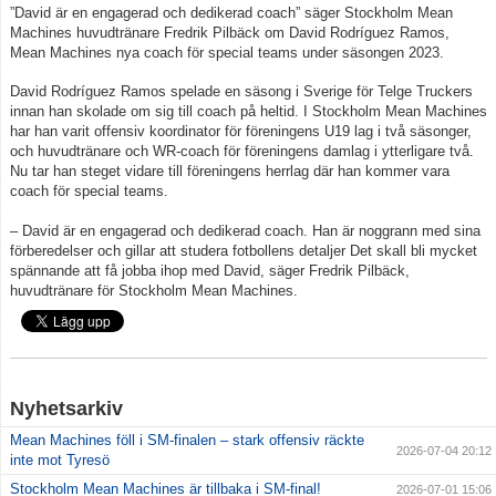
”David är en engagerad och dedikerad coach” säger Stockholm Mean
Machines huvudtränare Fredrik Pilbäck om David Rodríguez Ramos,
Mean Machines nya coach för special teams under säsongen 2023.
David Rodríguez Ramos spelade en säsong i Sverige för Telge Truckers
innan han skolade om sig till coach på heltid. I Stockholm Mean Machines
har han varit offensiv koordinator för föreningens U19 lag i två säsonger,
och huvudtränare och WR-coach för föreningens damlag i ytterligare två.
Nu tar han steget vidare till föreningens herrlag där han kommer vara
coach för special teams.
– David är en engagerad och dedikerad coach. Han är noggrann med sina
förberedelser och gillar att studera fotbollens detaljer Det skall bli mycket
spännande att få jobba ihop med David, säger Fredrik Pilbäck,
huvudtränare för Stockholm Mean Machines.
Nyhetsarkiv
Mean Machines föll i SM-finalen – stark offensiv räckte
2026-07-04 20:12
inte mot Tyresö
Stockholm Mean Machines är tillbaka i SM-final!
2026-07-01 15:06