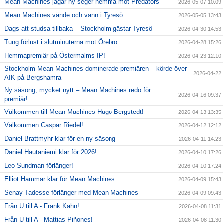
Mean Machines jagar ny seger hemma mot Predators
2026-05-07 10:09
Mean Machines vände och vann i Tyresö
2026-05-05 13:43
Dags att studsa tillbaka – Stockholm gästar Tyresö
2026-04-30 14:53
Tung förlust i slutminuterna mot Örebro
2026-04-28 15:26
Hemmapremiär på Östermalms IP!
2026-04-23 12:10
Stockholm Mean Machines dominerade premiären – körde över
2026-04-22
AIK på Bergshamra
Ny säsong, mycket nytt – Mean Machines redo för
2026-04-16 09:37
premiär!
Välkommen till Mean Machines Hugo Bergstedt!
2026-04-13 13:35
Välkommen Caspar Riedel!
2026-04-12 12:12
Daniel Brattmyhr klar för en ny säsong
2026-04-11 14:23
Daniel Hautaniemi klar för 2026!
2026-04-10 17:26
Leo Sundman förlänger!
2026-04-10 17:24
Elliot Hammar klar för Mean Machines
2026-04-09 15:43
Senay Tadesse förlänger med Mean Machines
2026-04-09 09:43
Från U till A - Frank Kahn!
2026-04-08 11:31
Från U till A - Mattias Piñones!
2026-04-08 11:30