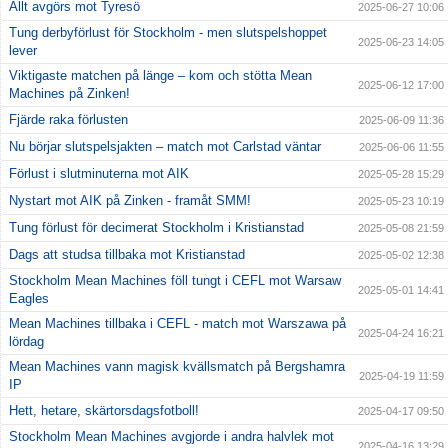
Allt avgörs mot Tyresö
2025-06-27 10:06
Tung derbyförlust för Stockholm - men slutspelshoppet
2025-06-23 14:05
lever
Viktigaste matchen på länge – kom och stötta Mean
2025-06-12 17:00
Machines på Zinken!
Fjärde raka förlusten
2025-06-09 11:36
Nu börjar slutspelsjakten – match mot Carlstad väntar
2025-06-06 11:55
Förlust i slutminuterna mot AIK
2025-05-28 15:29
Nystart mot AIK på Zinken - framåt SMM!
2025-05-23 10:19
Tung förlust för decimerat Stockholm i Kristianstad
2025-05-08 21:59
Dags att studsa tillbaka mot Kristianstad
2025-05-02 12:38
Stockholm Mean Machines föll tungt i CEFL mot Warsaw
2025-05-01 14:41
Eagles
Mean Machines tillbaka i CEFL - match mot Warszawa på
2025-04-24 16:21
lördag
Mean Machines vann magisk kvällsmatch på Bergshamra
2025-04-19 11:59
IP
Hett, hetare, skärtorsdagsfotboll!
2025-04-17 09:50
Stockholm Mean Machines avgjorde i andra halvlek mot
2025-04-16 13:29