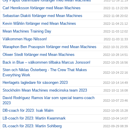
Oly Papus Gahimbare förlänger med Mean Machines
2022-11-16 11:19
Carl Henriksson förlänger med Mean Machines
2022-11-13 22:09
Sebastian Diakiti förlänger med Mean Machines
2022-11-08 20:02
Kevin Wåhlin förlänger med Mean Machines
2022-11-04 21:12
Mean Machines Training Day
2022-11-03 12:02
Välkommen Hugo Nilsson!
2022-11-03 11:33
Waraphon Ben Prasopsin förlänger med Mean Machines
2022-10-31 23:55
Oliwer Stedt förlänger med Mean Machines
2022-10-28 14:51
Back in Blue – välkommen tillbaka Marcus Jonsson!
2022-10-25 16:56
Sten och Niklas Österberg - The Crew That Makes
2022-10-24 22:16
Everything Work
Herrlagets lagledare för säsongen 2023
2022-10-14 14:49
Stockholm Mean Machines medicinska team 2023
2022-10-11 16:08
David Rodríguez Ramos klar som special teams-coach
2022-10-07 23:46
2023
DB-coach för 2023: Isak Malm
2022-10-05 15:28
LB-coach för 2023: Martin Kwarnmark
2022-10-04 14:07
DL-coach för 2023: Martin Sohlberg
2022-09-29 08:39