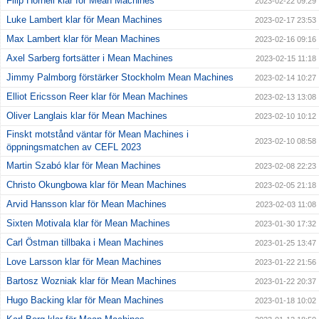
Filip Hörnell klar för Mean Machines
2023-02-22 09:29
Luke Lambert klar för Mean Machines
2023-02-17 23:53
Max Lambert klar för Mean Machines
2023-02-16 09:16
Axel Sarberg fortsätter i Mean Machines
2023-02-15 11:18
Jimmy Palmborg förstärker Stockholm Mean Machines
2023-02-14 10:27
Elliot Ericsson Reer klar för Mean Machines
2023-02-13 13:08
Oliver Langlais klar för Mean Machines
2023-02-10 10:12
Finskt motstånd väntar för Mean Machines i
2023-02-10 08:58
öppningsmatchen av CEFL 2023
Martin Szabó klar för Mean Machines
2023-02-08 22:23
Christo Okungbowa klar för Mean Machines
2023-02-05 21:18
Arvid Hansson klar för Mean Machines
2023-02-03 11:08
Sixten Motivala klar för Mean Machines
2023-01-30 17:32
Carl Östman tillbaka i Mean Machines
2023-01-25 13:47
Love Larsson klar för Mean Machines
2023-01-22 21:56
Bartosz Wozniak klar för Mean Machines
2023-01-22 20:37
Hugo Backing klar för Mean Machines
2023-01-18 10:02