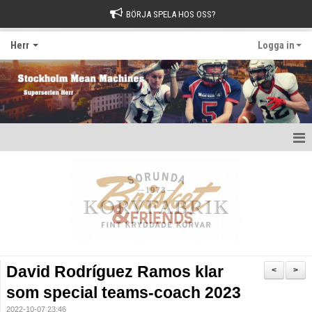
BÖRJA SPELA HOS OSS?
Herr
Logga in
Hem
Nyheter
Kalender
Kontakt
David Rodríguez Ramos klar
<
>
som special teams-coach 2023
2022-10-07 23:46