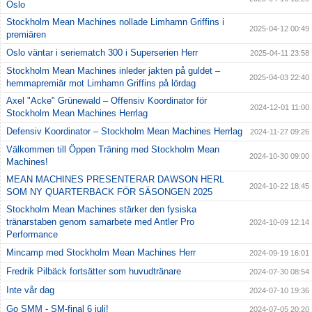
Oslo
Stockholm Mean Machines nollade Limhamn Griffins i
2025-04-12 00:49
premiären
Oslo väntar i seriematch 300 i Superserien Herr
2025-04-11 23:58
Stockholm Mean Machines inleder jakten på guldet –
2025-04-03 22:40
hemmapremiär mot Limhamn Griffins på lördag
Axel "Acke" Grünewald – Offensiv Koordinator för
2024-12-01 11:00
Stockholm Mean Machines Herrlag
Defensiv Koordinator – Stockholm Mean Machines Herrlag
2024-11-27 09:26
Välkommen till Öppen Träning med Stockholm Mean
2024-10-30 09:00
Machines!
MEAN MACHINES PRESENTERAR DAWSON HERL
2024-10-22 18:45
SOM NY QUARTERBACK FÖR SÄSONGEN 2025
Stockholm Mean Machines stärker den fysiska
tränarstaben genom samarbete med Antler Pro
2024-10-09 12:14
Performance
Mincamp med Stockholm Mean Machines Herr
2024-09-19 16:01
Fredrik Pilbäck fortsätter som huvudtränare
2024-07-30 08:54
Inte vår dag
2024-07-10 19:36
Go SMM - SM-final 6 juli!
2024-07-05 20:20