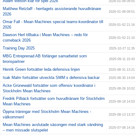
Adam Westin klar för spel 2026
2026-01-08 09:55
Matthew Retzlaff - herrlagets assisterande huvudtränare
2026-01-08 09:51
2026
Omar Fall - Mean Machines special teams-koordinator till
2026-01-02 21:16
2026
Dawson Herl tillbaka i Mean Machines – redo för
2026-01-02 21:10
comeback 2026
Training Day 2025
2025-10-27 11:35
MBG Entreprenad AB förlänger samarbetet som
2025-09-11 15:43
bronspartner
Henrik Green fortsätter leda defensiva linjen
2025-08-31 13:21
Isak Malm fortsätter utveckla SMM:s defensiva backar
2025-08-30 14:04
Acke Grünewald fortsätter som offensiv koordinator i
2025-08-26 10:02
Stockholm Mean Machines
Fredrik Pilbäck fortsätter som huvudtränare för Stockholm
2025-08-18 14:53
Mean Machines
Öppna träningar med Stockholm Mean Machines -
2025-08-13 13:37
välkommen!
Mean Machines avslutade säsongen med stark vändning
2025-07-08 14:16
– men missade slutspelet