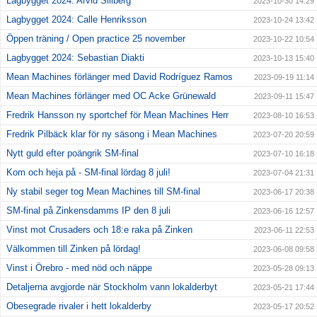
Lagbygget 2024: Arvid Sillberg
2023-10-30 14:29
Lagbygget 2024: Calle Henriksson
2023-10-24 13:42
Öppen träning / Open practice 25 november
2023-10-22 10:54
Lagbygget 2024: Sebastian Diakti
2023-10-13 15:40
Mean Machines förlänger med David Rodríguez Ramos
2023-09-19 11:14
Mean Machines förlänger med OC Acke Grünewald
2023-09-11 15:47
Fredrik Hansson ny sportchef för Mean Machines Herr
2023-08-10 16:53
Fredrik Pilbäck klar för ny säsong i Mean Machines
2023-07-20 20:59
Nytt guld efter poängrik SM-final
2023-07-10 16:18
Kom och heja på - SM-final lördag 8 juli!
2023-07-04 21:31
Ny stabil seger tog Mean Machines till SM-final
2023-06-17 20:38
SM-final på Zinkensdamms IP den 8 juli
2023-06-16 12:57
Vinst mot Crusaders och 18:e raka på Zinken
2023-06-11 22:53
Välkommen till Zinken på lördag!
2023-06-08 09:58
Vinst i Örebro - med nöd och näppe
2023-05-28 09:13
Detaljerna avgjorde när Stockholm vann lokalderbyt
2023-05-21 17:44
Obesegrade rivaler i hett lokalderby
2023-05-17 20:52