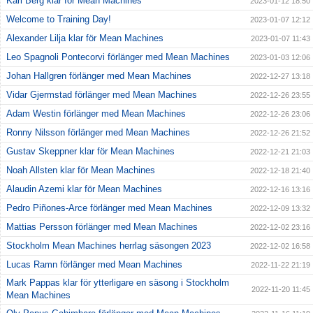
Karl Berg klar för Mean Machines
2023-01-12 18:50
Welcome to Training Day!
2023-01-07 12:12
Alexander Lilja klar för Mean Machines
2023-01-07 11:43
Leo Spagnoli Pontecorvi förlänger med Mean Machines
2023-01-03 12:06
Johan Hallgren förlänger med Mean Machines
2022-12-27 13:18
Vidar Gjermstad förlänger med Mean Machines
2022-12-26 23:55
Adam Westin förlänger med Mean Machines
2022-12-26 23:06
Ronny Nilsson förlänger med Mean Machines
2022-12-26 21:52
Gustav Skeppner klar för Mean Machines
2022-12-21 21:03
Noah Allsten klar för Mean Machines
2022-12-18 21:40
Alaudin Azemi klar för Mean Machines
2022-12-16 13:16
Pedro Piñones-Arce förlänger med Mean Machines
2022-12-09 13:32
Mattias Persson förlänger med Mean Machines
2022-12-02 23:16
Stockholm Mean Machines herrlag säsongen 2023
2022-12-02 16:58
Lucas Ramn förlänger med Mean Machines
2022-11-22 21:19
Mark Pappas klar för ytterligare en säsong i Stockholm
2022-11-20 11:45
Mean Machines