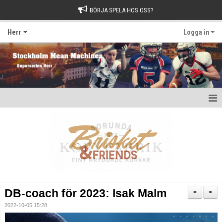
BÖRJA SPELA HOS OSS?
Herr
Logga in
Hem
Nyheter
Kalender
Kontakt
DB-coach för 2023: Isak Malm
<
>
2022-10-05 15:28