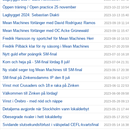
Öppen träning / Open practice 25 november
2023-10-22 10:54
Lagbygget 2024: Sebastian Diakti
2023-10-13 15:40
Mean Machines förlänger med David Rodríguez Ramos
2023-09-19 11:14
Mean Machines förlänger med OC Acke Grünewald
2023-09-11 15:47
Fredrik Hansson ny sportchef för Mean Machines Herr
2023-08-10 16:53
Fredrik Pilbäck klar för ny säsong i Mean Machines
2023-07-20 20:59
Nytt guld efter poängrik SM-final
2023-07-10 16:18
Kom och heja på - SM-final lördag 8 juli!
2023-07-04 21:31
Ny stabil seger tog Mean Machines till SM-final
2023-06-17 20:38
SM-final på Zinkensdamms IP den 8 juli
2023-06-16 12:57
Vinst mot Crusaders och 18:e raka på Zinken
2023-06-11 22:53
Välkommen till Zinken på lördag!
2023-06-08 09:58
Vinst i Örebro - med nöd och näppe
2023-05-28 09:13
Detaljerna avgjorde när Stockholm vann lokalderbyt
2023-05-21 17:44
Obesegrade rivaler i hett lokalderby
2023-05-17 20:52
Svidande slutsekundsförlust i välspelad CEFL-kvartsfinal
2023-05-14 16:38