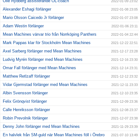
Olle Rydberg assisterande OL-coach
2022-01-09 23:02
Alexander Eshagi förlänger
2022-01-08 23:05
Mario Olsson Caicedo Jr förlänger
2022-01-07 23:08
Adam Westin förlänger
2022-01-06 23:11
Mean Machines värvar trio från Norrköping Panthers
2022-01-04 22:44
Mark Pappas klar för Stockholm Mean Machines
2021-12-22 22:51
Axel Sarberg förlänger med Mean Machines
2021-12-17 23:28
Ludvig Myrén förlänger med Mean Machines
2021-12-16 23:30
Omar Fall förlänger med Mean Machines
2021-12-14 23:31
Matthew Retlzaff förlänger
2021-12-12 23:32
Vidar Gjermstad förlänger med Mean Machines
2021-12-11 23:33
Albin Svensson förlänger
2021-12-10 23:35
Felix Grönqvist förlänger
2021-12-09 23:36
Calle Henriksson förlänger
2021-12-08 23:37
Robin Prevolnik förlänger
2021-12-07 23:38
Denny John förlänger med Mean Machines
2021-11-29 23:39
En halvlek från SM-guld när Mean Machines föll i Örebro
2021-07-10 13:49