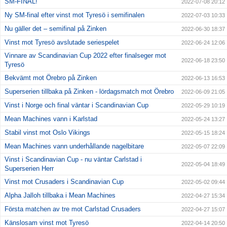
SM-FINAL!
2022-07-08 20:12
Ny SM-final efter vinst mot Tyresö i semifinalen
2022-07-03 10:33
Nu gäller det – semifinal på Zinken
2022-06-30 18:37
Vinst mot Tyresö avslutade seriespelet
2022-06-24 12:06
Vinnare av Scandinavian Cup 2022 efter finalseger mot
2022-06-18 23:50
Tyresö
Bekvämt mot Örebro på Zinken
2022-06-13 16:53
Superserien tillbaka på Zinken - lördagsmatch mot Örebro
2022-06-09 21:05
Vinst i Norge och final väntar i Scandinavian Cup
2022-05-29 10:19
Mean Machines vann i Karlstad
2022-05-24 13:27
Stabil vinst mot Oslo Vikings
2022-05-15 18:24
Mean Machines vann underhållande nagelbitare
2022-05-07 22:09
Vinst i Scandinavian Cup - nu väntar Carlstad i
2022-05-04 18:49
Superserien Herr
Vinst mot Crusaders i Scandinavian Cup
2022-05-02 09:44
Alpha Jalloh tillbaka i Mean Machines
2022-04-27 15:34
Första matchen av tre mot Carlstad Crusaders
2022-04-27 15:07
Känslosam vinst mot Tyresö
2022-04-14 20:50