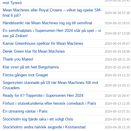
2024-06-30 20:43
mot Tyresö
Mean Machines eller Royal Crowns – vilket lag spelar SM-
2024-06-28 07:28
final 6 juli?
Händelserikt när Mean Machines tog sig till semifinal
2024-06-20 18:03
En semifinalplats i Superserien Herr 2024 står på spel – vi
2024-06-07 12:58
ses på Zinken!
Kamar Greenhouse spelklar för Mean Machines
2024-06-04 09:07
Derek Green klar för Mean Machines
2024-05-29 16:58
Thank you Mateo!
2024-05-28 11:18
Klar vinst på ett hett Bergshamra
2024-05-25 20:43
Första gången mot Gnaget
2024-05-24 12:23
Segersviten stannade på 19 när Mean Machines föll mot
2024-05-19 20:13
Crusaders
Ready for It? Toppmöte i Superserien Herr 2024
2024-05-16 08:47
Förlust i slutsekunderna efter heroisk comeback i Paris
2024-05-13 12:35
En utmaning väntar i Paris
2024-05-10 07:31
Stockholm tog fjärde raka i ett soligt Oslo
2024-05-05 23:40
Stockholms andra halvlek avgjorde i Kristianstad
2024-04-28 21:28