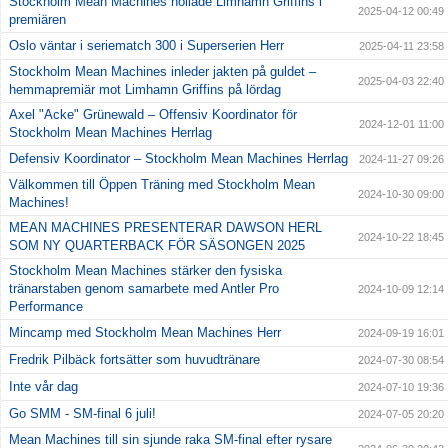
Stockholm Mean Machines nollade Limhamn Griffins i
2025-04-12 00:49
premiären
Oslo väntar i seriematch 300 i Superserien Herr
2025-04-11 23:58
Stockholm Mean Machines inleder jakten på guldet –
2025-04-03 22:40
hemmapremiär mot Limhamn Griffins på lördag
Axel "Acke" Grünewald – Offensiv Koordinator för
2024-12-01 11:00
Stockholm Mean Machines Herrlag
Defensiv Koordinator – Stockholm Mean Machines Herrlag
2024-11-27 09:26
Välkommen till Öppen Träning med Stockholm Mean
2024-10-30 09:00
Machines!
MEAN MACHINES PRESENTERAR DAWSON HERL
2024-10-22 18:45
SOM NY QUARTERBACK FÖR SÄSONGEN 2025
Stockholm Mean Machines stärker den fysiska
tränarstaben genom samarbete med Antler Pro
2024-10-09 12:14
Performance
Mincamp med Stockholm Mean Machines Herr
2024-09-19 16:01
Fredrik Pilbäck fortsätter som huvudtränare
2024-07-30 08:54
Inte vår dag
2024-07-10 19:36
Go SMM - SM-final 6 juli!
2024-07-05 20:20
Mean Machines till sin sjunde raka SM-final efter rysare