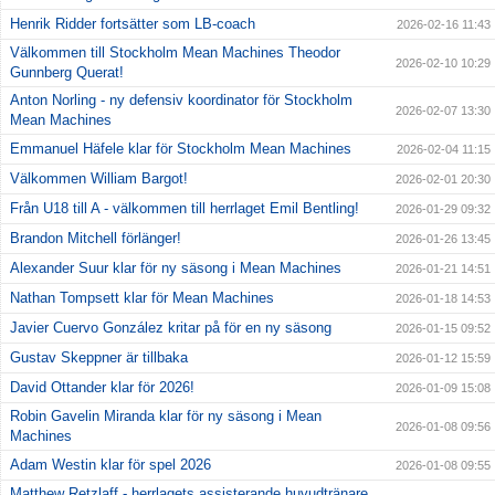
Henrik Ridder fortsätter som LB-coach
2026-02-16 11:43
Välkommen till Stockholm Mean Machines Theodor
2026-02-10 10:29
Gunnberg Querat!
Anton Norling - ny defensiv koordinator för Stockholm
2026-02-07 13:30
Mean Machines
Emmanuel Häfele klar för Stockholm Mean Machines
2026-02-04 11:15
Välkommen William Bargot!
2026-02-01 20:30
Från U18 till A - välkommen till herrlaget Emil Bentling!
2026-01-29 09:32
Brandon Mitchell förlänger!
2026-01-26 13:45
Alexander Suur klar för ny säsong i Mean Machines
2026-01-21 14:51
Nathan Tompsett klar för Mean Machines
2026-01-18 14:53
Javier Cuervo González kritar på för en ny säsong
2026-01-15 09:52
Gustav Skeppner är tillbaka
2026-01-12 15:59
David Ottander klar för 2026!
2026-01-09 15:08
Robin Gavelin Miranda klar för ny säsong i Mean
2026-01-08 09:56
Machines
Adam Westin klar för spel 2026
2026-01-08 09:55
Matthew Retzlaff - herrlagets assisterande huvudtränare