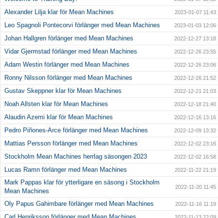
Alexander Lilja klar för Mean Machines
2023-01-07 11:43
Leo Spagnoli Pontecorvi förlänger med Mean Machines
2023-01-03 12:06
Johan Hallgren förlänger med Mean Machines
2022-12-27 13:18
Vidar Gjermstad förlänger med Mean Machines
2022-12-26 23:55
Adam Westin förlänger med Mean Machines
2022-12-26 23:06
Ronny Nilsson förlänger med Mean Machines
2022-12-26 21:52
Gustav Skeppner klar för Mean Machines
2022-12-21 21:03
Noah Allsten klar för Mean Machines
2022-12-18 21:40
Alaudin Azemi klar för Mean Machines
2022-12-16 13:16
Pedro Piñones-Arce förlänger med Mean Machines
2022-12-09 13:32
Mattias Persson förlänger med Mean Machines
2022-12-02 23:16
Stockholm Mean Machines herrlag säsongen 2023
2022-12-02 16:58
Lucas Ramn förlänger med Mean Machines
2022-11-22 21:19
Mark Pappas klar för ytterligare en säsong i Stockholm
2022-11-20 11:45
Mean Machines
Oly Papus Gahimbare förlänger med Mean Machines
2022-11-16 11:19
Carl Henriksson förlänger med Mean Machines
2022-11-13 22:09