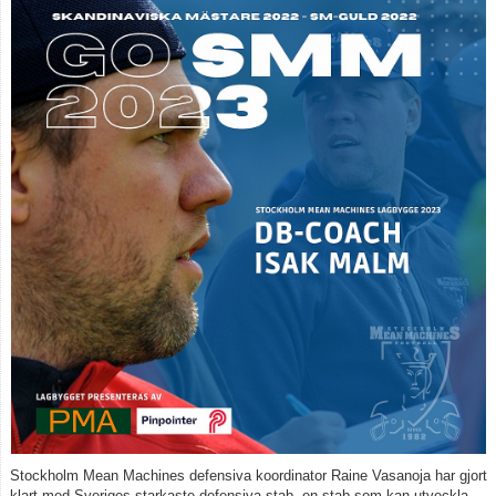
Stockholm Mean Machines defensiva koordinator Raine Vasanoja har gjort
klart med Sveriges starkaste defensiva stab, en stab som kan utveckla