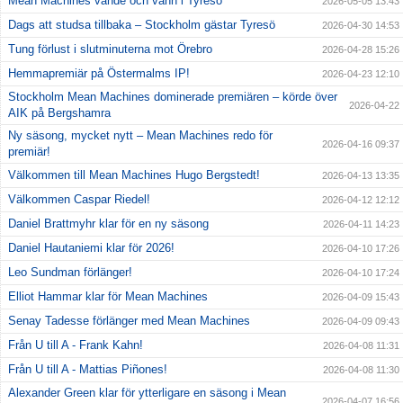
Mean Machines vände och vann i Tyresö
2026-05-05 13:43
Dags att studsa tillbaka – Stockholm gästar Tyresö
2026-04-30 14:53
Tung förlust i slutminuterna mot Örebro
2026-04-28 15:26
Hemmapremiär på Östermalms IP!
2026-04-23 12:10
Stockholm Mean Machines dominerade premiären – körde över
2026-04-22
AIK på Bergshamra
Ny säsong, mycket nytt – Mean Machines redo för
2026-04-16 09:37
premiär!
Välkommen till Mean Machines Hugo Bergstedt!
2026-04-13 13:35
Välkommen Caspar Riedel!
2026-04-12 12:12
Daniel Brattmyhr klar för en ny säsong
2026-04-11 14:23
Daniel Hautaniemi klar för 2026!
2026-04-10 17:26
Leo Sundman förlänger!
2026-04-10 17:24
Elliot Hammar klar för Mean Machines
2026-04-09 15:43
Senay Tadesse förlänger med Mean Machines
2026-04-09 09:43
Från U till A - Frank Kahn!
2026-04-08 11:31
Från U till A - Mattias Piñones!
2026-04-08 11:30
Alexander Green klar för ytterligare en säsong i Mean
2026-04-07 16:56