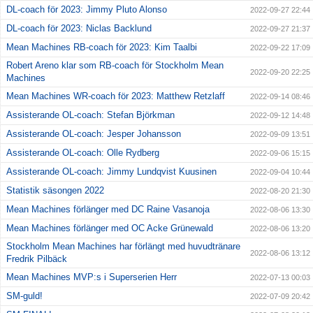
DL-coach för 2023: Jimmy Pluto Alonso
2022-09-27 22:44
DL-coach för 2023: Niclas Backlund
2022-09-27 21:37
Mean Machines RB-coach för 2023: Kim Taalbi
2022-09-22 17:09
Robert Areno klar som RB-coach för Stockholm Mean
2022-09-20 22:25
Machines
Mean Machines WR-coach för 2023: Matthew Retzlaff
2022-09-14 08:46
Assisterande OL-coach: Stefan Björkman
2022-09-12 14:48
Assisterande OL-coach: Jesper Johansson
2022-09-09 13:51
Assisterande OL-coach: Olle Rydberg
2022-09-06 15:15
Assisterande OL-coach: Jimmy Lundqvist Kuusinen
2022-09-04 10:44
Statistik säsongen 2022
2022-08-20 21:30
Mean Machines förlänger med DC Raine Vasanoja
2022-08-06 13:30
Mean Machines förlänger med OC Acke Grünewald
2022-08-06 13:20
Stockholm Mean Machines har förlängt med huvudtränare
2022-08-06 13:12
Fredrik Pilbäck
Mean Machines MVP:s i Superserien Herr
2022-07-13 00:03
SM-guld!
2022-07-09 20:42