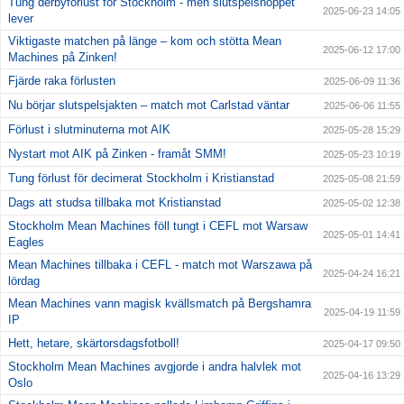
Tung derbyförlust för Stockholm - men slutspelshoppet
2025-06-23 14:05
lever
Viktigaste matchen på länge – kom och stötta Mean
2025-06-12 17:00
Machines på Zinken!
Fjärde raka förlusten
2025-06-09 11:36
Nu börjar slutspelsjakten – match mot Carlstad väntar
2025-06-06 11:55
Förlust i slutminuterna mot AIK
2025-05-28 15:29
Nystart mot AIK på Zinken - framåt SMM!
2025-05-23 10:19
Tung förlust för decimerat Stockholm i Kristianstad
2025-05-08 21:59
Dags att studsa tillbaka mot Kristianstad
2025-05-02 12:38
Stockholm Mean Machines föll tungt i CEFL mot Warsaw
2025-05-01 14:41
Eagles
Mean Machines tillbaka i CEFL - match mot Warszawa på
2025-04-24 16:21
lördag
Mean Machines vann magisk kvällsmatch på Bergshamra
2025-04-19 11:59
IP
Hett, hetare, skärtorsdagsfotboll!
2025-04-17 09:50
Stockholm Mean Machines avgjorde i andra halvlek mot
2025-04-16 13:29
Oslo