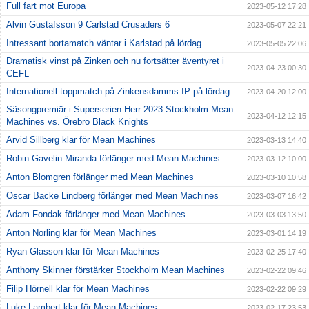
Full fart mot Europa
2023-05-12 17:28
Alvin Gustafsson 9 Carlstad Crusaders 6
2023-05-07 22:21
Intressant bortamatch väntar i Karlstad på lördag
2023-05-05 22:06
Dramatisk vinst på Zinken och nu fortsätter äventyret i
2023-04-23 00:30
CEFL
Internationell toppmatch på Zinkensdamms IP på lördag
2023-04-20 12:00
Säsongpremiär i Superserien Herr 2023 Stockholm Mean
2023-04-12 12:15
Machines vs. Örebro Black Knights
Arvid Sillberg klar för Mean Machines
2023-03-13 14:40
Robin Gavelin Miranda förlänger med Mean Machines
2023-03-12 10:00
Anton Blomgren förlänger med Mean Machines
2023-03-10 10:58
Oscar Backe Lindberg förlänger med Mean Machines
2023-03-07 16:42
Adam Fondak förlänger med Mean Machines
2023-03-03 13:50
Anton Norling klar för Mean Machines
2023-03-01 14:19
Ryan Glasson klar för Mean Machines
2023-02-25 17:40
Anthony Skinner förstärker Stockholm Mean Machines
2023-02-22 09:46
Filip Hörnell klar för Mean Machines
2023-02-22 09:29
Luke Lambert klar för Mean Machines
2023-02-17 23:53