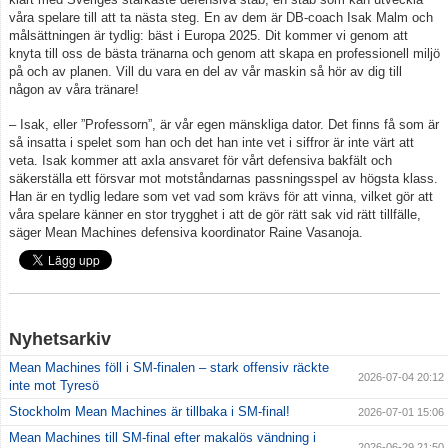
våra spelare till att ta nästa steg. En av dem är DB-coach Isak Malm och
målsättningen är tydlig: bäst i Europa 2025. Dit kommer vi genom att
knyta till oss de bästa tränarna och genom att skapa en professionell miljö
på och av planen. Vill du vara en del av vår maskin så hör av dig till
någon av våra tränare!
– Isak, eller ”Professorn”, är vår egen mänskliga dator. Det finns få som är
så insatta i spelet som han och det han inte vet i siffror är inte värt att
veta. Isak kommer att axla ansvaret för vårt defensiva bakfält och
säkerställa ett försvar mot motståndarnas passningsspel av högsta klass.
Han är en tydlig ledare som vet vad som krävs för att vinna, vilket gör att
våra spelare känner en stor trygghet i att de gör rätt sak vid rätt tillfälle,
säger Mean Machines defensiva koordinator Raine Vasanoja.
Nyhetsarkiv
Mean Machines föll i SM-finalen – stark offensiv räckte
2026-07-04 20:12
inte mot Tyresö
Stockholm Mean Machines är tillbaka i SM-final!
2026-07-01 15:06
Mean Machines till SM-final efter makalös vändning i
2026-06-29 21:50