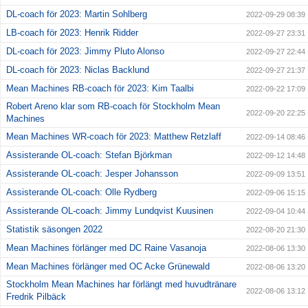
DL-coach för 2023: Martin Sohlberg
2022-09-29 08:39
LB-coach för 2023: Henrik Ridder
2022-09-27 23:31
DL-coach för 2023: Jimmy Pluto Alonso
2022-09-27 22:44
DL-coach för 2023: Niclas Backlund
2022-09-27 21:37
Mean Machines RB-coach för 2023: Kim Taalbi
2022-09-22 17:09
Robert Areno klar som RB-coach för Stockholm Mean
2022-09-20 22:25
Machines
Mean Machines WR-coach för 2023: Matthew Retzlaff
2022-09-14 08:46
Assisterande OL-coach: Stefan Björkman
2022-09-12 14:48
Assisterande OL-coach: Jesper Johansson
2022-09-09 13:51
Assisterande OL-coach: Olle Rydberg
2022-09-06 15:15
Assisterande OL-coach: Jimmy Lundqvist Kuusinen
2022-09-04 10:44
Statistik säsongen 2022
2022-08-20 21:30
Mean Machines förlänger med DC Raine Vasanoja
2022-08-06 13:30
Mean Machines förlänger med OC Acke Grünewald
2022-08-06 13:20
Stockholm Mean Machines har förlängt med huvudtränare
2022-08-06 13:12
Fredrik Pilbäck