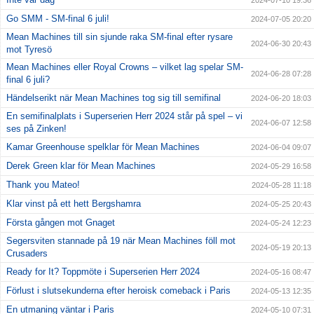
2024-07-10 19:36
Go SMM - SM-final 6 juli!
2024-07-05 20:20
Mean Machines till sin sjunde raka SM-final efter rysare
2024-06-30 20:43
mot Tyresö
Mean Machines eller Royal Crowns – vilket lag spelar SM-
2024-06-28 07:28
final 6 juli?
Händelserikt när Mean Machines tog sig till semifinal
2024-06-20 18:03
En semifinalplats i Superserien Herr 2024 står på spel – vi
2024-06-07 12:58
ses på Zinken!
Kamar Greenhouse spelklar för Mean Machines
2024-06-04 09:07
Derek Green klar för Mean Machines
2024-05-29 16:58
Thank you Mateo!
2024-05-28 11:18
Klar vinst på ett hett Bergshamra
2024-05-25 20:43
Första gången mot Gnaget
2024-05-24 12:23
Segersviten stannade på 19 när Mean Machines föll mot
2024-05-19 20:13
Crusaders
Ready for It? Toppmöte i Superserien Herr 2024
2024-05-16 08:47
Förlust i slutsekunderna efter heroisk comeback i Paris
2024-05-13 12:35
En utmaning väntar i Paris
2024-05-10 07:31