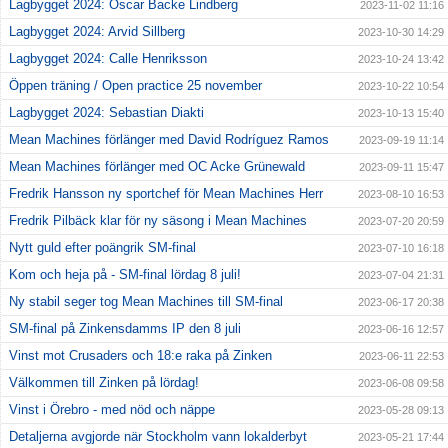
Lagbygget 2024: Oscar Backe Lindberg
2023-11-02 11:16
Lagbygget 2024: Arvid Sillberg
2023-10-30 14:29
Lagbygget 2024: Calle Henriksson
2023-10-24 13:42
Öppen träning / Open practice 25 november
2023-10-22 10:54
Lagbygget 2024: Sebastian Diakti
2023-10-13 15:40
Mean Machines förlänger med David Rodríguez Ramos
2023-09-19 11:14
Mean Machines förlänger med OC Acke Grünewald
2023-09-11 15:47
Fredrik Hansson ny sportchef för Mean Machines Herr
2023-08-10 16:53
Fredrik Pilbäck klar för ny säsong i Mean Machines
2023-07-20 20:59
Nytt guld efter poängrik SM-final
2023-07-10 16:18
Kom och heja på - SM-final lördag 8 juli!
2023-07-04 21:31
Ny stabil seger tog Mean Machines till SM-final
2023-06-17 20:38
SM-final på Zinkensdamms IP den 8 juli
2023-06-16 12:57
Vinst mot Crusaders och 18:e raka på Zinken
2023-06-11 22:53
Välkommen till Zinken på lördag!
2023-06-08 09:58
Vinst i Örebro - med nöd och näppe
2023-05-28 09:13
Detaljerna avgjorde när Stockholm vann lokalderbyt
2023-05-21 17:44