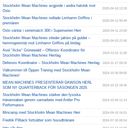
Stockholm Mean Machines avgjorde i andra halvlek mot
2025-04-16 13:29
Oslo
Stockholm Mean Machines nollade Limhamn Griffins i
2025-04-12 00:49
premiären
Oslo väntar i seriematch 300 i Superserien Herr
2025-04-11 23:58
Stockholm Mean Machines inleder jakten på guldet –
2025-04-03 22:40
hemmapremiär mot Limhamn Griffins på lördag
Axel "Acke" Grünewald – Offensiv Koordinator för
2024-12-01 11:00
Stockholm Mean Machines Herrlag
Defensiv Koordinator – Stockholm Mean Machines Herrlag
2024-11-27 09:26
Välkommen till Öppen Träning med Stockholm Mean
2024-10-30 09:00
Machines!
MEAN MACHINES PRESENTERAR DAWSON HERL
2024-10-22 18:45
SOM NY QUARTERBACK FÖR SÄSONGEN 2025
Stockholm Mean Machines stärker den fysiska
tränarstaben genom samarbete med Antler Pro
2024-10-09 12:14
Performance
Mincamp med Stockholm Mean Machines Herr
2024-09-19 16:01
Fredrik Pilbäck fortsätter som huvudtränare
2024-07-30 08:54
Inte vår dag