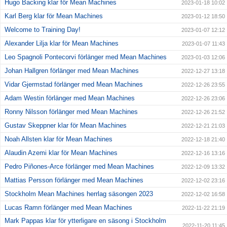
Hugo Backing klar för Mean Machines
2023-01-18 10:02
Karl Berg klar för Mean Machines
2023-01-12 18:50
Welcome to Training Day!
2023-01-07 12:12
Alexander Lilja klar för Mean Machines
2023-01-07 11:43
Leo Spagnoli Pontecorvi förlänger med Mean Machines
2023-01-03 12:06
Johan Hallgren förlänger med Mean Machines
2022-12-27 13:18
Vidar Gjermstad förlänger med Mean Machines
2022-12-26 23:55
Adam Westin förlänger med Mean Machines
2022-12-26 23:06
Ronny Nilsson förlänger med Mean Machines
2022-12-26 21:52
Gustav Skeppner klar för Mean Machines
2022-12-21 21:03
Noah Allsten klar för Mean Machines
2022-12-18 21:40
Alaudin Azemi klar för Mean Machines
2022-12-16 13:16
Pedro Piñones-Arce förlänger med Mean Machines
2022-12-09 13:32
Mattias Persson förlänger med Mean Machines
2022-12-02 23:16
Stockholm Mean Machines herrlag säsongen 2023
2022-12-02 16:58
Lucas Ramn förlänger med Mean Machines
2022-11-22 21:19
Mark Pappas klar för ytterligare en säsong i Stockholm
2022-11-20 11:45