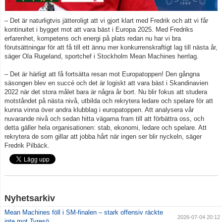
– Det är naturligtvis jätteroligt att vi gjort klart med Fredrik och att vi får
kontinuitet i bygget mot att vara bäst i Europa 2025. Med Fredriks
erfarenhet, kompetens och energi på plats redan nu har vi bra
förutsättningar för att få till ett ännu mer konkurrenskraftigt lag till nästa år,
säger Ola Rugeland, sportchef i Stockholm Mean Machines herrlag.
– Det är härligt att få fortsätta resan mot Europatoppen! Den gångna
säsongen blev en succé och det är logiskt att vara bäst i Skandinavien
2022 när det stora målet bara är några år bort. Nu blir fokus att studera
motståndet på nästa nivå, utbilda och rekrytera ledare och spelare för att
kunna vinna över andra klubblag i europatoppen. Att analysera vår
nuvarande nivå och sedan hitta vägarna fram till att förbättra oss, och
detta gäller hela organisationen: stab, ekonomi, ledare och spelare. Att
rekrytera de som gillar att jobba hårt när ingen ser blir nyckeln, säger
Fredrik Pilbäck.
Nyhetsarkiv
Mean Machines föll i SM-finalen – stark offensiv räckte
2026-07-04 20:12
inte mot Tyresö