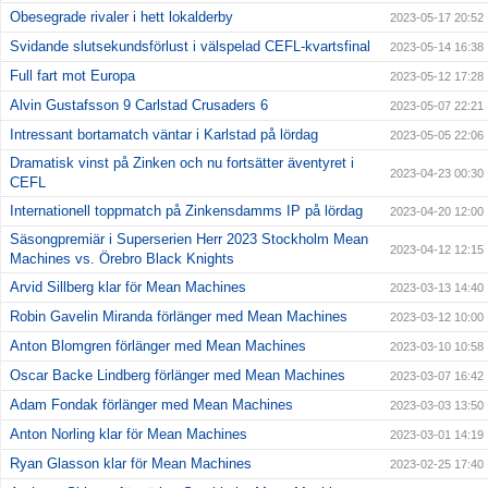
Obesegrade rivaler i hett lokalderby
2023-05-17 20:52
Svidande slutsekundsförlust i välspelad CEFL-kvartsfinal
2023-05-14 16:38
Full fart mot Europa
2023-05-12 17:28
Alvin Gustafsson 9 Carlstad Crusaders 6
2023-05-07 22:21
Intressant bortamatch väntar i Karlstad på lördag
2023-05-05 22:06
Dramatisk vinst på Zinken och nu fortsätter äventyret i
2023-04-23 00:30
CEFL
Internationell toppmatch på Zinkensdamms IP på lördag
2023-04-20 12:00
Säsongpremiär i Superserien Herr 2023 Stockholm Mean
2023-04-12 12:15
Machines vs. Örebro Black Knights
Arvid Sillberg klar för Mean Machines
2023-03-13 14:40
Robin Gavelin Miranda förlänger med Mean Machines
2023-03-12 10:00
Anton Blomgren förlänger med Mean Machines
2023-03-10 10:58
Oscar Backe Lindberg förlänger med Mean Machines
2023-03-07 16:42
Adam Fondak förlänger med Mean Machines
2023-03-03 13:50
Anton Norling klar för Mean Machines
2023-03-01 14:19
Ryan Glasson klar för Mean Machines
2023-02-25 17:40