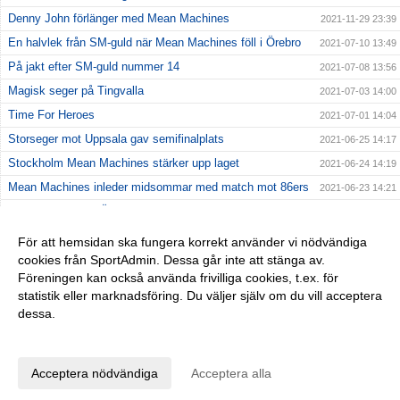
Denny John förlänger med Mean Machines
2021-11-29 23:39
En halvlek från SM-guld när Mean Machines föll i Örebro
2021-07-10 13:49
På jakt efter SM-guld nummer 14
2021-07-08 13:56
Magisk seger på Tingvalla
2021-07-03 14:00
Time For Heroes
2021-07-01 14:04
Storseger mot Uppsala gav semifinalplats
2021-06-25 14:17
Stockholm Mean Machines stärker upp laget
2021-06-24 14:19
Mean Machines inleder midsommar med match mot 86ers
2021-06-23 14:21
Kostsam förlust i Örebro
2021-06-20 14:23
Första matchen av två på Behrn Arena
2021-06-17 14:25
För att hemsidan ska fungera korrekt använder vi nödvändiga
cookies från SportAdmin. Dessa går inte att stänga av.
Jämn premiärseger mot Crusaders
2021-06-13 14:27
Föreningen kan också använda frivilliga cookies, t.ex. för
En efterlängtad premiär
2021-06-09 14:32
statistik eller marknadsföring. Du väljer själv om du vill acceptera
dessa.
Anpassa dina val
Cookie-inställningar
Gå till Webbversion
Acceptera nödvändiga
Acceptera alla