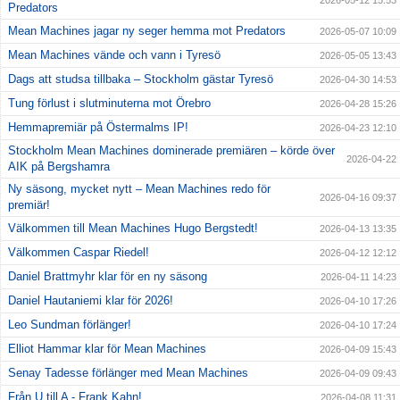
2026-05-12 15:53
Predators
Mean Machines jagar ny seger hemma mot Predators
2026-05-07 10:09
Mean Machines vände och vann i Tyresö
2026-05-05 13:43
Dags att studsa tillbaka – Stockholm gästar Tyresö
2026-04-30 14:53
Tung förlust i slutminuterna mot Örebro
2026-04-28 15:26
Hemmapremiär på Östermalms IP!
2026-04-23 12:10
Stockholm Mean Machines dominerade premiären – körde över
2026-04-22
AIK på Bergshamra
Ny säsong, mycket nytt – Mean Machines redo för
2026-04-16 09:37
premiär!
Välkommen till Mean Machines Hugo Bergstedt!
2026-04-13 13:35
Välkommen Caspar Riedel!
2026-04-12 12:12
Daniel Brattmyhr klar för en ny säsong
2026-04-11 14:23
Daniel Hautaniemi klar för 2026!
2026-04-10 17:26
Leo Sundman förlänger!
2026-04-10 17:24
Elliot Hammar klar för Mean Machines
2026-04-09 15:43
Senay Tadesse förlänger med Mean Machines
2026-04-09 09:43
Från U till A - Frank Kahn!
2026-04-08 11:31