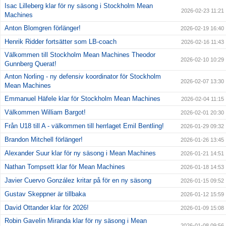
Isac Lilleberg klar för ny säsong i Stockholm Mean
2026-02-23 11:21
Machines
Anton Blomgren förlänger!
2026-02-19 16:40
Henrik Ridder fortsätter som LB-coach
2026-02-16 11:43
Välkommen till Stockholm Mean Machines Theodor
2026-02-10 10:29
Gunnberg Querat!
Anton Norling - ny defensiv koordinator för Stockholm
2026-02-07 13:30
Mean Machines
Emmanuel Häfele klar för Stockholm Mean Machines
2026-02-04 11:15
Välkommen William Bargot!
2026-02-01 20:30
Från U18 till A - välkommen till herrlaget Emil Bentling!
2026-01-29 09:32
Brandon Mitchell förlänger!
2026-01-26 13:45
Alexander Suur klar för ny säsong i Mean Machines
2026-01-21 14:51
Nathan Tompsett klar för Mean Machines
2026-01-18 14:53
Javier Cuervo González kritar på för en ny säsong
2026-01-15 09:52
Gustav Skeppner är tillbaka
2026-01-12 15:59
David Ottander klar för 2026!
2026-01-09 15:08
Robin Gavelin Miranda klar för ny säsong i Mean
2026-01-08 09:56