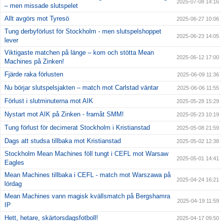
2025-07-08 14:16
– men missade slutspelet
Allt avgörs mot Tyresö
2025-06-27 10:06
Tung derbyförlust för Stockholm - men slutspelshoppet
2025-06-23 14:05
lever
Viktigaste matchen på länge – kom och stötta Mean
2025-06-12 17:00
Machines på Zinken!
Fjärde raka förlusten
2025-06-09 11:36
Nu börjar slutspelsjakten – match mot Carlstad väntar
2025-06-06 11:55
Förlust i slutminuterna mot AIK
2025-05-28 15:29
Nystart mot AIK på Zinken - framåt SMM!
2025-05-23 10:19
Tung förlust för decimerat Stockholm i Kristianstad
2025-05-08 21:59
Dags att studsa tillbaka mot Kristianstad
2025-05-02 12:38
Stockholm Mean Machines föll tungt i CEFL mot Warsaw
2025-05-01 14:41
Eagles
Mean Machines tillbaka i CEFL - match mot Warszawa på
2025-04-24 16:21
lördag
Mean Machines vann magisk kvällsmatch på Bergshamra
2025-04-19 11:59
IP
Hett, hetare, skärtorsdagsfotboll!
2025-04-17 09:50