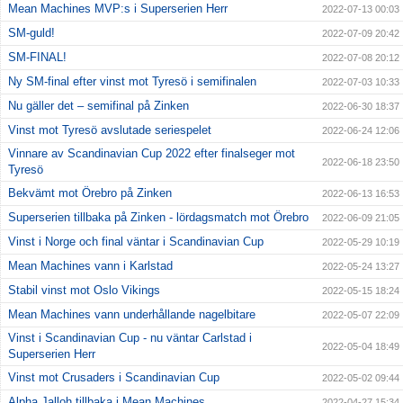
Mean Machines MVP:s i Superserien Herr
2022-07-13 00:03
SM-guld!
2022-07-09 20:42
SM-FINAL!
2022-07-08 20:12
Ny SM-final efter vinst mot Tyresö i semifinalen
2022-07-03 10:33
Nu gäller det – semifinal på Zinken
2022-06-30 18:37
Vinst mot Tyresö avslutade seriespelet
2022-06-24 12:06
Vinnare av Scandinavian Cup 2022 efter finalseger mot
2022-06-18 23:50
Tyresö
Bekvämt mot Örebro på Zinken
2022-06-13 16:53
Superserien tillbaka på Zinken - lördagsmatch mot Örebro
2022-06-09 21:05
Vinst i Norge och final väntar i Scandinavian Cup
2022-05-29 10:19
Mean Machines vann i Karlstad
2022-05-24 13:27
Stabil vinst mot Oslo Vikings
2022-05-15 18:24
Mean Machines vann underhållande nagelbitare
2022-05-07 22:09
Vinst i Scandinavian Cup - nu väntar Carlstad i
2022-05-04 18:49
Superserien Herr
Vinst mot Crusaders i Scandinavian Cup
2022-05-02 09:44
Alpha Jalloh tillbaka i Mean Machines
2022-04-27 15:34