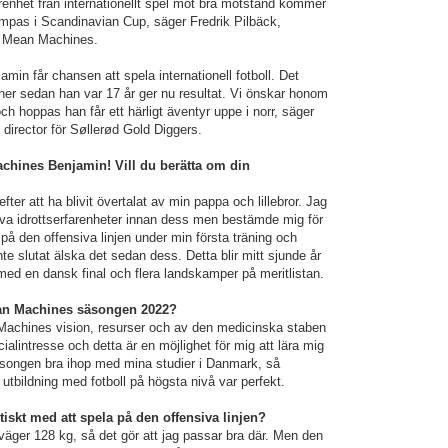
arenhet från internationellt spel mot bra motstånd kommer
 tampas i Scandinavian Cup, säger Fredrik Pilbäck,
m Mean Machines.
amin får chansen att spela internationell fotboll. Det
 ner sedan han var 17 år ger nu resultat. Vi önskar honom
och hoppas han får ett härligt äventyr uppe i norr, säger
 director för Søllerød Gold Diggers.
chines Benjamin! Vill du berätta om din
ter att ha blivit övertalat av min pappa och lillebror. Jag
va idrottserfarenheter innan dess men bestämde mig för
på den offensiva linjen under min första träning och
nte slutat älska det sedan dess. Detta blir mitt sjunde år
med en dansk final och flera landskamper på meritlistan.
Mean Machines säsongen 2022?
 Machines vision, resurser och av den medicinska staben
cialintresse och detta är en möjlighet för mig att lära mig
ongen bra ihop med mina studier i Danmark, så
utbildning med fotboll på högsta nivå var perfekt.
tiskt med att spela på den offensiva linjen?
väger 128 kg, så det gör att jag passar bra där. Men den