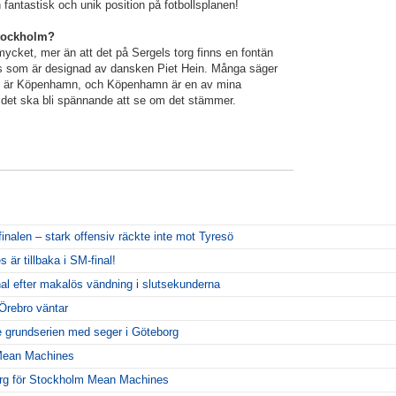
n fantastisk och unik position på fotbollsplanen!
Stockholm?
 mycket, mer än att det på Sergels torg finns en fontän
s som är designad av dansken Piet Hein. Många säger
re är Köpenhamn, och Köpenhamn är en av mina
så det ska bli spännande att se om det stämmer.
inalen – stark offensiv räckte inte mot Tyresö
r tillbaka i SM-final!
al efter makalös vändning i slutsekunderna
Örebro väntar
 grundserien med seger i Göteborg
 Mean Machines
org för Stockholm Mean Machines