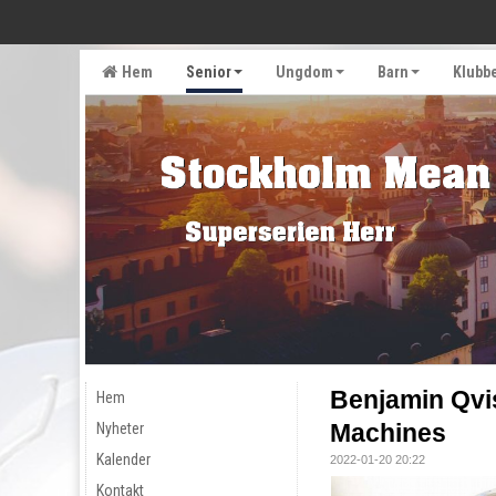
Hem
Senior
Ungdom
Barn
Klubb
Benjamin Qvis
Hem
Machines
Nyheter
Kalender
2022-01-20 20:22
Kontakt