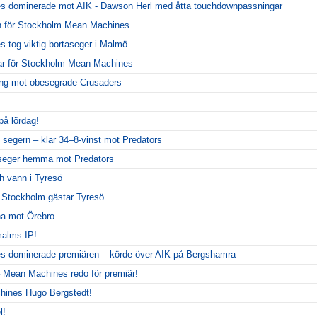
 dominerade mot AIK - Dawson Herl med åtta touchdownpassningar
 för Stockholm Mean Machines
tog viktig bortaseger i Malmö
ar för Stockholm Mean Machines
llning mot obesegrade Crusaders
på lördag!
 segern – klar 34–8-vinst mot Predators
seger hemma mot Predators
 vann i Tyresö
– Stockholm gästar Tyresö
rna mot Örebro
alms IP!
 dominerade premiären – körde över AIK på Bergshamra
 Mean Machines redo för premiär!
hines Hugo Bergstedt!
l!