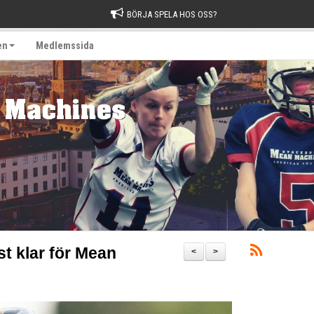
BÖRJA SPELA HOS OSS?
en
Medlemssida
t klar för Mean
<
>