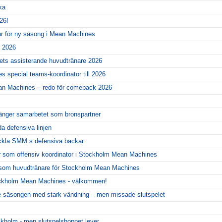
ka
26!
ar för ny säsong i Mean Machines
l 2026
gets assisterande huvudtränare 2026
 special teams-koordinator till 2026
ean Machines – redo för comeback 2026
änger samarbetet som bronspartner
da defensiva linjen
eckla SMM:s defensiva backar
r som offensiv koordinator i Stockholm Mean Machines
er som huvudtränare för Stockholm Mean Machines
ckholm Mean Machines - välkommen!
 säsongen med stark vändning – men missade slutspelet
ckholm - men slutspelshoppet lever