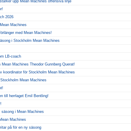
 stärker upp Mean Machines offensiva linje
r!
ch 2026
r Mean Machines
 förlänger med Mean Machines!
y säsong i Stockholm Mean Machines
!
som LB-coach
m Mean Machines Theodor Gunnberg Querat!
siv koordinator för Stockholm Mean Machines
r Stockholm Mean Machines
t!
 till herrlaget Emil Bentling!
!
ny säsong i Mean Machines
r Mean Machines
itar på för en ny säsong