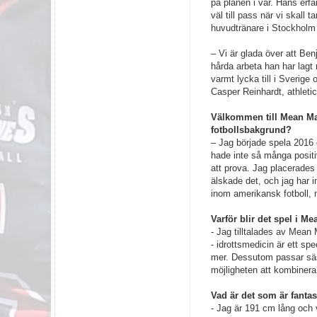
på planen i vår. Hans erf
väl till pass när vi skall
huvudtränare i Stockhol
– Vi är glada över att Benj
hårda arbeta han har lagt
varmt lycka till i Sverige 
Casper Reinhardt, athletic
Välkommen till Mean Ma
fotbollsbakgrund?
– Jag började spela 2016 ef
hade inte så många positi
att prova. Jag placerades 
älskade det, och jag har i
inom amerikansk fotboll, 
Varför blir det spel i 
- Jag tilltalades av Mean
- idrottsmedicin är ett spe
mer. Dessutom passar säs
möjligheten att kombinera 
Vad är det som är fantas
- Jag är 191 cm lång och 