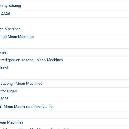
 en ny säsong
 2026!
ean Machines
r med Mean Machines
ones!
ytterligare en säsong i Mean Machines
ines!
r
y säsong i Mean Machines
förlänger!
r 2026
ill Mean Machines offensiva linje
 Mean Machines