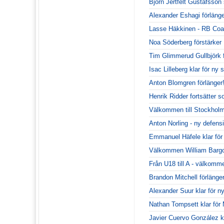
Björn Jertfelt Gustafsson
Alexander Eshagi förlänge
Lasse Häkkinen - RB Coa
Noa Söderberg förstärke
Tim Glimmerud Gullbjörk
Isac Lilleberg klar för n
Anton Blomgren förlänger
Henrik Ridder fortsätter 
Välkommen till Stockhol
Anton Norling - ny defen
Emmanuel Häfele klar fö
Välkommen William Bargo
Från U18 till A - välkommen
Brandon Mitchell förlänger
Alexander Suur klar för 
Nathan Tompsett klar fö
Javier Cuervo González kr