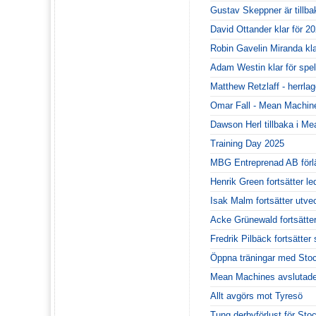
Gustav Skeppner är tillba
David Ottander klar för 20
Robin Gavelin Miranda kl
Adam Westin klar för spe
Matthew Retzlaff - herrla
Omar Fall - Mean Machines
Dawson Herl tillbaka i M
Training Day 2025
MBG Entreprenad AB förl
Henrik Green fortsätter le
Isak Malm fortsätter utv
Acke Grünewald fortsätte
Fredrik Pilbäck fortsätt
Öppna träningar med Sto
Mean Machines avslutade
Allt avgörs mot Tyresö
Tung derbyförlust för Sto