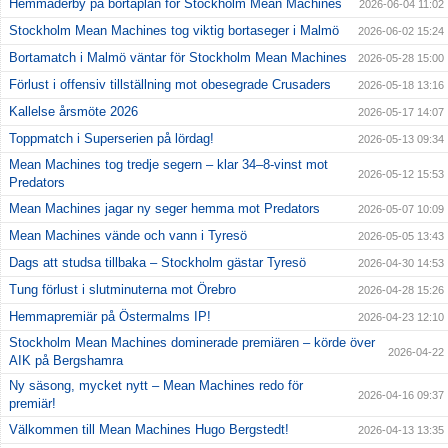
Hemmaderby på bortaplan för Stockholm Mean Machines
2026-06-04 11:02
Stockholm Mean Machines tog viktig bortaseger i Malmö
2026-06-02 15:24
Bortamatch i Malmö väntar för Stockholm Mean Machines
2026-05-28 15:00
Förlust i offensiv tillställning mot obesegrade Crusaders
2026-05-18 13:16
Kallelse årsmöte 2026
2026-05-17 14:07
Toppmatch i Superserien på lördag!
2026-05-13 09:34
Mean Machines tog tredje segern – klar 34–8-vinst mot
2026-05-12 15:53
Predators
Mean Machines jagar ny seger hemma mot Predators
2026-05-07 10:09
Mean Machines vände och vann i Tyresö
2026-05-05 13:43
Dags att studsa tillbaka – Stockholm gästar Tyresö
2026-04-30 14:53
Tung förlust i slutminuterna mot Örebro
2026-04-28 15:26
Hemmapremiär på Östermalms IP!
2026-04-23 12:10
Stockholm Mean Machines dominerade premiären – körde över
2026-04-22
AIK på Bergshamra
Ny säsong, mycket nytt – Mean Machines redo för
2026-04-16 09:37
premiär!
Välkommen till Mean Machines Hugo Bergstedt!
2026-04-13 13:35