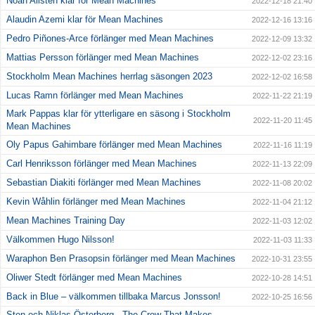
Noah Allsten klar för Mean Machines
2022-12-18 21:40
Alaudin Azemi klar för Mean Machines
2022-12-16 13:16
Pedro Piñones-Arce förlänger med Mean Machines
2022-12-09 13:32
Mattias Persson förlänger med Mean Machines
2022-12-02 23:16
Stockholm Mean Machines herrlag säsongen 2023
2022-12-02 16:58
Lucas Ramn förlänger med Mean Machines
2022-11-22 21:19
Mark Pappas klar för ytterligare en säsong i Stockholm
2022-11-20 11:45
Mean Machines
Oly Papus Gahimbare förlänger med Mean Machines
2022-11-16 11:19
Carl Henriksson förlänger med Mean Machines
2022-11-13 22:09
Sebastian Diakiti förlänger med Mean Machines
2022-11-08 20:02
Kevin Wåhlin förlänger med Mean Machines
2022-11-04 21:12
Mean Machines Training Day
2022-11-03 12:02
Välkommen Hugo Nilsson!
2022-11-03 11:33
Waraphon Ben Prasopsin förlänger med Mean Machines
2022-10-31 23:55
Oliwer Stedt förlänger med Mean Machines
2022-10-28 14:51
Back in Blue – välkommen tillbaka Marcus Jonsson!
2022-10-25 16:56
Sten och Niklas Österberg - The Crew That Makes