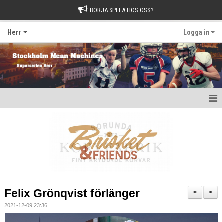
BÖRJA SPELA HOS OSS?
Herr
Logga in
Hem
Nyheter
Kalender
Kontakt
Felix Grönqvist förlänger
<
>
2021-12-09 23:36