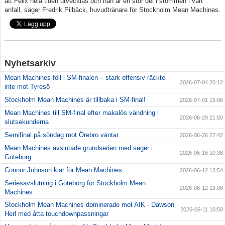
att Felix hela tiden utvecklas och han är en stor del i stommen i vårt
anfall, säger Fredrik Pilbäck, huvudtränare för Stockholm Mean Machines.
Nyhetsarkiv
Mean Machines föll i SM-finalen – stark offensiv räckte
2026-07-04 20:12
inte mot Tyresö
Stockholm Mean Machines är tillbaka i SM-final!
2026-07-01 15:06
Mean Machines till SM-final efter makalös vändning i
2026-06-29 21:50
slutsekunderna
Semifinal på söndag mot Örebro väntar
2026-06-26 22:42
Mean Machines avslutade grundserien med seger i
2026-06-16 10:38
Göteborg
Connor Johnson klar för Mean Machines
2026-06-12 13:54
Seriesavslutning i Göteborg för Stockholm Mean
2026-06-12 13:06
Machines
Stockholm Mean Machines dominerade mot AIK - Dawson
2026-06-11 10:50
Herl med åtta touchdownpassningar