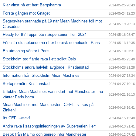
Klar vinst på ett hett Bergshamra
2024-05-25 20:43
Första gången mot Gnaget
2024-05-24 12:23
Segersviten stannade på 19 när Mean Machines föll mot
2024-05-19 20:13
Crusaders
Ready for It? Toppmöte i Superserien Herr 2024
2024-05-16 08:47
Förlust i slutsekunderna efter heroisk comeback i Paris
2024-05-13 12:35
En utmaning väntar i Paris
2024-05-10 07:31
Stockholm tog fjärde raka i ett soligt Oslo
2024-05-05 23:40
Stockholms andra halvlek avgjorde i Kristianstad
2024-04-28 21:28
Information från Stockholm Mean Machines
2024-04-27 18:34
Bortapremiär i Kristianstad
2024-04-27 10:16
Effektivt Mean Machines vann klart mot Manchester - nu
2024-04-21 16:13
väntar Paris borta
Mean Machines mot Manchester i CEFL - vi ses på
2024-04-18 16:41
Zinken!
Its CEFL-week!
2024-04-15 13:40
Andra raka i säsongsinledningen av Superserien Herr
2024-04-13 21:41
Besök från Malmö och genrep inför Manchester
2024-04-12 07:42