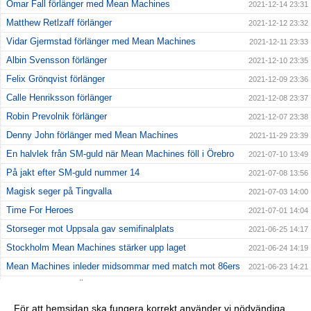
Omar Fall förlänger med Mean Machines
2021-12-14 23:31
Matthew Retlzaff förlänger
2021-12-12 23:32
Vidar Gjermstad förlänger med Mean Machines
2021-12-11 23:33
Albin Svensson förlänger
2021-12-10 23:35
Felix Grönqvist förlänger
2021-12-09 23:36
Calle Henriksson förlänger
2021-12-08 23:37
Robin Prevolnik förlänger
2021-12-07 23:38
Denny John förlänger med Mean Machines
2021-11-29 23:39
En halvlek från SM-guld när Mean Machines föll i Örebro
2021-07-10 13:49
På jakt efter SM-guld nummer 14
2021-07-08 13:56
Magisk seger på Tingvalla
2021-07-03 14:00
Time For Heroes
2021-07-01 14:04
Storseger mot Uppsala gav semifinalplats
2021-06-25 14:17
Stockholm Mean Machines stärker upp laget
2021-06-24 14:19
Mean Machines inleder midsommar med match mot 86ers
2021-06-23 14:21
Kostsam förlust i Örebro
2021-06-20 14:23
Första matchen av två på Behrn Arena
2021-06-17 14:25
För att hemsidan ska fungera korrekt använder vi nödvändiga