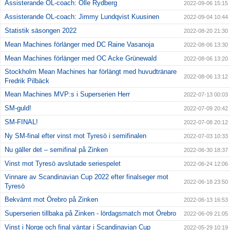
Assisterande OL-coach: Olle Rydberg
2022-09-06 15:15
Assisterande OL-coach: Jimmy Lundqvist Kuusinen
2022-09-04 10:44
Statistik säsongen 2022
2022-08-20 21:30
Mean Machines förlänger med DC Raine Vasanoja
2022-08-06 13:30
Mean Machines förlänger med OC Acke Grünewald
2022-08-06 13:20
Stockholm Mean Machines har förlängt med huvudtränare
2022-08-06 13:12
Fredrik Pilbäck
Mean Machines MVP:s i Superserien Herr
2022-07-13 00:03
SM-guld!
2022-07-09 20:42
SM-FINAL!
2022-07-08 20:12
Ny SM-final efter vinst mot Tyresö i semifinalen
2022-07-03 10:33
Nu gäller det – semifinal på Zinken
2022-06-30 18:37
Vinst mot Tyresö avslutade seriespelet
2022-06-24 12:06
Vinnare av Scandinavian Cup 2022 efter finalseger mot
2022-06-18 23:50
Tyresö
Bekvämt mot Örebro på Zinken
2022-06-13 16:53
Superserien tillbaka på Zinken - lördagsmatch mot Örebro
2022-06-09 21:05
Vinst i Norge och final väntar i Scandinavian Cup
2022-05-29 10:19