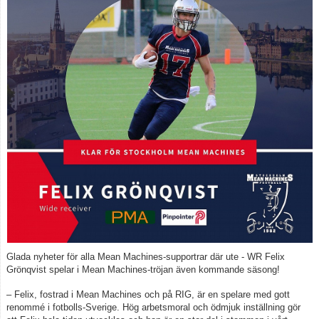
Glada nyheter för alla Mean Machines-supportrar där ute - WR Felix
Grönqvist spelar i Mean Machines-tröjan även kommande säsong!
– Felix, fostrad i Mean Machines och på RIG, är en spelare med gott
renommé i fotbolls-Sverige. Hög arbetsmoral och ödmjuk inställning gör