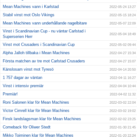
Mean Machines vann i Karlstad
2022-05-24 13:27
Stabil vinst mot Oslo Vikings
2022-05-15 18:24
Mean Machines vann underhållande nagelbitare
2022-05-07 22:09
Vinst i Scandinavian Cup - nu väntar Carlstad i
2022-05-04 18:49
Superserien Herr
Vinst mot Crusaders i Scandinavian Cup
2022-05-02 09:44
Alpha Jalloh tillbaka i Mean Machines
2022-04-27 15:34
Första matchen av tre mot Carlstad Crusaders
2022-04-27 15:07
Känslosam vinst mot Tyresö
2022-04-14 20:50
1 757 dagar av väntan
2022-04-11 16:27
Vinst i intensiv premiär
2022-04-04 10:44
Premiär!
2022-04-02 11:32
Roni Salonen klar för Mean Machines
2022-03-02 22:04
Victor Cimrell klar för Mean Machines
2022-03-02 19:02
Finsk landslagsman klar för Mean Machines
2022-02-02 23:25
Comeback för Oliwer Stedt
2022-01-30 21:45
Mikko Toiminen klar för Mean Machines
2022-01-20 22:24