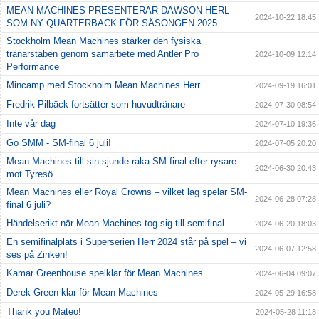
MEAN MACHINES PRESENTERAR DAWSON HERL
2024-10-22 18:45
SOM NY QUARTERBACK FÖR SÄSONGEN 2025
Stockholm Mean Machines stärker den fysiska
tränarstaben genom samarbete med Antler Pro
2024-10-09 12:14
Performance
Mincamp med Stockholm Mean Machines Herr
2024-09-19 16:01
Fredrik Pilbäck fortsätter som huvudtränare
2024-07-30 08:54
Inte vår dag
2024-07-10 19:36
Go SMM - SM-final 6 juli!
2024-07-05 20:20
Mean Machines till sin sjunde raka SM-final efter rysare
2024-06-30 20:43
mot Tyresö
Mean Machines eller Royal Crowns – vilket lag spelar SM-
2024-06-28 07:28
final 6 juli?
Händelserikt när Mean Machines tog sig till semifinal
2024-06-20 18:03
En semifinalplats i Superserien Herr 2024 står på spel – vi
2024-06-07 12:58
ses på Zinken!
Kamar Greenhouse spelklar för Mean Machines
2024-06-04 09:07
Derek Green klar för Mean Machines
2024-05-29 16:58
Thank you Mateo!
2024-05-28 11:18