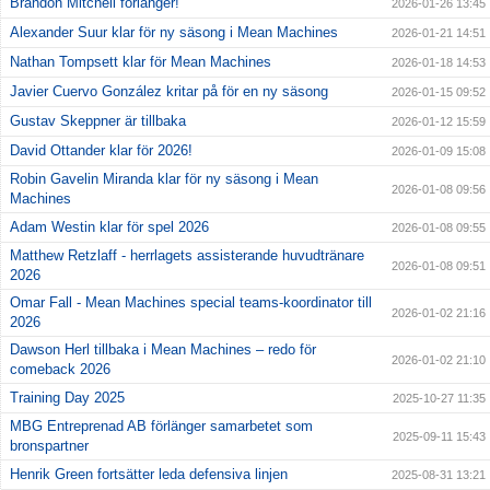
Brandon Mitchell förlänger!
2026-01-26 13:45
Alexander Suur klar för ny säsong i Mean Machines
2026-01-21 14:51
Nathan Tompsett klar för Mean Machines
2026-01-18 14:53
Javier Cuervo González kritar på för en ny säsong
2026-01-15 09:52
Gustav Skeppner är tillbaka
2026-01-12 15:59
David Ottander klar för 2026!
2026-01-09 15:08
Robin Gavelin Miranda klar för ny säsong i Mean
2026-01-08 09:56
Machines
Adam Westin klar för spel 2026
2026-01-08 09:55
Matthew Retzlaff - herrlagets assisterande huvudtränare
2026-01-08 09:51
2026
Omar Fall - Mean Machines special teams-koordinator till
2026-01-02 21:16
2026
Dawson Herl tillbaka i Mean Machines – redo för
2026-01-02 21:10
comeback 2026
Training Day 2025
2025-10-27 11:35
MBG Entreprenad AB förlänger samarbetet som
2025-09-11 15:43
bronspartner
Henrik Green fortsätter leda defensiva linjen
2025-08-31 13:21