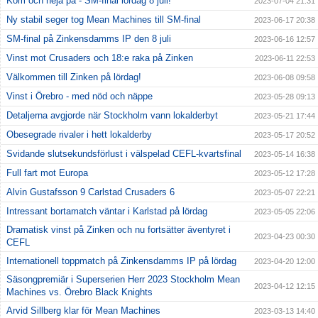
Kom och heja på - SM-final lördag 8 juli!
2023-07-04 21:31
Ny stabil seger tog Mean Machines till SM-final
2023-06-17 20:38
SM-final på Zinkensdamms IP den 8 juli
2023-06-16 12:57
Vinst mot Crusaders och 18:e raka på Zinken
2023-06-11 22:53
Välkommen till Zinken på lördag!
2023-06-08 09:58
Vinst i Örebro - med nöd och näppe
2023-05-28 09:13
Detaljerna avgjorde när Stockholm vann lokalderbyt
2023-05-21 17:44
Obesegrade rivaler i hett lokalderby
2023-05-17 20:52
Svidande slutsekundsförlust i välspelad CEFL-kvartsfinal
2023-05-14 16:38
Full fart mot Europa
2023-05-12 17:28
Alvin Gustafsson 9 Carlstad Crusaders 6
2023-05-07 22:21
Intressant bortamatch väntar i Karlstad på lördag
2023-05-05 22:06
Dramatisk vinst på Zinken och nu fortsätter äventyret i
2023-04-23 00:30
CEFL
Internationell toppmatch på Zinkensdamms IP på lördag
2023-04-20 12:00
Säsongpremiär i Superserien Herr 2023 Stockholm Mean
2023-04-12 12:15
Machines vs. Örebro Black Knights
Arvid Sillberg klar för Mean Machines
2023-03-13 14:40