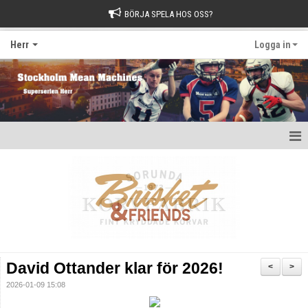
BÖRJA SPELA HOS OSS?
Herr
Logga in
Hem
Nyheter
Kalender
Kontakt
David Ottander klar för 2026!
<
>
2026-01-09 15:08