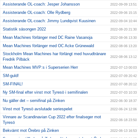
Assisterande OL-coach: Jesper Johansson
2022-09-09 13:51
Assisterande OL-coach: Olle Rydberg
2022-09-06 15:15
Assisterande OL-coach: Jimmy Lundqvist Kuusinen
2022-09-04 10:44
Statistik säsongen 2022
2022-08-20 21:30
Mean Machines förlänger med DC Raine Vasanoja
2022-08-06 13:30
Mean Machines förlänger med OC Acke Grünewald
2022-08-06 13:20
Stockholm Mean Machines har förlängt med huvudtränare
2022-08-06 13:12
Fredrik Pilbäck
Mean Machines MVP:s i Superserien Herr
2022-07-13 00:03
SM-guld!
2022-07-09 20:42
SM-FINAL!
2022-07-08 20:12
Ny SM-final efter vinst mot Tyresö i semifinalen
2022-07-03 10:33
Nu gäller det – semifinal på Zinken
2022-06-30 18:37
Vinst mot Tyresö avslutade seriespelet
2022-06-24 12:06
Vinnare av Scandinavian Cup 2022 efter finalseger mot
2022-06-18 23:50
Tyresö
Bekvämt mot Örebro på Zinken
2022-06-13 16:53