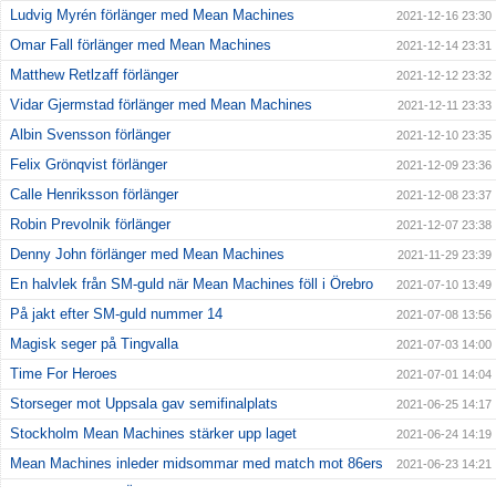
Ludvig Myrén förlänger med Mean Machines
2021-12-16 23:30
Omar Fall förlänger med Mean Machines
2021-12-14 23:31
Matthew Retlzaff förlänger
2021-12-12 23:32
Vidar Gjermstad förlänger med Mean Machines
2021-12-11 23:33
Albin Svensson förlänger
2021-12-10 23:35
Felix Grönqvist förlänger
2021-12-09 23:36
Calle Henriksson förlänger
2021-12-08 23:37
Robin Prevolnik förlänger
2021-12-07 23:38
Denny John förlänger med Mean Machines
2021-11-29 23:39
En halvlek från SM-guld när Mean Machines föll i Örebro
2021-07-10 13:49
På jakt efter SM-guld nummer 14
2021-07-08 13:56
Magisk seger på Tingvalla
2021-07-03 14:00
Time For Heroes
2021-07-01 14:04
Storseger mot Uppsala gav semifinalplats
2021-06-25 14:17
Stockholm Mean Machines stärker upp laget
2021-06-24 14:19
Mean Machines inleder midsommar med match mot 86ers
2021-06-23 14:21
Kostsam förlust i Örebro
2021-06-20 14:23