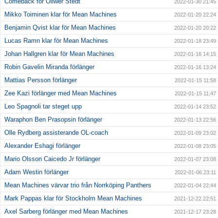
Comeback för Oliwer Stedt
2022-01-30 21:45
Mikko Toiminen klar för Mean Machines
2022-01-20 22:24
Benjamin Qvist klar för Mean Machines
2022-01-20 20:22
Lucas Ramn klar för Mean Machines
2022-01-18 23:49
Johan Hallgren klar för Mean Machines
2022-01-16 14:15
Robin Gavelin Miranda förlänger
2022-01-16 13:24
Mattias Persson förlänger
2022-01-15 11:58
Zee Kazi förlänger med Mean Machines
2022-01-15 11:47
Leo Spagnoli tar steget upp
2022-01-14 23:52
Waraphon Ben Prasopsin förlänger
2022-01-13 22:56
Olle Rydberg assisterande OL-coach
2022-01-09 23:02
Alexander Eshagi förlänger
2022-01-08 23:05
Mario Olsson Caicedo Jr förlänger
2022-01-07 23:08
Adam Westin förlänger
2022-01-06 23:11
Mean Machines värvar trio från Norrköping Panthers
2022-01-04 22:44
Mark Pappas klar för Stockholm Mean Machines
2021-12-22 22:51
Axel Sarberg förlänger med Mean Machines
2021-12-17 23:28