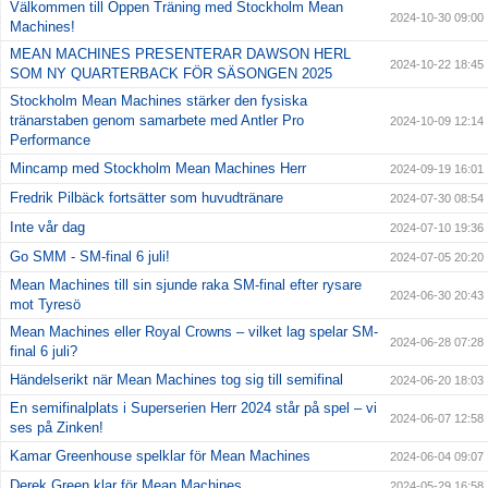
Välkommen till Öppen Träning med Stockholm Mean
2024-10-30 09:00
Machines!
MEAN MACHINES PRESENTERAR DAWSON HERL
2024-10-22 18:45
SOM NY QUARTERBACK FÖR SÄSONGEN 2025
Stockholm Mean Machines stärker den fysiska
tränarstaben genom samarbete med Antler Pro
2024-10-09 12:14
Performance
Mincamp med Stockholm Mean Machines Herr
2024-09-19 16:01
Fredrik Pilbäck fortsätter som huvudtränare
2024-07-30 08:54
Inte vår dag
2024-07-10 19:36
Go SMM - SM-final 6 juli!
2024-07-05 20:20
Mean Machines till sin sjunde raka SM-final efter rysare
2024-06-30 20:43
mot Tyresö
Mean Machines eller Royal Crowns – vilket lag spelar SM-
2024-06-28 07:28
final 6 juli?
Händelserikt när Mean Machines tog sig till semifinal
2024-06-20 18:03
En semifinalplats i Superserien Herr 2024 står på spel – vi
2024-06-07 12:58
ses på Zinken!
Kamar Greenhouse spelklar för Mean Machines
2024-06-04 09:07
Derek Green klar för Mean Machines
2024-05-29 16:58