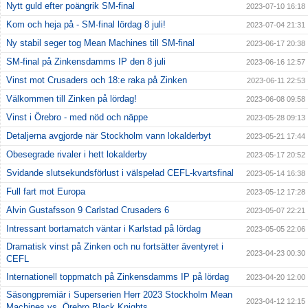
Nytt guld efter poängrik SM-final
2023-07-10 16:18
Kom och heja på - SM-final lördag 8 juli!
2023-07-04 21:31
Ny stabil seger tog Mean Machines till SM-final
2023-06-17 20:38
SM-final på Zinkensdamms IP den 8 juli
2023-06-16 12:57
Vinst mot Crusaders och 18:e raka på Zinken
2023-06-11 22:53
Välkommen till Zinken på lördag!
2023-06-08 09:58
Vinst i Örebro - med nöd och näppe
2023-05-28 09:13
Detaljerna avgjorde när Stockholm vann lokalderbyt
2023-05-21 17:44
Obesegrade rivaler i hett lokalderby
2023-05-17 20:52
Svidande slutsekundsförlust i välspelad CEFL-kvartsfinal
2023-05-14 16:38
Full fart mot Europa
2023-05-12 17:28
Alvin Gustafsson 9 Carlstad Crusaders 6
2023-05-07 22:21
Intressant bortamatch väntar i Karlstad på lördag
2023-05-05 22:06
Dramatisk vinst på Zinken och nu fortsätter äventyret i
2023-04-23 00:30
CEFL
Internationell toppmatch på Zinkensdamms IP på lördag
2023-04-20 12:00
Säsongpremiär i Superserien Herr 2023 Stockholm Mean
2023-04-12 12:15
Machines vs. Örebro Black Knights