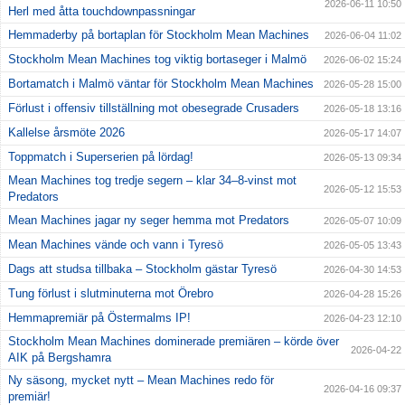
2026-06-11 10:50
Herl med åtta touchdownpassningar
Hemmaderby på bortaplan för Stockholm Mean Machines
2026-06-04 11:02
Stockholm Mean Machines tog viktig bortaseger i Malmö
2026-06-02 15:24
Bortamatch i Malmö väntar för Stockholm Mean Machines
2026-05-28 15:00
Förlust i offensiv tillställning mot obesegrade Crusaders
2026-05-18 13:16
Kallelse årsmöte 2026
2026-05-17 14:07
Toppmatch i Superserien på lördag!
2026-05-13 09:34
Mean Machines tog tredje segern – klar 34–8-vinst mot
2026-05-12 15:53
Predators
Mean Machines jagar ny seger hemma mot Predators
2026-05-07 10:09
Mean Machines vände och vann i Tyresö
2026-05-05 13:43
Dags att studsa tillbaka – Stockholm gästar Tyresö
2026-04-30 14:53
Tung förlust i slutminuterna mot Örebro
2026-04-28 15:26
Hemmapremiär på Östermalms IP!
2026-04-23 12:10
Stockholm Mean Machines dominerade premiären – körde över
2026-04-22
AIK på Bergshamra
Ny säsong, mycket nytt – Mean Machines redo för
2026-04-16 09:37
premiär!