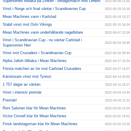
Superserien tillbaka på Zinken - lördagsmatch mot Örebro
2022-06-09 21:05
Vinst i Norge och final väntar i Scandinavian Cup
2022-05-29 10:19
Mean Machines vann i Karlstad
2022-05-24 13:27
Stabil vinst mot Oslo Vikings
2022-05-15 18:24
Mean Machines vann underhållande nagelbitare
2022-05-07 22:09
Vinst i Scandinavian Cup - nu väntar Carlstad i
2022-05-04 18:49
Superserien Herr
Vinst mot Crusaders i Scandinavian Cup
2022-05-02 09:44
Alpha Jalloh tillbaka i Mean Machines
2022-04-27 15:34
Första matchen av tre mot Carlstad Crusaders
2022-04-27 15:07
Känslosam vinst mot Tyresö
2022-04-14 20:50
1 757 dagar av väntan
2022-04-11 16:27
Vinst i intensiv premiär
2022-04-04 10:44
Premiär!
2022-04-02 11:32
Roni Salonen klar för Mean Machines
2022-03-02 22:04
Victor Cimrell klar för Mean Machines
2022-03-02 19:02
Finsk landslagsman klar för Mean Machines
2022-02-02 23:25