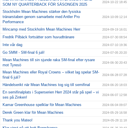
2024-10-22 18:45
SOM NY QUARTERBACK FÖR SÄSONGEN 2025
Stockholm Mean Machines stärker den fysiska
tränarstaben genom samarbete med Antler Pro
2024-10-09 12:14
Performance
Mincamp med Stockholm Mean Machines Herr
2024-09-19 16:01
Fredrik Pilbäck fortsätter som huvudtränare
2024-07-30 08:54
Inte vår dag
2024-07-10 19:36
Go SMM - SM-final 6 juli!
2024-07-05 20:20
Mean Machines till sin sjunde raka SM-final efter rysare
2024-06-30 20:43
mot Tyresö
Mean Machines eller Royal Crowns – vilket lag spelar SM-
2024-06-28 07:28
final 6 juli?
Händelserikt när Mean Machines tog sig till semifinal
2024-06-20 18:03
En semifinalplats i Superserien Herr 2024 står på spel – vi
2024-06-07 12:58
ses på Zinken!
Kamar Greenhouse spelklar för Mean Machines
2024-06-04 09:07
Derek Green klar för Mean Machines
2024-05-29 16:58
Thank you Mateo!
2024-05-28 11:18
Klar vinst på ett hett Bergshamra