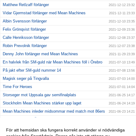
Matthew Retlzaff förlänger
2021-12-12 23:32
Vidar Gjermstad förlänger med Mean Machines
2021-12-11 23:33
Albin Svensson förlänger
2021-12-10 23:35
Felix Grönqvist förlänger
2021-12-09 23:36
Calle Henriksson förlänger
2021-12-08 23:37
Robin Prevolnik förlänger
2021-12-07 23:38
Denny John förlänger med Mean Machines
2021-11-29 23:39
En halvlek från SM-guld när Mean Machines föll i Örebro
2021-07-10 13:49
På jakt efter SM-guld nummer 14
2021-07-08 13:56
Magisk seger på Tingvalla
2021-07-03 14:00
Time For Heroes
2021-07-01 14:04
Storseger mot Uppsala gav semifinalplats
2021-06-25 14:17
Stockholm Mean Machines stärker upp laget
2021-06-24 14:19
Mean Machines inleder midsommar med match mot 86ers
2021-06-23 14:21
Kostsam förlust i Örebro
2021-06-20 14:23
Första matchen av två på Behrn Arena
2021-06-17 14:25
För att hemsidan ska fungera korrekt använder vi nödvändiga
Jämn premiärseger mot Crusaders