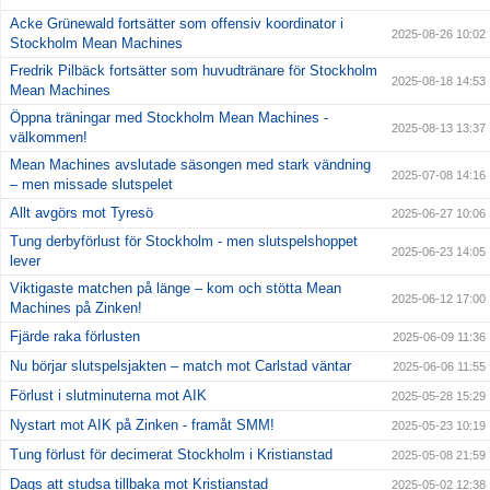
Acke Grünewald fortsätter som offensiv koordinator i
2025-08-26 10:02
Stockholm Mean Machines
Fredrik Pilbäck fortsätter som huvudtränare för Stockholm
2025-08-18 14:53
Mean Machines
Öppna träningar med Stockholm Mean Machines -
2025-08-13 13:37
välkommen!
Mean Machines avslutade säsongen med stark vändning
2025-07-08 14:16
– men missade slutspelet
Allt avgörs mot Tyresö
2025-06-27 10:06
Tung derbyförlust för Stockholm - men slutspelshoppet
2025-06-23 14:05
lever
Viktigaste matchen på länge – kom och stötta Mean
2025-06-12 17:00
Machines på Zinken!
Fjärde raka förlusten
2025-06-09 11:36
Nu börjar slutspelsjakten – match mot Carlstad väntar
2025-06-06 11:55
Förlust i slutminuterna mot AIK
2025-05-28 15:29
Nystart mot AIK på Zinken - framåt SMM!
2025-05-23 10:19
Tung förlust för decimerat Stockholm i Kristianstad
2025-05-08 21:59
Dags att studsa tillbaka mot Kristianstad
2025-05-02 12:38