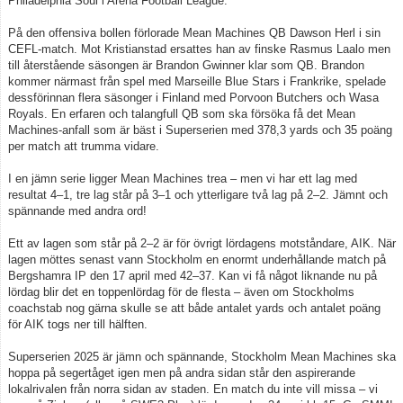
Philadelphia Soul i Arena Football League.
På den offensiva bollen förlorade Mean Machines QB Dawson Herl i sin
CEFL-match. Mot Kristianstad ersattes han av finske Rasmus Laalo men
till återstående säsongen är Brandon Gwinner klar som QB. Brandon
kommer närmast från spel med Marseille Blue Stars i Frankrike, spelade
dessförinnan flera säsonger i Finland med Porvoon Butchers och Wasa
Royals. En erfaren och talangfull QB som ska försöka få det Mean
Machines-anfall som är bäst i Superserien med 378,3 yards och 35 poäng
per match att trumma vidare.
I en jämn serie ligger Mean Machines trea – men vi har ett lag med
resultat 4–1, tre lag står på 3–1 och ytterligare två lag på 2–2. Jämnt och
spännande med andra ord!
Ett av lagen som står på 2–2 är för övrigt lördagens motståndare, AIK. När
lagen möttes senast vann Stockholm en enormt underhållande match på
Bergshamra IP den 17 april med 42–37. Kan vi få något liknande nu på
lördag blir det en toppenlördag för de flesta – även om Stockholms
coachstab nog gärna skulle se att både antalet yards och antalet poäng
för AIK togs ner till hälften.
Superserien 2025 är jämn och spännande, Stockholm Mean Machines ska
hoppa på segertåget igen men på andra sidan står den aspirerande
lokalrivalen från norra sidan av staden. En match du inte vill missa – vi