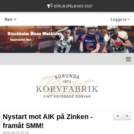
BÖRJA SPELA HOS OSS?
Herr
Logga in
Hem
Nyheter
Kalender
Kontakt
Nystart mot AIK på Zinken -
<
>
framåt SMM!
2025-05-23 10:19