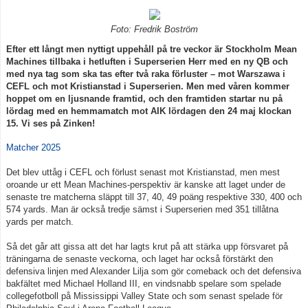
Foto: Fredrik Boström
Efter ett långt men nyttigt uppehåll på tre veckor är Stockholm Mean
Machines tillbaka i hetluften i Superserien Herr med en ny QB och
med nya tag som ska tas efter två raka förluster – mot Warszawa i
CEFL och mot Kristianstad i Superserien. Men med våren kommer
hoppet om en ljusnande framtid, och den framtiden startar nu på
lördag med en hemmamatch mot AIK lördagen den 24 maj klockan
15. Vi ses på Zinken!
Matcher 2025
Det blev uttåg i CEFL och förlust senast mot Kristianstad, men mest
oroande ur ett Mean Machines-perspektiv är kanske att laget under de
senaste tre matcherna släppt till 37, 40, 49 poäng respektive 330, 400 och
574 yards. Man är också tredje sämst i Superserien med 351 tillåtna
yards per match.
Så det går att gissa att det har lagts krut på att stärka upp försvaret på
träningarna de senaste veckorna, och laget har också förstärkt den
defensiva linjen med Alexander Lilja som gör comeback och det defensiva
bakfältet med Michael Holland III, en vindsnabb spelare som spelade
collegefotboll på Mississippi Valley State och som senast spelade för