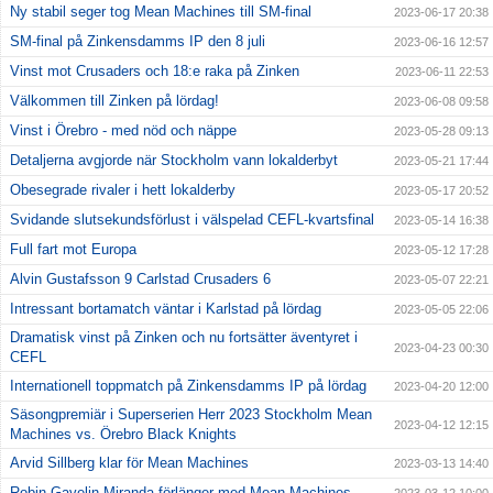
Ny stabil seger tog Mean Machines till SM-final
2023-06-17 20:38
SM-final på Zinkensdamms IP den 8 juli
2023-06-16 12:57
Vinst mot Crusaders och 18:e raka på Zinken
2023-06-11 22:53
Välkommen till Zinken på lördag!
2023-06-08 09:58
Vinst i Örebro - med nöd och näppe
2023-05-28 09:13
Detaljerna avgjorde när Stockholm vann lokalderbyt
2023-05-21 17:44
Obesegrade rivaler i hett lokalderby
2023-05-17 20:52
Svidande slutsekundsförlust i välspelad CEFL-kvartsfinal
2023-05-14 16:38
Full fart mot Europa
2023-05-12 17:28
Alvin Gustafsson 9 Carlstad Crusaders 6
2023-05-07 22:21
Intressant bortamatch väntar i Karlstad på lördag
2023-05-05 22:06
Dramatisk vinst på Zinken och nu fortsätter äventyret i
2023-04-23 00:30
CEFL
Internationell toppmatch på Zinkensdamms IP på lördag
2023-04-20 12:00
Säsongpremiär i Superserien Herr 2023 Stockholm Mean
2023-04-12 12:15
Machines vs. Örebro Black Knights
Arvid Sillberg klar för Mean Machines
2023-03-13 14:40
Robin Gavelin Miranda förlänger med Mean Machines