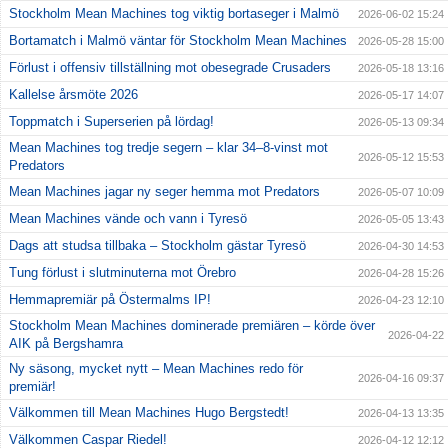
Stockholm Mean Machines tog viktig bortaseger i Malmö
2026-06-02 15:24
Bortamatch i Malmö väntar för Stockholm Mean Machines
2026-05-28 15:00
Förlust i offensiv tillställning mot obesegrade Crusaders
2026-05-18 13:16
Kallelse årsmöte 2026
2026-05-17 14:07
Toppmatch i Superserien på lördag!
2026-05-13 09:34
Mean Machines tog tredje segern – klar 34–8-vinst mot
2026-05-12 15:53
Predators
Mean Machines jagar ny seger hemma mot Predators
2026-05-07 10:09
Mean Machines vände och vann i Tyresö
2026-05-05 13:43
Dags att studsa tillbaka – Stockholm gästar Tyresö
2026-04-30 14:53
Tung förlust i slutminuterna mot Örebro
2026-04-28 15:26
Hemmapremiär på Östermalms IP!
2026-04-23 12:10
Stockholm Mean Machines dominerade premiären – körde över
2026-04-22
AIK på Bergshamra
Ny säsong, mycket nytt – Mean Machines redo för
2026-04-16 09:37
premiär!
Välkommen till Mean Machines Hugo Bergstedt!
2026-04-13 13:35
Välkommen Caspar Riedel!
2026-04-12 12:12