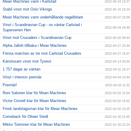
Mean Machines vann i Karlstad
2022-05-24 13:27
Stabil vinst mot Oslo Vikings
2022-05-15 18:24
Mean Machines vann underhållande nagelbitare
2022-05-07 22:09
Vinst i Scandinavian Cup - nu väntar Carlstad i
2022-05-04 18:49
Superserien Herr
Vinst mot Crusaders i Scandinavian Cup
2022-05-02 09:44
Alpha Jalloh tillbaka i Mean Machines
2022-04-27 15:34
Första matchen av tre mot Carlstad Crusaders
2022-04-27 15:07
Känslosam vinst mot Tyresö
2022-04-14 20:50
1 757 dagar av väntan
2022-04-11 16:27
Vinst i intensiv premiär
2022-04-04 10:44
Premiär!
2022-04-02 11:32
Roni Salonen klar för Mean Machines
2022-03-02 22:04
Victor Cimrell klar för Mean Machines
2022-03-02 19:02
Finsk landslagsman klar för Mean Machines
2022-02-02 23:25
Comeback för Oliwer Stedt
2022-01-30 21:45
Mikko Toiminen klar för Mean Machines
2022-01-20 22:24