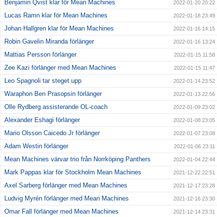
Benjamin Qvist klar för Mean Machines
2022-01-20 20:22
Lucas Ramn klar för Mean Machines
2022-01-18 23:49
Johan Hallgren klar för Mean Machines
2022-01-16 14:15
Robin Gavelin Miranda förlänger
2022-01-16 13:24
Mattias Persson förlänger
2022-01-15 11:58
Zee Kazi förlänger med Mean Machines
2022-01-15 11:47
Leo Spagnoli tar steget upp
2022-01-14 23:52
Waraphon Ben Prasopsin förlänger
2022-01-13 22:56
Olle Rydberg assisterande OL-coach
2022-01-09 23:02
Alexander Eshagi förlänger
2022-01-08 23:05
Mario Olsson Caicedo Jr förlänger
2022-01-07 23:08
Adam Westin förlänger
2022-01-06 23:11
Mean Machines värvar trio från Norrköping Panthers
2022-01-04 22:44
Mark Pappas klar för Stockholm Mean Machines
2021-12-22 22:51
Axel Sarberg förlänger med Mean Machines
2021-12-17 23:28
Ludvig Myrén förlänger med Mean Machines
2021-12-16 23:30
Omar Fall förlänger med Mean Machines
2021-12-14 23:31