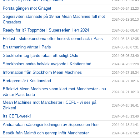
2024-05-25 20:43
Första gången mot Gnaget
2024-05-24 12:23
Segersviten stannade på 19 när Mean Machines föll mot
2024-05-19 20:13
Crusaders
Ready for It? Toppmöte i Superserien Herr 2024
2024-05-16 08:47
Förlust i slutsekunderna efter heroisk comeback i Paris
2024-05-13 12:35
En utmaning väntar i Paris
2024-05-10 07:31
Stockholm tog fjärde raka i ett soligt Oslo
2024-05-05 23:40
Stockholms andra halvlek avgjorde i Kristianstad
2024-04-28 21:28
Information från Stockholm Mean Machines
2024-04-27 18:34
Bortapremiär i Kristianstad
2024-04-27 10:16
Effektivt Mean Machines vann klart mot Manchester - nu
2024-04-21 16:13
väntar Paris borta
Mean Machines mot Manchester i CEFL - vi ses på
2024-04-18 16:41
Zinken!
Its CEFL-week!
2024-04-15 13:40
Andra raka i säsongsinledningen av Superserien Herr
2024-04-13 21:41
Besök från Malmö och genrep inför Manchester
2024-04-12 07:42