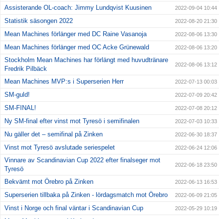
Assisterande OL-coach: Jimmy Lundqvist Kuusinen
2022-09-04 10:44
Statistik säsongen 2022
2022-08-20 21:30
Mean Machines förlänger med DC Raine Vasanoja
2022-08-06 13:30
Mean Machines förlänger med OC Acke Grünewald
2022-08-06 13:20
Stockholm Mean Machines har förlängt med huvudtränare
2022-08-06 13:12
Fredrik Pilbäck
Mean Machines MVP:s i Superserien Herr
2022-07-13 00:03
SM-guld!
2022-07-09 20:42
SM-FINAL!
2022-07-08 20:12
Ny SM-final efter vinst mot Tyresö i semifinalen
2022-07-03 10:33
Nu gäller det – semifinal på Zinken
2022-06-30 18:37
Vinst mot Tyresö avslutade seriespelet
2022-06-24 12:06
Vinnare av Scandinavian Cup 2022 efter finalseger mot
2022-06-18 23:50
Tyresö
Bekvämt mot Örebro på Zinken
2022-06-13 16:53
Superserien tillbaka på Zinken - lördagsmatch mot Örebro
2022-06-09 21:05
Vinst i Norge och final väntar i Scandinavian Cup
2022-05-29 10:19