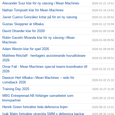
Alexander Suur klar för ny säsong i Mean Machines
2026-01-21 14:51
Nathan Tompsett klar för Mean Machines
2026-01-18 14:53
Javier Cuervo González kritar på för en ny säsong
2026-01-15 09:52
Gustav Skeppner är tillbaka
2026-01-12 15:59
David Ottander klar för 2026!
2026-01-09 15:08
Robin Gavelin Miranda klar för ny säsong i Mean
2026-01-08 09:56
Machines
Adam Westin klar för spel 2026
2026-01-08 09:55
Matthew Retzlaff - herrlagets assisterande huvudtränare
2026-01-08 09:51
2026
Omar Fall - Mean Machines special teams-koordinator till
2026-01-02 21:16
2026
Dawson Herl tillbaka i Mean Machines – redo för
2026-01-02 21:10
comeback 2026
Training Day 2025
2025-10-27 11:35
MBG Entreprenad AB förlänger samarbetet som
2025-09-11 15:43
bronspartner
Henrik Green fortsätter leda defensiva linjen
2025-08-31 13:21
Isak Malm fortsätter utveckla SMM:s defensiva backar
2025-08-30 14:04