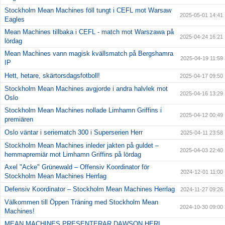
Stockholm Mean Machines föll tungt i CEFL mot Warsaw
2025-05-01 14:41
Eagles
Mean Machines tillbaka i CEFL - match mot Warszawa på
2025-04-24 16:21
lördag
Mean Machines vann magisk kvällsmatch på Bergshamra
2025-04-19 11:59
IP
Hett, hetare, skärtorsdagsfotboll!
2025-04-17 09:50
Stockholm Mean Machines avgjorde i andra halvlek mot
2025-04-16 13:29
Oslo
Stockholm Mean Machines nollade Limhamn Griffins i
2025-04-12 00:49
premiären
Oslo väntar i seriematch 300 i Superserien Herr
2025-04-11 23:58
Stockholm Mean Machines inleder jakten på guldet –
2025-04-03 22:40
hemmapremiär mot Limhamn Griffins på lördag
Axel "Acke" Grünewald – Offensiv Koordinator för
2024-12-01 11:00
Stockholm Mean Machines Herrlag
Defensiv Koordinator – Stockholm Mean Machines Herrlag
2024-11-27 09:26
Välkommen till Öppen Träning med Stockholm Mean
2024-10-30 09:00
Machines!
MEAN MACHINES PRESENTERAR DAWSON HERL