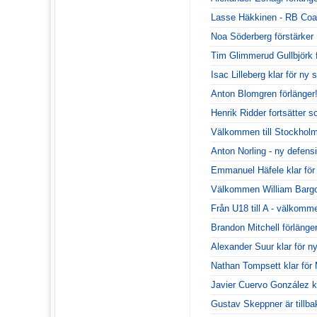
Lasse Häkkinen - RB Coa
Noa Söderberg förstärke
Tim Glimmerud Gullbjörk
Isac Lilleberg klar för n
Anton Blomgren förlänger
Henrik Ridder fortsätter 
Välkommen till Stockhol
Anton Norling - ny defen
Emmanuel Häfele klar fö
Välkommen William Bargo
Från U18 till A - välkommen
Brandon Mitchell förlänger
Alexander Suur klar för 
Nathan Tompsett klar fö
Javier Cuervo González kr
Gustav Skeppner är tillba