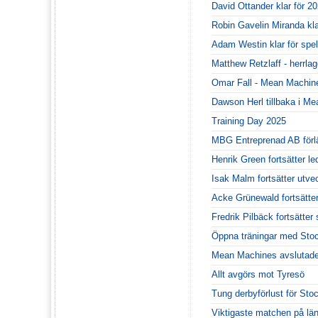
David Ottander klar för 20
Robin Gavelin Miranda kl
Adam Westin klar för spe
Matthew Retzlaff - herrla
Omar Fall - Mean Machines
Dawson Herl tillbaka i M
Training Day 2025
MBG Entreprenad AB förl
Henrik Green fortsätter le
Isak Malm fortsätter utv
Acke Grünewald fortsätte
Fredrik Pilbäck fortsätt
Öppna träningar med Sto
Mean Machines avslutade
Allt avgörs mot Tyresö
Tung derbyförlust för Sto
Viktigaste matchen på lä