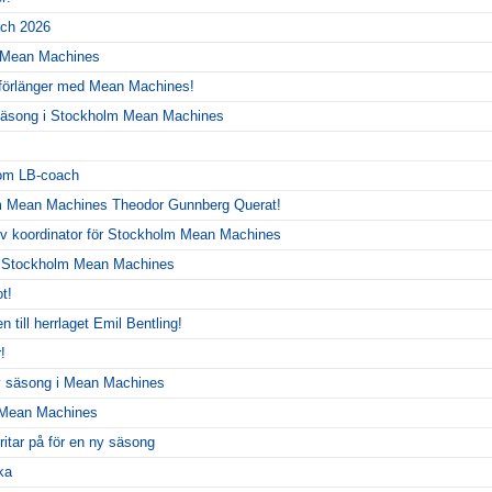
ch 2026
r Mean Machines
 förlänger med Mean Machines!
y säsong i Stockholm Mean Machines
!
som LB-coach
m Mean Machines Theodor Gunnberg Querat!
siv koordinator för Stockholm Mean Machines
r Stockholm Mean Machines
t!
 till herrlaget Emil Bentling!
!
ny säsong i Mean Machines
r Mean Machines
itar på för en ny säsong
ka