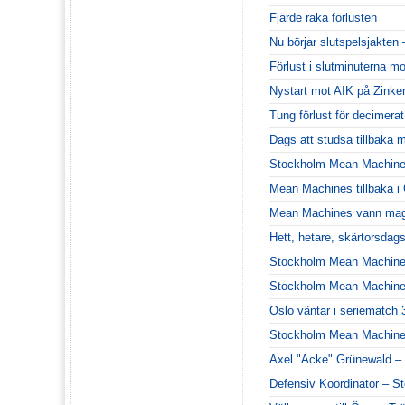
Fjärde raka förlusten
Nu börjar slutspelsjakten
Förlust i slutminuterna m
Nystart mot AIK på Zinke
Tung förlust för decimera
Dags att studsa tillbaka m
Stockholm Mean Machines
Mean Machines tillbaka 
Mean Machines vann magi
Hett, hetare, skärtorsdags
Stockholm Mean Machines 
Stockholm Mean Machines 
Oslo väntar i seriematch 
Stockholm Mean Machines 
Axel "Acke" Grünewald – 
Defensiv Koordinator – 