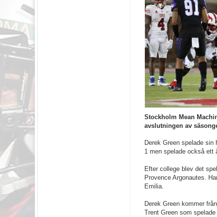
Stockholm Mean Machine
avslutningen av säsong
Derek Green spelade sin h
1 men spelade också ett å
Efter college blev det sp
Provence Argonautes. Han h
Emilia.
Derek Green kommer från e
Trent Green som spelade 