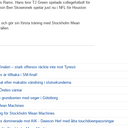
 Rams. Hans bror TJ Green spelade collegefotboll för
sin Ben Skowronek spelar just nu i NFL för Houston
e och gör sin första träning med Stockholm Mean
ällen.
inalen – stark offensiv räckte inte mot Tyresö
r tillbaka i SM-final!
al efter makalös vändning i slutsekunderna
Örebro väntar
 grundserien med seger i Göteborg
 Mean Machines
org för Stockholm Mean Machines
 dominerade mot AIK - Dawson Herl med åtta touchdownpassningar