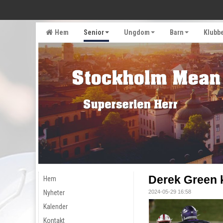
Hem
Senior
Ungdom
Barn
Klubb
Derek Green 
Hem
Nyheter
2024-05-29 16:58
Kalender
Kontakt