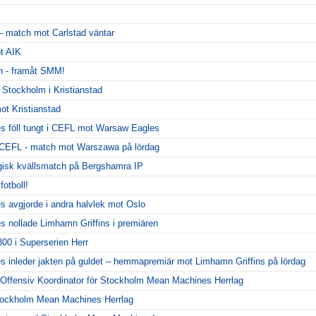
 – match mot Carlstad väntar
ot AIK
n - framåt SMM!
t Stockholm i Kristianstad
ot Kristianstad
 föll tungt i CEFL mot Warsaw Eagles
i CEFL - match mot Warszawa på lördag
sk kvällsmatch på Bergshamra IP
fotboll!
avgjorde i andra halvlek mot Oslo
nollade Limhamn Griffins i premiären
300 i Superserien Herr
inleder jakten på guldet – hemmapremiär mot Limhamn Griffins på lördag
Offensiv Koordinator för Stockholm Mean Machines Herrlag
Stockholm Mean Machines Herrlag