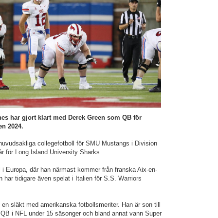
s har gjort klart med Derek Green som QB för
en 2024.
uvudsakliga collegefotboll för SMU Mustangs i Division
r för Long Island University Sharks.
el i Europa, där han närmast kommer från franska Aix-en-
ar tidigare även spelat i Italien för S.S. Warriors
n släkt med amerikanska fotbollsmeriter. Han är son till
QB i NFL under 15 säsonger och bland annat vann Super