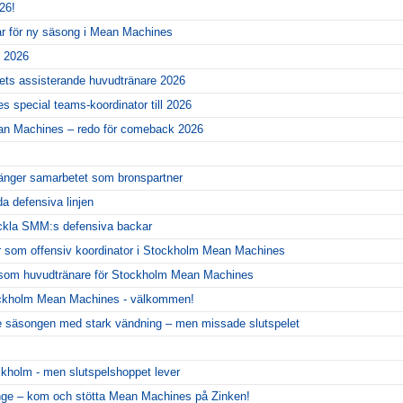
26!
ar för ny säsong i Mean Machines
l 2026
gets assisterande huvudtränare 2026
 special teams-koordinator till 2026
ean Machines – redo för comeback 2026
änger samarbetet som bronspartner
da defensiva linjen
eckla SMM:s defensiva backar
r som offensiv koordinator i Stockholm Mean Machines
er som huvudtränare för Stockholm Mean Machines
ckholm Mean Machines - välkommen!
 säsongen med stark vändning – men missade slutspelet
ckholm - men slutspelshoppet lever
nge – kom och stötta Mean Machines på Zinken!