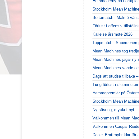
Hemmaderby på bortaplan
Stockholm Mean Machines 
Bortamatch i Malmö vänt
Förlust i offensiv tillstä
Kallelse årsmöte 2026
Toppmatch i Superserien 
Mean Machines tog tredje
Mean Machines jagar ny 
Mean Machines vände och
Dags att studsa tillbaka 
Tung förlust i slutminute
Hemmapremiär på Österm
Stockholm Mean Machines
Ny säsong, mycket nytt –
Välkommen till Mean Mac
Välkommen Caspar Riede
Daniel Brattmyhr klar för