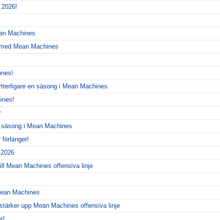
 2026!
ean Machines
r med Mean Machines
ones!
ytterligare en säsong i Mean Machines
ines!
r
y säsong i Mean Machines
förlänger!
r 2026
ill Mean Machines offensiva linje
 Mean Machines
 stärker upp Mean Machines offensiva linje
r!