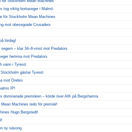
 för Stockholm Mean Machines
tog viktig bortaseger i Malmö
ar för Stockholm Mean Machines
llning mot obesegrade Crusaders
på lördag!
 segern – klar 34–8-vinst mot Predators
seger hemma mot Predators
 vann i Tyresö
– Stockholm gästar Tyresö
rna mot Örebro
alms IP!
 dominerade premiären – körde över AIK på Bergshamra
 Mean Machines redo för premiär!
hines Hugo Bergstedt!
l!
 en ny säsong