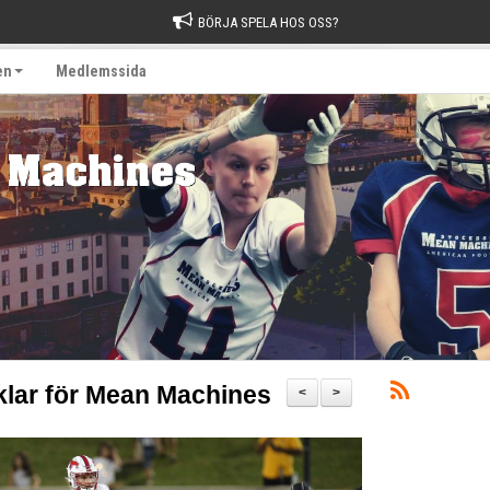
BÖRJA SPELA HOS OSS?
en
Medlemssida
klar för Mean Machines
<
>