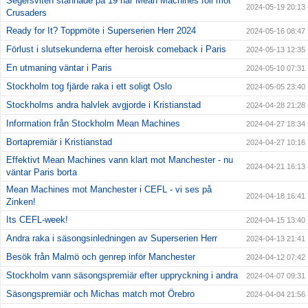
Segersviten stannade på 19 när Mean Machines föll mot
2024-05-19 20:13
Crusaders
Ready for It? Toppmöte i Superserien Herr 2024
2024-05-16 08:47
Förlust i slutsekunderna efter heroisk comeback i Paris
2024-05-13 12:35
En utmaning väntar i Paris
2024-05-10 07:31
Stockholm tog fjärde raka i ett soligt Oslo
2024-05-05 23:40
Stockholms andra halvlek avgjorde i Kristianstad
2024-04-28 21:28
Information från Stockholm Mean Machines
2024-04-27 18:34
Bortapremiär i Kristianstad
2024-04-27 10:16
Effektivt Mean Machines vann klart mot Manchester - nu
2024-04-21 16:13
väntar Paris borta
Mean Machines mot Manchester i CEFL - vi ses på
2024-04-18 16:41
Zinken!
Its CEFL-week!
2024-04-15 13:40
Andra raka i säsongsinledningen av Superserien Herr
2024-04-13 21:41
Besök från Malmö och genrep inför Manchester
2024-04-12 07:42
Stockholm vann säsongspremiär efter uppryckning i andra
2024-04-07 09:31
Säsongspremiär och Michas match mot Örebro
2024-04-04 21:56