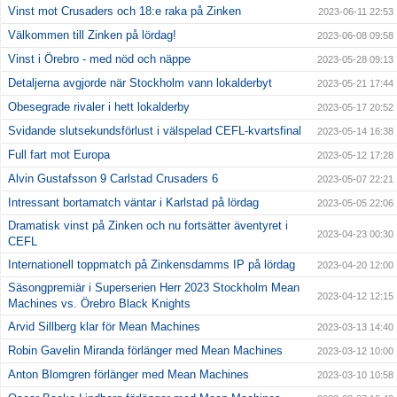
Vinst mot Crusaders och 18:e raka på Zinken
2023-06-11 22:53
Välkommen till Zinken på lördag!
2023-06-08 09:58
Vinst i Örebro - med nöd och näppe
2023-05-28 09:13
Detaljerna avgjorde när Stockholm vann lokalderbyt
2023-05-21 17:44
Obesegrade rivaler i hett lokalderby
2023-05-17 20:52
Svidande slutsekundsförlust i välspelad CEFL-kvartsfinal
2023-05-14 16:38
Full fart mot Europa
2023-05-12 17:28
Alvin Gustafsson 9 Carlstad Crusaders 6
2023-05-07 22:21
Intressant bortamatch väntar i Karlstad på lördag
2023-05-05 22:06
Dramatisk vinst på Zinken och nu fortsätter äventyret i
2023-04-23 00:30
CEFL
Internationell toppmatch på Zinkensdamms IP på lördag
2023-04-20 12:00
Säsongpremiär i Superserien Herr 2023 Stockholm Mean
2023-04-12 12:15
Machines vs. Örebro Black Knights
Arvid Sillberg klar för Mean Machines
2023-03-13 14:40
Robin Gavelin Miranda förlänger med Mean Machines
2023-03-12 10:00
Anton Blomgren förlänger med Mean Machines
2023-03-10 10:58