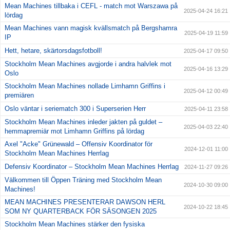
Mean Machines tillbaka i CEFL - match mot Warszawa på
2025-04-24 16:21
lördag
Mean Machines vann magisk kvällsmatch på Bergshamra
2025-04-19 11:59
IP
Hett, hetare, skärtorsdagsfotboll!
2025-04-17 09:50
Stockholm Mean Machines avgjorde i andra halvlek mot
2025-04-16 13:29
Oslo
Stockholm Mean Machines nollade Limhamn Griffins i
2025-04-12 00:49
premiären
Oslo väntar i seriematch 300 i Superserien Herr
2025-04-11 23:58
Stockholm Mean Machines inleder jakten på guldet –
2025-04-03 22:40
hemmapremiär mot Limhamn Griffins på lördag
Axel "Acke" Grünewald – Offensiv Koordinator för
2024-12-01 11:00
Stockholm Mean Machines Herrlag
Defensiv Koordinator – Stockholm Mean Machines Herrlag
2024-11-27 09:26
Välkommen till Öppen Träning med Stockholm Mean
2024-10-30 09:00
Machines!
MEAN MACHINES PRESENTERAR DAWSON HERL
2024-10-22 18:45
SOM NY QUARTERBACK FÖR SÄSONGEN 2025
Stockholm Mean Machines stärker den fysiska