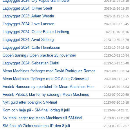
Lagbygget 2024: Oly Papus Gahimbare
2023-11-24 16:15
Lagbygget 2024: Oliwer Stedt
2023-11-16 19:20
Lagbygget 2023: Adam Westin
2023-11-12 14:55
Lagbygget 2024: Love Larsson
2023-11-07 15:45
Lagbygget 2024: Oscar Backe Lindberg
2023-11-02 11:16
Lagbygget 2024: Arvid Sillberg
2023-10-30 14:29
Lagbygget 2024: Calle Henriksson
2023-10-24 13:42
Öppen träning / Open practice 25 november
2023-10-22 10:54
Lagbygget 2024: Sebastian Diakti
2023-10-13 15:40
Mean Machines förlänger med David Rodríguez Ramos
2023-09-19 11:14
Mean Machines förlänger med OC Acke Grünewald
2023-09-11 15:47
Fredrik Hansson ny sportchef för Mean Machines Herr
2023-08-10 16:53
Fredrik Pilbäck klar för ny säsong i Mean Machines
2023-07-20 20:59
Nytt guld efter poängrik SM-final
2023-07-10 16:18
Kom och heja på - SM-final lördag 8 juli!
2023-07-04 21:31
Ny stabil seger tog Mean Machines till SM-final
2023-06-17 20:38
SM-final på Zinkensdamms IP den 8 juli
2023-06-16 12:57