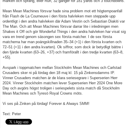
marken och sprang, eller Run, 32 gånger för 181 yards och 3 touchdowns.
Mean Mean Machines försvar hade sina problem mot ett högtempoanfall
från Flash de La Courneuve i den fösta halvleken men steppade upp
ordentligt i den andra halvleken där Adam Vestin och Sebastian Diakiti var
The Man. Och att Mean Machines försvar darrar lite i inledningen men
Shakes it Off och gör Wonderful Things i den andra halvleken har visat sig
vara en trend genom säsongen sex första matcher. I de sex första
matcherna har man poängskillnaden 35–34 (+1) i den första kvarten och
72–51 (+11 i den andra kvarten). Ok siffror, som dock är betydligt bättre i
den fjärde kvarten (63–26, +37) och framförallt i den tredje kvarten (63–8,
+55).
Avspark i toppmatchen mellan Stockholm Mean Machines och Carlstad
Crusaders sker ni på lördag den 18 maj kl. 15 på Zinkensdamms IP.
Vinner Crusaders matchen är de klara seriesegrare i Superserien Herr
2024. Vinner Stockholm matchen lever Superserien Herr 2024 One More
Day och avgörs högst troligen i seriespelets sista match då Stockholm
Mean Machines och Tyresö Royal Crowns möts.
Vi ses på Zinken på lördag! Forever & Always SMM!
Text: Peter