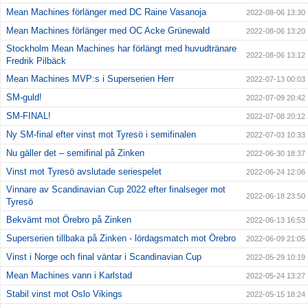
Mean Machines förlänger med DC Raine Vasanoja
2022-08-06 13:30
Mean Machines förlänger med OC Acke Grünewald
2022-08-06 13:20
Stockholm Mean Machines har förlängt med huvudtränare
2022-08-06 13:12
Fredrik Pilbäck
Mean Machines MVP:s i Superserien Herr
2022-07-13 00:03
SM-guld!
2022-07-09 20:42
SM-FINAL!
2022-07-08 20:12
Ny SM-final efter vinst mot Tyresö i semifinalen
2022-07-03 10:33
Nu gäller det – semifinal på Zinken
2022-06-30 18:37
Vinst mot Tyresö avslutade seriespelet
2022-06-24 12:06
Vinnare av Scandinavian Cup 2022 efter finalseger mot
2022-06-18 23:50
Tyresö
Bekvämt mot Örebro på Zinken
2022-06-13 16:53
Superserien tillbaka på Zinken - lördagsmatch mot Örebro
2022-06-09 21:05
Vinst i Norge och final väntar i Scandinavian Cup
2022-05-29 10:19
Mean Machines vann i Karlstad
2022-05-24 13:27
Stabil vinst mot Oslo Vikings
2022-05-15 18:24