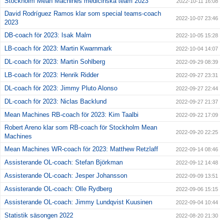
Stockholm Mean Machines medicinska team 2023
2022-10-11 16:08
David Rodríguez Ramos klar som special teams-coach
2022-10-07 23:46
2023
DB-coach för 2023: Isak Malm
2022-10-05 15:28
LB-coach för 2023: Martin Kwarnmark
2022-10-04 14:07
DL-coach för 2023: Martin Sohlberg
2022-09-29 08:39
LB-coach för 2023: Henrik Ridder
2022-09-27 23:31
DL-coach för 2023: Jimmy Pluto Alonso
2022-09-27 22:44
DL-coach för 2023: Niclas Backlund
2022-09-27 21:37
Mean Machines RB-coach för 2023: Kim Taalbi
2022-09-22 17:09
Robert Areno klar som RB-coach för Stockholm Mean
2022-09-20 22:25
Machines
Mean Machines WR-coach för 2023: Matthew Retzlaff
2022-09-14 08:46
Assisterande OL-coach: Stefan Björkman
2022-09-12 14:48
Assisterande OL-coach: Jesper Johansson
2022-09-09 13:51
Assisterande OL-coach: Olle Rydberg
2022-09-06 15:15
Assisterande OL-coach: Jimmy Lundqvist Kuusinen
2022-09-04 10:44
Statistik säsongen 2022
2022-08-20 21:30