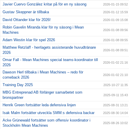
Javier Cuervo González kritar på för en ny säsong
2026-01-15 09:52
Gustav Skeppner är tillbaka
2026-01-12 15:59
David Ottander klar för 2026!
2026-01-09 15:08
Robin Gavelin Miranda klar för ny säsong i Mean
2026-01-08 09:56
Machines
Adam Westin klar för spel 2026
2026-01-08 09:55
Matthew Retzlaff - herrlagets assisterande huvudtränare
2026-01-08 09:51
2026
Omar Fall - Mean Machines special teams-koordinator till
2026-01-02 21:16
2026
Dawson Herl tillbaka i Mean Machines – redo för
2026-01-02 21:10
comeback 2026
Training Day 2025
2025-10-27 11:35
MBG Entreprenad AB förlänger samarbetet som
2025-09-11 15:43
bronspartner
Henrik Green fortsätter leda defensiva linjen
2025-08-31 13:21
Isak Malm fortsätter utveckla SMM:s defensiva backar
2025-08-30 14:04
Acke Grünewald fortsätter som offensiv koordinator i
2025-08-26 10:02
Stockholm Mean Machines