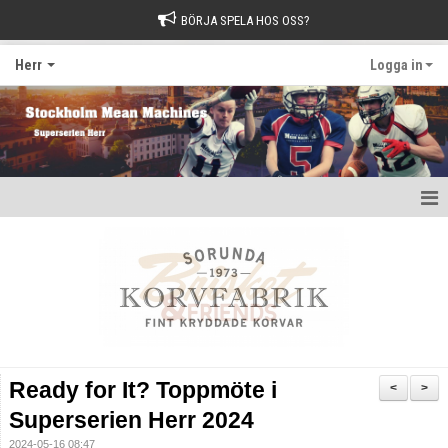
BÖRJA SPELA HOS OSS?
Herr
Logga in
Hem
Nyheter
Kalender
Kontakt
Ready for It? Toppmöte i
<
>
Superserien Herr 2024
2024-05-16 08:47