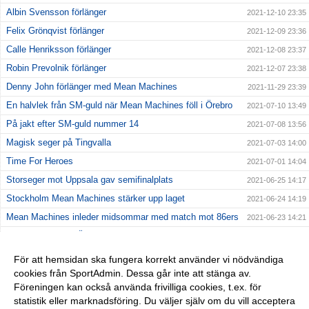
Albin Svensson förlänger
2021-12-10 23:35
Felix Grönqvist förlänger
2021-12-09 23:36
Calle Henriksson förlänger
2021-12-08 23:37
Robin Prevolnik förlänger
2021-12-07 23:38
Denny John förlänger med Mean Machines
2021-11-29 23:39
En halvlek från SM-guld när Mean Machines föll i Örebro
2021-07-10 13:49
På jakt efter SM-guld nummer 14
2021-07-08 13:56
Magisk seger på Tingvalla
2021-07-03 14:00
Time For Heroes
2021-07-01 14:04
Storseger mot Uppsala gav semifinalplats
2021-06-25 14:17
Stockholm Mean Machines stärker upp laget
2021-06-24 14:19
Mean Machines inleder midsommar med match mot 86ers
2021-06-23 14:21
Kostsam förlust i Örebro
2021-06-20 14:23
Första matchen av två på Behrn Arena
2021-06-17 14:25
För att hemsidan ska fungera korrekt använder vi nödvändiga
cookies från SportAdmin. Dessa går inte att stänga av.
Jämn premiärseger mot Crusaders
2021-06-13 14:27
Föreningen kan också använda frivilliga cookies, t.ex. för
En efterlängtad premiär
2021-06-09 14:32
statistik eller marknadsföring. Du väljer själv om du vill acceptera