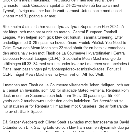
Stockholm Mean Machines, inlett säsongen med idel segrar. Den
jämnaste match Crusaders spelat är 24–21-vinsten på bortaplan mot
Tyresö, i övriga matcher har de varit närmast Untouchable med enbart
vinster med 31 poäng eller mer.
Stockholm å sin sida har vunnit fyra av fyra i Superserien Herr 2024 så
här långt, och man har vunnit en match i Central European Football
League. Men helgen som gick blev det förlust i samma turnering. Efter
underläge med 0–28 i paus sa huvudtränare Fredrik Pilbäck You Need to
Calm Down och Mean Machines 22 stod sånär för en heroisk comeback i
den andra halvleken mot Flash de La Courneuve i kvartsfinalen i Central
European Football League (CEFL). Stockholm Mean Machines gjorde
ställningen till 33–34 med sex sekunder kvar av i matchen som spelades i
Paris, men passningen på tvåpoängsförsöket misslyckades. Förlust i
CEFL, något Mean Machines nu tyvärr vet om All Too Well.
I matchen mot Flash de La Courneuve vikarierade Johan Hallgren, och var
allt annat än Invisible, som QB för skadade Mateo Renteria. Renteria kom
dock in som en Superman och fick fram 16 av 30 passningar för 232
yards och 2 touchdowns under den andra halvleken. Det återstår att se
hur statusen är för Renteria till matchen mot Crusaders, det är fortfarande
lite av ett Blank Space.
Då Kasper Wedberg och Oliwer Stedt saknades mot fransoserna sa David
Ottander och Erik Säving Lets Go och klev fram som en dynamisk duo på