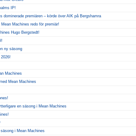
alms IP!
 dominerade premiären – körde över AIK på Bergshamra
 Mean Machines redo för premiär!
hines Hugo Bergstedt!
l!
 en ny säsong
 2026!
ean Machines
r med Mean Machines
ones!
ytterligare en säsong i Mean Machines
ines!
r
y säsong i Mean Machines