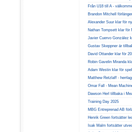
Från U18 till A - välkommen
Brandon Mitchell förlänger
Alexander Suur klar för 
Nathan Tompsett klar fö
Javier Cuervo González kr
Gustav Skeppner är tillba
David Ottander klar för 20
Robin Gavelin Miranda kl
Adam Westin klar för spe
Matthew Retzlaff - herrla
Omar Fall - Mean Machines
Dawson Herl tillbaka i M
Training Day 2025
MBG Entreprenad AB förl
Henrik Green fortsätter le
Isak Malm fortsätter utv