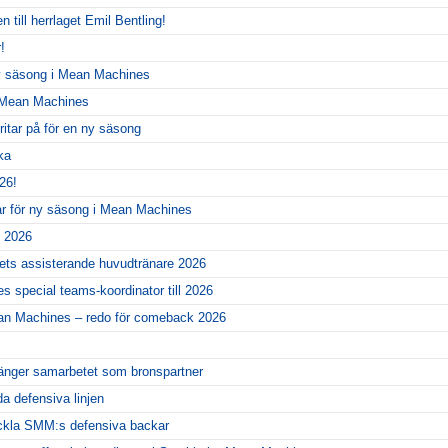
 till herrlaget Emil Bentling!
!
ny säsong i Mean Machines
r Mean Machines
itar på för en ny säsong
ka
26!
ar för ny säsong i Mean Machines
l 2026
gets assisterande huvudtränare 2026
 special teams-koordinator till 2026
ean Machines – redo för comeback 2026
änger samarbetet som bronspartner
da defensiva linjen
eckla SMM:s defensiva backar