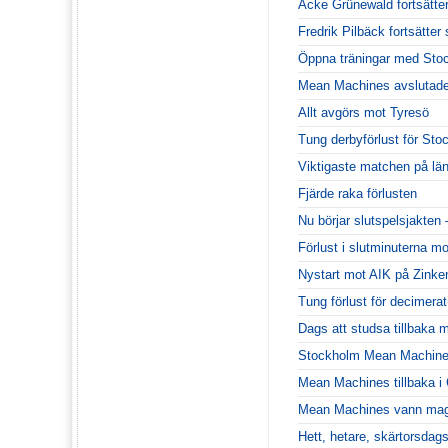
Acke Grünewald fortsätte
Fredrik Pilbäck fortsätt
Öppna träningar med Sto
Mean Machines avslutade
Allt avgörs mot Tyresö
Tung derbyförlust för Sto
Viktigaste matchen på lä
Fjärde raka förlusten
Nu börjar slutspelsjakten
Förlust i slutminuterna m
Nystart mot AIK på Zinke
Tung förlust för decimera
Dags att studsa tillbaka m
Stockholm Mean Machines
Mean Machines tillbaka 
Mean Machines vann magi
Hett, hetare, skärtorsdags