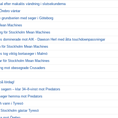
al efter makalös vändning i slutsekunderna
Örebro väntar
 grundserien med seger i Göteborg
 Mean Machines
org för Stockholm Mean Machines
 dominerade mot AIK - Dawson Herl med åtta touchdownpassningar
 för Stockholm Mean Machines
tog viktig bortaseger i Malmö
ar för Stockholm Mean Machines
llning mot obesegrade Crusaders
på lördag!
 segern – klar 34–8-vinst mot Predators
seger hemma mot Predators
 vann i Tyresö
– Stockholm gästar Tyresö
rna mot Örebro