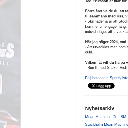
Ted Eriksson är klar fö
Förra året valde du att t
tillsammans med oss, va
- Skillnaderna är att Sto
kommer till engagemang, k
individ i laget att utveckla
När jag säger 2024, vad
- Att utvecklas mer inom d
guld.
Vilken låt vill du ha på 
- Run It med Snake, Rich
Följ herrlagets Spotifylista
Nyhetsarkiv
Mean Machines föll i SM-f
Stockholm Mean Machines ä