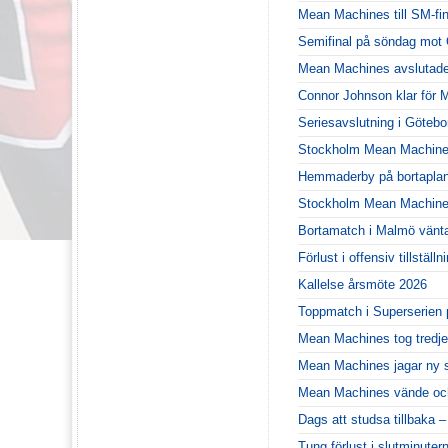
Mean Machines till SM-fin
Semifinal på söndag mot 
Mean Machines avslutade
Connor Johnson klar för
Seriesavslutning i Göteb
Stockholm Mean Machines
Hemmaderby på bortaplan
Stockholm Mean Machines 
Bortamatch i Malmö vänt
Förlust i offensiv tillstä
Kallelse årsmöte 2026
Toppmatch i Superserien 
Mean Machines tog tredje
Mean Machines jagar ny 
Mean Machines vände och
Dags att studsa tillbaka 
Tung förlust i slutminute