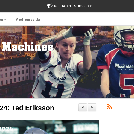
BÖRJA SPELA HOS OSS?
en
Medlemssida
24: Ted Eriksson
<
>