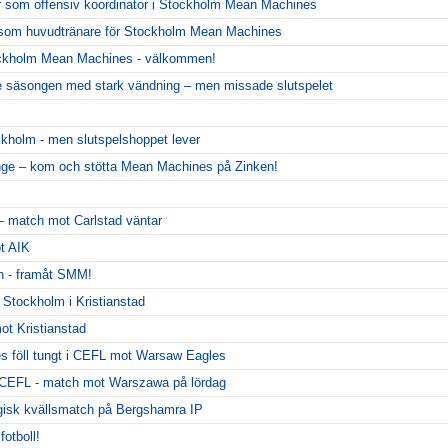
r som offensiv koordinator i Stockholm Mean Machines
er som huvudtränare för Stockholm Mean Machines
ckholm Mean Machines - välkommen!
 säsongen med stark vändning – men missade slutspelet
ckholm - men slutspelshoppet lever
nge – kom och stötta Mean Machines på Zinken!
 – match mot Carlstad väntar
ot AIK
n - framåt SMM!
t Stockholm i Kristianstad
ot Kristianstad
 föll tungt i CEFL mot Warsaw Eagles
i CEFL - match mot Warszawa på lördag
sk kvällsmatch på Bergshamra IP
fotboll!