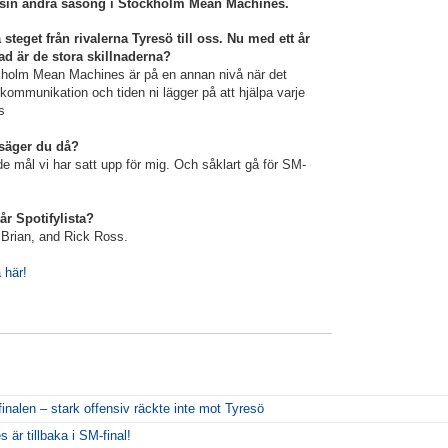
r sin andra säsong i Stockholm Mean Machines.
a steget från rivalerna Tyresö till oss. Nu med ett år
d är de stora skillnaderna?
ckholm Mean Machines är på en annan nivå när det
ommunikation och tiden ni lägger på att hjälpa varje
s
 säger du då?
e mål vi har satt upp för mig. Och såklart gå för SM-
vår Spotifylista?
 Brian, and Rick Ross.
 här!
inalen – stark offensiv räckte inte mot Tyresö
r tillbaka i SM-final!