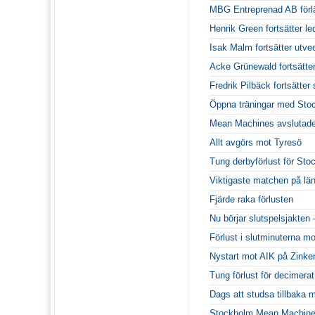
MBG Entreprenad AB förl
Henrik Green fortsätter le
Isak Malm fortsätter utv
Acke Grünewald fortsätte
Fredrik Pilbäck fortsätt
Öppna träningar med Sto
Mean Machines avslutade
Allt avgörs mot Tyresö
Tung derbyförlust för Sto
Viktigaste matchen på lä
Fjärde raka förlusten
Nu börjar slutspelsjakten
Förlust i slutminuterna m
Nystart mot AIK på Zinke
Tung förlust för decimera
Dags att studsa tillbaka m
Stockholm Mean Machines