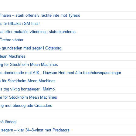
inalen – stark offensiv räckte inte mot Tyresö
r tillbaka i SM-final!
al efter makalös vändning i slutsekunderna
Örebro väntar
 grundserien med seger i Göteborg
 Mean Machines
org för Stockholm Mean Machines
 dominerade mot AIK - Dawson Herl med åtta touchdownpassningar
 för Stockholm Mean Machines
tog viktig bortaseger i Malmö
ar för Stockholm Mean Machines
llning mot obesegrade Crusaders
på lördag!
 segern – klar 34–8-vinst mot Predators