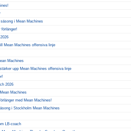
ines!
r
y säsong i Mean Machines
förlänger!
r 2026
ill Mean Machines offensiva linje
 Mean Machines
 stärker upp Mean Machines offensiva linje
r!
ch 2026
r Mean Machines
 förlänger med Mean Machines!
y säsong i Stockholm Mean Machines
!
som LB-coach