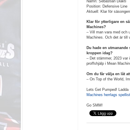
Namn: Sebastian Diakti
Position: Defensive Line
Aktuell: Klar för säsonge
Klar för ytterligare en 
Machines?
– Vill man vara med och 
Machines. Och det är till 
Du hade en utmanande s
kroppen idag?
– Det stämmer, 2023 var in
proffshjälp i Mean Machin
Om du får välja en låt at
– On Top of the World, I
Lets Get Pumped! Ladda 
Machines herrlags spellis
Go SMM!