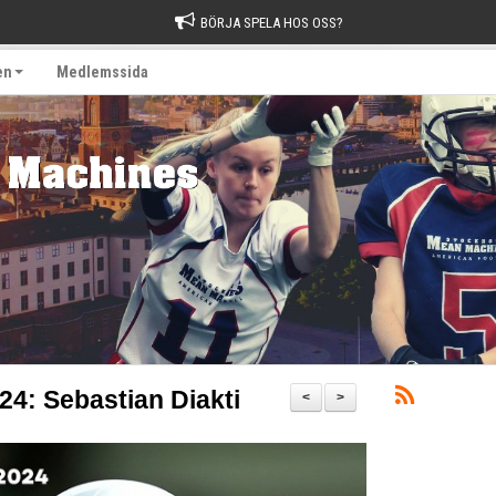
BÖRJA SPELA HOS OSS?
en
Medlemssida
4: Sebastian Diakti
<
>