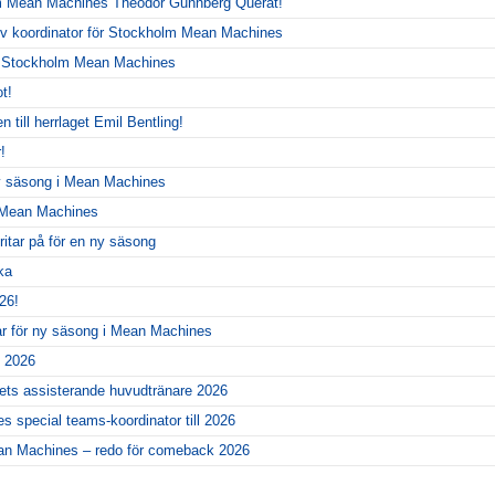
m Mean Machines Theodor Gunnberg Querat!
siv koordinator för Stockholm Mean Machines
r Stockholm Mean Machines
t!
 till herrlaget Emil Bentling!
!
ny säsong i Mean Machines
r Mean Machines
itar på för en ny säsong
ka
26!
ar för ny säsong i Mean Machines
l 2026
gets assisterande huvudtränare 2026
 special teams-koordinator till 2026
ean Machines – redo för comeback 2026