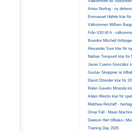
Välkommen till Stockhol
Anton Norling - ny defen
Emmanuel Häfele klar fö
Välkommen William Bargo
Från U18 till A - välkommen
Brandon Mitchell förlänger
Alexander Suur klar för 
Nathan Tompsett klar fö
Javier Cuervo González kr
Gustav Skeppner är tillba
David Ottander klar för 20
Robin Gavelin Miranda kl
Adam Westin klar för spe
Matthew Retzlaff - herrla
Omar Fall - Mean Machines
Dawson Herl tillbaka i M
Training Day 2025