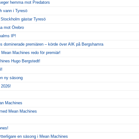
seger hemma mot Predators
 vann i Tyresö
– Stockholm gästar Tyresö
rna mot Örebro
alms IP!
 dominerade premiären – körde över AIK på Bergshamra
 Mean Machines redo för premiär!
hines Hugo Bergstedt!
l!
 en ny säsong
 2026!
ean Machines
r med Mean Machines
ones!
ytterligare en säsong i Mean Machines