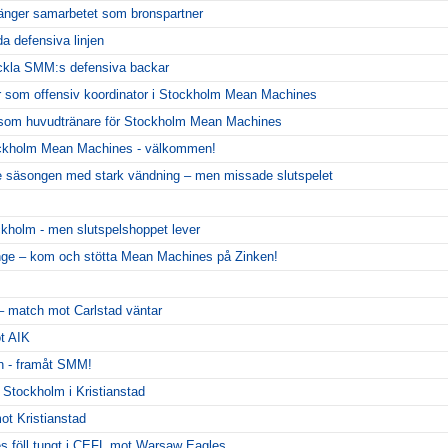
änger samarbetet som bronspartner
da defensiva linjen
eckla SMM:s defensiva backar
r som offensiv koordinator i Stockholm Mean Machines
er som huvudtränare för Stockholm Mean Machines
ckholm Mean Machines - välkommen!
 säsongen med stark vändning – men missade slutspelet
ckholm - men slutspelshoppet lever
nge – kom och stötta Mean Machines på Zinken!
 – match mot Carlstad väntar
ot AIK
n - framåt SMM!
t Stockholm i Kristianstad
ot Kristianstad
 föll tungt i CEFL mot Warsaw Eagles