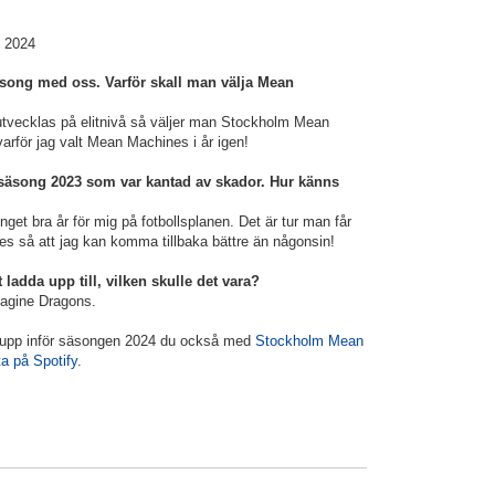
n 2024
säsong med oss. Varför skall man välja Mean
utvecklas på elitnivå så väljer man Stockholm Mean
varför jag valt Mean Machines i år igen!
äsong 2023 som var kantad av skador. Hur känns
get bra år för mig på fotbollsplanen. Det är tur man får
es så att jag kan komma tillbaka bättre än någonsin!
t ladda upp till, vilken skulle det vara?
magine Dragons.
upp inför säsongen 2024 du också med
Stockholm Mean
ta på Spotify
.