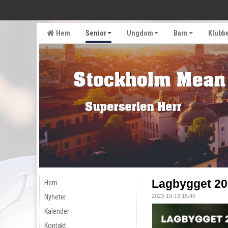
Hem
Senior
Ungdom
Barn
Klubb
Lagbygget 202
Hem
Nyheter
2023-10-13 15:40
Kalender
Kontakt