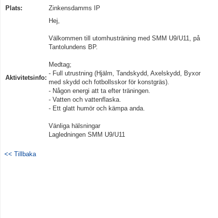
Plats:
Zinkensdamms IP
Kontakt
Hej,
Välkommen till utomhusträning med SMM U9/U11, på
Tantolundens BP.
Medtag;
- Full utrustning (Hjälm, Tandskydd, Axelskydd, Byxor
Aktivitetsinfo:
med skydd och fotbollsskor för konstgräs).
- Någon energi att ta efter träningen.
- Vatten och vattenflaska.
- Ett glatt humör och kämpa anda.
Vänliga hälsningar
Lagledningen SMM U9/U11
<< Tillbaka