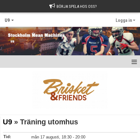
BÖRJA SPELA HOS OSS?
U9
Logga in
Hem
Nyheter
Kalender
Matcher
U9
» Träning utomhus
Bildgalleri
Tid:
mån 17 augusti, 18:30 - 20:00
Dokument