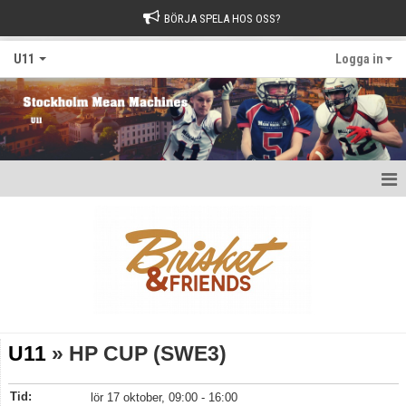
BÖRJA SPELA HOS OSS?
U11
Logga in
Hem
Nyheter
Kalender
Matcher
U11
» HP CUP (SWE3)
Bildgalleri
Tid:
lör 17 oktober, 09:00 - 16:00
Dokument