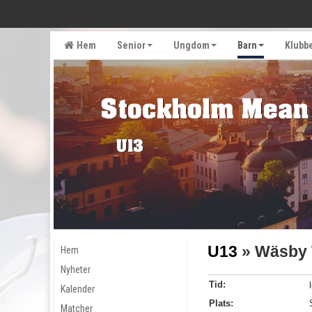
Hem
Senior
Ungdom
Barn
Klubb
U13
» Wäsby 
Hem
Nyheter
Tid:
Kalender
Plats:
Matcher