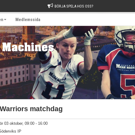
BÖRJA SPELA HOS OSS?
en
Medlemssida
Warriors matchdag
lör 03 oktober, 09:00 - 16:00
Söderviks IP