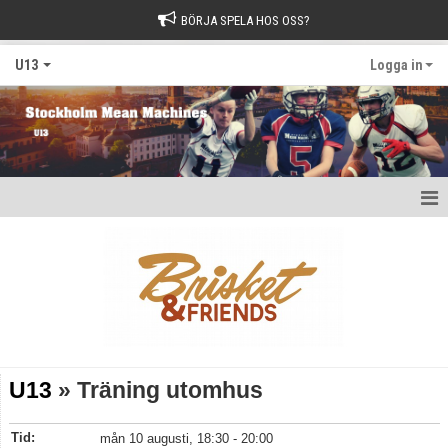
BÖRJA SPELA HOS OSS?
U13
Logga in
Hem
Nyheter
Kalender
Matcher
U13
» Träning utomhus
Bildgalleri
Tid:
mån 10 augusti, 18:30 - 20:00
Dokument