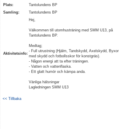
Plats:
Tantolundens BP
Samling:
Kontakt
Tantolundens BP
Hej,
Välkommen till utomhusträning med SMM U13, på
Tantolundens BP.
Medtag;
- Full utrustning (Hjälm, Tandskydd, Axelskydd, Byxor
Aktivitetsinfo:
med skydd och fotbollsskor för konstgräs).
- Någon energi att ta efter träningen.
- Vatten och vattenflaska.
- Ett glatt humör och kämpa anda.
Vänliga hälsningar
Lagledningen SMM U13
<< Tillbaka