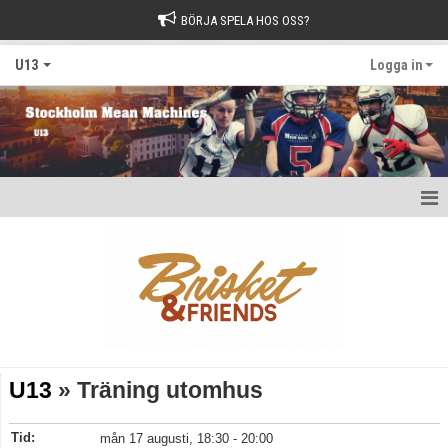
BÖRJA SPELA HOS OSS?
U13
Logga in
Hem
Nyheter
Kalender
Matcher
U13
» Träning utomhus
Bildgalleri
Tid:
mån 17 augusti, 18:30 - 20:00
Dokument