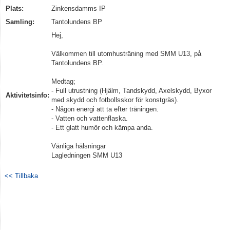
Plats:
Zinkensdamms IP
Samling:
Kontakt
Tantolundens BP
Hej,
Välkommen till utomhusträning med SMM U13, på
Tantolundens BP.
Medtag;
- Full utrustning (Hjälm, Tandskydd, Axelskydd, Byxor
Aktivitetsinfo:
med skydd och fotbollsskor för konstgräs).
- Någon energi att ta efter träningen.
- Vatten och vattenflaska.
- Ett glatt humör och kämpa anda.
Vänliga hälsningar
Lagledningen SMM U13
<< Tillbaka