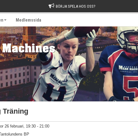
BÖRJA SPELA HOS OSS?
en
Medlemssida
g Träning
tor 26 februari, 19:30 - 21:00
Tantolundens BP